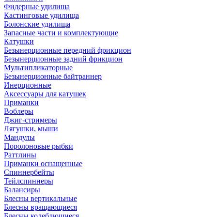
Фидерные удилища
Кастинговые удилища
Болонские удилища
Запасные части и комплектующие
Катушки
Безынерционные передний фрикцион
Безынерционные задний фрикцион
Мультипликаторные
Безынерционные байтраннер
Инерционные
Аксессуары для катушек
Приманки
Воблеры
Джиг-стримеры
Лягушки, мыши
Мандулы
Поролоновые рыбки
Раттлины
Приманки оснащенные
Спиннербейты
Тейлспиннеры
Балансиры
Блесны вертикальные
Блесны вращающиеся
Блесны колеблющиеся