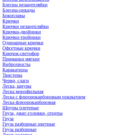
Блесны незацепляйки
Блесны-цикады
Бокоплавы
Крючки
Крючки незацепляйки
Крючки-двойники
Крючки-тройники
Одинарные крючки
Офсетные крючки
Крючок-светофор
Приманки мягкие
Виброхвосты
Каракатицы
Твистеры
Черви, слаги
Леска, шнуры
Леска монофильная
Леска с флюорокарбоновым покрытием
Леска флюорокарбоновая
Шнуры плетеные
Груза, джиг-головки, отцепы
Груза
Груза разборные цветные
Груза разборные
Джиг-головки