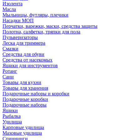
Изолента
Масла
Мыльницы, футляры, плечики
Насадки МОП
Перчатки, варежки, маски, средства защиты
Полотна, салфетки, тряпки для пола
Пульверизаторы
Леска для триммера
Смазки
Средства для обуви
Средства от насекомых
Ящики для инструментов
Ротанг
Сани
Товары для кухни
Товары для хранения
Подарочные наборы и коробки
Подарочные коробки
Подарочные наборы
Ящики
Рыбалка
Удилища
Карповые удилища
Маховые удилища
Спиннинги