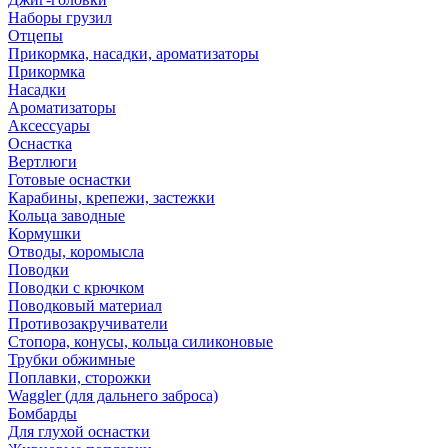
Наборы грузил
Отцепы
Прикормка, насадки, ароматизаторы
Прикормка
Насадки
Ароматизаторы
Аксессуары
Оснастка
Вертлюги
Готовые оснастки
Карабины, крепежи, застежки
Кольца заводные
Кормушки
Отводы, коромысла
Поводки
Поводки с крючком
Поводковый материал
Противозакручиватели
Стопора, конусы, кольца силиконовые
Трубки обжимные
Поплавки, сторожки
Waggler (для дальнего заброса)
Бомбарды
Для глухой оснастки