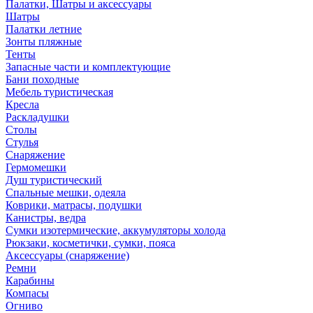
Палатки, Шатры и аксессуары
Шатры
Палатки летние
Зонты пляжные
Тенты
Запасные части и комплектующие
Бани походные
Мебель туристическая
Кресла
Раскладушки
Столы
Стулья
Снаряжение
Гермомешки
Душ туристический
Спальные мешки, одеяла
Коврики, матрасы, подушки
Канистры, ведра
Сумки изотермические, аккумуляторы холода
Рюкзаки, косметички, сумки, пояса
Аксессуары (снаряжение)
Ремни
Карабины
Компасы
Огниво