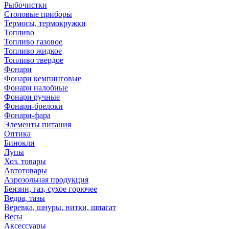
Рыбочистки
Столовые приборы
Термосы, термокружки
Топливо
Топливо газовое
Топливо жидкое
Топливо твердое
Фонари
Фонари кемпинговые
Фонари налобные
Фонари ручные
Фонари-брелоки
Фонари-фара
Элементы питания
Оптика
Бинокли
Лупы
Хоз. товары
Автотовары
Аэрозольная продукция
Бензин, газ, сухое горючее
Ведра, тазы
Веревка, шнуры, нитки, шпагат
Весы
Аксессуары