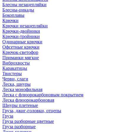
Блесны незацепляйки
Блесны-цикады
Бокоплавы
Крючки
Крючки незацепляйки
Крючки-двойники
Крючки-тройники
Одинарные крючки
Офсетные крючки
Крючок-светофор
Приманки мягкие
Виброхвосты
Каракатицы
Твистеры
Черви, слаги
Леска, шнуры
Леска монофильная
Леска с флюорокарбоновым покрытием
Леска флюорокарбоновая
Шнуры плетеные
Груза, джиг-головки, отцепы
Груза
Груза разборные цветные
Груза разборные
Джиг-головки