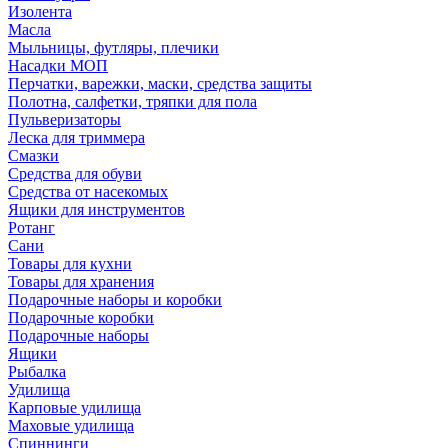
Изолента
Масла
Мыльницы, футляры, плечики
Насадки МОП
Перчатки, варежки, маски, средства защиты
Полотна, салфетки, тряпки для пола
Пульверизаторы
Леска для триммера
Смазки
Средства для обуви
Средства от насекомых
Ящики для инструментов
Ротанг
Сани
Товары для кухни
Товары для хранения
Подарочные наборы и коробки
Подарочные коробки
Подарочные наборы
Ящики
Рыбалка
Удилища
Карповые удилища
Маховые удилища
Спиннинги