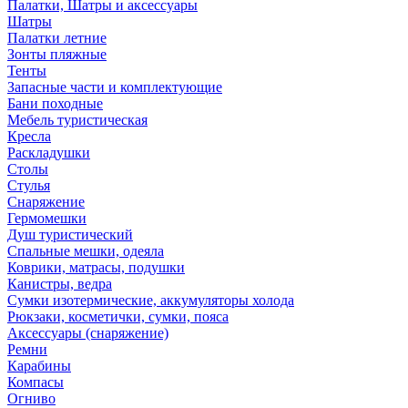
Палатки, Шатры и аксессуары
Шатры
Палатки летние
Зонты пляжные
Тенты
Запасные части и комплектующие
Бани походные
Мебель туристическая
Кресла
Раскладушки
Столы
Стулья
Снаряжение
Гермомешки
Душ туристический
Спальные мешки, одеяла
Коврики, матрасы, подушки
Канистры, ведра
Сумки изотермические, аккумуляторы холода
Рюкзаки, косметички, сумки, пояса
Аксессуары (снаряжение)
Ремни
Карабины
Компасы
Огниво