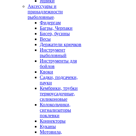
Ящики
Аксессуары и
принадлежности
рыболовные
Фидергам
Багры, Черпаки
Бисер, бусины
Весы
Держатели крючков
Инструмент
рыболовный
Инструменты для
бойлов
Квоки
Садки, подсачеки,
пауки
Кембрики, трубки
термоусадочные,
силиконовые
Колокольчики,
сигнализаторы
поклевки
Коннекторы
Куканы
Мотовила,