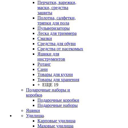
Перчатки, варежки,
маски, средства
защиты
Полотна, салфетки,
тряпки для пола
Пульверизаторы
Леска для триммера
Смазки
Средства для обуви
Средства от насекомых
Ящики для
инструментов
Ротанг
Сани
Товары для кухни
Товары для хранения
+ ЕЩЕ 19
Подарочные наборы и
коробки
Подарочные коробки
Подарочные наборы
Ящики
Удилища
Карповые удилища
Маховые удилища