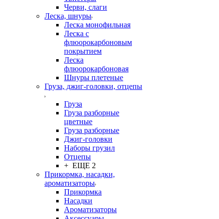
Черви, слаги
Леска, шнуры
Леска монофильная
Леска с
флюорокарбоновым
покрытием
Леска
флюорокарбоновая
Шнуры плетеные
Груза, джиг-головки, отцепы
Груза
Груза разборные
цветные
Груза разборные
Джиг-головки
Наборы грузил
Отцепы
+ ЕЩЕ 2
Прикормка, насадки,
ароматизаторы
Прикормка
Насадки
Ароматизаторы
Аксессуары