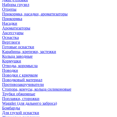
Наборы грузил
Отцепы
Прикормка, насадки, ароматизаторы
Прикормка
Насадки
Ароматизаторы
Аксессуары
Оснастка
Вертлюги
Готовые оснастки
Карабины, крепежи, застежки
Кольца заводные
Кормушки
Отводы, коромысла
Поводки
Поводки с крючком
Поводковый материал
Противозакручиватели
Стопора, конусы, кольца силиконовые
Трубки обжимные
Поплавки, сторожки
Waggler (для дальнего заброса)
Бомбарды
Для глухой оснастки