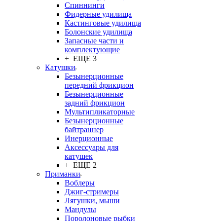
Спиннинги
Фидерные удилища
Кастинговые удилища
Болонские удилища
Запасные части и
комплектующие
+ ЕЩЕ 3
Катушки
Безынерционные
передний фрикцион
Безынерционные
задний фрикцион
Мультипликаторные
Безынерционные
байтраннер
Инерционные
Аксессуары для
катушек
+ ЕЩЕ 2
Приманки
Воблеры
Джиг-стримеры
Лягушки, мыши
Мандулы
Поролоновые рыбки