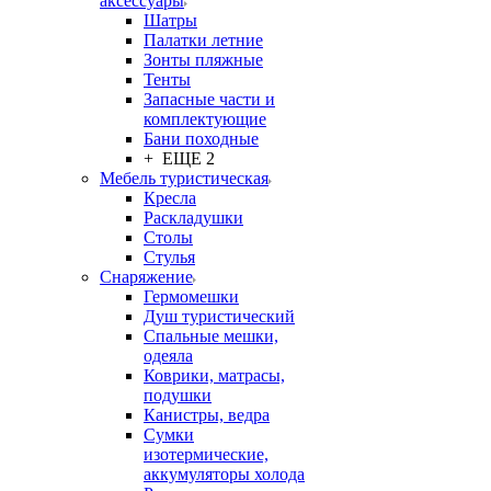
аксессуары
Шатры
Палатки летние
Зонты пляжные
Тенты
Запасные части и
комплектующие
Бани походные
+ ЕЩЕ 2
Мебель туристическая
Кресла
Раскладушки
Столы
Стулья
Снаряжение
Гермомешки
Душ туристический
Спальные мешки,
одеяла
Коврики, матрасы,
подушки
Канистры, ведра
Сумки
изотермические,
аккумуляторы холода