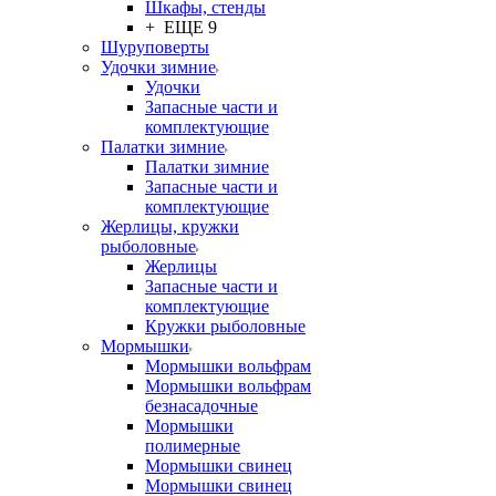
Шкафы, стенды
+ ЕЩЕ 9
Шуруповерты
Удочки зимние
Удочки
Запасные части и
комплектующие
Палатки зимние
Палатки зимние
Запасные части и
комплектующие
Жерлицы, кружки
рыболовные
Жерлицы
Запасные части и
комплектующие
Кружки рыболовные
Мормышки
Мормышки вольфрам
Мормышки вольфрам
безнасадочные
Мормышки
полимерные
Мормышки свинец
Мормышки свинец