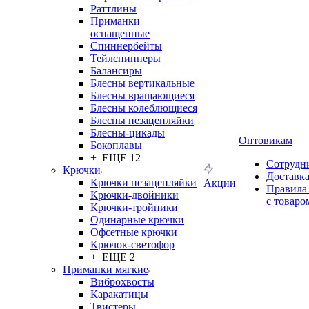
Раттлины
Приманки
оснащенные
Спиннербейты
Тейлспиннеры
Балансиры
Блесны вертикальные
Блесны вращающиеся
Блесны колеблющиеся
Блесны незацепляйки
Блесны-цикады
Оптовикам
Бокоплавы
+ ЕЩЕ 12
Сотрудн
Крючки
Доставк
Крючки незацепляйки
Акции
Правила
Крючки-двойники
с товаро
Крючки-тройники
Одинарные крючки
Офсетные крючки
Крючок-светофор
+ ЕЩЕ 2
Приманки мягкие
Виброхвосты
Каракатицы
Твистеры