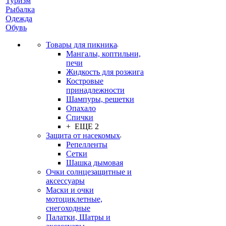
Туризм
Рыбалка
Одежда
Обувь
Товары для пикника
Мангалы, коптильни,
печи
Жидкость для розжига
Костровые
принадлежности
Шампуры, решетки
Опахало
Спички
+ ЕЩЕ 2
Защита от насекомых
Репелленты
Сетки
Шашка дымовая
Очки солнцезащитные и
аксессуары
Маски и очки
мотоциклетные,
снегоходные
Палатки, Шатры и