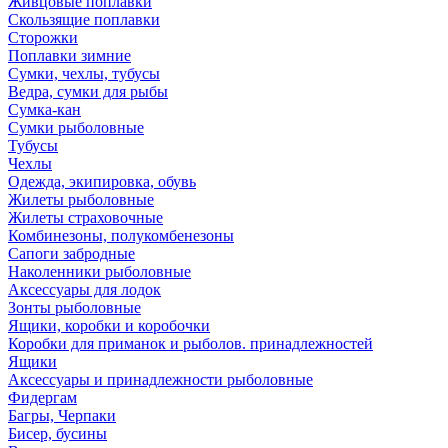
Живцовые поплавки
Скользящие поплавки
Сторожки
Поплавки зимние
Сумки, чехлы, тубусы
Ведра, сумки для рыбы
Сумка-кан
Сумки рыболовные
Тубусы
Чехлы
Одежда, экипировка, обувь
Жилеты рыболовные
Жилеты страховочные
Комбинезоны, полукомбенезоны
Сапоги забродные
Наколенники рыболовные
Аксессуары для лодок
Зонты рыболовные
Ящики, коробки и коробочки
Коробки для приманок и рыболов. принадлежностей
Ящики
Аксессуары и принадлежности рыболовные
Фидергам
Багры, Черпаки
Бисер, бусины