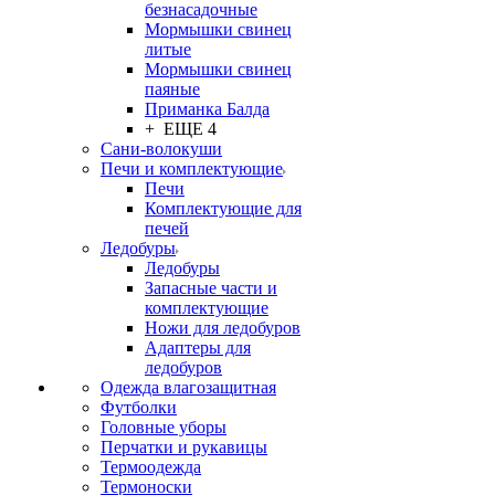
безнасадочные
Мормышки свинец
литые
Мормышки свинец
паяные
Приманка Балда
+ ЕЩЕ 4
Сани-волокуши
Печи и комплектующие
Печи
Комплектующие для
печей
Ледобуры
Ледобуры
Запасные части и
комплектующие
Ножи для ледобуров
Адаптеры для
ледобуров
Одежда влагозащитная
Футболки
Головные уборы
Перчатки и рукавицы
Термоодежда
Термоноски