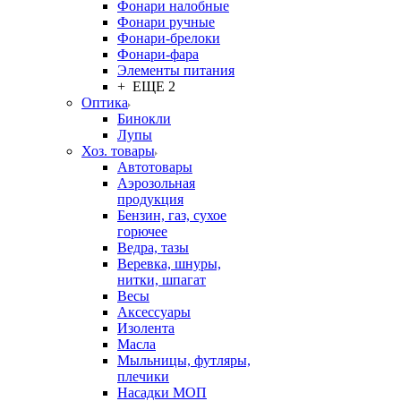
Фонари налобные
Фонари ручные
Фонари-брелоки
Фонари-фара
Элементы питания
+ ЕЩЕ 2
Оптика
Бинокли
Лупы
Хоз. товары
Автотовары
Аэрозольная
продукция
Бензин, газ, сухое
горючее
Ведра, тазы
Веревка, шнуры,
нитки, шпагат
Весы
Аксессуары
Изолента
Масла
Мыльницы, футляры,
плечики
Насадки МОП