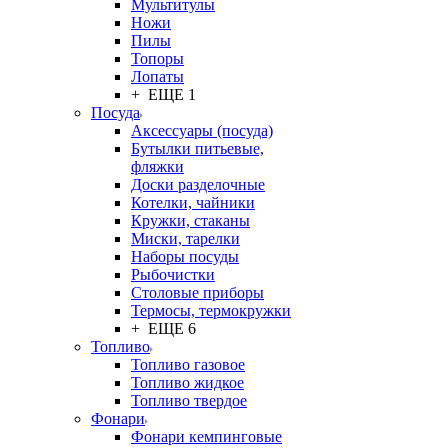
Мультитулы
Ножи
Пилы
Топоры
Лопаты
+ ЕЩЕ 1
Посуда
Аксессуары (посуда)
Бутылки питьевые,
фляжки
Доски разделочные
Котелки, чайники
Кружки, стаканы
Миски, тарелки
Наборы посуды
Рыбочистки
Столовые приборы
Термосы, термокружки
+ ЕЩЕ 6
Топливо
Топливо газовое
Топливо жидкое
Топливо твердое
Фонари
Фонари кемпинговые