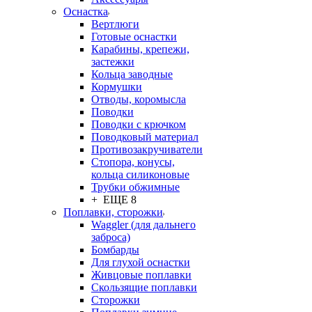
Оснастка
Вертлюги
Готовые оснастки
Карабины, крепежи,
застежки
Кольца заводные
Кормушки
Отводы, коромысла
Поводки
Поводки с крючком
Поводковый материал
Противозакручиватели
Стопора, конусы,
кольца силиконовые
Трубки обжимные
+ ЕЩЕ 8
Поплавки, сторожки
Waggler (для дальнего
заброса)
Бомбарды
Для глухой оснастки
Живцовые поплавки
Скользящие поплавки
Сторожки