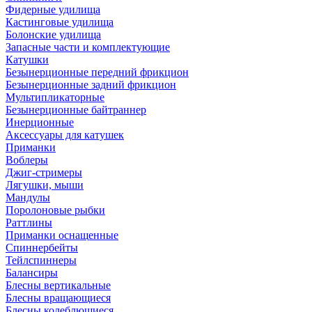
Фидерные удилища
Кастинговые удилища
Болонские удилища
Запасные части и комплектующие
Катушки
Безынерционные передний фрикцион
Безынерционные задний фрикцион
Мультипликаторные
Безынерционные байтраннер
Инерционные
Аксессуары для катушек
Приманки
Воблеры
Джиг-стримеры
Лягушки, мыши
Мандулы
Поролоновые рыбки
Раттлины
Приманки оснащенные
Спиннербейты
Тейлспиннеры
Балансиры
Блесны вертикальные
Блесны вращающиеся
Блесны колеблющиеся