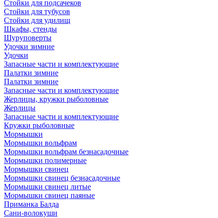
Стойки для подсачеков
Стойки для тубусов
Стойки для удилищ
Шкафы, стенды
Шуруповерты
Удочки зимние
Удочки
Запасные части и комплектующие
Палатки зимние
Палатки зимние
Запасные части и комплектующие
Жерлицы, кружки рыболовные
Жерлицы
Запасные части и комплектующие
Кружки рыболовные
Мормышки
Мормышки вольфрам
Мормышки вольфрам безнасадочные
Мормышки полимерные
Мормышки свинец
Мормышки свинец безнасадочные
Мормышки свинец литые
Мормышки свинец паяные
Приманка Балда
Сани-волокуши