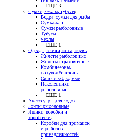
Поплавки зимние
+ ЕЩЕ 3
Сумки, чехлы, тубусы
Ведра, сумки для рыбы
Сумка-кан
Сумки рыболовные
Тубусы
Чехлы
+ ЕЩЕ 1
Одежда, экипировка, обувь
Жилеты рыболовные
Жилеты страховочные
Комбинезоны,
полукомбенезоны
Сапоги забродные
Наколенники
рыболовные
+ ЕЩЕ 1
Аксессуары для лодок
Зонты рыболовные
Ящики, коробки и
коробочки
Коробки для приманок
и рыболов.
принадлежностей