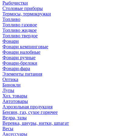
Рыбочистки
Столовые приборы
Термосы, термокружки
Топливо
Топливо газовое
Топливо жидкое
Топливо твердое
Фонари
Фонари кемпинговые
Фонари налобные
Фонари ручные
Фонари-брелоки
Фонари-фара
Элементы питания
Оптика
Бинокли
Лупы
Хоз. товары
Автотовары
Аэрозольная продукция
Бензин, газ, сухое горючее
Ведра, тазы
Веревка, шнуры, нитки, шпагат
Весы
Аксессуары