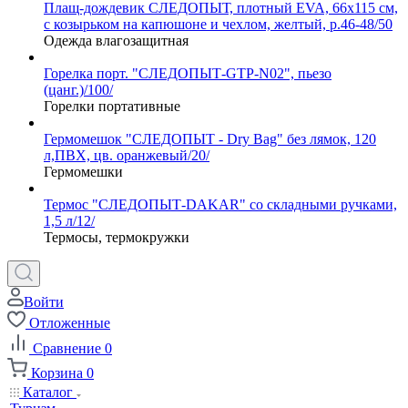
Плащ-дождевик СЛЕДОПЫТ, плотный EVA, 66х115 см,
с козырьком на капюшоне и чехлом, желтый, р.46-48/50
Одежда влагозащитная
Горелка порт. "СЛЕДОПЫТ-GTP-N02", пьезо
(цанг.)/100/
Горелки портативные
Гермомешок "СЛЕДОПЫТ - Dry Bag" без лямок, 120
л,ПВХ, цв. оранжевый/20/
Гермомешки
Термос "СЛЕДОПЫТ-DAKAR" со складными ручками,
1,5 л/12/
Термосы, термокружки
Войти
Отложенные
Сравнение
0
Корзина
0
Каталог