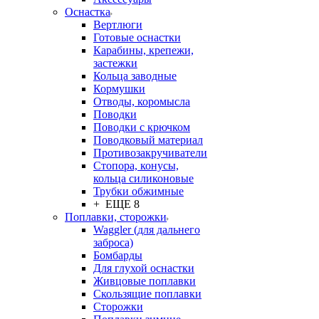
Оснастка
Вертлюги
Готовые оснастки
Карабины, крепежи,
застежки
Кольца заводные
Кормушки
Отводы, коромысла
Поводки
Поводки с крючком
Поводковый материал
Противозакручиватели
Стопора, конусы,
кольца силиконовые
Трубки обжимные
+ ЕЩЕ 8
Поплавки, сторожки
Waggler (для дальнего
заброса)
Бомбарды
Для глухой оснастки
Живцовые поплавки
Скользящие поплавки
Сторожки