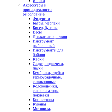
Ящики
Аксессуары и
принадлежности
рыболовные
Фидергам
Багры, Черпаки
Бисер, бусины
Весы
Держатели крючков
Инструмент
рыболовный
Инструменты для
бойлов
Квоки
Садки, подсачеки,
пауки
Кембрики, трубки
термоусадочные,
силиконовые
Колокольчики,
сигнализаторы
поклевки
Коннекторы
Куканы
Мотовила,