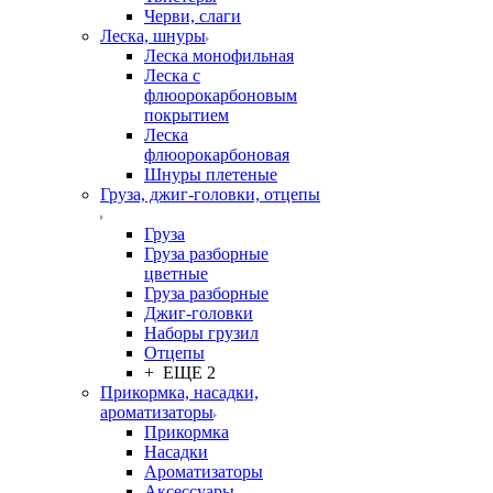
Черви, слаги
Леска, шнуры
Леска монофильная
Леска с
флюорокарбоновым
покрытием
Леска
флюорокарбоновая
Шнуры плетеные
Груза, джиг-головки, отцепы
Груза
Груза разборные
цветные
Груза разборные
Джиг-головки
Наборы грузил
Отцепы
+ ЕЩЕ 2
Прикормка, насадки,
ароматизаторы
Прикормка
Насадки
Ароматизаторы
Аксессуары