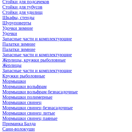
Стойки для подсачеков
Стойки для тубусов
Стойки для удилищ
Шкафы, стенды
Шуруповерты
Удочки зимние
Удочки
Запасные части и комплектующие
Палатки зимние
Палатки зимние
Запасные части и комплектующие
Жерлицы, кружки рыболовные
Жерлицы
Запасные части и комплектующие
Кружки рыболовные
Мормышки
Мормышки вольфрам
Мормышки вольфрам безнасадочные
Мормышки полимерные
Мормышки свинец
Мормышки свинец безнасадочные
Мормышки свинец литые
Мормышки свинец паяные
Приманка Балда
Сани-волокуши