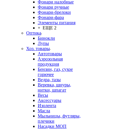
Фонари налобные
Фонари ручные
Фонари-брелоки
Фонари-фара
Элементы питания
+ ЕЩЕ 2
Оптика
Бинокли
Лупы
Хоз. товары
Автотовары
Аэрозольная
продукция
Бензин, газ, сухое
горючее
Ведра, тазы
Веревка, шнуры,
нитки, шпагат
Весы
Аксессуары
Изолента
Масла
Мыльницы, футляры,
плечики
Насадки МОП