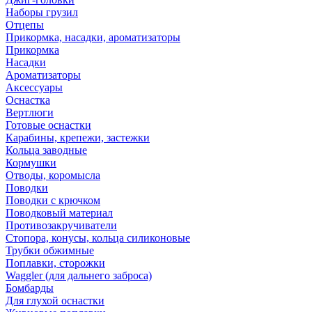
Наборы грузил
Отцепы
Прикормка, насадки, ароматизаторы
Прикормка
Насадки
Ароматизаторы
Аксессуары
Оснастка
Вертлюги
Готовые оснастки
Карабины, крепежи, застежки
Кольца заводные
Кормушки
Отводы, коромысла
Поводки
Поводки с крючком
Поводковый материал
Противозакручиватели
Стопора, конусы, кольца силиконовые
Трубки обжимные
Поплавки, сторожки
Waggler (для дальнего заброса)
Бомбарды
Для глухой оснастки