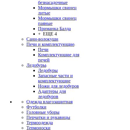
безнасадочные
Мормышки свинец
литые
Мормышки свинец
паяные
Приманка Балда
+ ЕЩЕ 4
Сани-волокуши
Печи и комплектующие
Печи
Комплектующие для
печей
Ледобуры
Ледобуры
Запасные части и
комплектующие
Ножи для ледобуров
Адаптеры для
ледобуров
Одежда влагозащитная
Футболки
Головные уборы
Перчатки и рукавицы
Термоодежда
Термоноски