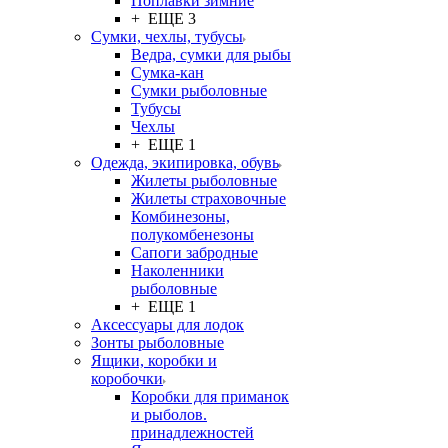
Поплавки зимние
+ ЕЩЕ 3
Сумки, чехлы, тубусы
Ведра, сумки для рыбы
Сумка-кан
Сумки рыболовные
Тубусы
Чехлы
+ ЕЩЕ 1
Одежда, экипировка, обувь
Жилеты рыболовные
Жилеты страховочные
Комбинезоны,
полукомбенезоны
Сапоги забродные
Наколенники
рыболовные
+ ЕЩЕ 1
Аксессуары для лодок
Зонты рыболовные
Ящики, коробки и
коробочки
Коробки для приманок
и рыболов.
принадлежностей