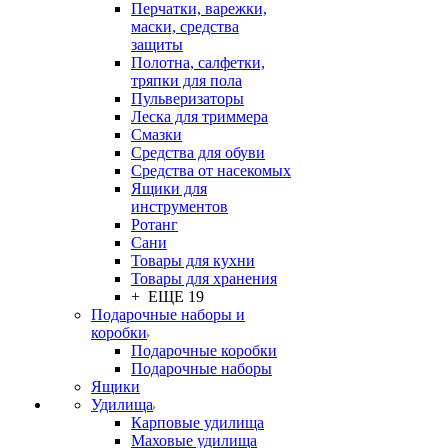
Перчатки, варежки,
маски, средства
защиты
Полотна, салфетки,
тряпки для пола
Пульверизаторы
Леска для триммера
Смазки
Средства для обуви
Средства от насекомых
Ящики для
инструментов
Ротанг
Сани
Товары для кухни
Товары для хранения
+ ЕЩЕ 19
Подарочные наборы и
коробки
Подарочные коробки
Подарочные наборы
Ящики
Удилища
Карповые удилища
Маховые удилища