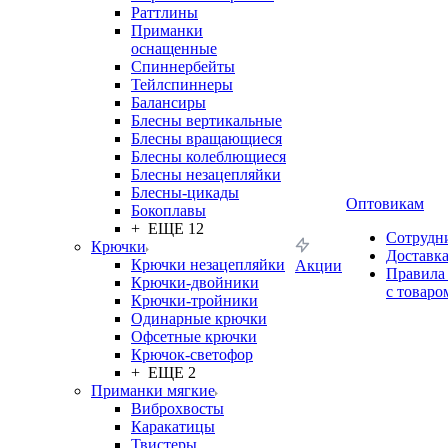
Раттлины
Приманки
оснащенные
Спиннербейты
Тейлспиннеры
Балансиры
Блесны вертикальные
Блесны вращающиеся
Блесны колеблющиеся
Блесны незацепляйки
Блесны-цикады
Оптовикам
Бокоплавы
+ ЕЩЕ 12
Сотрудн
Крючки
Доставк
Крючки незацепляйки
Акции
Правила
Крючки-двойники
с товаро
Крючки-тройники
Одинарные крючки
Офсетные крючки
Крючок-светофор
+ ЕЩЕ 2
Приманки мягкие
Виброхвосты
Каракатицы
Твистеры