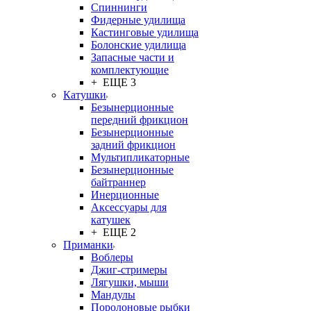
Спиннинги
Фидерные удилища
Кастинговые удилища
Болонские удилища
Запасные части и
комплектующие
+ ЕЩЕ 3
Катушки
Безынерционные
передний фрикцион
Безынерционные
задний фрикцион
Мультипликаторные
Безынерционные
байтраннер
Инерционные
Аксессуары для
катушек
+ ЕЩЕ 2
Приманки
Воблеры
Джиг-стримеры
Лягушки, мыши
Мандулы
Поролоновые рыбки