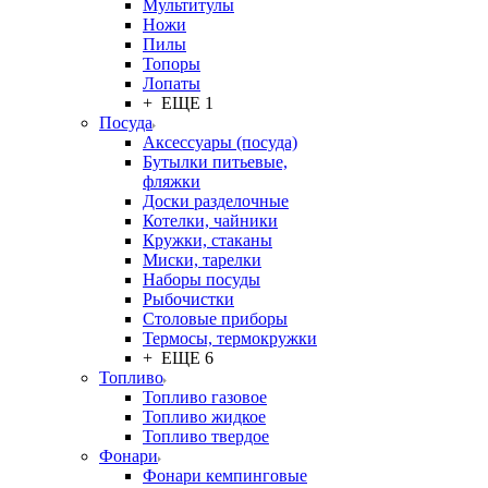
Мультитулы
Ножи
Пилы
Топоры
Лопаты
+ ЕЩЕ 1
Посуда
Аксессуары (посуда)
Бутылки питьевые,
фляжки
Доски разделочные
Котелки, чайники
Кружки, стаканы
Миски, тарелки
Наборы посуды
Рыбочистки
Столовые приборы
Термосы, термокружки
+ ЕЩЕ 6
Топливо
Топливо газовое
Топливо жидкое
Топливо твердое
Фонари
Фонари кемпинговые