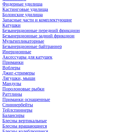
Фидерные удилища
Кастинговые удилища
Болонские удилища
Запасные части и комплектующие
Катушки
Безынерционные передний фрикцион
Безынерционные задний фрикцион
Мультипликаторные
Безынерционные байтраннер
Инерционные
Аксессуары для катушек
Приманки
Воблеры
Джиг-стримеры
Лягушки, мыши
Мандулы
Поролоновые рыбки
Раттлины
Приманки оснащенные
Спиннербейты
Тейлспиннеры
Балансиры
Блесны вертикальные
Блесны вращающиеся
Блесны колеблющиеся