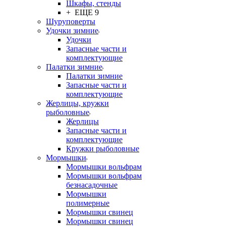
Шкафы, стенды
+ ЕЩЕ 9
Шуруповерты
Удочки зимние
Удочки
Запасные части и
комплектующие
Палатки зимние
Палатки зимние
Запасные части и
комплектующие
Жерлицы, кружки
рыболовные
Жерлицы
Запасные части и
комплектующие
Кружки рыболовные
Мормышки
Мормышки вольфрам
Мормышки вольфрам
безнасадочные
Мормышки
полимерные
Мормышки свинец
Мормышки свинец