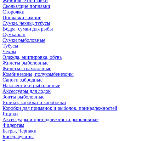
Живцовые поплавки
Скользящие поплавки
Сторожки
Поплавки зимние
Сумки, чехлы, тубусы
Ведра, сумки для рыбы
Сумка-кан
Сумки рыболовные
Тубусы
Чехлы
Одежда, экипировка, обувь
Жилеты рыболовные
Жилеты страховочные
Комбинезоны, полукомбенезоны
Сапоги забродные
Наколенники рыболовные
Аксессуары для лодок
Зонты рыболовные
Ящики, коробки и коробочки
Коробки для приманок и рыболов. принадлежностей
Ящики
Аксессуары и принадлежности рыболовные
Фидергам
Багры, Черпаки
Бисер, бусины