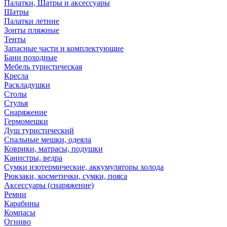
Палатки, Шатры и аксессуары
Шатры
Палатки летние
Зонты пляжные
Тенты
Запасные части и комплектующие
Бани походные
Мебель туристическая
Кресла
Раскладушки
Столы
Стулья
Снаряжение
Гермомешки
Душ туристический
Спальные мешки, одеяла
Коврики, матрасы, подушки
Канистры, ведра
Сумки изотермические, аккумуляторы холода
Рюкзаки, косметички, сумки, пояса
Аксессуары (снаряжение)
Ремни
Карабины
Компасы
Огниво