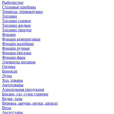
Рыбочистки
Столовые приборы
Термосы, термокружки
Топливо
Топливо газовое
Топливо жидкое
Топливо твердое
Фонари
Фонари кемпинговые
Фонари налобные
Фонари ручные
Фонари-брелоки
Фонари-фара
Элементы питания
Оптика
Бинокли
Лупы
Хоз. товары
Автотовары
Аэрозольная продукция
Бензин, газ, сухое горючее
Ведра, тазы
Веревка, шнуры, нитки, шпагат
Весы
Аксессуары