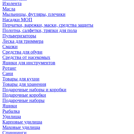
Изолента
Масла
Мыльницы, футляры, плечики
Насадки МОП
Перчатки, варежки, маски, средства защиты
Полотна, салфетки, тряпки для пола
Пульверизаторы
Леска для триммера
Смазки
Средства для обуви
Средства от насекомых
Ящики для инструментов
Ротанг
Сани
Товары для кухни
Товары для хранения
Подарочные наборы и коробки
Подарочные коробки
Подарочные наборы
Ящики
Рыбалка
Удилища
Карповые удилища
Маховые удилища
Спиннинги