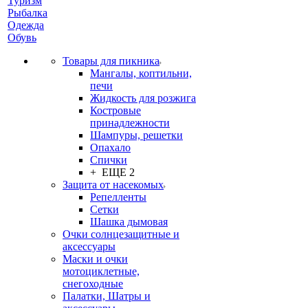
Туризм
Рыбалка
Одежда
Обувь
Товары для пикника
Мангалы, коптильни,
печи
Жидкость для розжига
Костровые
принадлежности
Шампуры, решетки
Опахало
Спички
+ ЕЩЕ 2
Защита от насекомых
Репелленты
Сетки
Шашка дымовая
Очки солнцезащитные и
аксессуары
Маски и очки
мотоциклетные,
снегоходные
Палатки, Шатры и