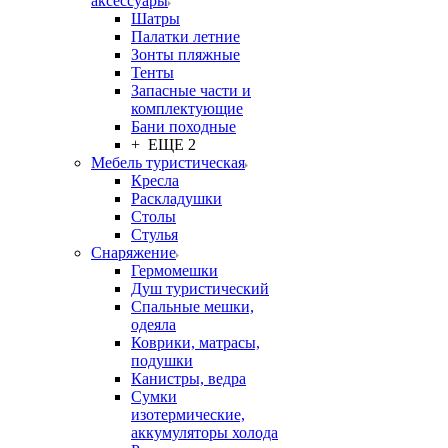
аксессуары
Шатры
Палатки летние
Зонты пляжные
Тенты
Запасные части и
комплектующие
Бани походные
+ ЕЩЕ 2
Мебель туристическая
Кресла
Раскладушки
Столы
Стулья
Снаряжение
Гермомешки
Душ туристический
Спальные мешки,
одеяла
Коврики, матрасы,
подушки
Канистры, ведра
Сумки
изотермические,
аккумуляторы холода