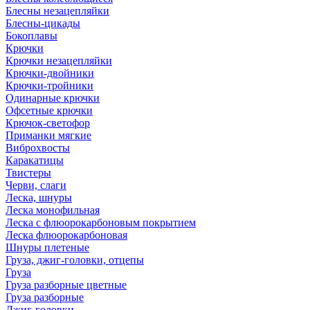
Блесны незацепляйки
Блесны-цикады
Бокоплавы
Крючки
Крючки незацепляйки
Крючки-двойники
Крючки-тройники
Одинарные крючки
Офсетные крючки
Крючок-светофор
Приманки мягкие
Виброхвосты
Каракатицы
Твистеры
Черви, слаги
Леска, шнуры
Леска монофильная
Леска с флюорокарбоновым покрытием
Леска флюорокарбоновая
Шнуры плетеные
Груза, джиг-головки, отцепы
Груза
Груза разборные цветные
Груза разборные
Джиг-головки