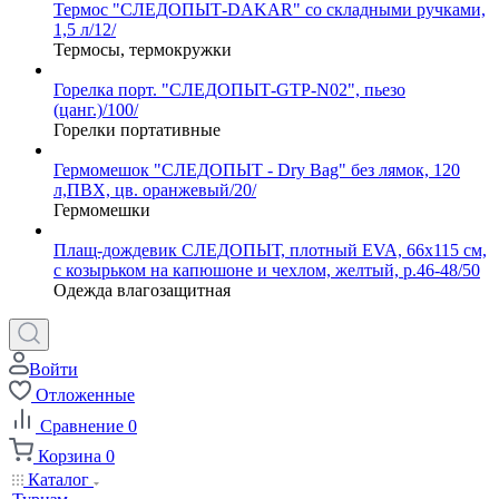
Термос "СЛЕДОПЫТ-DAKAR" со складными ручками,
1,5 л/12/
Термосы, термокружки
Горелка порт. "СЛЕДОПЫТ-GTP-N02", пьезо
(цанг.)/100/
Горелки портативные
Гермомешок "СЛЕДОПЫТ - Dry Bag" без лямок, 120
л,ПВХ, цв. оранжевый/20/
Гермомешки
Плащ-дождевик СЛЕДОПЫТ, плотный EVA, 66х115 см,
с козырьком на капюшоне и чехлом, желтый, р.46-48/50
Одежда влагозащитная
Войти
Отложенные
Сравнение
0
Корзина
0
Каталог