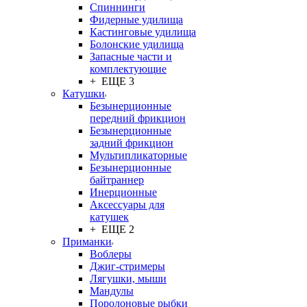
Спиннинги
Фидерные удилища
Кастинговые удилища
Болонские удилища
Запасные части и
комплектующие
+ ЕЩЕ 3
Катушки
Безынерционные
передний фрикцион
Безынерционные
задний фрикцион
Мультипликаторные
Безынерционные
байтраннер
Инерционные
Аксессуары для
катушек
+ ЕЩЕ 2
Приманки
Воблеры
Джиг-стримеры
Лягушки, мыши
Мандулы
Поролоновые рыбки