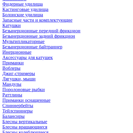
Фидерные удилища
Кастинговые удилища
Болонские удилища
Запасные части и комплектующие
Катушки
Безынерционные передний фрикцион
Безынерционные задний фрикцион
Мультипликаторные
Безынерционные байтраннер
Инерционные
Аксессуары для катушек
Приманки
Воблеры
Джиг-стримеры
Лягушки, мыши
Мандулы
Поролоновые рыбки
Раттлины
Приманки оснащенные
Спиннербейты
Тейлспиннеры
Балансиры
Блесны вертикальные
Блесны вращающиеся
Блесны колеблющиеся