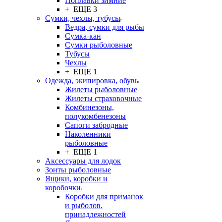
Поплавки зимние
+ ЕЩЕ 3
Сумки, чехлы, тубусы
Ведра, сумки для рыбы
Сумка-кан
Сумки рыболовные
Тубусы
Чехлы
+ ЕЩЕ 1
Одежда, экипировка, обувь
Жилеты рыболовные
Жилеты страховочные
Комбинезоны,
полукомбенезоны
Сапоги забродные
Наколенники
рыболовные
+ ЕЩЕ 1
Аксессуары для лодок
Зонты рыболовные
Ящики, коробки и
коробочки
Коробки для приманок
и рыболов.
принадлежностей