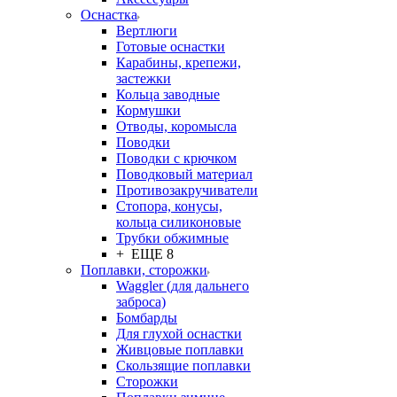
Оснастка
Вертлюги
Готовые оснастки
Карабины, крепежи,
застежки
Кольца заводные
Кормушки
Отводы, коромысла
Поводки
Поводки с крючком
Поводковый материал
Противозакручиватели
Стопора, конусы,
кольца силиконовые
Трубки обжимные
+ ЕЩЕ 8
Поплавки, сторожки
Waggler (для дальнего
заброса)
Бомбарды
Для глухой оснастки
Живцовые поплавки
Скользящие поплавки
Сторожки