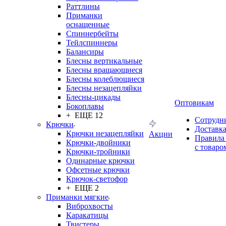
Раттлины
Приманки
оснащенные
Спиннербейты
Тейлспиннеры
Балансиры
Блесны вертикальные
Блесны вращающиеся
Блесны колеблющиеся
Блесны незацепляйки
Блесны-цикады
Оптовикам
Бокоплавы
+ ЕЩЕ 12
Сотрудн
Крючки
Доставк
Крючки незацепляйки
Акции
Правила
Крючки-двойники
с товаро
Крючки-тройники
Одинарные крючки
Офсетные крючки
Крючок-светофор
+ ЕЩЕ 2
Приманки мягкие
Виброхвосты
Каракатицы
Твистеры