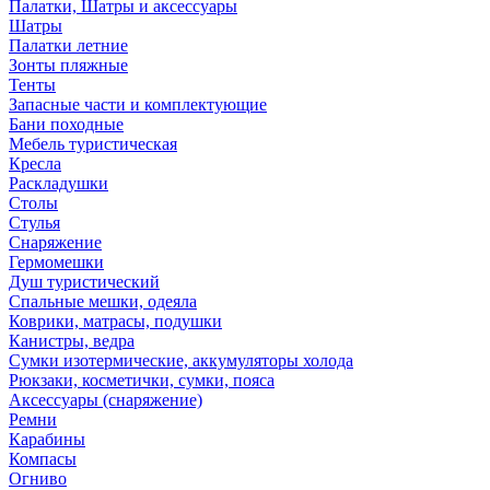
Палатки, Шатры и аксессуары
Шатры
Палатки летние
Зонты пляжные
Тенты
Запасные части и комплектующие
Бани походные
Мебель туристическая
Кресла
Раскладушки
Столы
Стулья
Снаряжение
Гермомешки
Душ туристический
Спальные мешки, одеяла
Коврики, матрасы, подушки
Канистры, ведра
Сумки изотермические, аккумуляторы холода
Рюкзаки, косметички, сумки, пояса
Аксессуары (снаряжение)
Ремни
Карабины
Компасы
Огниво