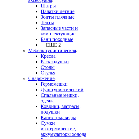
аксессуары
Шатры
Палатки летние
Зонты пляжные
Тенты
Запасные части и
комплектующие
Бани походные
+ ЕЩЕ 2
Мебель туристическая
Кресла
Раскладушки
Столы
Стулья
Снаряжение
Гермомешки
Душ туристический
Спальные мешки,
одеяла
Коврики, матрасы,
подушки
Канистры, ведра
Сумки
изотермические,
аккумуляторы холода