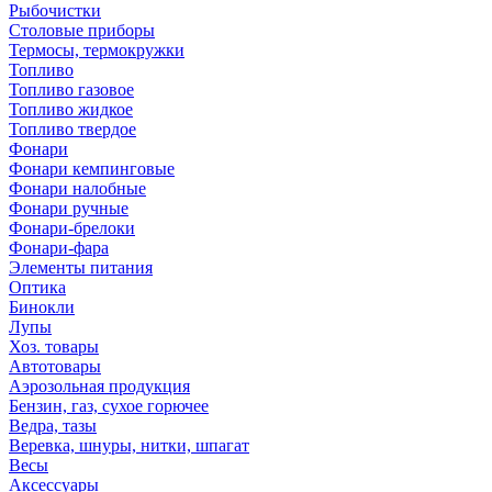
Рыбочистки
Столовые приборы
Термосы, термокружки
Топливо
Топливо газовое
Топливо жидкое
Топливо твердое
Фонари
Фонари кемпинговые
Фонари налобные
Фонари ручные
Фонари-брелоки
Фонари-фара
Элементы питания
Оптика
Бинокли
Лупы
Хоз. товары
Автотовары
Аэрозольная продукция
Бензин, газ, сухое горючее
Ведра, тазы
Веревка, шнуры, нитки, шпагат
Весы
Аксессуары