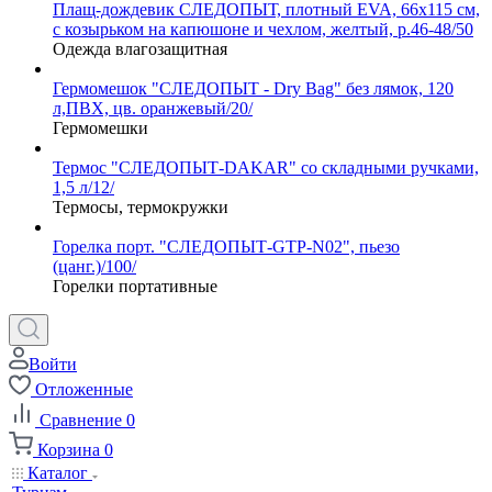
Плащ-дождевик СЛЕДОПЫТ, плотный EVA, 66х115 см,
с козырьком на капюшоне и чехлом, желтый, р.46-48/50
Одежда влагозащитная
Гермомешок "СЛЕДОПЫТ - Dry Bag" без лямок, 120
л,ПВХ, цв. оранжевый/20/
Гермомешки
Термос "СЛЕДОПЫТ-DAKAR" со складными ручками,
1,5 л/12/
Термосы, термокружки
Горелка порт. "СЛЕДОПЫТ-GTP-N02", пьезо
(цанг.)/100/
Горелки портативные
Войти
Отложенные
Сравнение
0
Корзина
0
Каталог