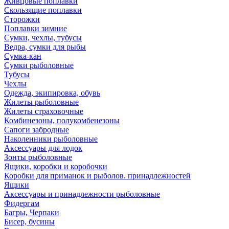
Живцовые поплавки
Скользящие поплавки
Сторожки
Поплавки зимние
Сумки, чехлы, тубусы
Ведра, сумки для рыбы
Сумка-кан
Сумки рыболовные
Тубусы
Чехлы
Одежда, экипировка, обувь
Жилеты рыболовные
Жилеты страховочные
Комбинезоны, полукомбенезоны
Сапоги забродные
Наколенники рыболовные
Аксессуары для лодок
Зонты рыболовные
Ящики, коробки и коробочки
Коробки для приманок и рыболов. принадлежностей
Ящики
Аксессуары и принадлежности рыболовные
Фидергам
Багры, Черпаки
Бисер, бусины