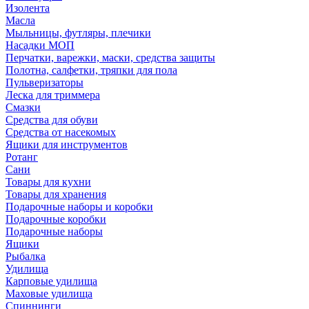
Изолента
Масла
Мыльницы, футляры, плечики
Насадки МОП
Перчатки, варежки, маски, средства защиты
Полотна, салфетки, тряпки для пола
Пульверизаторы
Леска для триммера
Смазки
Средства для обуви
Средства от насекомых
Ящики для инструментов
Ротанг
Сани
Товары для кухни
Товары для хранения
Подарочные наборы и коробки
Подарочные коробки
Подарочные наборы
Ящики
Рыбалка
Удилища
Карповые удилища
Маховые удилища
Спиннинги