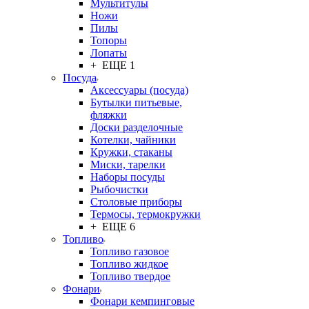
Мультитулы
Ножи
Пилы
Топоры
Лопаты
+ ЕЩЕ 1
Посуда
Аксессуары (посуда)
Бутылки питьевые,
фляжки
Доски разделочные
Котелки, чайники
Кружки, стаканы
Миски, тарелки
Наборы посуды
Рыбочистки
Столовые приборы
Термосы, термокружки
+ ЕЩЕ 6
Топливо
Топливо газовое
Топливо жидкое
Топливо твердое
Фонари
Фонари кемпинговые