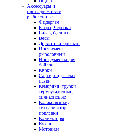
Ящики
Аксессуары и
принадлежности
рыболовные
Фидергам
Багры, Черпаки
Бисер, бусины
Весы
Держатели крючков
Инструмент
рыболовный
Инструменты для
бойлов
Квоки
Садки, подсачеки,
пауки
Кембрики, трубки
термоусадочные,
силиконовые
Колокольчики,
сигнализаторы
поклевки
Коннекторы
Куканы
Мотовила,