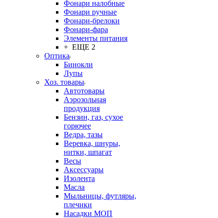
Фонари налобные
Фонари ручные
Фонари-брелоки
Фонари-фара
Элементы питания
+ ЕЩЕ 2
Оптика
Бинокли
Лупы
Хоз. товары
Автотовары
Аэрозольная
продукция
Бензин, газ, сухое
горючее
Ведра, тазы
Веревка, шнуры,
нитки, шпагат
Весы
Аксессуары
Изолента
Масла
Мыльницы, футляры,
плечики
Насадки МОП