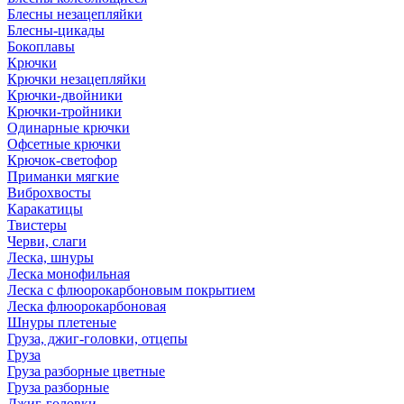
Блесны незацепляйки
Блесны-цикады
Бокоплавы
Крючки
Крючки незацепляйки
Крючки-двойники
Крючки-тройники
Одинарные крючки
Офсетные крючки
Крючок-светофор
Приманки мягкие
Виброхвосты
Каракатицы
Твистеры
Черви, слаги
Леска, шнуры
Леска монофильная
Леска с флюорокарбоновым покрытием
Леска флюорокарбоновая
Шнуры плетеные
Груза, джиг-головки, отцепы
Груза
Груза разборные цветные
Груза разборные
Джиг-головки