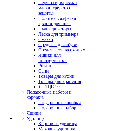
Перчатки, варежки,
маски, средства
защиты
Полотна, салфетки,
тряпки для пола
Пульверизаторы
Леска для триммера
Смазки
Средства для обуви
Средства от насекомых
Ящики для
инструментов
Ротанг
Сани
Товары для кухни
Товары для хранения
+ ЕЩЕ 19
Подарочные наборы и
коробки
Подарочные коробки
Подарочные наборы
Ящики
Удилища
Карповые удилища
Маховые удилища