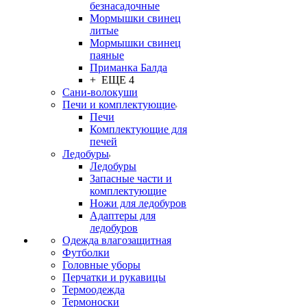
безнасадочные
Мормышки свинец
литые
Мормышки свинец
паяные
Приманка Балда
+ ЕЩЕ 4
Сани-волокуши
Печи и комплектующие
Печи
Комплектующие для
печей
Ледобуры
Ледобуры
Запасные части и
комплектующие
Ножи для ледобуров
Адаптеры для
ледобуров
Одежда влагозащитная
Футболки
Головные уборы
Перчатки и рукавицы
Термоодежда
Термоноски