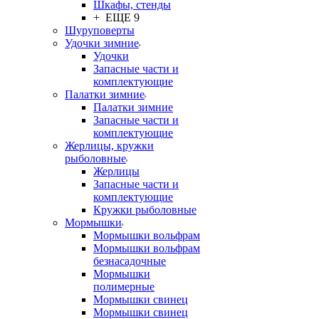
Шкафы, стенды
+ ЕЩЕ 9
Шуруповерты
Удочки зимние
Удочки
Запасные части и
комплектующие
Палатки зимние
Палатки зимние
Запасные части и
комплектующие
Жерлицы, кружки
рыболовные
Жерлицы
Запасные части и
комплектующие
Кружки рыболовные
Мормышки
Мормышки вольфрам
Мормышки вольфрам
безнасадочные
Мормышки
полимерные
Мормышки свинец
Мормышки свинец