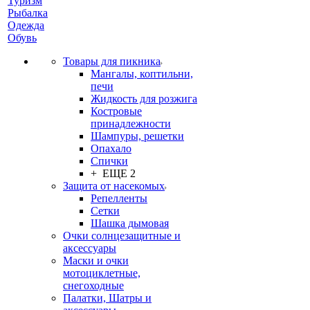
Туризм
Рыбалка
Одежда
Обувь
Товары для пикника
Мангалы, коптильни,
печи
Жидкость для розжига
Костровые
принадлежности
Шампуры, решетки
Опахало
Спички
+ ЕЩЕ 2
Защита от насекомых
Репелленты
Сетки
Шашка дымовая
Очки солнцезащитные и
аксессуары
Маски и очки
мотоциклетные,
снегоходные
Палатки, Шатры и