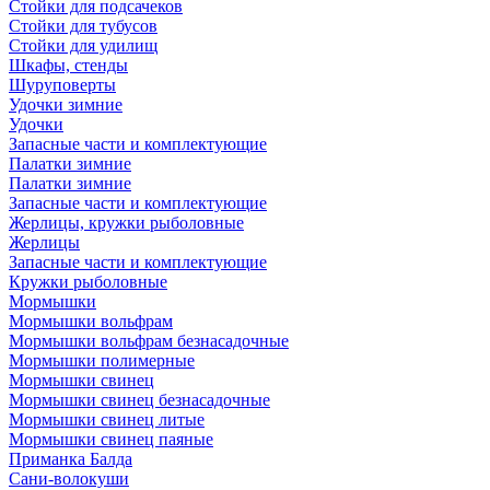
Стойки для подсачеков
Стойки для тубусов
Стойки для удилищ
Шкафы, стенды
Шуруповерты
Удочки зимние
Удочки
Запасные части и комплектующие
Палатки зимние
Палатки зимние
Запасные части и комплектующие
Жерлицы, кружки рыболовные
Жерлицы
Запасные части и комплектующие
Кружки рыболовные
Мормышки
Мормышки вольфрам
Мормышки вольфрам безнасадочные
Мормышки полимерные
Мормышки свинец
Мормышки свинец безнасадочные
Мормышки свинец литые
Мормышки свинец паяные
Приманка Балда
Сани-волокуши