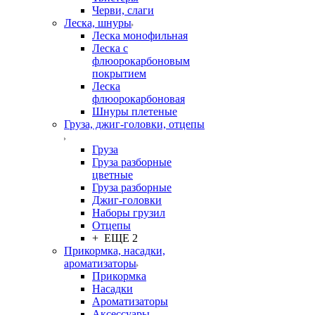
Черви, слаги
Леска, шнуры
Леска монофильная
Леска с
флюорокарбоновым
покрытием
Леска
флюорокарбоновая
Шнуры плетеные
Груза, джиг-головки, отцепы
Груза
Груза разборные
цветные
Груза разборные
Джиг-головки
Наборы грузил
Отцепы
+ ЕЩЕ 2
Прикормка, насадки,
ароматизаторы
Прикормка
Насадки
Ароматизаторы
Аксессуары