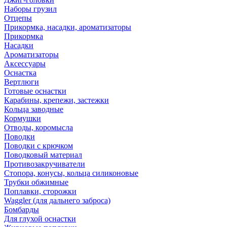
Наборы грузил
Отцепы
Прикормка, насадки, ароматизаторы
Прикормка
Насадки
Ароматизаторы
Аксессуары
Оснастка
Вертлюги
Готовые оснастки
Карабины, крепежи, застежки
Кольца заводные
Кормушки
Отводы, коромысла
Поводки
Поводки с крючком
Поводковый материал
Противозакручиватели
Стопора, конусы, кольца силиконовые
Трубки обжимные
Поплавки, сторожки
Waggler (для дальнего заброса)
Бомбарды
Для глухой оснастки