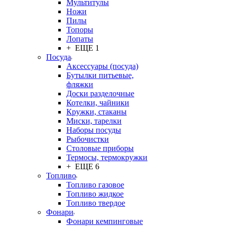
Мультитулы
Ножи
Пилы
Топоры
Лопаты
+ ЕЩЕ 1
Посуда
Аксессуары (посуда)
Бутылки питьевые,
фляжки
Доски разделочные
Котелки, чайники
Кружки, стаканы
Миски, тарелки
Наборы посуды
Рыбочистки
Столовые приборы
Термосы, термокружки
+ ЕЩЕ 6
Топливо
Топливо газовое
Топливо жидкое
Топливо твердое
Фонари
Фонари кемпинговые