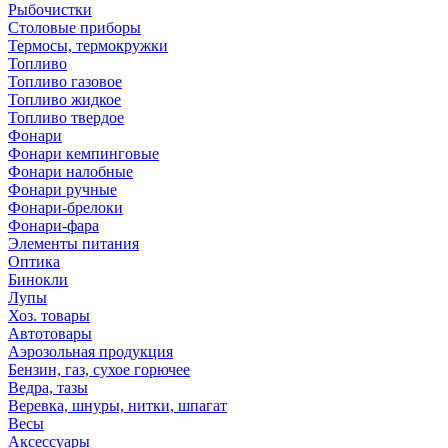
Рыбочистки
Столовые приборы
Термосы, термокружки
Топливо
Топливо газовое
Топливо жидкое
Топливо твердое
Фонари
Фонари кемпинговые
Фонари налобные
Фонари ручные
Фонари-брелоки
Фонари-фара
Элементы питания
Оптика
Бинокли
Лупы
Хоз. товары
Автотовары
Аэрозольная продукция
Бензин, газ, сухое горючее
Ведра, тазы
Веревка, шнуры, нитки, шпагат
Весы
Аксессуары