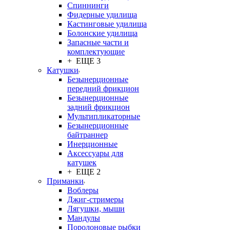
Спиннинги
Фидерные удилища
Кастинговые удилища
Болонские удилища
Запасные части и
комплектующие
+ ЕЩЕ 3
Катушки
Безынерционные
передний фрикцион
Безынерционные
задний фрикцион
Мультипликаторные
Безынерционные
байтраннер
Инерционные
Аксессуары для
катушек
+ ЕЩЕ 2
Приманки
Воблеры
Джиг-стримеры
Лягушки, мыши
Мандулы
Поролоновые рыбки