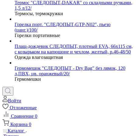
Термос "СЛЕДОПЫТ-DAKAR" со складными ручками,
1,5 л/12/
Термосы, термокружки
Горелка порт. "СЛЕДОПЫТ-GTP-N02", пьезо
(цанг.)/100/
Горелки портативные
Плащ-дождевик СЛЕДОПЫТ, плотный EVA, 66х115 см,
с козырьком на капюшоне и чехлом, желтый, р.46-48/50
Одежда влагозащитная
Гермомешок "СЛЕДОПЫТ - Dry Bag" без лямок, 120
л,ПВХ, цв. оранжевый/20/
Гермомешки
Войти
Отложенные
Сравнение
0
Корзина
0
Каталог