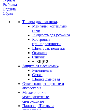
Туризм
Рыбалка
Одежда
Обувь
Товары для пикника
Мангалы, коптильни,
печи
Жидкость для розжига
Костровые
принадлежности
Шампуры, решетки
Опахало
Спички
+ ЕЩЕ 2
Защита от насекомых
Репелленты
Сетки
Шашка дымовая
Очки солнцезащитные и
аксессуары
Маски и очки
мотоциклетные,
снегоходные
Палатки, Шатры и