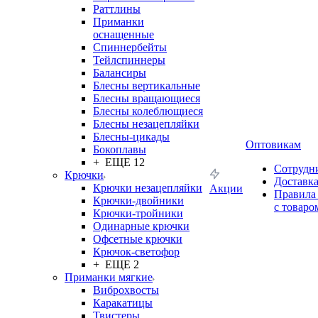
Раттлины
Приманки
оснащенные
Спиннербейты
Тейлспиннеры
Балансиры
Блесны вертикальные
Блесны вращающиеся
Блесны колеблющиеся
Блесны незацепляйки
Блесны-цикады
Оптовикам
Бокоплавы
+ ЕЩЕ 12
Сотрудн
Крючки
Доставк
Крючки незацепляйки
Акции
Правила
Крючки-двойники
с товаро
Крючки-тройники
Одинарные крючки
Офсетные крючки
Крючок-светофор
+ ЕЩЕ 2
Приманки мягкие
Виброхвосты
Каракатицы
Твистеры