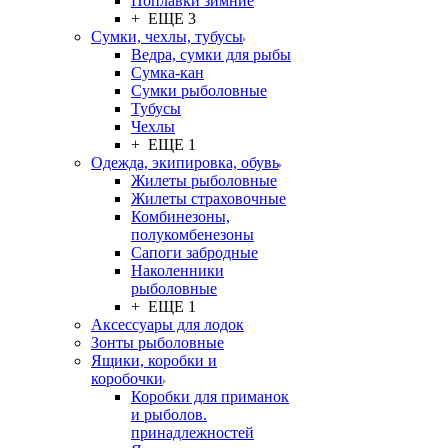
Поплавки зимние
+ ЕЩЕ 3
Сумки, чехлы, тубусы
Ведра, сумки для рыбы
Сумка-кан
Сумки рыболовные
Тубусы
Чехлы
+ ЕЩЕ 1
Одежда, экипировка, обувь
Жилеты рыболовные
Жилеты страховочные
Комбинезоны,
полукомбенезоны
Сапоги забродные
Наколенники
рыболовные
+ ЕЩЕ 1
Аксессуары для лодок
Зонты рыболовные
Ящики, коробки и
коробочки
Коробки для приманок
и рыболов.
принадлежностей