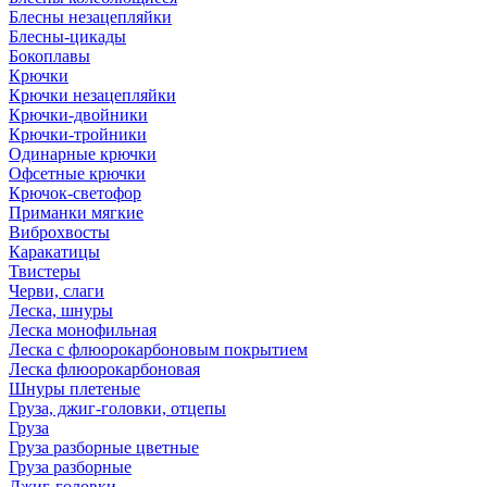
Блесны незацепляйки
Блесны-цикады
Бокоплавы
Крючки
Крючки незацепляйки
Крючки-двойники
Крючки-тройники
Одинарные крючки
Офсетные крючки
Крючок-светофор
Приманки мягкие
Виброхвосты
Каракатицы
Твистеры
Черви, слаги
Леска, шнуры
Леска монофильная
Леска с флюорокарбоновым покрытием
Леска флюорокарбоновая
Шнуры плетеные
Груза, джиг-головки, отцепы
Груза
Груза разборные цветные
Груза разборные
Джиг-головки