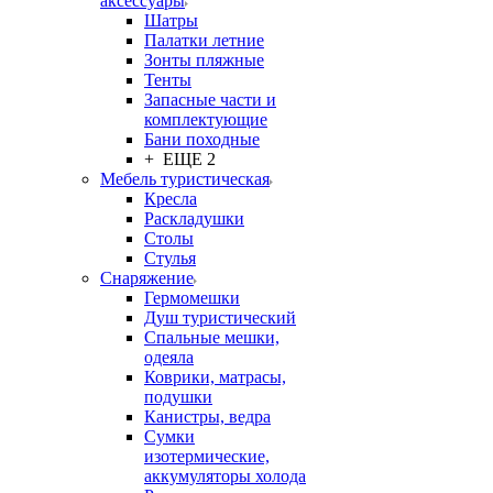
аксессуары
Шатры
Палатки летние
Зонты пляжные
Тенты
Запасные части и
комплектующие
Бани походные
+ ЕЩЕ 2
Мебель туристическая
Кресла
Раскладушки
Столы
Стулья
Снаряжение
Гермомешки
Душ туристический
Спальные мешки,
одеяла
Коврики, матрасы,
подушки
Канистры, ведра
Сумки
изотермические,
аккумуляторы холода