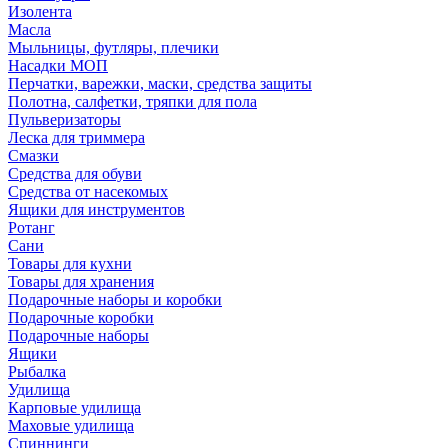
Изолента
Масла
Мыльницы, футляры, плечики
Насадки МОП
Перчатки, варежки, маски, средства защиты
Полотна, салфетки, тряпки для пола
Пульверизаторы
Леска для триммера
Смазки
Средства для обуви
Средства от насекомых
Ящики для инструментов
Ротанг
Сани
Товары для кухни
Товары для хранения
Подарочные наборы и коробки
Подарочные коробки
Подарочные наборы
Ящики
Рыбалка
Удилища
Карповые удилища
Маховые удилища
Спиннинги