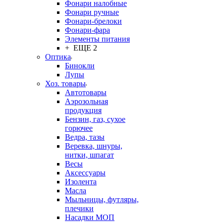
Фонари налобные
Фонари ручные
Фонари-брелоки
Фонари-фара
Элементы питания
+ ЕЩЕ 2
Оптика
Бинокли
Лупы
Хоз. товары
Автотовары
Аэрозольная
продукция
Бензин, газ, сухое
горючее
Ведра, тазы
Веревка, шнуры,
нитки, шпагат
Весы
Аксессуары
Изолента
Масла
Мыльницы, футляры,
плечики
Насадки МОП