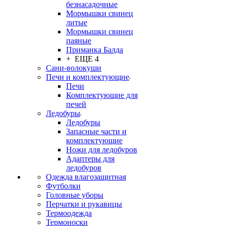
безнасадочные
Мормышки свинец
литые
Мормышки свинец
паяные
Приманка Балда
+ ЕЩЕ 4
Сани-волокуши
Печи и комплектующие
Печи
Комплектующие для
печей
Ледобуры
Ледобуры
Запасные части и
комплектующие
Ножи для ледобуров
Адаптеры для
ледобуров
Одежда влагозащитная
Футболки
Головные уборы
Перчатки и рукавицы
Термоодежда
Термоноски