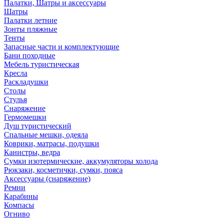
Палатки, Шатры и аксессуары
Шатры
Палатки летние
Зонты пляжные
Тенты
Запасные части и комплектующие
Бани походные
Мебель туристическая
Кресла
Раскладушки
Столы
Стулья
Снаряжение
Гермомешки
Душ туристический
Спальные мешки, одеяла
Коврики, матрасы, подушки
Канистры, ведра
Сумки изотермические, аккумуляторы холода
Рюкзаки, косметички, сумки, пояса
Аксессуары (снаряжение)
Ремни
Карабины
Компасы
Огниво