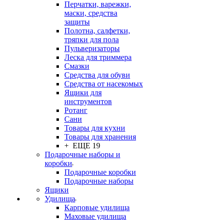
Перчатки, варежки,
маски, средства
защиты
Полотна, салфетки,
тряпки для пола
Пульверизаторы
Леска для триммера
Смазки
Средства для обуви
Средства от насекомых
Ящики для
инструментов
Ротанг
Сани
Товары для кухни
Товары для хранения
+ ЕЩЕ 19
Подарочные наборы и
коробки
Подарочные коробки
Подарочные наборы
Ящики
Удилища
Карповые удилища
Маховые удилища