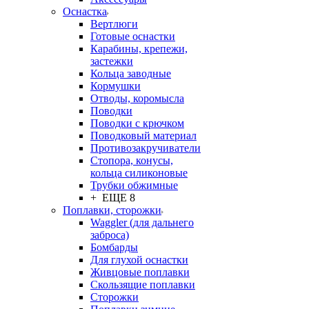
Оснастка
Вертлюги
Готовые оснастки
Карабины, крепежи,
застежки
Кольца заводные
Кормушки
Отводы, коромысла
Поводки
Поводки с крючком
Поводковый материал
Противозакручиватели
Стопора, конусы,
кольца силиконовые
Трубки обжимные
+ ЕЩЕ 8
Поплавки, сторожки
Waggler (для дальнего
заброса)
Бомбарды
Для глухой оснастки
Живцовые поплавки
Скользящие поплавки
Сторожки