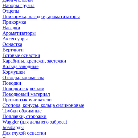
Наборы грузил
Отцепы
Прикормка, насадки, ароматизаторы
Прикормка
Насадки
Ароматизаторы
Аксессуары
Оснастка
Вертлюги
Готовые оснастки
Карабины, крепежи, застежки
Кольца заводные
Кормушки
Отводы, коромысла
Поводки
Поводки с крючком
Поводковый материал
Противозакручиватели
Стопора, конусы, кольца силиконовые
Трубки обжимные
Поплавки, сторожки
Waggler (для дальнего заброса)
Бомбарды
Для глухой оснастки