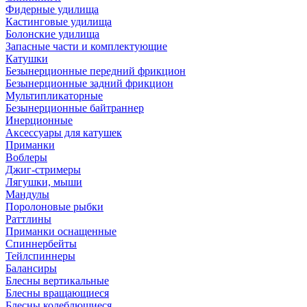
Фидерные удилища
Кастинговые удилища
Болонские удилища
Запасные части и комплектующие
Катушки
Безынерционные передний фрикцион
Безынерционные задний фрикцион
Мультипликаторные
Безынерционные байтраннер
Инерционные
Аксессуары для катушек
Приманки
Воблеры
Джиг-стримеры
Лягушки, мыши
Мандулы
Поролоновые рыбки
Раттлины
Приманки оснащенные
Спиннербейты
Тейлспиннеры
Балансиры
Блесны вертикальные
Блесны вращающиеся
Блесны колеблющиеся