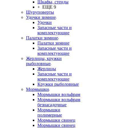
Шкафы, стенды
+ ЕЩЕ 9
Шуруповерты
Удочки зимние
Удочки
Запасные части и
комплектующие
Палатки зимние
Палатки зимние
Запасные части и
комплектующие
Жерлицы, кружки
рыболовные
Жерлицы
Запасные части и
комплектующие
Кружки рыболовные
Мормышки
Мормышки вольфрам
Мормышки вольфрам
безнасадочные
Мормышки
полимерные
Мормышки свинец
Мормышки свинец