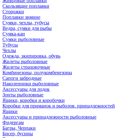
Живцовые поплавки
Скользящие поплавки
Сторожки
Поплавки зимние
Сумки, чехлы, тубусы
Ведра, сумки для рыбы
Сумка-кан
Сумки рыболовные
Тубусы
Чехлы
Одежда, экипировка, обувь
Жилеты рыболовные
Жилеты страховочные
Комбинезоны, полукомбенезоны
Сапоги забродные
Наколенники рыболовные
Аксессуары для лодок
Зонты рыболовные
Ящики, коробки и коробочки
Коробки для приманок и рыболов. принадлежностей
Ящики
Аксессуары и принадлежности рыболовные
Фидергам
Багры, Черпаки
Бисер, бусины