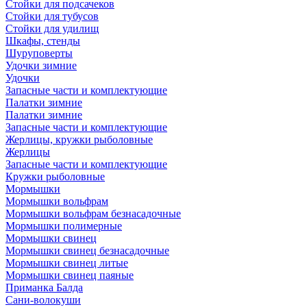
Стойки для подсачеков
Стойки для тубусов
Стойки для удилищ
Шкафы, стенды
Шуруповерты
Удочки зимние
Удочки
Запасные части и комплектующие
Палатки зимние
Палатки зимние
Запасные части и комплектующие
Жерлицы, кружки рыболовные
Жерлицы
Запасные части и комплектующие
Кружки рыболовные
Мормышки
Мормышки вольфрам
Мормышки вольфрам безнасадочные
Мормышки полимерные
Мормышки свинец
Мормышки свинец безнасадочные
Мормышки свинец литые
Мормышки свинец паяные
Приманка Балда
Сани-волокуши