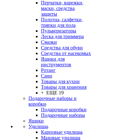
Перчатки, варежки,
маски, средства
защиты
Полотна, салфетки,
тряпки для пола
Пульверизаторы
Леска для триммера
Смазки
Средства для обуви
Средства от насекомых
Ящики для
инструментов
Ротанг
Сани
Товары для кухни
Товары для хранения
+ ЕЩЕ 19
Подарочные наборы и
коробки
Подарочные коробки
Подарочные наборы
Ящики
Удилища
Карповые удилища
Маховые удилища