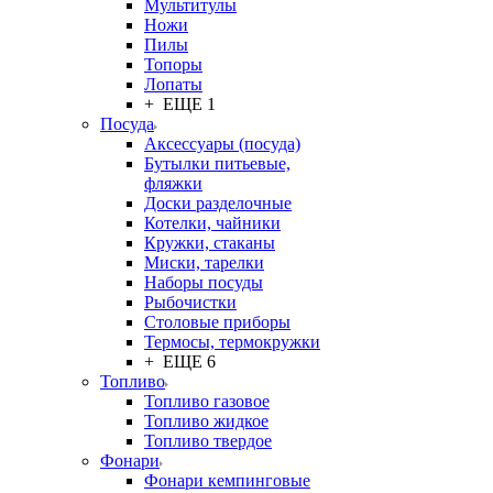
Мультитулы
Ножи
Пилы
Топоры
Лопаты
+ ЕЩЕ 1
Посуда
Аксессуары (посуда)
Бутылки питьевые,
фляжки
Доски разделочные
Котелки, чайники
Кружки, стаканы
Миски, тарелки
Наборы посуды
Рыбочистки
Столовые приборы
Термосы, термокружки
+ ЕЩЕ 6
Топливо
Топливо газовое
Топливо жидкое
Топливо твердое
Фонари
Фонари кемпинговые