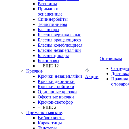
Раттлины
Приманки
оснащенные
Спиннербейты
Тейлспиннеры
Балансиры
Блесны вертикальные
Блесны вращающиеся
Блесны колеблющиеся
Блесны незацепляйки
Блесны-цикады
Оптовикам
Бокоплавы
+ ЕЩЕ 12
Сотрудн
Крючки
Доставк
Крючки незацепляйки
Акции
Правила
Крючки-двойники
с товаро
Крючки-тройники
Одинарные крючки
Офсетные крючки
Крючок-светофор
+ ЕЩЕ 2
Приманки мягкие
Виброхвосты
Каракатицы
Твистеры