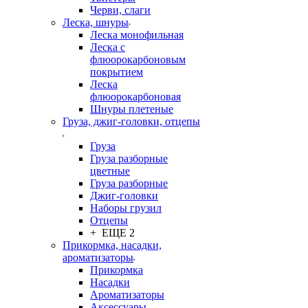
Черви, слаги
Леска, шнуры
Леска монофильная
Леска с
флюорокарбоновым
покрытием
Леска
флюорокарбоновая
Шнуры плетеные
Груза, джиг-головки, отцепы
Груза
Груза разборные
цветные
Груза разборные
Джиг-головки
Наборы грузил
Отцепы
+ ЕЩЕ 2
Прикормка, насадки,
ароматизаторы
Прикормка
Насадки
Ароматизаторы
Аксессуары