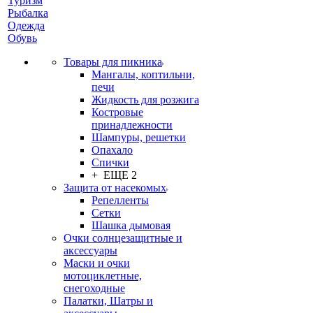
Туризм
Рыбалка
Одежда
Обувь
Товары для пикника
Мангалы, коптильни,
печи
Жидкость для розжига
Костровые
принадлежности
Шампуры, решетки
Опахало
Спички
+ ЕЩЕ 2
Защита от насекомых
Репелленты
Сетки
Шашка дымовая
Очки солнцезащитные и
аксессуары
Маски и очки
мотоциклетные,
снегоходные
Палатки, Шатры и