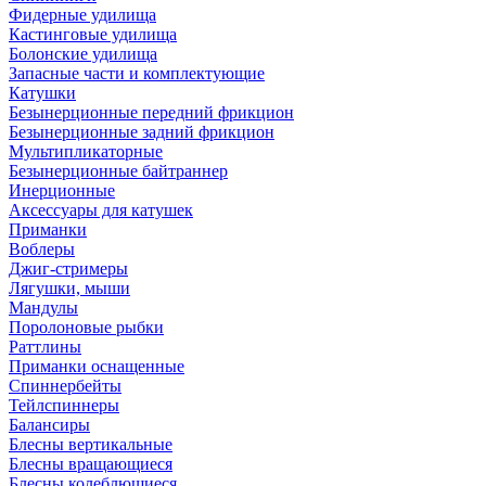
Фидерные удилища
Кастинговые удилища
Болонские удилища
Запасные части и комплектующие
Катушки
Безынерционные передний фрикцион
Безынерционные задний фрикцион
Мультипликаторные
Безынерционные байтраннер
Инерционные
Аксессуары для катушек
Приманки
Воблеры
Джиг-стримеры
Лягушки, мыши
Мандулы
Поролоновые рыбки
Раттлины
Приманки оснащенные
Спиннербейты
Тейлспиннеры
Балансиры
Блесны вертикальные
Блесны вращающиеся
Блесны колеблющиеся