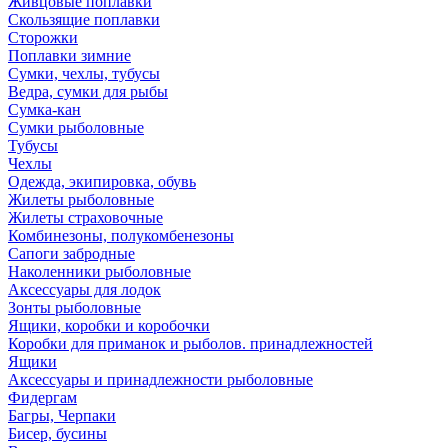
Живцовые поплавки
Скользящие поплавки
Сторожки
Поплавки зимние
Сумки, чехлы, тубусы
Ведра, сумки для рыбы
Сумка-кан
Сумки рыболовные
Тубусы
Чехлы
Одежда, экипировка, обувь
Жилеты рыболовные
Жилеты страховочные
Комбинезоны, полукомбенезоны
Сапоги забродные
Наколенники рыболовные
Аксессуары для лодок
Зонты рыболовные
Ящики, коробки и коробочки
Коробки для приманок и рыболов. принадлежностей
Ящики
Аксессуары и принадлежности рыболовные
Фидергам
Багры, Черпаки
Бисер, бусины