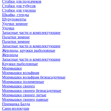
Стойки для подсачеков
Стойки для тубусов
Стойки для удилищ
Шкафы, стенды
Шуруповерты
Удочки зимние
Удочки
Запасные части и комплектующие
Палатки зимние
Палатки зимние
Запасные части и комплектующие
Жерлицы, кружки рыболовные
Жерлицы
Запасные части и комплектующие
Кружки рыболовные
Мормышки
Мормышки вольфрам
Мормышки вольфрам безнасадочные
Мормышки полимерные
Мормышки свинец
Мормышки свинец безнасадочные
Мормышки свинец литые
Мормышки свинец паяные
Приманка Балда
Сани-волокуши