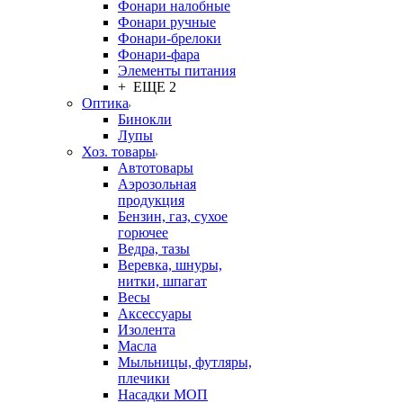
Фонари налобные
Фонари ручные
Фонари-брелоки
Фонари-фара
Элементы питания
+ ЕЩЕ 2
Оптика
Бинокли
Лупы
Хоз. товары
Автотовары
Аэрозольная
продукция
Бензин, газ, сухое
горючее
Ведра, тазы
Веревка, шнуры,
нитки, шпагат
Весы
Аксессуары
Изолента
Масла
Мыльницы, футляры,
плечики
Насадки МОП