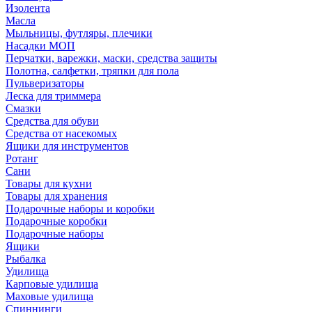
Изолента
Масла
Мыльницы, футляры, плечики
Насадки МОП
Перчатки, варежки, маски, средства защиты
Полотна, салфетки, тряпки для пола
Пульверизаторы
Леска для триммера
Смазки
Средства для обуви
Средства от насекомых
Ящики для инструментов
Ротанг
Сани
Товары для кухни
Товары для хранения
Подарочные наборы и коробки
Подарочные коробки
Подарочные наборы
Ящики
Рыбалка
Удилища
Карповые удилища
Маховые удилища
Спиннинги