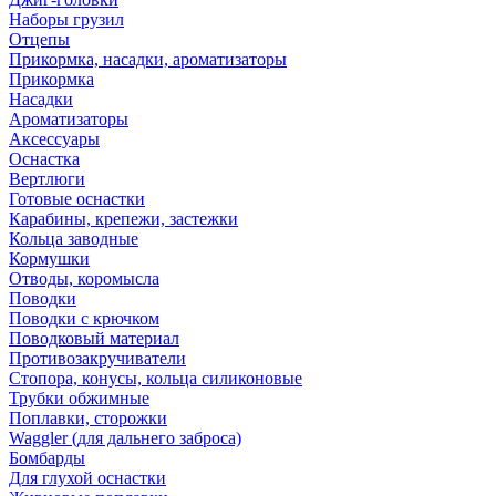
Наборы грузил
Отцепы
Прикормка, насадки, ароматизаторы
Прикормка
Насадки
Ароматизаторы
Аксессуары
Оснастка
Вертлюги
Готовые оснастки
Карабины, крепежи, застежки
Кольца заводные
Кормушки
Отводы, коромысла
Поводки
Поводки с крючком
Поводковый материал
Противозакручиватели
Стопора, конусы, кольца силиконовые
Трубки обжимные
Поплавки, сторожки
Waggler (для дальнего заброса)
Бомбарды
Для глухой оснастки