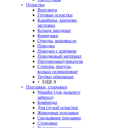
Оснастка
Вертлюги
Готовые оснастки
Карабины, крепежи,
застежки
Кольца заводные
Кормушки
Отводы, коромысла
Поводки
Поводки с крючком
Поводковый материал
Противозакручиватели
Стопора, конусы,
кольца силиконовые
Трубки обжимные
+ ЕЩЕ 8
Поплавки, сторожки
Waggler (для дальнего
заброса)
Бомбарды
Для глухой оснастки
Живцовые поплавки
Скользящие поплавки
Сторожки