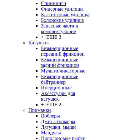
Спиннинги
Фидерные удилища
Кастинговые удилища
Болонские удилища
Запасные части и
комплектующие
+ ЕЩЕ 3
Катушки
Безынерционные
передний фрикцион
Безынерционные
задний фрикцион
Мультипликаторные
Безынерционные
байтраннер
Инерционные
Аксессуары для
катушек
+ ЕЩЕ 2
Приманки
Воблеры
Джиг-стримеры
Лягушки, мыши
Мандулы
Поролоновые рыбки