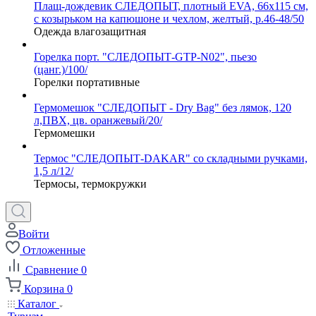
Плащ-дождевик СЛЕДОПЫТ, плотный EVA, 66х115 см,
с козырьком на капюшоне и чехлом, желтый, р.46-48/50
Одежда влагозащитная
Горелка порт. "СЛЕДОПЫТ-GTP-N02", пьезо
(цанг.)/100/
Горелки портативные
Гермомешок "СЛЕДОПЫТ - Dry Bag" без лямок, 120
л,ПВХ, цв. оранжевый/20/
Гермомешки
Термос "СЛЕДОПЫТ-DAKAR" со складными ручками,
1,5 л/12/
Термосы, термокружки
Войти
Отложенные
Сравнение
0
Корзина
0
Каталог