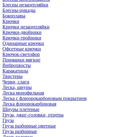
Блесны незацепляйки
Блесны-цикады
Бокоплавы
Крючки
Крючки незацепляйки
Крючки-двойники
Крючки-тройники
Одинарные крючки
Офсетные крючки
Крючок-светофор
Приманки мягкие
Виброхвосты
Каракатицы
Твистеры
Черви, слаги
Леска, шнуры
Леска монофильная
Леска с флюорокарбоновым покрытием
Леска флюорокарбоновая
Шнуры плетеные
Груза, джиг-головки, отцепы
Груза
Груза разборные цветные
Груза разборные
Джиг-головки