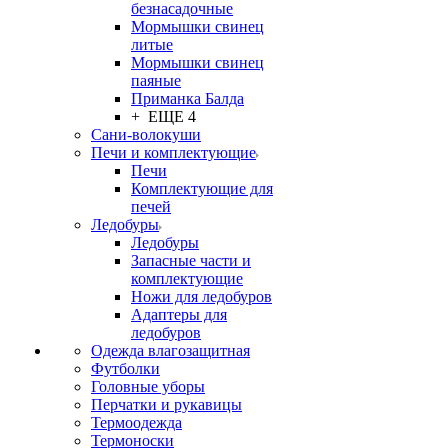
безнасадочные
Мормышки свинец
литые
Мормышки свинец
паяные
Приманка Балда
+ ЕЩЕ 4
Сани-волокуши
Печи и комплектующие
Печи
Комплектующие для
печей
Ледобуры
Ледобуры
Запасные части и
комплектующие
Ножи для ледобуров
Адаптеры для
ледобуров
Одежда влагозащитная
Футболки
Головные уборы
Перчатки и рукавицы
Термоодежда
Термоноски