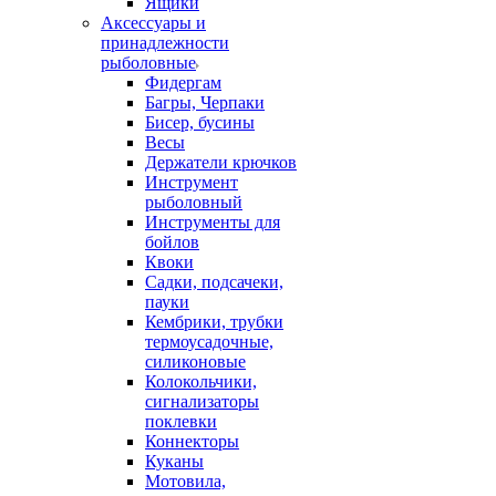
Ящики
Аксессуары и
принадлежности
рыболовные
Фидергам
Багры, Черпаки
Бисер, бусины
Весы
Держатели крючков
Инструмент
рыболовный
Инструменты для
бойлов
Квоки
Садки, подсачеки,
пауки
Кембрики, трубки
термоусадочные,
силиконовые
Колокольчики,
сигнализаторы
поклевки
Коннекторы
Куканы
Мотовила,