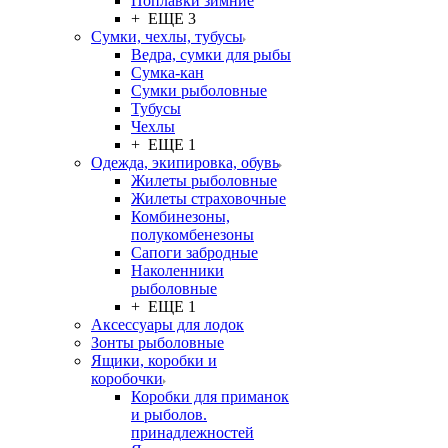
Поплавки зимние
+ ЕЩЕ 3
Сумки, чехлы, тубусы
Ведра, сумки для рыбы
Сумка-кан
Сумки рыболовные
Тубусы
Чехлы
+ ЕЩЕ 1
Одежда, экипировка, обувь
Жилеты рыболовные
Жилеты страховочные
Комбинезоны,
полукомбенезоны
Сапоги забродные
Наколенники
рыболовные
+ ЕЩЕ 1
Аксессуары для лодок
Зонты рыболовные
Ящики, коробки и
коробочки
Коробки для приманок
и рыболов.
принадлежностей