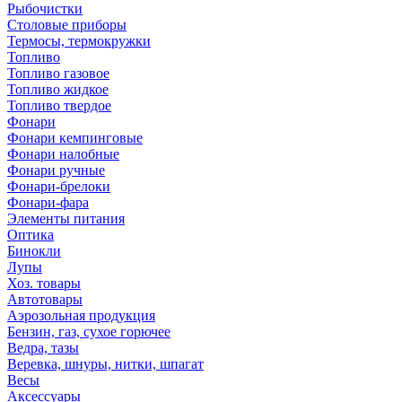
Рыбочистки
Столовые приборы
Термосы, термокружки
Топливо
Топливо газовое
Топливо жидкое
Топливо твердое
Фонари
Фонари кемпинговые
Фонари налобные
Фонари ручные
Фонари-брелоки
Фонари-фара
Элементы питания
Оптика
Бинокли
Лупы
Хоз. товары
Автотовары
Аэрозольная продукция
Бензин, газ, сухое горючее
Ведра, тазы
Веревка, шнуры, нитки, шпагат
Весы
Аксессуары