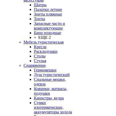
аксессуары
Шатры
Палатки летние
Зонты пляжные
Тенты
Запасные части и
комплектующие
Бани походные
+ ЕЩЕ 2
Мебель туристическая
Кресла
Раскладушки
Столы
Стулья
Снаряжение
Гермомешки
Душ туристический
Спальные мешки,
одеяла
Коврики, матрасы,
подушки
Канистры, ведра
Сумки
изотермические,
аккумуляторы холода