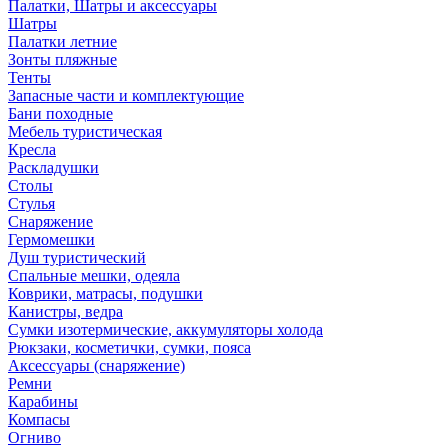
Палатки, Шатры и аксессуары
Шатры
Палатки летние
Зонты пляжные
Тенты
Запасные части и комплектующие
Бани походные
Мебель туристическая
Кресла
Раскладушки
Столы
Стулья
Снаряжение
Гермомешки
Душ туристический
Спальные мешки, одеяла
Коврики, матрасы, подушки
Канистры, ведра
Сумки изотермические, аккумуляторы холода
Рюкзаки, косметички, сумки, пояса
Аксессуары (снаряжение)
Ремни
Карабины
Компасы
Огниво