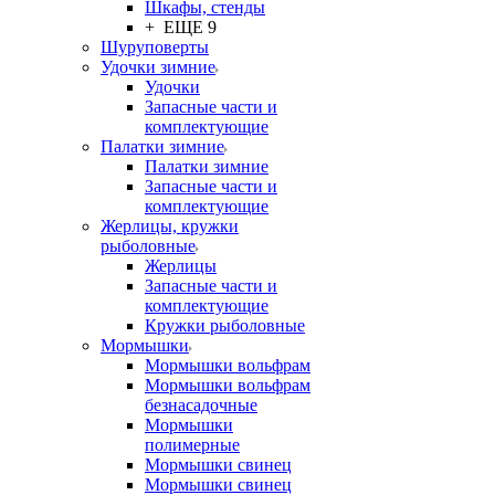
Шкафы, стенды
+ ЕЩЕ 9
Шуруповерты
Удочки зимние
Удочки
Запасные части и
комплектующие
Палатки зимние
Палатки зимние
Запасные части и
комплектующие
Жерлицы, кружки
рыболовные
Жерлицы
Запасные части и
комплектующие
Кружки рыболовные
Мормышки
Мормышки вольфрам
Мормышки вольфрам
безнасадочные
Мормышки
полимерные
Мормышки свинец
Мормышки свинец