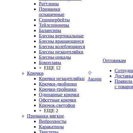
Раттлины
Приманки
оснащенные
Спиннербейты
Тейлспиннеры
Балансиры
Блесны вертикальные
Блесны вращающиеся
Блесны колеблющиеся
Блесны незацепляйки
Блесны-цикады
Оптовикам
Бокоплавы
+ ЕЩЕ 12
Сотрудн
Крючки
Доставк
Крючки незацепляйки
Акции
Правила
Крючки-двойники
с товаро
Крючки-тройники
Одинарные крючки
Офсетные крючки
Крючок-светофор
+ ЕЩЕ 2
Приманки мягкие
Виброхвосты
Каракатицы
Твистеры