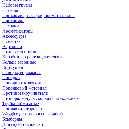
Наборы грузил
Отцепы
Прикормка, насадки, ароматизаторы
Прикормка
Насадки
Ароматизаторы
Аксессуары
Оснастка
Вертлюги
Готовые оснастки
Карабины, крепежи, застежки
Кольца заводные
Кормушки
Отводы, коромысла
Поводки
Поводки с крючком
Поводковый материал
Противозакручиватели
Стопора, конусы, кольца силиконовые
Трубки обжимные
Поплавки, сторожки
Waggler (для дальнего заброса)
Бомбарды
Для глухой оснастки