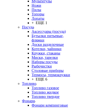
Мультитулы
Ножи
Пилы
Топоры
Лопаты
+ ЕЩЕ 1
Посуда
Аксессуары (посуда)
Бутылки питьевые,
фляжки
Доски разделочные
Котелки, чайники
Кружки, стаканы
Миски, тарелки
Наборы посуды
Рыбочистки
Столовые приборы
Термосы, термокружки
+ ЕЩЕ 6
Топливо
Топливо газовое
Топливо жидкое
Топливо твердое
Фонари
Фонари кемпинговые