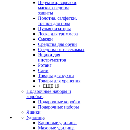
Перчатки, варежки,
маски, средства
защиты
Полотна, салфетки,
тряпки для пола
Пульверизаторы
Леска для триммера
Смазки
Средства для обуви
Средства от насекомых
Ящики для
инструментов
Ротанг
Сани
Товары для кухни
Товары для хранения
+ ЕЩЕ 19
Подарочные наборы и
коробки
Подарочные коробки
Подарочные наборы
Ящики
Удилища
Карповые удилища
Маховые удилища