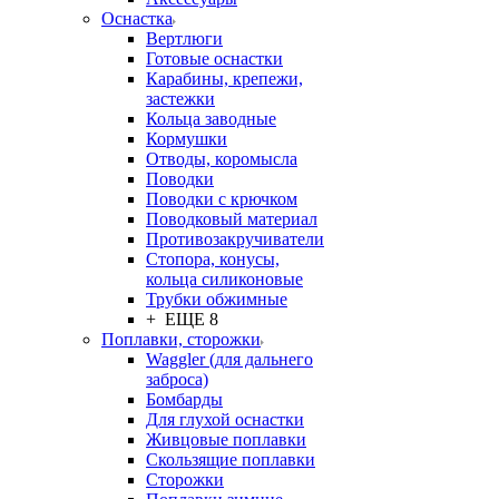
Оснастка
Вертлюги
Готовые оснастки
Карабины, крепежи,
застежки
Кольца заводные
Кормушки
Отводы, коромысла
Поводки
Поводки с крючком
Поводковый материал
Противозакручиватели
Стопора, конусы,
кольца силиконовые
Трубки обжимные
+ ЕЩЕ 8
Поплавки, сторожки
Waggler (для дальнего
заброса)
Бомбарды
Для глухой оснастки
Живцовые поплавки
Скользящие поплавки
Сторожки