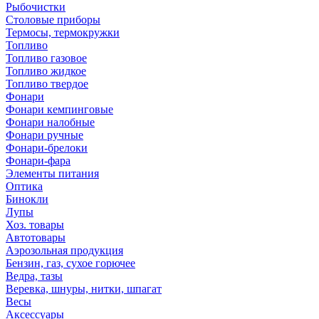
Рыбочистки
Столовые приборы
Термосы, термокружки
Топливо
Топливо газовое
Топливо жидкое
Топливо твердое
Фонари
Фонари кемпинговые
Фонари налобные
Фонари ручные
Фонари-брелоки
Фонари-фара
Элементы питания
Оптика
Бинокли
Лупы
Хоз. товары
Автотовары
Аэрозольная продукция
Бензин, газ, сухое горючее
Ведра, тазы
Веревка, шнуры, нитки, шпагат
Весы
Аксессуары