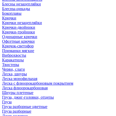
Блесны незацепляйки
Блесны-цикады
Бокоплавы
Крючки
Крючки незацепляйки
Крючки-двойники
Крючки-тройники
Одинарные крючки
Офсетные крючки
Крючок-светофор
Приманки мягкие
Виброхвосты
Каракатицы
Твистеры
Черви, слаги
Леска, шнуры
Леска монофильная
Леска с флюорокарбоновым покрытием
Леска флюорокарбоновая
Шнуры плетеные
Груза, джиг-головки, отцепы
Груза
Груза разборные цветные
Груза разборные
Джиг-головки