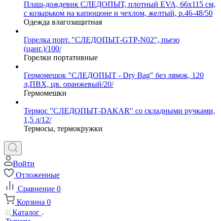
Плащ-дождевик СЛЕДОПЫТ, плотный EVA, 66х115 см,
с козырьком на капюшоне и чехлом, желтый, р.46-48/50
Одежда влагозащитная
Горелка порт. "СЛЕДОПЫТ-GTP-N02", пьезо
(цанг.)/100/
Горелки портативные
Гермомешок "СЛЕДОПЫТ - Dry Bag" без лямок, 120
л,ПВХ, цв. оранжевый/20/
Гермомешки
Термос "СЛЕДОПЫТ-DAKAR" со складными ручками,
1,5 л/12/
Термосы, термокружки
Войти
Отложенные
Сравнение
0
Корзина
0
Каталог