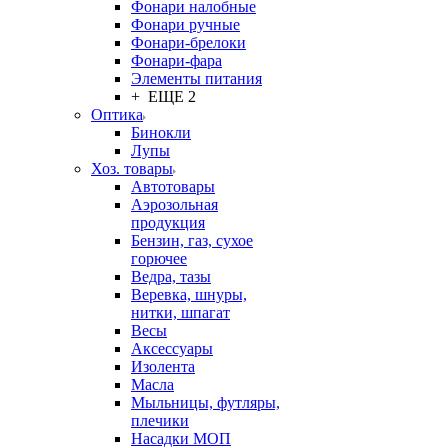
Фонари налобные
Фонари ручные
Фонари-брелоки
Фонари-фара
Элементы питания
+ ЕЩЕ 2
Оптика
Бинокли
Лупы
Хоз. товары
Автотовары
Аэрозольная
продукция
Бензин, газ, сухое
горючее
Ведра, тазы
Веревка, шнуры,
нитки, шпагат
Весы
Аксессуары
Изолента
Масла
Мыльницы, футляры,
плечики
Насадки МОП