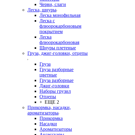
Черви, слаги
Леска, шнуры
Леска монофильная
Леска с
флюорокарбоновым
покрытием
Леска
флюорокарбоновая
Шнуры плетеные
Груза, джиг-головки, отцепы
Груза
Груза разборные
цветные
Груза разборные
Джиг-головки
Наборы грузил
Отцепы
+ ЕЩЕ 2
Прикормка, насадки,
ароматизаторы
Прикормка
Насадки
Ароматизаторы
Аксессуары