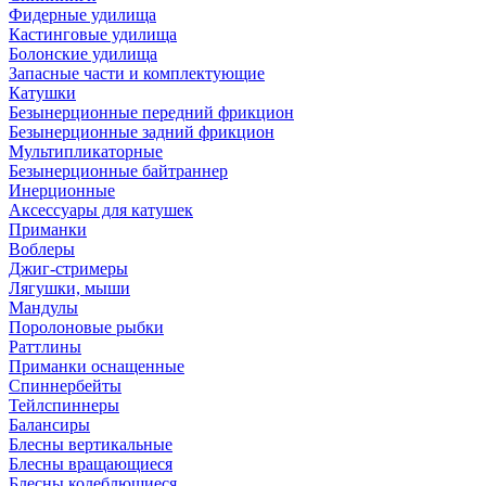
Фидерные удилища
Кастинговые удилища
Болонские удилища
Запасные части и комплектующие
Катушки
Безынерционные передний фрикцион
Безынерционные задний фрикцион
Мультипликаторные
Безынерционные байтраннер
Инерционные
Аксессуары для катушек
Приманки
Воблеры
Джиг-стримеры
Лягушки, мыши
Мандулы
Поролоновые рыбки
Раттлины
Приманки оснащенные
Спиннербейты
Тейлспиннеры
Балансиры
Блесны вертикальные
Блесны вращающиеся
Блесны колеблющиеся