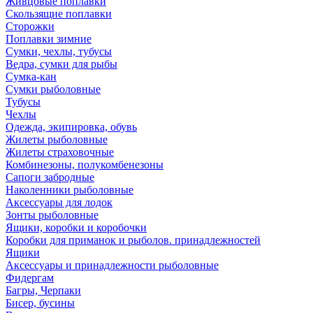
Живцовые поплавки
Скользящие поплавки
Сторожки
Поплавки зимние
Сумки, чехлы, тубусы
Ведра, сумки для рыбы
Сумка-кан
Сумки рыболовные
Тубусы
Чехлы
Одежда, экипировка, обувь
Жилеты рыболовные
Жилеты страховочные
Комбинезоны, полукомбенезоны
Сапоги забродные
Наколенники рыболовные
Аксессуары для лодок
Зонты рыболовные
Ящики, коробки и коробочки
Коробки для приманок и рыболов. принадлежностей
Ящики
Аксессуары и принадлежности рыболовные
Фидергам
Багры, Черпаки
Бисер, бусины