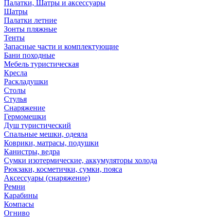
Палатки, Шатры и аксессуары
Шатры
Палатки летние
Зонты пляжные
Тенты
Запасные части и комплектующие
Бани походные
Мебель туристическая
Кресла
Раскладушки
Столы
Стулья
Снаряжение
Гермомешки
Душ туристический
Спальные мешки, одеяла
Коврики, матрасы, подушки
Канистры, ведра
Сумки изотермические, аккумуляторы холода
Рюкзаки, косметички, сумки, пояса
Аксессуары (снаряжение)
Ремни
Карабины
Компасы
Огниво