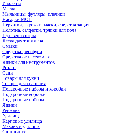
Изолента
Масла
Мыльницы, футляры, плечики
Насадки МОП
Перчатки, варежки, маски, средства защиты
Полотна, салфетки, тряпки для пола
Пульверизаторы
Леска для триммера
Смазки
Средства для обуви
Средства от насекомых
Ящики для инструментов
Ротанг
Сани
Товары для кухни
Товары для хранения
Подарочные наборы и коробки
Подарочные коробки
Подарочные наборы
Ящики
Рыбалка
Удилища
Карповые удилища
Маховые удилища
Спиннинги