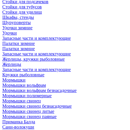
Стойки для подсачеков
Стойки для тубусов
Стойки для удилищ
Шкафы, стенды
Шуруповерты
Удочки зимние
Удочки
Запасные части и комплектующие
Палатки зимние
Палатки зимние
Запасные части и комплектующие
Жерлицы, кружки рыболовные
Жерлицы
Запасные части и комплектующие
Кружки рыболовные
Мормышки
Мормышки вольфрам
Мормышки вольфрам безнасадочные
Мормышки полимерные
Мормышки свинец
Мормышки свинец безнасадочные
Мормышки свинец литые
Мормышки свинец паяные
Приманка Балда
Сани-волокуши