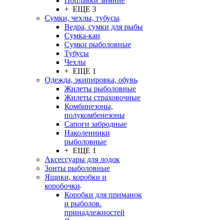
Поплавки зимние
+ ЕЩЕ 3
Сумки, чехлы, тубусы
Ведра, сумки для рыбы
Сумка-кан
Сумки рыболовные
Тубусы
Чехлы
+ ЕЩЕ 1
Одежда, экипировка, обувь
Жилеты рыболовные
Жилеты страховочные
Комбинезоны,
полукомбенезоны
Сапоги забродные
Наколенники
рыболовные
+ ЕЩЕ 1
Аксессуары для лодок
Зонты рыболовные
Ящики, коробки и
коробочки
Коробки для приманок
и рыболов.
принадлежностей