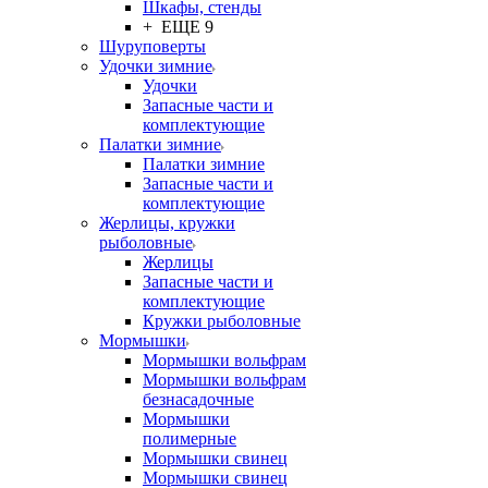
Шкафы, стенды
+ ЕЩЕ 9
Шуруповерты
Удочки зимние
Удочки
Запасные части и
комплектующие
Палатки зимние
Палатки зимние
Запасные части и
комплектующие
Жерлицы, кружки
рыболовные
Жерлицы
Запасные части и
комплектующие
Кружки рыболовные
Мормышки
Мормышки вольфрам
Мормышки вольфрам
безнасадочные
Мормышки
полимерные
Мормышки свинец
Мормышки свинец