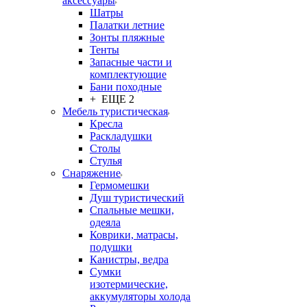
аксессуары
Шатры
Палатки летние
Зонты пляжные
Тенты
Запасные части и
комплектующие
Бани походные
+ ЕЩЕ 2
Мебель туристическая
Кресла
Раскладушки
Столы
Стулья
Снаряжение
Гермомешки
Душ туристический
Спальные мешки,
одеяла
Коврики, матрасы,
подушки
Канистры, ведра
Сумки
изотермические,
аккумуляторы холода