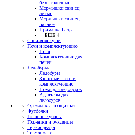
безнасадочные
Мормышки свинец
литые
Мормышки свинец
паяные
Приманка Балда
+ ЕЩЕ 4
Сани-волокуши
Печи и комплектующие
Печи
Комплектующие для
печей
Ледобуры
Ледобуры
Запасные части и
комплектующие
Ножи для ледобуров
Адаптеры для
ледобуров
Одежда влагозащитная
Футболки
Головные уборы
Перчатки и рукавицы
Термоодежда
Термоноски