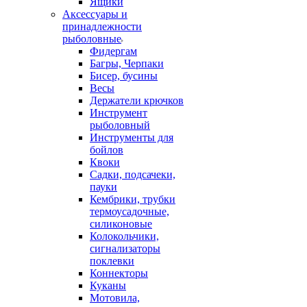
Ящики
Аксессуары и
принадлежности
рыболовные
Фидергам
Багры, Черпаки
Бисер, бусины
Весы
Держатели крючков
Инструмент
рыболовный
Инструменты для
бойлов
Квоки
Садки, подсачеки,
пауки
Кембрики, трубки
термоусадочные,
силиконовые
Колокольчики,
сигнализаторы
поклевки
Коннекторы
Куканы
Мотовила,