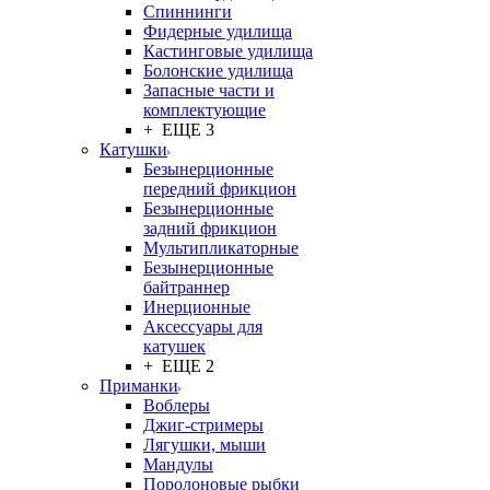
Спиннинги
Фидерные удилища
Кастинговые удилища
Болонские удилища
Запасные части и
комплектующие
+ ЕЩЕ 3
Катушки
Безынерционные
передний фрикцион
Безынерционные
задний фрикцион
Мультипликаторные
Безынерционные
байтраннер
Инерционные
Аксессуары для
катушек
+ ЕЩЕ 2
Приманки
Воблеры
Джиг-стримеры
Лягушки, мыши
Мандулы
Поролоновые рыбки