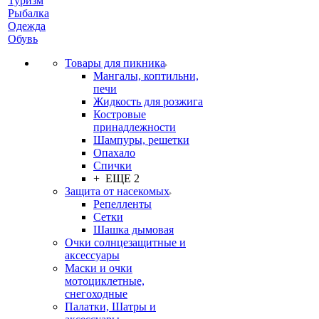
Туризм
Рыбалка
Одежда
Обувь
Товары для пикника
Мангалы, коптильни,
печи
Жидкость для розжига
Костровые
принадлежности
Шампуры, решетки
Опахало
Спички
+ ЕЩЕ 2
Защита от насекомых
Репелленты
Сетки
Шашка дымовая
Очки солнцезащитные и
аксессуары
Маски и очки
мотоциклетные,
снегоходные
Палатки, Шатры и