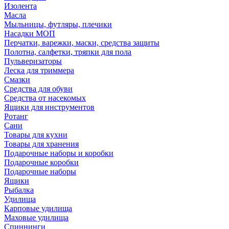
Изолента
Масла
Мыльницы, футляры, плечики
Насадки МОП
Перчатки, варежки, маски, средства защиты
Полотна, салфетки, тряпки для пола
Пульверизаторы
Леска для триммера
Смазки
Средства для обуви
Средства от насекомых
Ящики для инструментов
Ротанг
Сани
Товары для кухни
Товары для хранения
Подарочные наборы и коробки
Подарочные коробки
Подарочные наборы
Ящики
Рыбалка
Удилища
Карповые удилища
Маховые удилища
Спиннинги