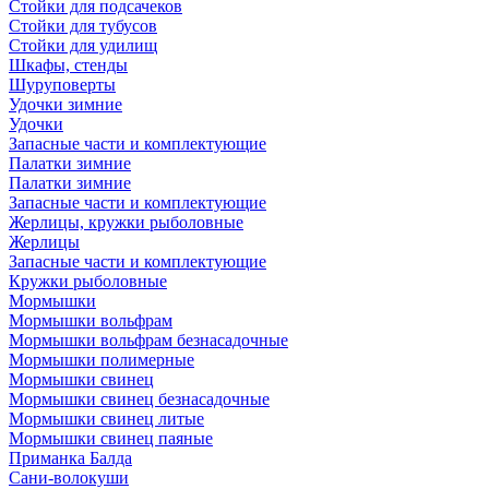
Стойки для подсачеков
Стойки для тубусов
Стойки для удилищ
Шкафы, стенды
Шуруповерты
Удочки зимние
Удочки
Запасные части и комплектующие
Палатки зимние
Палатки зимние
Запасные части и комплектующие
Жерлицы, кружки рыболовные
Жерлицы
Запасные части и комплектующие
Кружки рыболовные
Мормышки
Мормышки вольфрам
Мормышки вольфрам безнасадочные
Мормышки полимерные
Мормышки свинец
Мормышки свинец безнасадочные
Мормышки свинец литые
Мормышки свинец паяные
Приманка Балда
Сани-волокуши