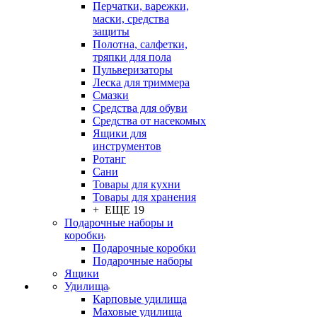
Перчатки, варежки,
маски, средства
защиты
Полотна, салфетки,
тряпки для пола
Пульверизаторы
Леска для триммера
Смазки
Средства для обуви
Средства от насекомых
Ящики для
инструментов
Ротанг
Сани
Товары для кухни
Товары для хранения
+ ЕЩЕ 19
Подарочные наборы и
коробки
Подарочные коробки
Подарочные наборы
Ящики
Удилища
Карповые удилища
Маховые удилища