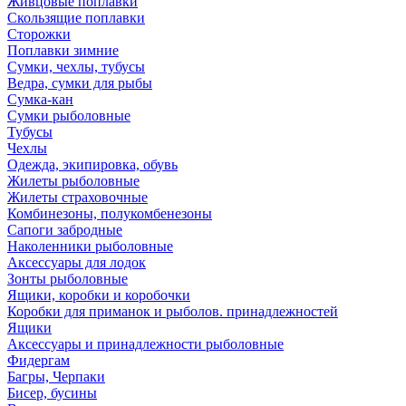
Живцовые поплавки
Скользящие поплавки
Сторожки
Поплавки зимние
Сумки, чехлы, тубусы
Ведра, сумки для рыбы
Сумка-кан
Сумки рыболовные
Тубусы
Чехлы
Одежда, экипировка, обувь
Жилеты рыболовные
Жилеты страховочные
Комбинезоны, полукомбенезоны
Сапоги забродные
Наколенники рыболовные
Аксессуары для лодок
Зонты рыболовные
Ящики, коробки и коробочки
Коробки для приманок и рыболов. принадлежностей
Ящики
Аксессуары и принадлежности рыболовные
Фидергам
Багры, Черпаки
Бисер, бусины