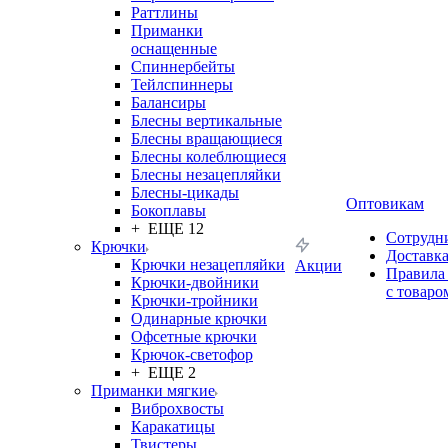
Раттлины
Приманки
оснащенные
Спиннербейты
Тейлспиннеры
Балансиры
Блесны вертикальные
Блесны вращающиеся
Блесны колеблющиеся
Блесны незацепляйки
Блесны-цикады
Оптовикам
Бокоплавы
+ ЕЩЕ 12
Сотрудн
Крючки
Доставк
Крючки незацепляйки
Акции
Правила
Крючки-двойники
с товаро
Крючки-тройники
Одинарные крючки
Офсетные крючки
Крючок-светофор
+ ЕЩЕ 2
Приманки мягкие
Виброхвосты
Каракатицы
Твистеры