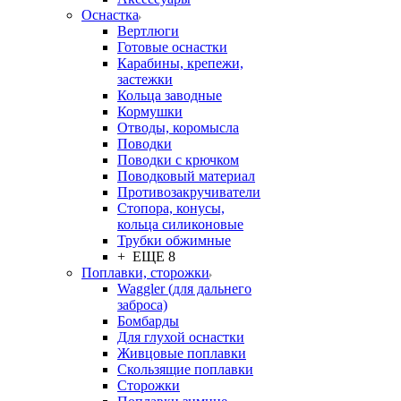
Оснастка
Вертлюги
Готовые оснастки
Карабины, крепежи,
застежки
Кольца заводные
Кормушки
Отводы, коромысла
Поводки
Поводки с крючком
Поводковый материал
Противозакручиватели
Стопора, конусы,
кольца силиконовые
Трубки обжимные
+ ЕЩЕ 8
Поплавки, сторожки
Waggler (для дальнего
заброса)
Бомбарды
Для глухой оснастки
Живцовые поплавки
Скользящие поплавки
Сторожки