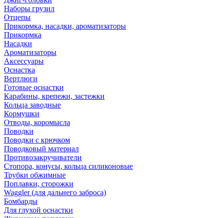
Наборы грузил
Отцепы
Прикормка, насадки, ароматизаторы
Прикормка
Насадки
Ароматизаторы
Аксессуары
Оснастка
Вертлюги
Готовые оснастки
Карабины, крепежи, застежки
Кольца заводные
Кормушки
Отводы, коромысла
Поводки
Поводки с крючком
Поводковый материал
Противозакручиватели
Стопора, конусы, кольца силиконовые
Трубки обжимные
Поплавки, сторожки
Waggler (для дальнего заброса)
Бомбарды
Для глухой оснастки