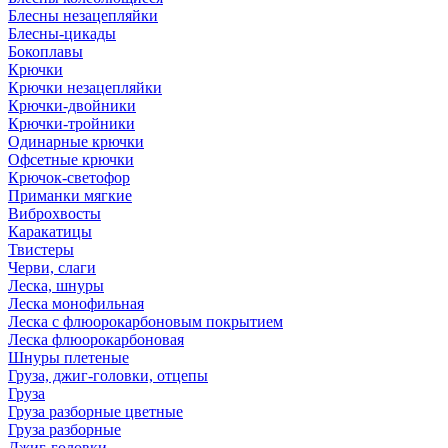
Блесны незацепляйки
Блесны-цикады
Бокоплавы
Крючки
Крючки незацепляйки
Крючки-двойники
Крючки-тройники
Одинарные крючки
Офсетные крючки
Крючок-светофор
Приманки мягкие
Виброхвосты
Каракатицы
Твистеры
Черви, слаги
Леска, шнуры
Леска монофильная
Леска с флюорокарбоновым покрытием
Леска флюорокарбоновая
Шнуры плетеные
Груза, джиг-головки, отцепы
Груза
Груза разборные цветные
Груза разборные
Джиг-головки