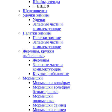
Шкафы, стенды
+ ЕЩЕ 9
Шуруповерты
Удочки зимние
Удочки
Запасные части и
комплектующие
Палатки зимние
Палатки зимние
Запасные части и
комплектующие
Жерлицы, кружки
рыболовные
Жерлицы
Запасные части и
комплектующие
Кружки рыболовные
Мормышки
Мормышки вольфрам
Мормышки вольфрам
безнасадочные
Мормышки
полимерные
Мормышки свинец
Мормышки свинец