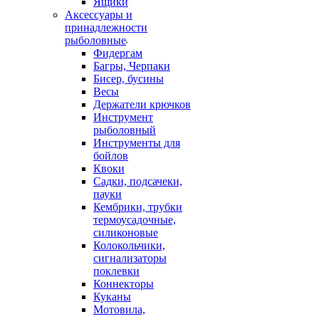
Ящики
Аксессуары и
принадлежности
рыболовные
Фидергам
Багры, Черпаки
Бисер, бусины
Весы
Держатели крючков
Инструмент
рыболовный
Инструменты для
бойлов
Квоки
Садки, подсачеки,
пауки
Кембрики, трубки
термоусадочные,
силиконовые
Колокольчики,
сигнализаторы
поклевки
Коннекторы
Куканы
Мотовила,