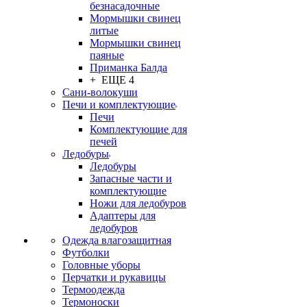
безнасадочные
Мормышки свинец
литые
Мормышки свинец
паяные
Приманка Балда
+ ЕЩЕ 4
Сани-волокуши
Печи и комплектующие
Печи
Комплектующие для
печей
Ледобуры
Ледобуры
Запасные части и
комплектующие
Ножи для ледобуров
Адаптеры для
ледобуров
Одежда влагозащитная
Футболки
Головные уборы
Перчатки и рукавицы
Термоодежда
Термоноски