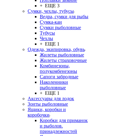
Поплавки зимние
+ ЕЩЕ 3
Сумки, чехлы, тубусы
Ведра, сумки для рыбы
Сумка-кан
Сумки рыболовные
Тубусы
Чехлы
+ ЕЩЕ 1
Одежда, экипировка, обувь
Жилеты рыболовные
Жилеты страховочные
Комбинезоны,
полукомбенезоны
Сапоги забродные
Наколенники
рыболовные
+ ЕЩЕ 1
Аксессуары для лодок
Зонты рыболовные
Ящики, коробки и
коробочки
Коробки для приманок
и рыболов.
принадлежностей