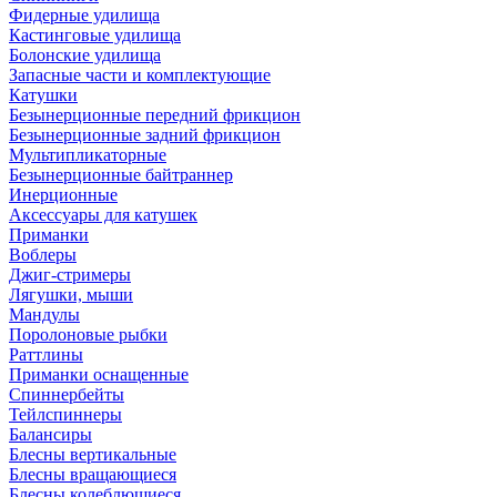
Фидерные удилища
Кастинговые удилища
Болонские удилища
Запасные части и комплектующие
Катушки
Безынерционные передний фрикцион
Безынерционные задний фрикцион
Мультипликаторные
Безынерционные байтраннер
Инерционные
Аксессуары для катушек
Приманки
Воблеры
Джиг-стримеры
Лягушки, мыши
Мандулы
Поролоновые рыбки
Раттлины
Приманки оснащенные
Спиннербейты
Тейлспиннеры
Балансиры
Блесны вертикальные
Блесны вращающиеся
Блесны колеблющиеся