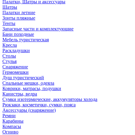
Палатки, Шатры и аксессуары
Шатры
Палатки летние
Зонты пляжные
Тенты
Запасные части и комплектующие
Бани походные
Мебель туристическая
Кресла
Раскладушки
Столы
Стулья
Снаряжение
Гермомешки
Душ туристический
Спальные мешки, одеяла
Коврики, матрасы, подушки
Канистры, ведра
Сумки изотермические, аккумуляторы холода
Рюкзаки, косметички, сумки, пояса
Аксессуары (снаряжение)
Ремни
Карабины
Компасы
Огниво