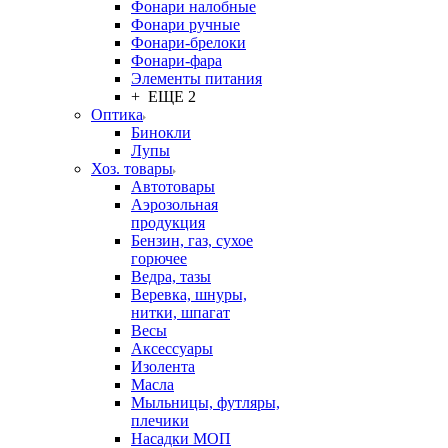
Фонари налобные
Фонари ручные
Фонари-брелоки
Фонари-фара
Элементы питания
+ ЕЩЕ 2
Оптика
Бинокли
Лупы
Хоз. товары
Автотовары
Аэрозольная
продукция
Бензин, газ, сухое
горючее
Ведра, тазы
Веревка, шнуры,
нитки, шпагат
Весы
Аксессуары
Изолента
Масла
Мыльницы, футляры,
плечики
Насадки МОП