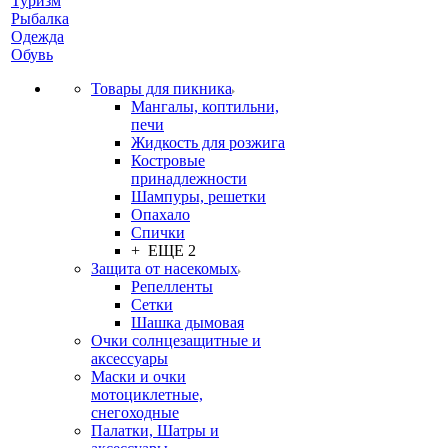
Туризм
Рыбалка
Одежда
Обувь
Товары для пикника
Мангалы, коптильни,
печи
Жидкость для розжига
Костровые
принадлежности
Шампуры, решетки
Опахало
Спички
+ ЕЩЕ 2
Защита от насекомых
Репелленты
Сетки
Шашка дымовая
Очки солнцезащитные и
аксессуары
Маски и очки
мотоциклетные,
снегоходные
Палатки, Шатры и