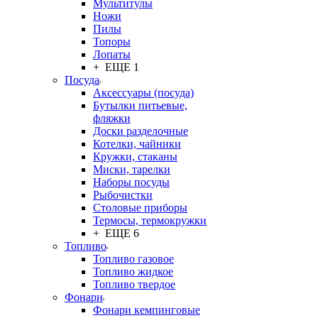
Мультитулы
Ножи
Пилы
Топоры
Лопаты
+ ЕЩЕ 1
Посуда
Аксессуары (посуда)
Бутылки питьевые,
фляжки
Доски разделочные
Котелки, чайники
Кружки, стаканы
Миски, тарелки
Наборы посуды
Рыбочистки
Столовые приборы
Термосы, термокружки
+ ЕЩЕ 6
Топливо
Топливо газовое
Топливо жидкое
Топливо твердое
Фонари
Фонари кемпинговые