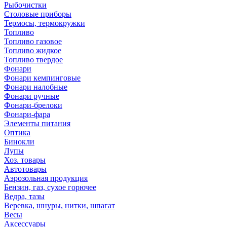
Рыбочистки
Столовые приборы
Термосы, термокружки
Топливо
Топливо газовое
Топливо жидкое
Топливо твердое
Фонари
Фонари кемпинговые
Фонари налобные
Фонари ручные
Фонари-брелоки
Фонари-фара
Элементы питания
Оптика
Бинокли
Лупы
Хоз. товары
Автотовары
Аэрозольная продукция
Бензин, газ, сухое горючее
Ведра, тазы
Веревка, шнуры, нитки, шпагат
Весы
Аксессуары