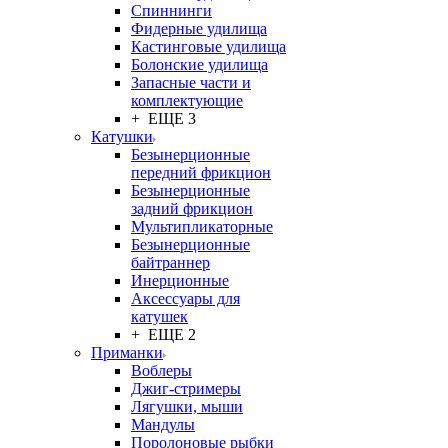
Спиннинги
Фидерные удилища
Кастинговые удилища
Болонские удилища
Запасные части и
комплектующие
+ ЕЩЕ 3
Катушки
Безынерционные
передний фрикцион
Безынерционные
задний фрикцион
Мультипликаторные
Безынерционные
байтраннер
Инерционные
Аксессуары для
катушек
+ ЕЩЕ 2
Приманки
Воблеры
Джиг-стримеры
Лягушки, мыши
Мандулы
Поролоновые рыбки