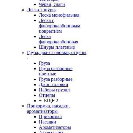
Черви, слаги
Леска, шнуры
Леска монофильная
Леска с
флюорокарбоновым
покрытием
Леска
флюорокарбоновая
Шнуры плетеные
Груза, джиг-головки, отцепы
Груза
Груза разборные
цветные
Груза разборные
Джиг-головки
Наборы грузил
Отцепы
+ ЕЩЕ 2
Прикормка, насадки,
ароматизаторы
Прикормка
Насадки
Ароматизаторы
Аксессуары