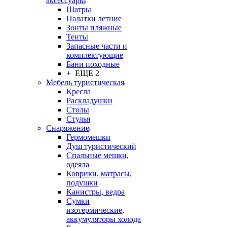
аксессуары
Шатры
Палатки летние
Зонты пляжные
Тенты
Запасные части и
комплектующие
Бани походные
+ ЕЩЕ 2
Мебель туристическая
Кресла
Раскладушки
Столы
Стулья
Снаряжение
Гермомешки
Душ туристический
Спальные мешки,
одеяла
Коврики, матрасы,
подушки
Канистры, ведра
Сумки
изотермические,
аккумуляторы холода