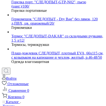
Горелка порт. "СЛЕДОПЫТ-GTP-N02", пьезо
(цанг.)/100/
Горелки портативные
Гермомешок "СЛЕДОПЫТ - Dry Bag" без лямок, 120
л,ПВХ, цв. оранжевый/20/
Гермомешки
Термос "СЛЕДОПЫТ-DAKAR" со складными ручками,
1,5 л/12/
Термосы, термокружки
Плащ-дождевик СЛЕДОПЫТ, плотный EVA, 66х115 см,
с козырьком на капюшоне и чехлом, желтый, р.46-48/50
Одежда влагозащитная
Войти
Отложенные
Сравнение
0
Корзина
0
Каталог