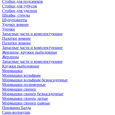
Стойки для подсачеков
Стойки для тубусов
Стойки для удилищ
Шкафы, стенды
Шуруповерты
Удочки зимние
Удочки
Запасные части и комплектующие
Палатки зимние
Палатки зимние
Запасные части и комплектующие
Жерлицы, кружки рыболовные
Жерлицы
Запасные части и комплектующие
Кружки рыболовные
Мормышки
Мормышки вольфрам
Мормышки вольфрам безнасадочные
Мормышки полимерные
Мормышки свинец
Мормышки свинец безнасадочные
Мормышки свинец литые
Мормышки свинец паяные
Приманка Балда
Сани-волокуши