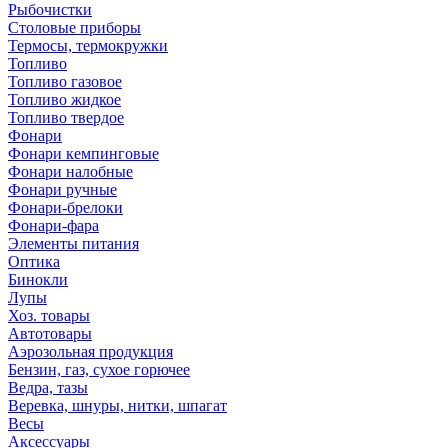
Рыбочистки
Столовые приборы
Термосы, термокружки
Топливо
Топливо газовое
Топливо жидкое
Топливо твердое
Фонари
Фонари кемпинговые
Фонари налобные
Фонари ручные
Фонари-брелоки
Фонари-фара
Элементы питания
Оптика
Бинокли
Лупы
Хоз. товары
Автотовары
Аэрозольная продукция
Бензин, газ, сухое горючее
Ведра, тазы
Веревка, шнуры, нитки, шпагат
Весы
Аксессуары