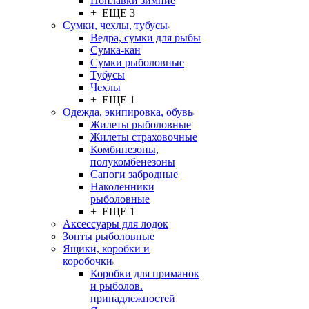
Поплавки зимние
+ ЕЩЕ 3
Сумки, чехлы, тубусы
Ведра, сумки для рыбы
Сумка-кан
Сумки рыболовные
Тубусы
Чехлы
+ ЕЩЕ 1
Одежда, экипировка, обувь
Жилеты рыболовные
Жилеты страховочные
Комбинезоны,
полукомбенезоны
Сапоги забродные
Наколенники
рыболовные
+ ЕЩЕ 1
Аксессуары для лодок
Зонты рыболовные
Ящики, коробки и
коробочки
Коробки для приманок
и рыболов.
принадлежностей