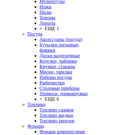
Мультитулы
Ножи
Пилы
Топоры
Лопаты
+ ЕЩЕ 1
Посуда
Аксессуары (посуда)
Бутылки питьевые,
фляжки
Доски разделочные
Котелки, чайники
Кружки, стаканы
Миски, тарелки
Наборы посуды
Рыбочистки
Столовые приборы
Термосы, термокружки
+ ЕЩЕ 6
Топливо
Топливо газовое
Топливо жидкое
Топливо твердое
Фонари
Фонари кемпинговые