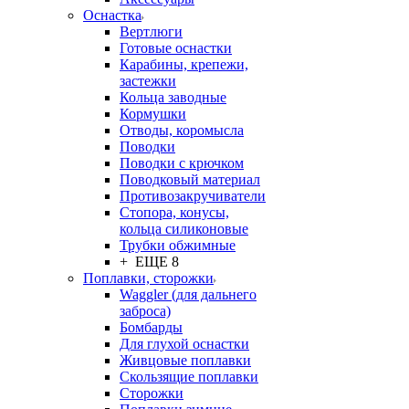
Оснастка
Вертлюги
Готовые оснастки
Карабины, крепежи,
застежки
Кольца заводные
Кормушки
Отводы, коромысла
Поводки
Поводки с крючком
Поводковый материал
Противозакручиватели
Стопора, конусы,
кольца силиконовые
Трубки обжимные
+ ЕЩЕ 8
Поплавки, сторожки
Waggler (для дальнего
заброса)
Бомбарды
Для глухой оснастки
Живцовые поплавки
Скользящие поплавки
Сторожки