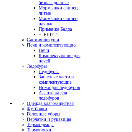
безнасадочные
Мормышки свинец
литые
Мормышки свинец
паяные
Приманка Балда
+ ЕЩЕ 4
Сани-волокуши
Печи и комплектующие
Печи
Комплектующие для
печей
Ледобуры
Ледобуры
Запасные части и
комплектующие
Ножи для ледобуров
Адаптеры для
ледобуров
Одежда влагозащитная
Футболки
Головные уборы
Перчатки и рукавицы
Термоодежда
Термоноски