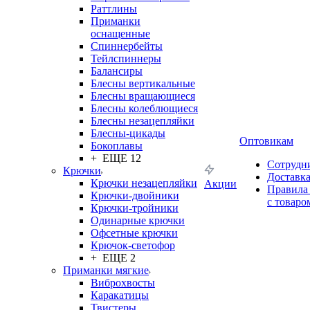
Раттлины
Приманки
оснащенные
Спиннербейты
Тейлспиннеры
Балансиры
Блесны вертикальные
Блесны вращающиеся
Блесны колеблющиеся
Блесны незацепляйки
Блесны-цикады
Оптовикам
Бокоплавы
+ ЕЩЕ 12
Сотрудн
Крючки
Доставк
Крючки незацепляйки
Акции
Правила
Крючки-двойники
с товаро
Крючки-тройники
Одинарные крючки
Офсетные крючки
Крючок-светофор
+ ЕЩЕ 2
Приманки мягкие
Виброхвосты
Каракатицы
Твистеры