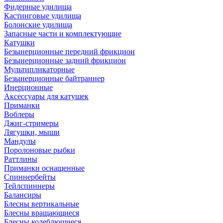
Фидерные удилища
Кастинговые удилища
Болонские удилища
Запасные части и комплектующие
Катушки
Безынерционные передний фрикцион
Безынерционные задний фрикцион
Мультипликаторные
Безынерционные байтраннер
Инерционные
Аксессуары для катушек
Приманки
Воблеры
Джиг-стримеры
Лягушки, мыши
Мандулы
Поролоновые рыбки
Раттлины
Приманки оснащенные
Спиннербейты
Тейлспиннеры
Балансиры
Блесны вертикальные
Блесны вращающиеся
Блесны колеблющиеся