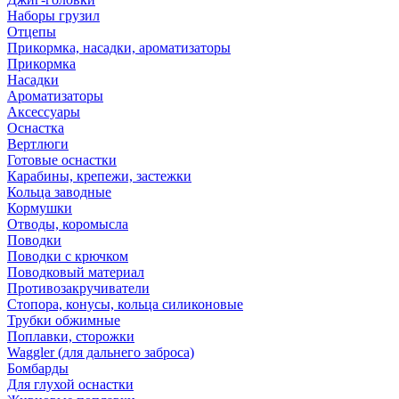
Наборы грузил
Отцепы
Прикормка, насадки, ароматизаторы
Прикормка
Насадки
Ароматизаторы
Аксессуары
Оснастка
Вертлюги
Готовые оснастки
Карабины, крепежи, застежки
Кольца заводные
Кормушки
Отводы, коромысла
Поводки
Поводки с крючком
Поводковый материал
Противозакручиватели
Стопора, конусы, кольца силиконовые
Трубки обжимные
Поплавки, сторожки
Waggler (для дальнего заброса)
Бомбарды
Для глухой оснастки