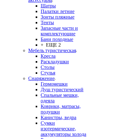
аксессуары
Шатры
Палатки летние
Зонты пляжные
Тенты
Запасные части и
комплектующие
Бани походные
+ ЕЩЕ 2
Мебель туристическая
Кресла
Раскладушки
Столы
Стулья
Снаряжение
Гермомешки
Душ туристический
Спальные мешки,
одеяла
Коврики, матрасы,
подушки
Канистры, ведра
Сумки
изотермические,
аккумуляторы холода