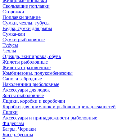
Живцовые поплавки
Скользящие поплавки
Сторожки
Поплавки зимние
Сумки, чехлы, тубусы
Ведра, сумки для рыбы
Сумка-кан
Сумки рыболовные
Тубусы
Чехлы
Одежда, экипировка, обувь
Жилеты рыболовные
Жилеты страховочные
Комбинезоны, полукомбенезоны
Сапоги забродные
Наколенники рыболовные
Аксессуары для лодок
Зонты рыболовные
Ящики, коробки и коробочки
Коробки для приманок и рыболов. принадлежностей
Ящики
Аксессуары и принадлежности рыболовные
Фидергам
Багры, Черпаки
Бисер, бусины