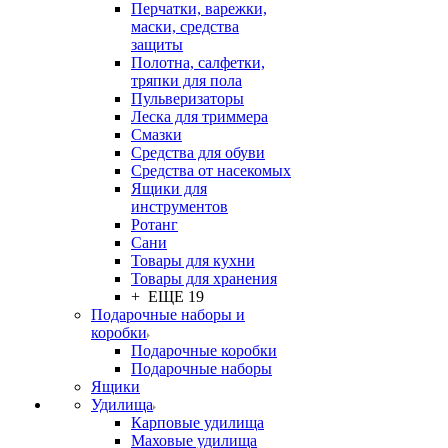
Перчатки, варежки,
маски, средства
защиты
Полотна, салфетки,
тряпки для пола
Пульверизаторы
Леска для триммера
Смазки
Средства для обуви
Средства от насекомых
Ящики для
инструментов
Ротанг
Сани
Товары для кухни
Товары для хранения
+ ЕЩЕ 19
Подарочные наборы и
коробки
Подарочные коробки
Подарочные наборы
Ящики
Удилища
Карповые удилища
Маховые удилища