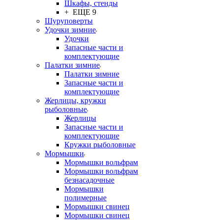
Шкафы, стенды
+ ЕЩЕ 9
Шуруповерты
Удочки зимние
Удочки
Запасные части и
комплектующие
Палатки зимние
Палатки зимние
Запасные части и
комплектующие
Жерлицы, кружки
рыболовные
Жерлицы
Запасные части и
комплектующие
Кружки рыболовные
Мормышки
Мормышки вольфрам
Мормышки вольфрам
безнасадочные
Мормышки
полимерные
Мормышки свинец
Мормышки свинец