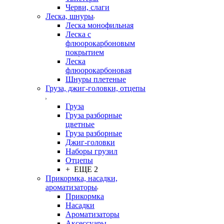
Черви, слаги
Леска, шнуры
Леска монофильная
Леска с
флюорокарбоновым
покрытием
Леска
флюорокарбоновая
Шнуры плетеные
Груза, джиг-головки, отцепы
Груза
Груза разборные
цветные
Груза разборные
Джиг-головки
Наборы грузил
Отцепы
+ ЕЩЕ 2
Прикормка, насадки,
ароматизаторы
Прикормка
Насадки
Ароматизаторы
Аксессуары