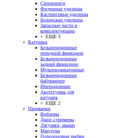
Спиннинги
Фидерные удилища
Кастинговые удилища
Болонские удилища
Запасные части и
комплектующие
+ ЕЩЕ 3
Катушки
Безынерционные
передний фрикцион
Безынерционные
задний фрикцион
Мультипликаторные
Безынерционные
байтраннер
Инерционные
Аксессуары для
катушек
+ ЕЩЕ 2
Приманки
Воблеры
Джиг-стримеры
Лягушки, мыши
Мандулы
Поролоновые рыбки