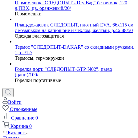
Гермомешок "СЛЕДОПЫТ - Dry Bag" без лямок, 120
л,ПВХ, цв. оранжевый/20/
Гермомешки
Плащ-дождевик СЛЕДОПЫТ, плотный EVA, 66х115 см,
с козырьком на капюшоне и чехлом, желтый, р.46-48/50
Одежда влагозащитная
Термос "СЛЕДОПЫТ-DAKAR" со складными ручками,
1,5 л/12/
Термосы, термокружки
Горелка порт. "СЛЕДОПЫТ-GTP-N02", пьезо
(цанг.)/100/
Горелки портативные
Войти
Отложенные
Сравнение
0
Корзина
0
Каталог