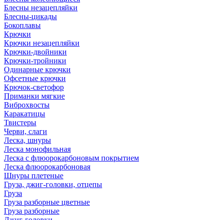
Блесны незацепляйки
Блесны-цикады
Бокоплавы
Крючки
Крючки незацепляйки
Крючки-двойники
Крючки-тройники
Одинарные крючки
Офсетные крючки
Крючок-светофор
Приманки мягкие
Виброхвосты
Каракатицы
Твистеры
Черви, слаги
Леска, шнуры
Леска монофильная
Леска с флюорокарбоновым покрытием
Леска флюорокарбоновая
Шнуры плетеные
Груза, джиг-головки, отцепы
Груза
Груза разборные цветные
Груза разборные
Джиг-головки