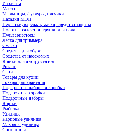
Изолента
Масла
Мыльницы, футляры, плечики
Насадки МОП
Перчатки, варежки, маски, средства защиты
Полотна, салфетки, тряпки для пола
Пульверизаторы
Леска для триммера
Смазки
Средства для обуви
Средства от насекомых
Ящики для инструментов
Ротанг
Сани
Товары для кухни
Товары для хранения
Подарочные наборы и коробки
Подарочные коробки
Подарочные наборы
Ящики
Рыбалка
Удилища
Карповые удилища
Маховые удилища
Спиннинги