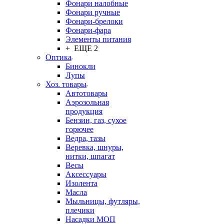
Фонари налобные
Фонари ручные
Фонари-брелоки
Фонари-фара
Элементы питания
+ ЕЩЕ 2
Оптика
Бинокли
Лупы
Хоз. товары
Автотовары
Аэрозольная
продукция
Бензин, газ, сухое
горючее
Ведра, тазы
Веревка, шнуры,
нитки, шпагат
Весы
Аксессуары
Изолента
Масла
Мыльницы, футляры,
плечики
Насадки МОП