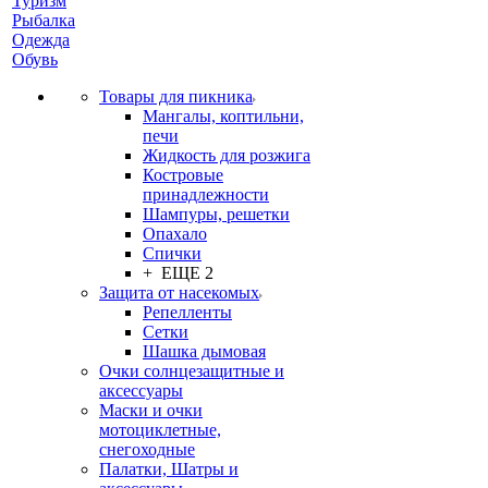
Туризм
Рыбалка
Одежда
Обувь
Товары для пикника
Мангалы, коптильни,
печи
Жидкость для розжига
Костровые
принадлежности
Шампуры, решетки
Опахало
Спички
+ ЕЩЕ 2
Защита от насекомых
Репелленты
Сетки
Шашка дымовая
Очки солнцезащитные и
аксессуары
Маски и очки
мотоциклетные,
снегоходные
Палатки, Шатры и