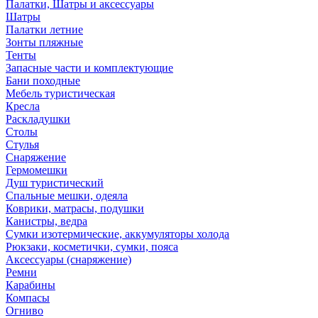
Палатки, Шатры и аксессуары
Шатры
Палатки летние
Зонты пляжные
Тенты
Запасные части и комплектующие
Бани походные
Мебель туристическая
Кресла
Раскладушки
Столы
Стулья
Снаряжение
Гермомешки
Душ туристический
Спальные мешки, одеяла
Коврики, матрасы, подушки
Канистры, ведра
Сумки изотермические, аккумуляторы холода
Рюкзаки, косметички, сумки, пояса
Аксессуары (снаряжение)
Ремни
Карабины
Компасы
Огниво