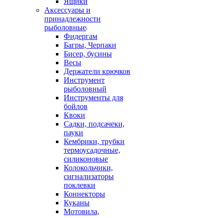
Ящики
Аксессуары и
принадлежности
рыболовные
Фидергам
Багры, Черпаки
Бисер, бусины
Весы
Держатели крючков
Инструмент
рыболовный
Инструменты для
бойлов
Квоки
Садки, подсачеки,
пауки
Кембрики, трубки
термоусадочные,
силиконовые
Колокольчики,
сигнализаторы
поклевки
Коннекторы
Куканы
Мотовила,