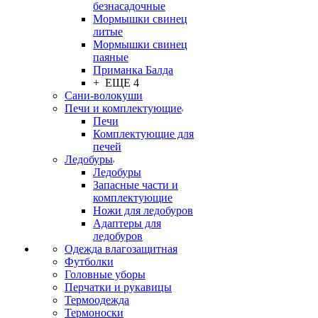
безнасадочные
Мормышки свинец
литые
Мормышки свинец
паяные
Приманка Балда
+ ЕЩЕ 4
Сани-волокуши
Печи и комплектующие
Печи
Комплектующие для
печей
Ледобуры
Ледобуры
Запасные части и
комплектующие
Ножи для ледобуров
Адаптеры для
ледобуров
Одежда влагозащитная
Футболки
Головные уборы
Перчатки и рукавицы
Термоодежда
Термоноски