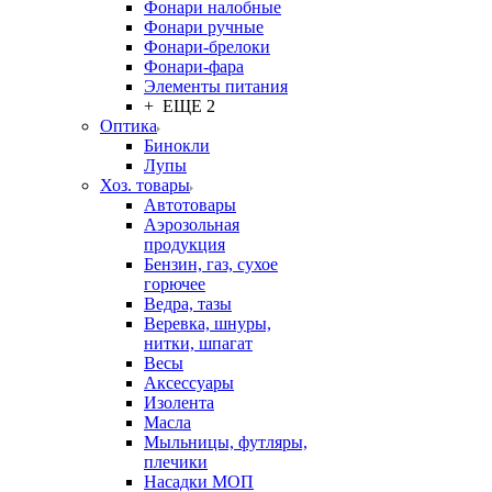
Фонари налобные
Фонари ручные
Фонари-брелоки
Фонари-фара
Элементы питания
+ ЕЩЕ 2
Оптика
Бинокли
Лупы
Хоз. товары
Автотовары
Аэрозольная
продукция
Бензин, газ, сухое
горючее
Ведра, тазы
Веревка, шнуры,
нитки, шпагат
Весы
Аксессуары
Изолента
Масла
Мыльницы, футляры,
плечики
Насадки МОП