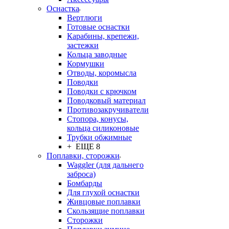
Оснастка
Вертлюги
Готовые оснастки
Карабины, крепежи,
застежки
Кольца заводные
Кормушки
Отводы, коромысла
Поводки
Поводки с крючком
Поводковый материал
Противозакручиватели
Стопора, конусы,
кольца силиконовые
Трубки обжимные
+ ЕЩЕ 8
Поплавки, сторожки
Waggler (для дальнего
заброса)
Бомбарды
Для глухой оснастки
Живцовые поплавки
Скользящие поплавки
Сторожки