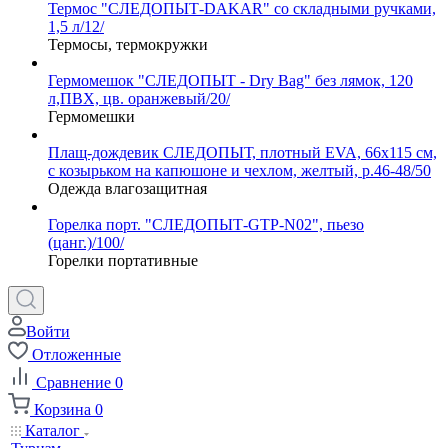
Термос "СЛЕДОПЫТ-DAKAR" со складными ручками,
1,5 л/12/
Термосы, термокружки
Гермомешок "СЛЕДОПЫТ - Dry Bag" без лямок, 120
л,ПВХ, цв. оранжевый/20/
Гермомешки
Плащ-дождевик СЛЕДОПЫТ, плотный EVA, 66х115 см,
с козырьком на капюшоне и чехлом, желтый, р.46-48/50
Одежда влагозащитная
Горелка порт. "СЛЕДОПЫТ-GTP-N02", пьезо
(цанг.)/100/
Горелки портативные
Войти
Отложенные
Сравнение
0
Корзина
0
Каталог