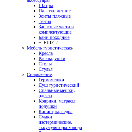
аксессуары
Шатры
Палатки летние
Зонты пляжные
Тенты
Запасные части и
комплектующие
Бани походные
+ ЕЩЕ 2
Мебель туристическая
Кресла
Раскладушки
Столы
Стулья
Снаряжение
Гермомешки
Душ туристический
Спальные мешки,
одеяла
Коврики, матрасы,
подушки
Канистры, ведра
Сумки
изотермические,
аккумуляторы холода