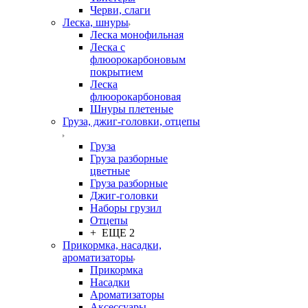
Черви, слаги
Леска, шнуры
Леска монофильная
Леска с
флюорокарбоновым
покрытием
Леска
флюорокарбоновая
Шнуры плетеные
Груза, джиг-головки, отцепы
Груза
Груза разборные
цветные
Груза разборные
Джиг-головки
Наборы грузил
Отцепы
+ ЕЩЕ 2
Прикормка, насадки,
ароматизаторы
Прикормка
Насадки
Ароматизаторы
Аксессуары