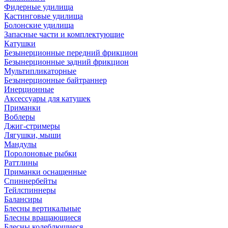
Фидерные удилища
Кастинговые удилища
Болонские удилища
Запасные части и комплектующие
Катушки
Безынерционные передний фрикцион
Безынерционные задний фрикцион
Мультипликаторные
Безынерционные байтраннер
Инерционные
Аксессуары для катушек
Приманки
Воблеры
Джиг-стримеры
Лягушки, мыши
Мандулы
Поролоновые рыбки
Раттлины
Приманки оснащенные
Спиннербейты
Тейлспиннеры
Балансиры
Блесны вертикальные
Блесны вращающиеся
Блесны колеблющиеся