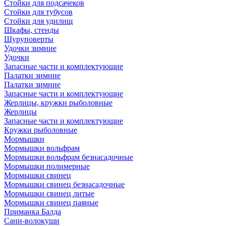
Стойки для подсачеков
Стойки для тубусов
Стойки для удилищ
Шкафы, стенды
Шуруповерты
Удочки зимние
Удочки
Запасные части и комплектующие
Палатки зимние
Палатки зимние
Запасные части и комплектующие
Жерлицы, кружки рыболовные
Жерлицы
Запасные части и комплектующие
Кружки рыболовные
Мормышки
Мормышки вольфрам
Мормышки вольфрам безнасадочные
Мормышки полимерные
Мормышки свинец
Мормышки свинец безнасадочные
Мормышки свинец литые
Мормышки свинец паяные
Приманка Балда
Сани-волокуши