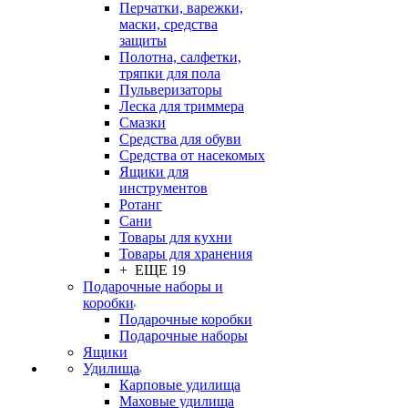
Перчатки, варежки,
маски, средства
защиты
Полотна, салфетки,
тряпки для пола
Пульверизаторы
Леска для триммера
Смазки
Средства для обуви
Средства от насекомых
Ящики для
инструментов
Ротанг
Сани
Товары для кухни
Товары для хранения
+ ЕЩЕ 19
Подарочные наборы и
коробки
Подарочные коробки
Подарочные наборы
Ящики
Удилища
Карповые удилища
Маховые удилища