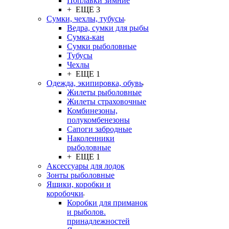
Поплавки зимние
+ ЕЩЕ 3
Сумки, чехлы, тубусы
Ведра, сумки для рыбы
Сумка-кан
Сумки рыболовные
Тубусы
Чехлы
+ ЕЩЕ 1
Одежда, экипировка, обувь
Жилеты рыболовные
Жилеты страховочные
Комбинезоны,
полукомбенезоны
Сапоги забродные
Наколенники
рыболовные
+ ЕЩЕ 1
Аксессуары для лодок
Зонты рыболовные
Ящики, коробки и
коробочки
Коробки для приманок
и рыболов.
принадлежностей