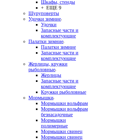
Шкафы, стенды
+ ЕЩЕ 9
Шуруповерты
Удочки зимние
Удочки
Запасные части и
комплектующие
Палатки зимние
Палатки зимние
Запасные части и
комплектующие
Жерлицы, кружки
рыболовные
Жерлицы
Запасные части и
комплектующие
Кружки рыболовные
Мормышки
Мормышки вольфрам
Мормышки вольфрам
безнасадочные
Мормышки
полимерные
Мормышки свинец
Мормышки свинец