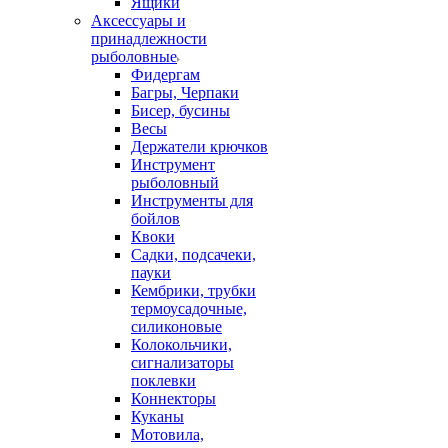
Ящики
Аксессуары и
принадлежности
рыболовные
Фидергам
Багры, Черпаки
Бисер, бусины
Весы
Держатели крючков
Инструмент
рыболовный
Инструменты для
бойлов
Квоки
Садки, подсачеки,
пауки
Кембрики, трубки
термоусадочные,
силиконовые
Колокольчики,
сигнализаторы
поклевки
Коннекторы
Куканы
Мотовила,