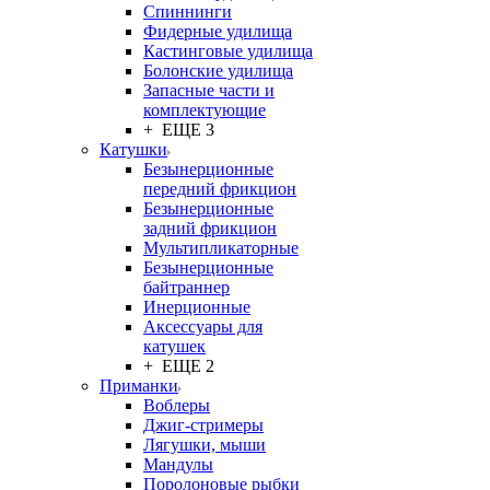
Спиннинги
Фидерные удилища
Кастинговые удилища
Болонские удилища
Запасные части и
комплектующие
+ ЕЩЕ 3
Катушки
Безынерционные
передний фрикцион
Безынерционные
задний фрикцион
Мультипликаторные
Безынерционные
байтраннер
Инерционные
Аксессуары для
катушек
+ ЕЩЕ 2
Приманки
Воблеры
Джиг-стримеры
Лягушки, мыши
Мандулы
Поролоновые рыбки