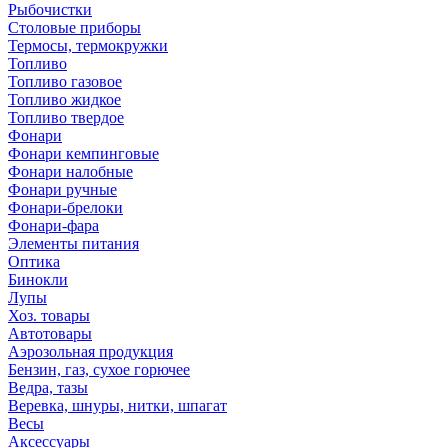
Рыбочистки
Столовые приборы
Термосы, термокружки
Топливо
Топливо газовое
Топливо жидкое
Топливо твердое
Фонари
Фонари кемпинговые
Фонари налобные
Фонари ручные
Фонари-брелоки
Фонари-фара
Элементы питания
Оптика
Бинокли
Лупы
Хоз. товары
Автотовары
Аэрозольная продукция
Бензин, газ, сухое горючее
Ведра, тазы
Веревка, шнуры, нитки, шпагат
Весы
Аксессуары