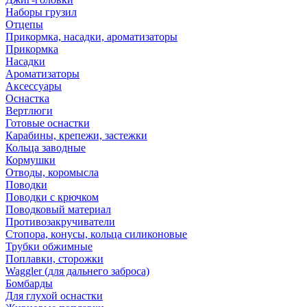
Наборы грузил
Отцепы
Прикормка, насадки, ароматизаторы
Прикормка
Насадки
Ароматизаторы
Аксессуары
Оснастка
Вертлюги
Готовые оснастки
Карабины, крепежи, застежки
Кольца заводные
Кормушки
Отводы, коромысла
Поводки
Поводки с крючком
Поводковый материал
Противозакручиватели
Стопора, конусы, кольца силиконовые
Трубки обжимные
Поплавки, сторожки
Waggler (для дальнего заброса)
Бомбарды
Для глухой оснастки