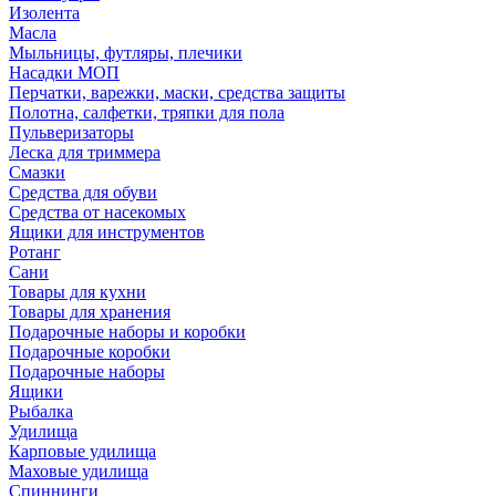
Изолента
Масла
Мыльницы, футляры, плечики
Насадки МОП
Перчатки, варежки, маски, средства защиты
Полотна, салфетки, тряпки для пола
Пульверизаторы
Леска для триммера
Смазки
Средства для обуви
Средства от насекомых
Ящики для инструментов
Ротанг
Сани
Товары для кухни
Товары для хранения
Подарочные наборы и коробки
Подарочные коробки
Подарочные наборы
Ящики
Рыбалка
Удилища
Карповые удилища
Маховые удилища
Спиннинги