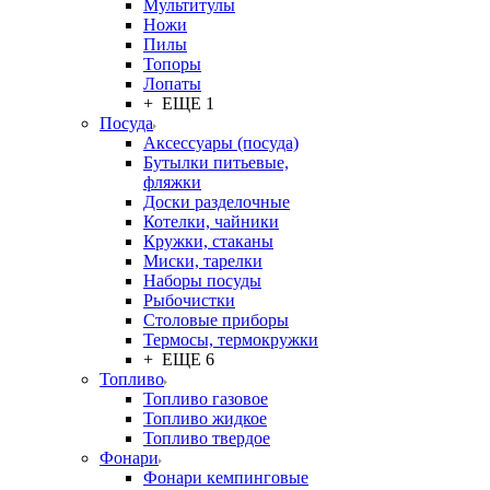
Мультитулы
Ножи
Пилы
Топоры
Лопаты
+ ЕЩЕ 1
Посуда
Аксессуары (посуда)
Бутылки питьевые,
фляжки
Доски разделочные
Котелки, чайники
Кружки, стаканы
Миски, тарелки
Наборы посуды
Рыбочистки
Столовые приборы
Термосы, термокружки
+ ЕЩЕ 6
Топливо
Топливо газовое
Топливо жидкое
Топливо твердое
Фонари
Фонари кемпинговые