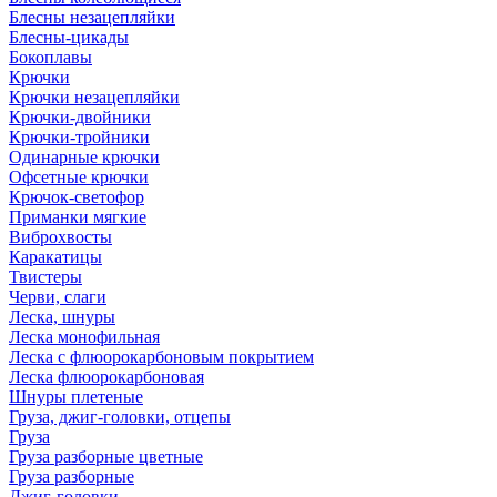
Блесны незацепляйки
Блесны-цикады
Бокоплавы
Крючки
Крючки незацепляйки
Крючки-двойники
Крючки-тройники
Одинарные крючки
Офсетные крючки
Крючок-светофор
Приманки мягкие
Виброхвосты
Каракатицы
Твистеры
Черви, слаги
Леска, шнуры
Леска монофильная
Леска с флюорокарбоновым покрытием
Леска флюорокарбоновая
Шнуры плетеные
Груза, джиг-головки, отцепы
Груза
Груза разборные цветные
Груза разборные
Джиг-головки