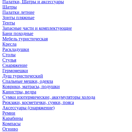
Палатки, Шатры и аксессуары
Шатры
Палатки летние
Зонты пляжные
Тенты
Запасные части и комплектующие
Бани походные
Мебель туристическая
Кресла
Раскладушки
Столы
Стулья
Снаряжение
Гермомешки
Душ туристический
Спальные мешки, одеяла
Коврики, матрасы, подушки
Канистры, ведра
Сумки изотермические, аккумуляторы холода
Рюкзаки, косметички, сумки, пояса
Аксессуары (снаряжение)
Ремни
Карабины
Компасы
Огниво