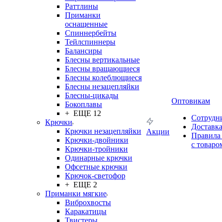
Раттлины
Приманки
оснащенные
Спиннербейты
Тейлспиннеры
Балансиры
Блесны вертикальные
Блесны вращающиеся
Блесны колеблющиеся
Блесны незацепляйки
Блесны-цикады
Оптовикам
Бокоплавы
+ ЕЩЕ 12
Сотрудн
Крючки
Доставк
Крючки незацепляйки
Акции
Правила
Крючки-двойники
с товаро
Крючки-тройники
Одинарные крючки
Офсетные крючки
Крючок-светофор
+ ЕЩЕ 2
Приманки мягкие
Виброхвосты
Каракатицы
Твистеры