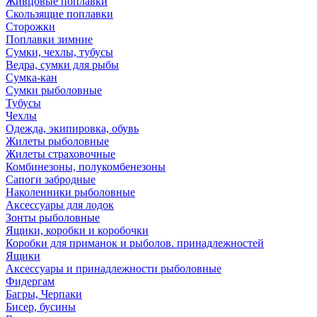
Живцовые поплавки
Скользящие поплавки
Сторожки
Поплавки зимние
Сумки, чехлы, тубусы
Ведра, сумки для рыбы
Сумка-кан
Сумки рыболовные
Тубусы
Чехлы
Одежда, экипировка, обувь
Жилеты рыболовные
Жилеты страховочные
Комбинезоны, полукомбенезоны
Сапоги забродные
Наколенники рыболовные
Аксессуары для лодок
Зонты рыболовные
Ящики, коробки и коробочки
Коробки для приманок и рыболов. принадлежностей
Ящики
Аксессуары и принадлежности рыболовные
Фидергам
Багры, Черпаки
Бисер, бусины