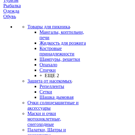
Туризм
Рыбалка
Одежда
Обувь
Товары для пикника
Мангалы, коптильни,
печи
Жидкость для розжига
Костровые
принадлежности
Шампуры, решетки
Опахало
Спички
+ ЕЩЕ 2
Защита от насекомых
Репелленты
Сетки
Шашка дымовая
Очки солнцезащитные и
аксессуары
Маски и очки
мотоциклетные,
снегоходные
Палатки, Шатры и