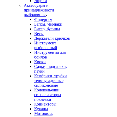
Ящики
Аксессуары и
принадлежности
рыболовные
Фидергам
Багры, Черпаки
Бисер, бусины
Весы
Держатели крючков
Инструмент
рыболовный
Инструменты для
бойлов
Квоки
Садки, подсачеки,
пауки
Кембрики, трубки
термоусадочные,
силиконовые
Колокольчики,
сигнализаторы
поклевки
Коннекторы
Куканы
Мотовила,