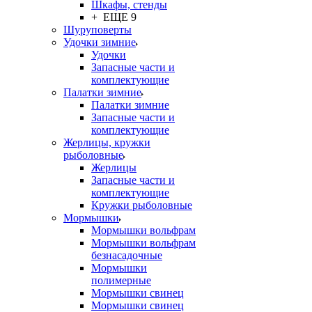
Шкафы, стенды
+ ЕЩЕ 9
Шуруповерты
Удочки зимние
Удочки
Запасные части и
комплектующие
Палатки зимние
Палатки зимние
Запасные части и
комплектующие
Жерлицы, кружки
рыболовные
Жерлицы
Запасные части и
комплектующие
Кружки рыболовные
Мормышки
Мормышки вольфрам
Мормышки вольфрам
безнасадочные
Мормышки
полимерные
Мормышки свинец
Мормышки свинец