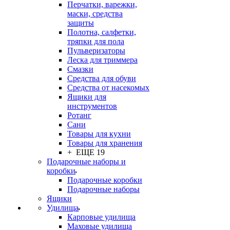
Перчатки, варежки,
маски, средства
защиты
Полотна, салфетки,
тряпки для пола
Пульверизаторы
Леска для триммера
Смазки
Средства для обуви
Средства от насекомых
Ящики для
инструментов
Ротанг
Сани
Товары для кухни
Товары для хранения
+ ЕЩЕ 19
Подарочные наборы и
коробки
Подарочные коробки
Подарочные наборы
Ящики
Удилища
Карповые удилища
Маховые удилища