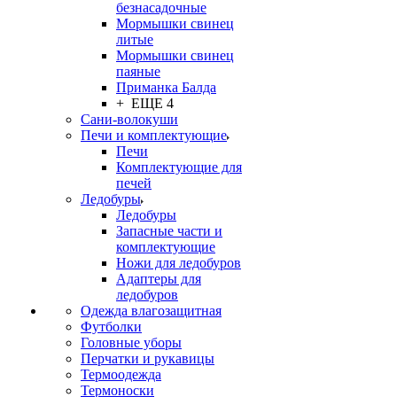
безнасадочные
Мормышки свинец
литые
Мормышки свинец
паяные
Приманка Балда
+ ЕЩЕ 4
Сани-волокуши
Печи и комплектующие
Печи
Комплектующие для
печей
Ледобуры
Ледобуры
Запасные части и
комплектующие
Ножи для ледобуров
Адаптеры для
ледобуров
Одежда влагозащитная
Футболки
Головные уборы
Перчатки и рукавицы
Термоодежда
Термоноски