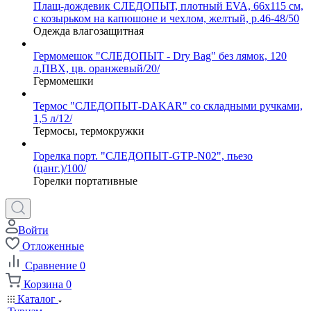
Плащ-дождевик СЛЕДОПЫТ, плотный EVA, 66х115 см,
с козырьком на капюшоне и чехлом, желтый, р.46-48/50
Одежда влагозащитная
Гермомешок "СЛЕДОПЫТ - Dry Bag" без лямок, 120
л,ПВХ, цв. оранжевый/20/
Гермомешки
Термос "СЛЕДОПЫТ-DAKAR" со складными ручками,
1,5 л/12/
Термосы, термокружки
Горелка порт. "СЛЕДОПЫТ-GTP-N02", пьезо
(цанг.)/100/
Горелки портативные
Войти
Отложенные
Сравнение
0
Корзина
0
Каталог