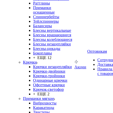
Раттлины
Приманки
оснащенные
Спиннербейты
Тейлспиннеры
Балансиры
Блесны вертикальные
Блесны вращающиеся
Блесны колеблющиеся
Блесны незацепляйки
Блесны-цикады
Оптовикам
Бокоплавы
+ ЕЩЕ 12
Сотрудн
Крючки
Доставк
Крючки незацепляйки
Акции
Правила
Крючки-двойники
с товаро
Крючки-тройники
Одинарные крючки
Офсетные крючки
Крючок-светофор
+ ЕЩЕ 2
Приманки мягкие
Виброхвосты
Каракатицы
Твистеры