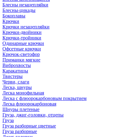
Блесны незацепляйки
Блесны-цикады
Бокоплавы
Крючки
Крючки незацепляйки
Крючки-двойники
Крючки-тройники
Одинарные крючки
Офсетные крючки
Крючок-светофор
Приманки мягкие
Виброхвосты
Каракатицы
Твистеры
Черви, слаги
Леска, шнуры
Леска монофильная
Леска с флюорокарбоновым покрытием
Леска флюорокарбоновая
Шнуры плетеные
Груза, джиг-головки, отцепы
Груза
Груза разборные цветные
Груза разборные
Джиг-головки