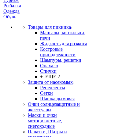
Туризм
Рыбалка
Одежда
Обувь
Товары для пикника
Мангалы, коптильни,
печи
Жидкость для розжига
Костровые
принадлежности
Шампуры, решетки
Опахало
Спички
+ ЕЩЕ 2
Защита от насекомых
Репелленты
Сетки
Шашка дымовая
Очки солнцезащитные и
аксессуары
Маски и очки
мотоциклетные,
снегоходные
Палатки, Шатры и