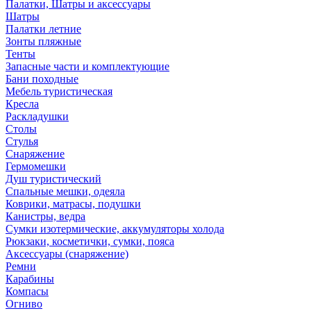
Палатки, Шатры и аксессуары
Шатры
Палатки летние
Зонты пляжные
Тенты
Запасные части и комплектующие
Бани походные
Мебель туристическая
Кресла
Раскладушки
Столы
Стулья
Снаряжение
Гермомешки
Душ туристический
Спальные мешки, одеяла
Коврики, матрасы, подушки
Канистры, ведра
Сумки изотермические, аккумуляторы холода
Рюкзаки, косметички, сумки, пояса
Аксессуары (снаряжение)
Ремни
Карабины
Компасы
Огниво