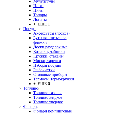
Мультитулы
Ножи
Пилы
Топоры
Лопаты
+ ЕЩЕ 1
Посуда
Аксессуары (посуда)
Бутылки питьевые,
фляжки
Доски разделочные
Котелки, чайники
Кружки, стаканы
Миски, тарелки
Наборы посуды
Рыбочистки
Столовые приборы
Термосы, термокружки
+ ЕЩЕ 6
Топливо
Топливо газовое
Топливо жидкое
Топливо твердое
Фонари
Фонари кемпинговые