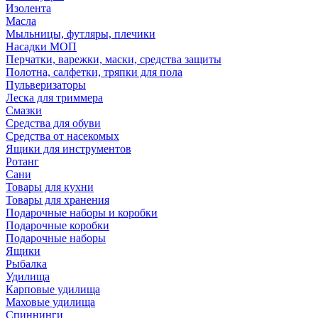
Изолента
Масла
Мыльницы, футляры, плечики
Насадки МОП
Перчатки, варежки, маски, средства защиты
Полотна, салфетки, тряпки для пола
Пульверизаторы
Леска для триммера
Смазки
Средства для обуви
Средства от насекомых
Ящики для инструментов
Ротанг
Сани
Товары для кухни
Товары для хранения
Подарочные наборы и коробки
Подарочные коробки
Подарочные наборы
Ящики
Рыбалка
Удилища
Карповые удилища
Маховые удилища
Спиннинги