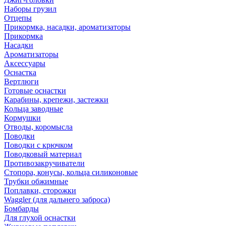
Наборы грузил
Отцепы
Прикормка, насадки, ароматизаторы
Прикормка
Насадки
Ароматизаторы
Аксессуары
Оснастка
Вертлюги
Готовые оснастки
Карабины, крепежи, застежки
Кольца заводные
Кормушки
Отводы, коромысла
Поводки
Поводки с крючком
Поводковый материал
Противозакручиватели
Стопора, конусы, кольца силиконовые
Трубки обжимные
Поплавки, сторожки
Waggler (для дальнего заброса)
Бомбарды
Для глухой оснастки