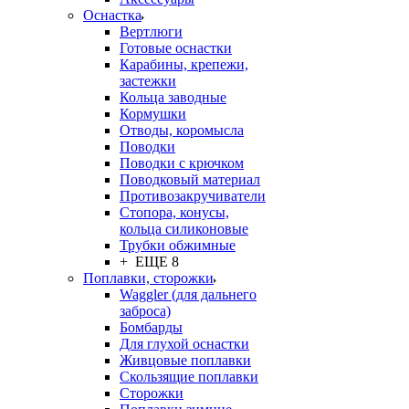
Оснастка
Вертлюги
Готовые оснастки
Карабины, крепежи,
застежки
Кольца заводные
Кормушки
Отводы, коромысла
Поводки
Поводки с крючком
Поводковый материал
Противозакручиватели
Стопора, конусы,
кольца силиконовые
Трубки обжимные
+ ЕЩЕ 8
Поплавки, сторожки
Waggler (для дальнего
заброса)
Бомбарды
Для глухой оснастки
Живцовые поплавки
Скользящие поплавки
Сторожки