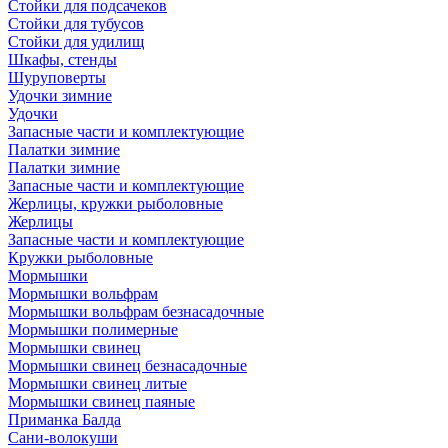
Стойки для подсачеков
Стойки для тубусов
Стойки для удилищ
Шкафы, стенды
Шуруповерты
Удочки зимние
Удочки
Запасные части и комплектующие
Палатки зимние
Палатки зимние
Запасные части и комплектующие
Жерлицы, кружки рыболовные
Жерлицы
Запасные части и комплектующие
Кружки рыболовные
Мормышки
Мормышки вольфрам
Мормышки вольфрам безнасадочные
Мормышки полимерные
Мормышки свинец
Мормышки свинец безнасадочные
Мормышки свинец литые
Мормышки свинец паяные
Приманка Балда
Сани-волокуши