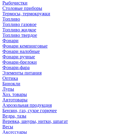
Рыбочистки
Столовые приборы
Термосы, термокружки
Топливо
Топливо газовое
Топливо жидкое
Топливо твердое
Фонари
Фонари кемпинговые
Фонари налобные
Фонари ручные
Фонари-брелоки
Фонари-фара
Элементы питания
Оптика
Бинокли
Лупы
Хоз. товары
Автотовары
Аэрозольная продукция
Бензин, газ, сухое горючее
Ведра, тазы
Веревка, шнуры, нитки, шпагат
Весы
Аксессуары