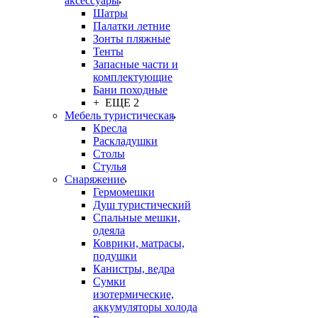
аксессуары
Шатры
Палатки летние
Зонты пляжные
Тенты
Запасные части и
комплектующие
Бани походные
+ ЕЩЕ 2
Мебель туристическая
Кресла
Раскладушки
Столы
Стулья
Снаряжение
Гермомешки
Душ туристический
Спальные мешки,
одеяла
Коврики, матрасы,
подушки
Канистры, ведра
Сумки
изотермические,
аккумуляторы холода