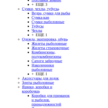
Поплавки зимние
+ ЕЩЕ 3
Сумки, чехлы, тубусы
Ведра, сумки для рыбы
Сумка-кан
Сумки рыболовные
Тубусы
Чехлы
+ ЕЩЕ 1
Одежда, экипировка, обувь
Жилеты рыболовные
Жилеты страховочные
Комбинезоны,
полукомбенезоны
Сапоги забродные
Наколенники
рыболовные
+ ЕЩЕ 1
Аксессуары для лодок
Зонты рыболовные
Ящики, коробки и
коробочки
Коробки для приманок
и рыболов.
принадлежностей