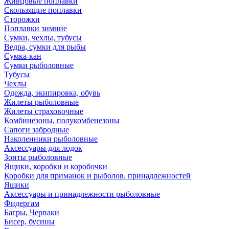
Живцовые поплавки
Скользящие поплавки
Сторожки
Поплавки зимние
Сумки, чехлы, тубусы
Ведра, сумки для рыбы
Сумка-кан
Сумки рыболовные
Тубусы
Чехлы
Одежда, экипировка, обувь
Жилеты рыболовные
Жилеты страховочные
Комбинезоны, полукомбенезоны
Сапоги забродные
Наколенники рыболовные
Аксессуары для лодок
Зонты рыболовные
Ящики, коробки и коробочки
Коробки для приманок и рыболов. принадлежностей
Ящики
Аксессуары и принадлежности рыболовные
Фидергам
Багры, Черпаки
Бисер, бусины