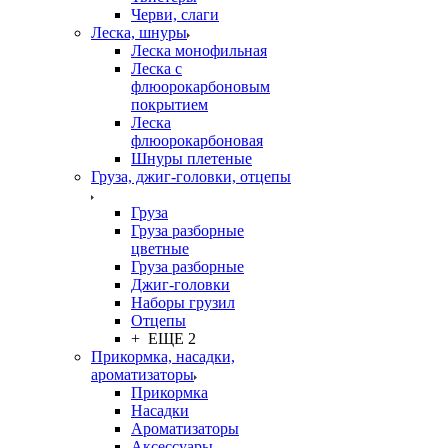
Черви, слаги
Леска, шнуры
Леска монофильная
Леска с
флюорокарбоновым
покрытием
Леска
флюорокарбоновая
Шнуры плетеные
Груза, джиг-головки, отцепы
Груза
Груза разборные
цветные
Груза разборные
Джиг-головки
Наборы грузил
Отцепы
+ ЕЩЕ 2
Прикормка, насадки,
ароматизаторы
Прикормка
Насадки
Ароматизаторы
Аксессуары