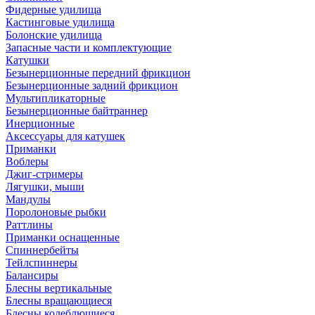
Фидерные удилища
Кастинговые удилища
Болонские удилища
Запасные части и комплектующие
Катушки
Безынерционные передний фрикцион
Безынерционные задний фрикцион
Мультипликаторные
Безынерционные байтраннер
Инерционные
Аксессуары для катушек
Приманки
Воблеры
Джиг-стримеры
Лягушки, мыши
Мандулы
Поролоновые рыбки
Раттлины
Приманки оснащенные
Спиннербейты
Тейлспиннеры
Балансиры
Блесны вертикальные
Блесны вращающиеся
Блесны колеблющиеся