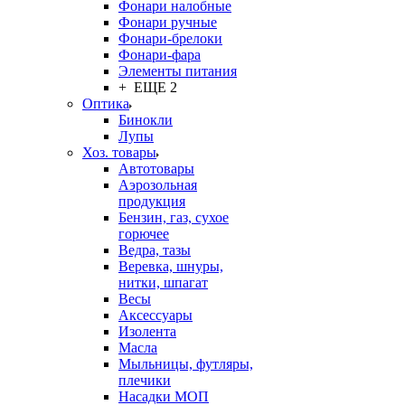
Фонари налобные
Фонари ручные
Фонари-брелоки
Фонари-фара
Элементы питания
+ ЕЩЕ 2
Оптика
Бинокли
Лупы
Хоз. товары
Автотовары
Аэрозольная
продукция
Бензин, газ, сухое
горючее
Ведра, тазы
Веревка, шнуры,
нитки, шпагат
Весы
Аксессуары
Изолента
Масла
Мыльницы, футляры,
плечики
Насадки МОП