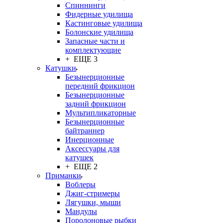
Спиннинги
Фидерные удилища
Кастинговые удилища
Болонские удилища
Запасные части и
комплектующие
+ ЕЩЕ 3
Катушки
Безынерционные
передний фрикцион
Безынерционные
задний фрикцион
Мультипликаторные
Безынерционные
байтраннер
Инерционные
Аксессуары для
катушек
+ ЕЩЕ 2
Приманки
Воблеры
Джиг-стримеры
Лягушки, мыши
Мандулы
Поролоновые рыбки