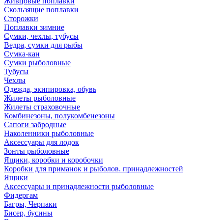
Живцовые поплавки
Скользящие поплавки
Сторожки
Поплавки зимние
Сумки, чехлы, тубусы
Ведра, сумки для рыбы
Сумка-кан
Сумки рыболовные
Тубусы
Чехлы
Одежда, экипировка, обувь
Жилеты рыболовные
Жилеты страховочные
Комбинезоны, полукомбенезоны
Сапоги забродные
Наколенники рыболовные
Аксессуары для лодок
Зонты рыболовные
Ящики, коробки и коробочки
Коробки для приманок и рыболов. принадлежностей
Ящики
Аксессуары и принадлежности рыболовные
Фидергам
Багры, Черпаки
Бисер, бусины