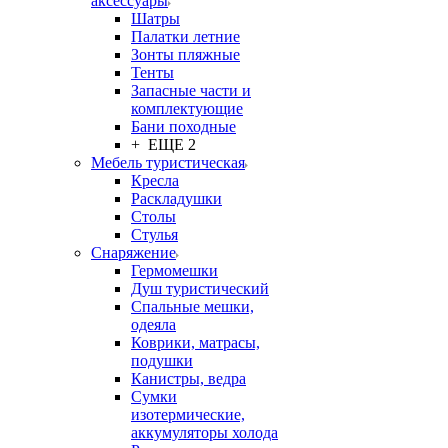
аксессуары
Шатры
Палатки летние
Зонты пляжные
Тенты
Запасные части и
комплектующие
Бани походные
+ ЕЩЕ 2
Мебель туристическая
Кресла
Раскладушки
Столы
Стулья
Снаряжение
Гермомешки
Душ туристический
Спальные мешки,
одеяла
Коврики, матрасы,
подушки
Канистры, ведра
Сумки
изотермические,
аккумуляторы холода