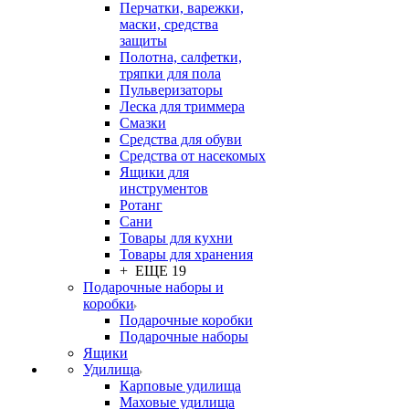
Перчатки, варежки,
маски, средства
защиты
Полотна, салфетки,
тряпки для пола
Пульверизаторы
Леска для триммера
Смазки
Средства для обуви
Средства от насекомых
Ящики для
инструментов
Ротанг
Сани
Товары для кухни
Товары для хранения
+ ЕЩЕ 19
Подарочные наборы и
коробки
Подарочные коробки
Подарочные наборы
Ящики
Удилища
Карповые удилища
Маховые удилища