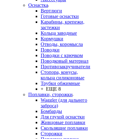
Оснастка
Вертлюги
Готовые оснастки
Карабины, крепежи,
застежки
Кольца заводные
Кормушки
Отводы, коромысла
Поводки
Поводки с крючком
Поводковый материал
Противозакручиватели
Стопора, конусы,
кольца силиконовые
Трубки обжимные
+ ЕЩЕ 8
Поплавки, сторожки
Waggler (для дальнего
заброса)
Бомбарды
Для глухой оснастки
Живцовые поплавки
Скользящие поплавки
Сторожки