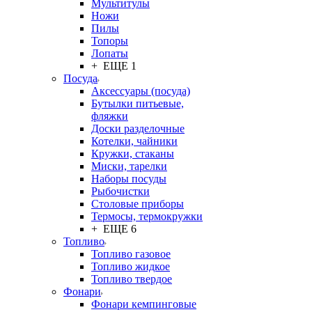
Мультитулы
Ножи
Пилы
Топоры
Лопаты
+ ЕЩЕ 1
Посуда
Аксессуары (посуда)
Бутылки питьевые,
фляжки
Доски разделочные
Котелки, чайники
Кружки, стаканы
Миски, тарелки
Наборы посуды
Рыбочистки
Столовые приборы
Термосы, термокружки
+ ЕЩЕ 6
Топливо
Топливо газовое
Топливо жидкое
Топливо твердое
Фонари
Фонари кемпинговые