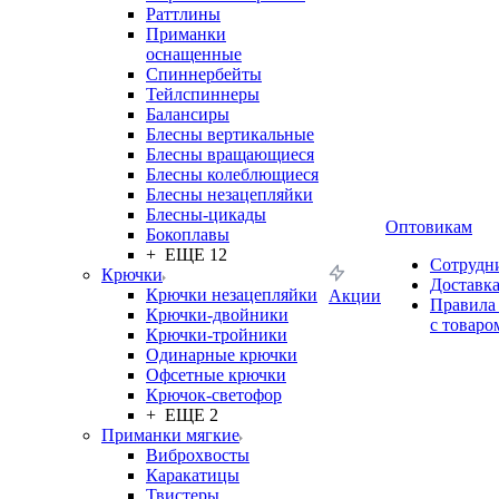
Раттлины
Приманки
оснащенные
Спиннербейты
Тейлспиннеры
Балансиры
Блесны вертикальные
Блесны вращающиеся
Блесны колеблющиеся
Блесны незацепляйки
Блесны-цикады
Оптовикам
Бокоплавы
+ ЕЩЕ 12
Сотрудн
Крючки
Доставк
Крючки незацепляйки
Акции
Правила
Крючки-двойники
с товаро
Крючки-тройники
Одинарные крючки
Офсетные крючки
Крючок-светофор
+ ЕЩЕ 2
Приманки мягкие
Виброхвосты
Каракатицы
Твистеры