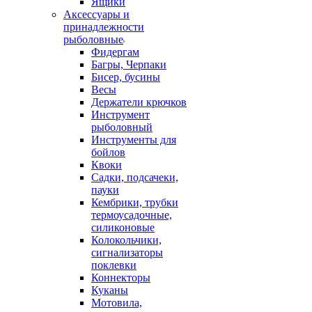
Ящики
Аксессуары и
принадлежности
рыболовные
Фидергам
Багры, Черпаки
Бисер, бусины
Весы
Держатели крючков
Инструмент
рыболовный
Инструменты для
бойлов
Квоки
Садки, подсачеки,
пауки
Кембрики, трубки
термоусадочные,
силиконовые
Колокольчики,
сигнализаторы
поклевки
Коннекторы
Куканы
Мотовила,