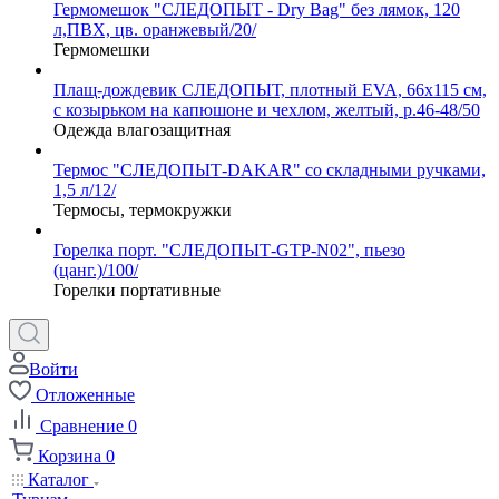
Гермомешок "СЛЕДОПЫТ - Dry Bag" без лямок, 120
л,ПВХ, цв. оранжевый/20/
Гермомешки
Плащ-дождевик СЛЕДОПЫТ, плотный EVA, 66х115 см,
с козырьком на капюшоне и чехлом, желтый, р.46-48/50
Одежда влагозащитная
Термос "СЛЕДОПЫТ-DAKAR" со складными ручками,
1,5 л/12/
Термосы, термокружки
Горелка порт. "СЛЕДОПЫТ-GTP-N02", пьезо
(цанг.)/100/
Горелки портативные
Войти
Отложенные
Сравнение
0
Корзина
0
Каталог