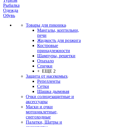
Туризм
Рыбалка
Одежда
Обувь
Товары для пикника
Мангалы, коптильни,
печи
Жидкость для розжига
Костровые
принадлежности
Шампуры, решетки
Опахало
Спички
+ ЕЩЕ 2
Защита от насекомых
Репелленты
Сетки
Шашка дымовая
Очки солнцезащитные и
аксессуары
Маски и очки
мотоциклетные,
снегоходные
Палатки, Шатры и