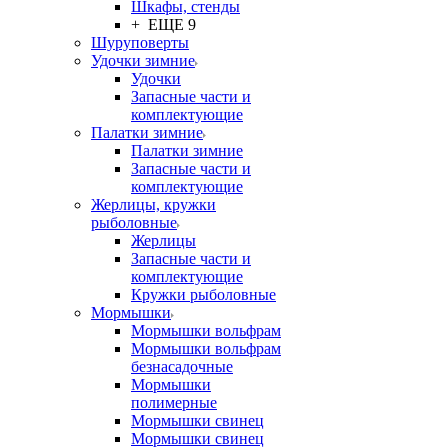
Шкафы, стенды
+ ЕЩЕ 9
Шуруповерты
Удочки зимние
Удочки
Запасные части и
комплектующие
Палатки зимние
Палатки зимние
Запасные части и
комплектующие
Жерлицы, кружки
рыболовные
Жерлицы
Запасные части и
комплектующие
Кружки рыболовные
Мормышки
Мормышки вольфрам
Мормышки вольфрам
безнасадочные
Мормышки
полимерные
Мормышки свинец
Мормышки свинец