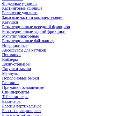
Фидерные удилища
Кастинговые удилища
Болонские удилища
Запасные части и комплектующие
Катушки
Безынерционные передний фрикцион
Безынерционные задний фрикцион
Мультипликаторные
Безынерционные байтраннер
Инерционные
Аксессуары для катушек
Приманки
Воблеры
Джиг-стримеры
Лягушки, мыши
Мандулы
Поролоновые рыбки
Раттлины
Приманки оснащенные
Спиннербейты
Тейлспиннеры
Балансиры
Блесны вертикальные
Блесны вращающиеся
Блесны колеблющиеся