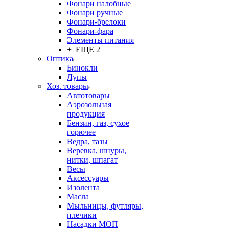
Фонари налобные
Фонари ручные
Фонари-брелоки
Фонари-фара
Элементы питания
+ ЕЩЕ 2
Оптика
Бинокли
Лупы
Хоз. товары
Автотовары
Аэрозольная
продукция
Бензин, газ, сухое
горючее
Ведра, тазы
Веревка, шнуры,
нитки, шпагат
Весы
Аксессуары
Изолента
Масла
Мыльницы, футляры,
плечики
Насадки МОП