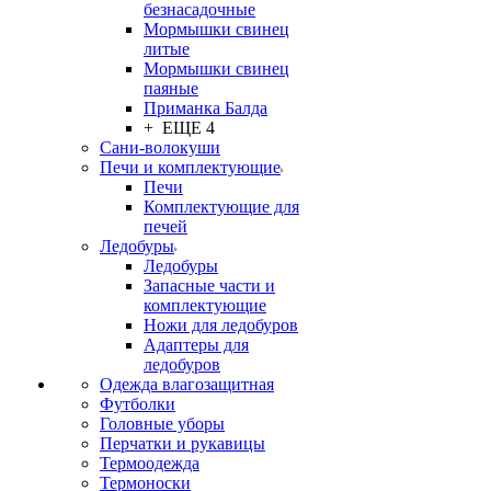
безнасадочные
Мормышки свинец
литые
Мормышки свинец
паяные
Приманка Балда
+ ЕЩЕ 4
Сани-волокуши
Печи и комплектующие
Печи
Комплектующие для
печей
Ледобуры
Ледобуры
Запасные части и
комплектующие
Ножи для ледобуров
Адаптеры для
ледобуров
Одежда влагозащитная
Футболки
Головные уборы
Перчатки и рукавицы
Термоодежда
Термоноски