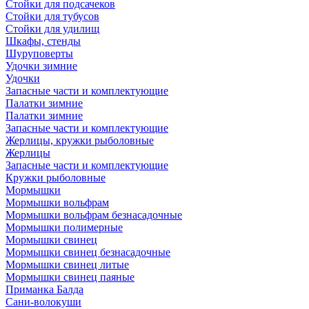
Стойки для подсачеков
Стойки для тубусов
Стойки для удилищ
Шкафы, стенды
Шуруповерты
Удочки зимние
Удочки
Запасные части и комплектующие
Палатки зимние
Палатки зимние
Запасные части и комплектующие
Жерлицы, кружки рыболовные
Жерлицы
Запасные части и комплектующие
Кружки рыболовные
Мормышки
Мормышки вольфрам
Мормышки вольфрам безнасадочные
Мормышки полимерные
Мормышки свинец
Мормышки свинец безнасадочные
Мормышки свинец литые
Мормышки свинец паяные
Приманка Балда
Сани-волокуши