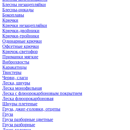
Блесны незацепляйки
Блесны-цикады
Бокоплавы
Крючки
Крючки незацепляйки
Крючки-двойники
Крючки-тройники
Одинарные крючки
Офсетные крючки
Крючок-светофор
Приманки мягкие
Виброхвосты
Каракатицы
Твистеры
Черви, слаги
Леска, шнуры
Леска монофильная
Леска с флюорокарбоновым покрытием
Леска флюорокарбоновая
Шнуры плетеные
Груза, джиг-головки, отцепы
Груза
Груза разборные цветные
Груза разборные
Джиг-головки