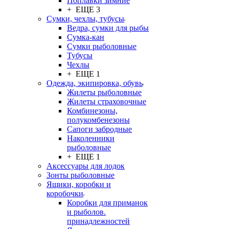
Поплавки зимние
+ ЕЩЕ 3
Сумки, чехлы, тубусы
Ведра, сумки для рыбы
Сумка-кан
Сумки рыболовные
Тубусы
Чехлы
+ ЕЩЕ 1
Одежда, экипировка, обувь
Жилеты рыболовные
Жилеты страховочные
Комбинезоны,
полукомбенезоны
Сапоги забродные
Наколенники
рыболовные
+ ЕЩЕ 1
Аксессуары для лодок
Зонты рыболовные
Ящики, коробки и
коробочки
Коробки для приманок
и рыболов.
принадлежностей