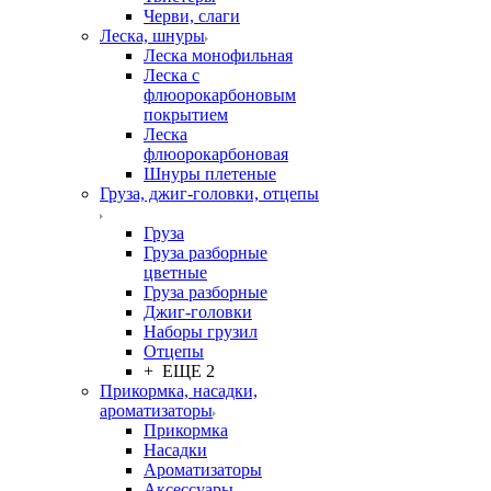
Черви, слаги
Леска, шнуры
Леска монофильная
Леска с
флюорокарбоновым
покрытием
Леска
флюорокарбоновая
Шнуры плетеные
Груза, джиг-головки, отцепы
Груза
Груза разборные
цветные
Груза разборные
Джиг-головки
Наборы грузил
Отцепы
+ ЕЩЕ 2
Прикормка, насадки,
ароматизаторы
Прикормка
Насадки
Ароматизаторы
Аксессуары