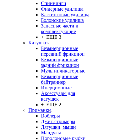
Спиннинги
Фидерные удилища
Кастинговые удилища
Болонские удилища
Запасные части и
комплектующие
+ ЕЩЕ 3
Катушки
Безынерционные
передний фрикцион
Безынерционные
задний фрикцион
Мультипликаторные
Безынерционные
байтраннер
Инерционные
Аксессуары для
катушек
+ ЕЩЕ 2
Приманки
Воблеры
Джиг-стримеры
Лягушки, мыши
Мандулы
Поролоновые рыбки