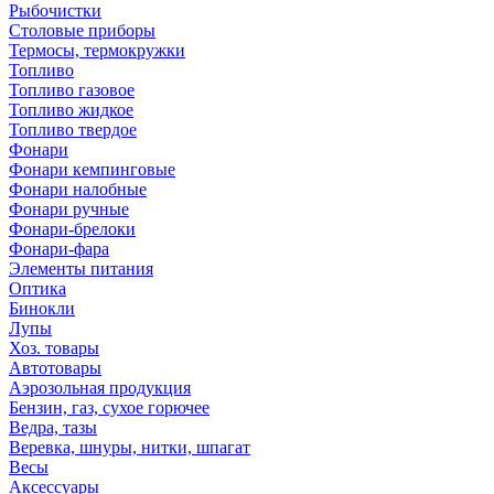
Рыбочистки
Столовые приборы
Термосы, термокружки
Топливо
Топливо газовое
Топливо жидкое
Топливо твердое
Фонари
Фонари кемпинговые
Фонари налобные
Фонари ручные
Фонари-брелоки
Фонари-фара
Элементы питания
Оптика
Бинокли
Лупы
Хоз. товары
Автотовары
Аэрозольная продукция
Бензин, газ, сухое горючее
Ведра, тазы
Веревка, шнуры, нитки, шпагат
Весы
Аксессуары