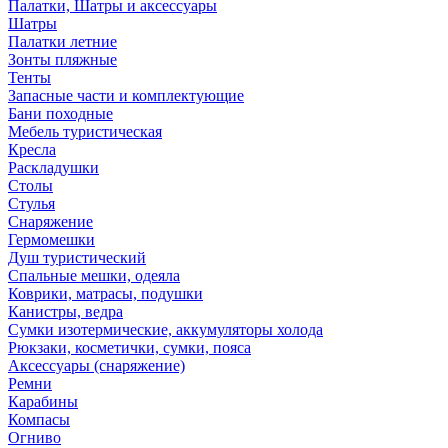
Палатки, Шатры и аксессуары
Шатры
Палатки летние
Зонты пляжные
Тенты
Запасные части и комплектующие
Бани походные
Мебель туристическая
Кресла
Раскладушки
Столы
Стулья
Снаряжение
Гермомешки
Душ туристический
Спальные мешки, одеяла
Коврики, матрасы, подушки
Канистры, ведра
Сумки изотермические, аккумуляторы холода
Рюкзаки, косметички, сумки, пояса
Аксессуары (снаряжение)
Ремни
Карабины
Компасы
Огниво