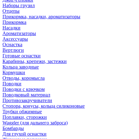
Наборы грузил
Отцепы
Прикормка, насадки, ароматизаторы
Прикормка
Насадки
Ароматизаторы
Аксессуары
Оснастка
Вертлюги
Готовые оснастки
Карабины, крепежи, застежки
Кольца заводные
Кормушки
Отводы, коромысла
Поводки
Поводки с крючком
Поводковый материал
Противозакручиватели
Стопора, конусы, кольца силиконовые
Трубки обжимные
Поплавки, сторожки
Waggler (для дальнего заброса)
Бомбарды
Для глухой оснастки