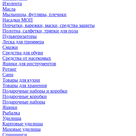
Изолента
Масла
Мыльницы, футляры, плечики
Насадки МОП
Перчатки, варежки, маски, средства защиты
Полотна, салфетки, тряпки для пола
Пульверизаторы
Леска для триммера
Смазки
Средства для обуви
Средства от насекомых
Ящики для инструментов
Ротанг
Сани
Товары для кухни
Товары для хранения
Подарочные наборы и коробки
Подарочные коробки
Подарочные наборы
Ящики
Рыбалка
Удилища
Карповые удилища
Маховые удилища
Спиннинги