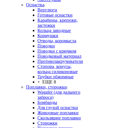
Оснастка
Вертлюги
Готовые оснастки
Карабины, крепежи,
застежки
Кольца заводные
Кормушки
Отводы, коромысла
Поводки
Поводки с крючком
Поводковый материал
Противозакручиватели
Стопора, конусы,
кольца силиконовые
Трубки обжимные
+ ЕЩЕ 8
Поплавки, сторожки
Waggler (для дальнего
заброса)
Бомбарды
Для глухой оснастки
Живцовые поплавки
Скользящие поплавки
Сторожки