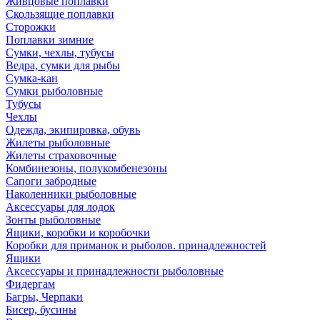
Живцовые поплавки
Скользящие поплавки
Сторожки
Поплавки зимние
Сумки, чехлы, тубусы
Ведра, сумки для рыбы
Сумка-кан
Сумки рыболовные
Тубусы
Чехлы
Одежда, экипировка, обувь
Жилеты рыболовные
Жилеты страховочные
Комбинезоны, полукомбенезоны
Сапоги забродные
Наколенники рыболовные
Аксессуары для лодок
Зонты рыболовные
Ящики, коробки и коробочки
Коробки для приманок и рыболов. принадлежностей
Ящики
Аксессуары и принадлежности рыболовные
Фидергам
Багры, Черпаки
Бисер, бусины