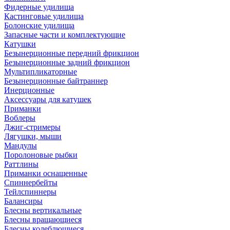
Фидерные удилища
Кастинговые удилища
Болонские удилища
Запасные части и комплектующие
Катушки
Безынерционные передний фрикцион
Безынерционные задний фрикцион
Мультипликаторные
Безынерционные байтраннер
Инерционные
Аксессуары для катушек
Приманки
Воблеры
Джиг-стримеры
Лягушки, мыши
Мандулы
Поролоновые рыбки
Раттлины
Приманки оснащенные
Спиннербейты
Тейлспиннеры
Балансиры
Блесны вертикальные
Блесны вращающиеся
Блесны колеблющиеся