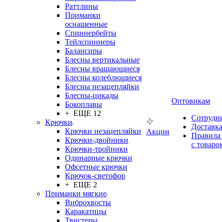
Раттлины
Приманки
оснащенные
Спиннербейты
Тейлспиннеры
Балансиры
Блесны вертикальные
Блесны вращающиеся
Блесны колеблющиеся
Блесны незацепляйки
Блесны-цикады
Оптовикам
Бокоплавы
+ ЕЩЕ 12
Сотрудн
Крючки
Доставк
Крючки незацепляйки
Акции
Правила
Крючки-двойники
с товаро
Крючки-тройники
Одинарные крючки
Офсетные крючки
Крючок-светофор
+ ЕЩЕ 2
Приманки мягкие
Виброхвосты
Каракатицы
Твистеры