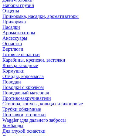
Наборы грузил
Отцепы
Прикормка, насадки, ароматизаторы
Прикормка
Насадки
Ароматизаторы
Аксессуары
Оснастка
Вертлюги
Готовые оснастки
Карабины, крепежи, застежки
Кольца заводные
Кормушки
Отводы, коромысла
Поводки
Поводки с крючком
Поводковый материал
Противозакручиватели
Стопора, конусы, кольца силиконовые
Трубки обжимные
Поплавки, сторожки
Waggler (для дальнего заброса)
Бомбарды
Для глухой оснастки