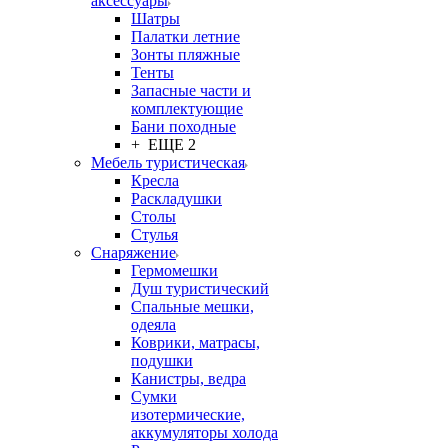
аксессуары
Шатры
Палатки летние
Зонты пляжные
Тенты
Запасные части и
комплектующие
Бани походные
+ ЕЩЕ 2
Мебель туристическая
Кресла
Раскладушки
Столы
Стулья
Снаряжение
Гермомешки
Душ туристический
Спальные мешки,
одеяла
Коврики, матрасы,
подушки
Канистры, ведра
Сумки
изотермические,
аккумуляторы холода