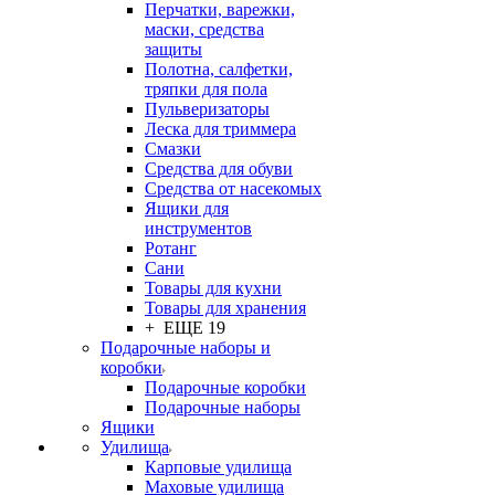
Перчатки, варежки,
маски, средства
защиты
Полотна, салфетки,
тряпки для пола
Пульверизаторы
Леска для триммера
Смазки
Средства для обуви
Средства от насекомых
Ящики для
инструментов
Ротанг
Сани
Товары для кухни
Товары для хранения
+ ЕЩЕ 19
Подарочные наборы и
коробки
Подарочные коробки
Подарочные наборы
Ящики
Удилища
Карповые удилища
Маховые удилища