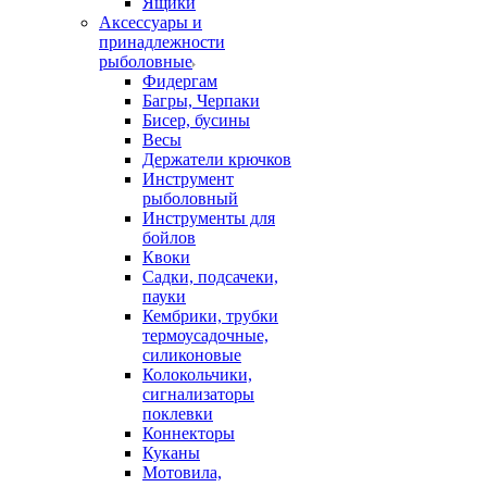
Ящики
Аксессуары и
принадлежности
рыболовные
Фидергам
Багры, Черпаки
Бисер, бусины
Весы
Держатели крючков
Инструмент
рыболовный
Инструменты для
бойлов
Квоки
Садки, подсачеки,
пауки
Кембрики, трубки
термоусадочные,
силиконовые
Колокольчики,
сигнализаторы
поклевки
Коннекторы
Куканы
Мотовила,