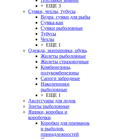
Поплавки зимние
+ ЕЩЕ 3
Сумки, чехлы, тубусы
Ведра, сумки для рыбы
Сумка-кан
Сумки рыболовные
Тубусы
Чехлы
+ ЕЩЕ 1
Одежда, экипировка, обувь
Жилеты рыболовные
Жилеты страховочные
Комбинезоны,
полукомбенезоны
Сапоги забродные
Наколенники
рыболовные
+ ЕЩЕ 1
Аксессуары для лодок
Зонты рыболовные
Ящики, коробки и
коробочки
Коробки для приманок
и рыболов.
принадлежностей