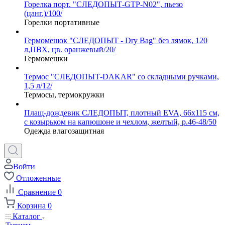
Горелка порт. "СЛЕДОПЫТ-GTP-N02", пьезо
(цанг.)/100/
Горелки портативные
Гермомешок "СЛЕДОПЫТ - Dry Bag" без лямок, 120
л,ПВХ, цв. оранжевый/20/
Гермомешки
Термос "СЛЕДОПЫТ-DAKAR" со складными ручками,
1,5 л/12/
Термосы, термокружки
Плащ-дождевик СЛЕДОПЫТ, плотный EVA, 66х115 см,
с козырьком на капюшоне и чехлом, желтый, р.46-48/50
Одежда влагозащитная
Войти
Отложенные
Сравнение
0
Корзина
0
Каталог