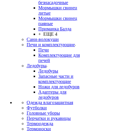
безнасадочные
Мормышки свинец
литые
Мормышки свинец
паяные
Приманка Балда
+ ЕЩЕ 4
Сани-волокуши
Печи и комплектующие
Печи
Комплектующие для
печей
Ледобуры
Ледобуры
Запасные части и
комплектующие
Ножи для ледобуров
Адаптеры для
ледобуров
Одежда влагозащитная
Футболки
Головные уборы
Перчатки и рукавицы
Термоодежда
Термоноски