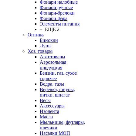
Фонари налобные
Фонари ручные
Фонари-брелоки
Фонари-фара
Элементы питания
+ ЕЩЕ 2
Оптика
Бинокли
Лупы
Хоз. товары
Автотовары
Аэрозольная
продукция
Бензин, газ, сухое
горючее
Ведра, тазы
Веревка, шнуры,
нитки, шпагат
Весы
Аксессуары
Изолента
Масла
Мыльницы, футляры,
плечики
Насадки МОП