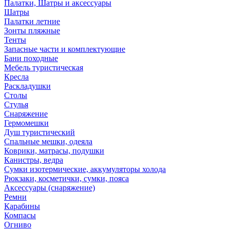
Палатки, Шатры и аксессуары
Шатры
Палатки летние
Зонты пляжные
Тенты
Запасные части и комплектующие
Бани походные
Мебель туристическая
Кресла
Раскладушки
Столы
Стулья
Снаряжение
Гермомешки
Душ туристический
Спальные мешки, одеяла
Коврики, матрасы, подушки
Канистры, ведра
Сумки изотермические, аккумуляторы холода
Рюкзаки, косметички, сумки, пояса
Аксессуары (снаряжение)
Ремни
Карабины
Компасы
Огниво