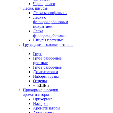
Черви, слаги
Леска, шнуры
Леска монофильная
Леска с
флюорокарбоновым
покрытием
Леска
флюорокарбоновая
Шнуры плетеные
Груза, джиг-головки, отцепы
Груза
Груза разборные
цветные
Груза разборные
Джиг-головки
Наборы грузил
Отцепы
+ ЕЩЕ 2
Прикормка, насадки,
ароматизаторы
Прикормка
Насадки
Ароматизаторы
Аксессуары