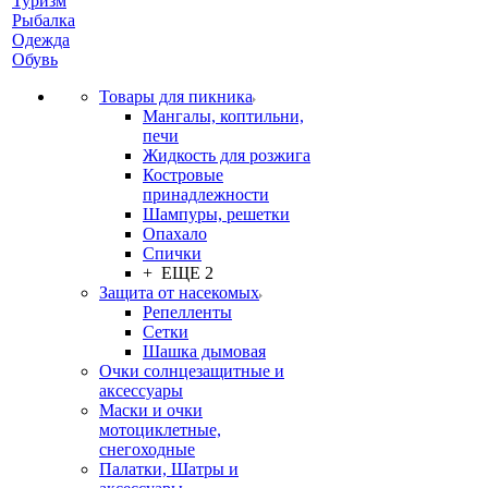
Туризм
Рыбалка
Одежда
Обувь
Товары для пикника
Мангалы, коптильни,
печи
Жидкость для розжига
Костровые
принадлежности
Шампуры, решетки
Опахало
Спички
+ ЕЩЕ 2
Защита от насекомых
Репелленты
Сетки
Шашка дымовая
Очки солнцезащитные и
аксессуары
Маски и очки
мотоциклетные,
снегоходные
Палатки, Шатры и