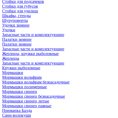
Стойки для подсачеков
Стойки для тубусов
Стойки для удилищ
Шкафы, стенды
Шуруповерты
Удочки зимние
Удочки
Запасные части и комплектующие
Палатки зимние
Палатки зимние
Запасные части и комплектующие
Жерлицы, кружки рыболовные
Жерлицы
Запасные части и комплектующие
Кружки рыболовные
Мормышки
Мормышки вольфрам
Мормышки вольфрам безнасадочные
Мормышки полимерные
Мормышки свинец
Мормышки свинец безнасадочные
Мормышки свинец литые
Мормышки свинец паяные
Приманка Балда
Сани-волокуши