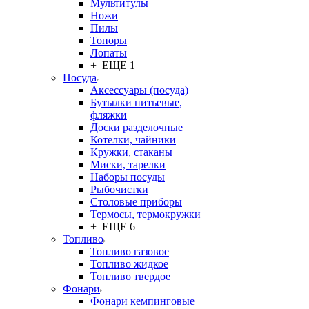
Мультитулы
Ножи
Пилы
Топоры
Лопаты
+ ЕЩЕ 1
Посуда
Аксессуары (посуда)
Бутылки питьевые,
фляжки
Доски разделочные
Котелки, чайники
Кружки, стаканы
Миски, тарелки
Наборы посуды
Рыбочистки
Столовые приборы
Термосы, термокружки
+ ЕЩЕ 6
Топливо
Топливо газовое
Топливо жидкое
Топливо твердое
Фонари
Фонари кемпинговые