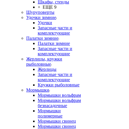
Шкафы, стенды
+ ЕЩЕ 9
Шуруповерты
Удочки зимние
Удочки
Запасные части и
комплектующие
Палатки зимние
Палатки зимние
Запасные части и
комплектующие
Жерлицы, кружки
рыболовные
Жерлицы
Запасные части и
комплектующие
Кружки рыболовные
Мормышки
Мормышки вольфрам
Мормышки вольфрам
безнасадочные
Мормышки
полимерные
Мормышки свинец
Мормышки свинец