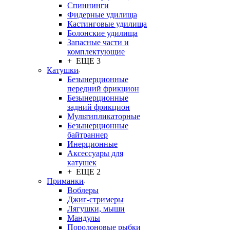
Спиннинги
Фидерные удилища
Кастинговые удилища
Болонские удилища
Запасные части и
комплектующие
+ ЕЩЕ 3
Катушки
Безынерционные
передний фрикцион
Безынерционные
задний фрикцион
Мультипликаторные
Безынерционные
байтраннер
Инерционные
Аксессуары для
катушек
+ ЕЩЕ 2
Приманки
Воблеры
Джиг-стримеры
Лягушки, мыши
Мандулы
Поролоновые рыбки