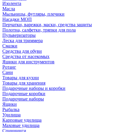
Изолента
Масла
Мыльницы, футляры, плечики
Насадки МОП
Перчатки, варежки, маски, средства защиты
Полотна, салфетки, тряпки для пола
Пульверизаторы
Леска для триммера
Смазки
Средства для обуви
Средства от насекомых
Ящики для инструментов
Ротанг
Сани
Товары для кухни
Товары для хранения
Подарочные наборы и коробки
Подарочные коробки
Подарочные наборы
Ящики
Рыбалка
Удилища
Карповые удилища
Маховые удилища
Спиннинги