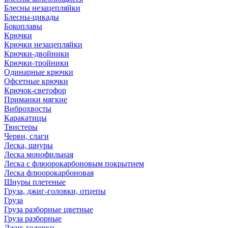
Блесны незацепляйки
Блесны-цикады
Бокоплавы
Крючки
Крючки незацепляйки
Крючки-двойники
Крючки-тройники
Одинарные крючки
Офсетные крючки
Крючок-светофор
Приманки мягкие
Виброхвосты
Каракатицы
Твистеры
Черви, слаги
Леска, шнуры
Леска монофильная
Леска с флюорокарбоновым покрытием
Леска флюорокарбоновая
Шнуры плетеные
Груза, джиг-головки, отцепы
Груза
Груза разборные цветные
Груза разборные
Джиг-головки