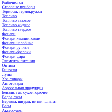
Рыбочистки
Столовые приборы
Термосы, термокружки
Топливо
Топливо газовое
Топливо жидкое
Топливо твердое
Фонари
Фонари кемпинговые
Фонари налобные
Фонари ручные
Фонари-брелоки
Фонари-фара
Элементы питания
Оптика
Бинокли
Лупы
Хоз. товары
Автотовары
Аэрозольная продукция
Бензин, газ, сухое горючее
Ведра, тазы
Веревка, шнуры, нитки, шпагат
Весы
Аксессуары