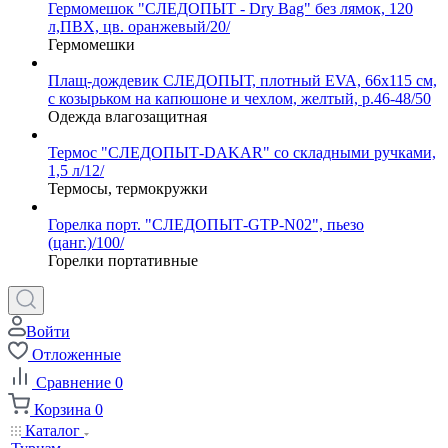
Гермомешок "СЛЕДОПЫТ - Dry Bag" без лямок, 120
л,ПВХ, цв. оранжевый/20/
Гермомешки
Плащ-дождевик СЛЕДОПЫТ, плотный EVA, 66х115 см,
с козырьком на капюшоне и чехлом, желтый, р.46-48/50
Одежда влагозащитная
Термос "СЛЕДОПЫТ-DAKAR" со складными ручками,
1,5 л/12/
Термосы, термокружки
Горелка порт. "СЛЕДОПЫТ-GTP-N02", пьезо
(цанг.)/100/
Горелки портативные
Войти
Отложенные
Сравнение
0
Корзина
0
Каталог