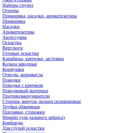
Наборы грузил
Отцепы
Прикормка, насадки, ароматизаторы
Прикормка
Насадки
Ароматизаторы
Аксессуары
Оснастка
Вертлюги
Готовые оснастки
Карабины, крепежи, застежки
Кольца заводные
Кормушки
Отводы, коромысла
Поводки
Поводки с крючком
Поводковый материал
Противозакручиватели
Стопора, конусы, кольца силиконовые
Трубки обжимные
Поплавки, сторожки
Waggler (для дальнего заброса)
Бомбарды
Для глухой оснастки