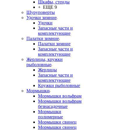
Шкафы, стенды
+ ЕЩЕ 9
Шуруповерты
Удочки зимние
Удочки
Запасные части и
комплектующие
Палатки зимние
Палатки зимние
Запасные части и
комплектующие
Жерлицы, кружки
рыболовные
Жерлицы
Запасные части и
комплектующие
Кружки рыболовные
Мормышки
Мормышки вольфрам
Мормышки вольфрам
безнасадочные
Мормышки
полимерные
Мормышки свинец
Мормышки свинец