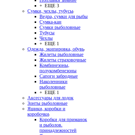
Поплавки зимние
+ ЕЩЕ 3
Сумки, чехлы, тубусы
Ведра, сумки для рыбы
Сумка-кан
Сумки рыболовные
Тубусы
Чехлы
+ ЕЩЕ 1
Одежда, экипировка, обувь
Жилеты рыболовные
Жилеты страховочные
Комбинезоны,
полукомбенезоны
Сапоги забродные
Наколенники
рыболовные
+ ЕЩЕ 1
Аксессуары для лодок
Зонты рыболовные
Ящики, коробки и
коробочки
Коробки для приманок
и рыболов.
принадлежностей