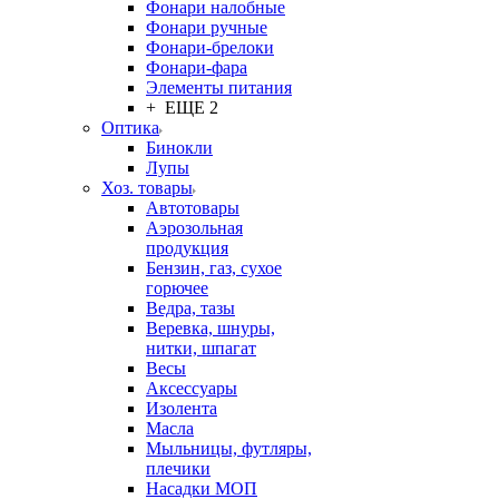
Фонари налобные
Фонари ручные
Фонари-брелоки
Фонари-фара
Элементы питания
+ ЕЩЕ 2
Оптика
Бинокли
Лупы
Хоз. товары
Автотовары
Аэрозольная
продукция
Бензин, газ, сухое
горючее
Ведра, тазы
Веревка, шнуры,
нитки, шпагат
Весы
Аксессуары
Изолента
Масла
Мыльницы, футляры,
плечики
Насадки МОП