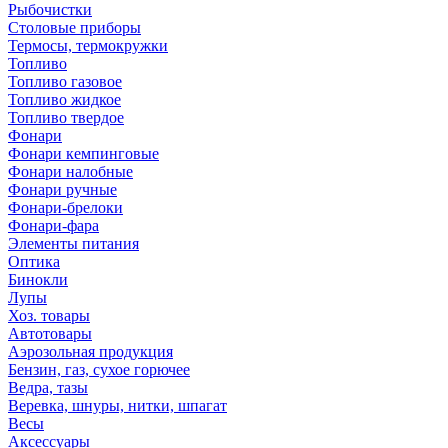
Рыбочистки
Столовые приборы
Термосы, термокружки
Топливо
Топливо газовое
Топливо жидкое
Топливо твердое
Фонари
Фонари кемпинговые
Фонари налобные
Фонари ручные
Фонари-брелоки
Фонари-фара
Элементы питания
Оптика
Бинокли
Лупы
Хоз. товары
Автотовары
Аэрозольная продукция
Бензин, газ, сухое горючее
Ведра, тазы
Веревка, шнуры, нитки, шпагат
Весы
Аксессуары