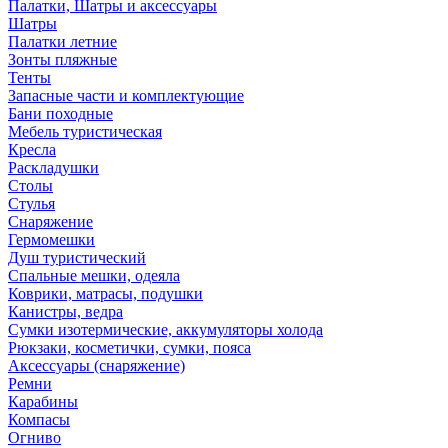
Палатки, Шатры и аксессуары
Шатры
Палатки летние
Зонты пляжные
Тенты
Запасные части и комплектующие
Бани походные
Мебель туристическая
Кресла
Раскладушки
Столы
Стулья
Снаряжение
Гермомешки
Душ туристический
Спальные мешки, одеяла
Коврики, матрасы, подушки
Канистры, ведра
Сумки изотермические, аккумуляторы холода
Рюкзаки, косметички, сумки, пояса
Аксессуары (снаряжение)
Ремни
Карабины
Компасы
Огниво