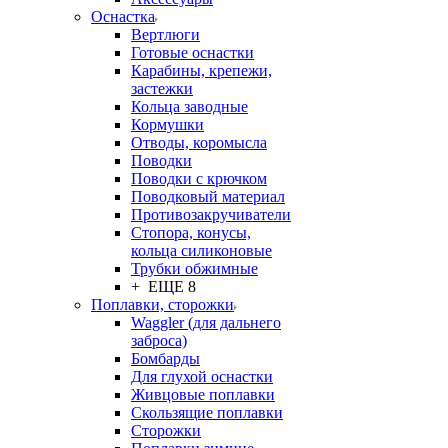
Оснастка
Вертлюги
Готовые оснастки
Карабины, крепежи,
застежки
Кольца заводные
Кормушки
Отводы, коромысла
Поводки
Поводки с крючком
Поводковый материал
Противозакручиватели
Стопора, конусы,
кольца силиконовые
Трубки обжимные
+ ЕЩЕ 8
Поплавки, сторожки
Waggler (для дальнего
заброса)
Бомбарды
Для глухой оснастки
Живцовые поплавки
Скользящие поплавки
Сторожки