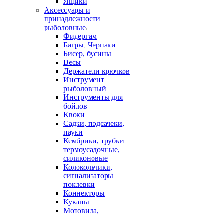
Ящики
Аксессуары и
принадлежности
рыболовные
Фидергам
Багры, Черпаки
Бисер, бусины
Весы
Держатели крючков
Инструмент
рыболовный
Инструменты для
бойлов
Квоки
Садки, подсачеки,
пауки
Кембрики, трубки
термоусадочные,
силиконовые
Колокольчики,
сигнализаторы
поклевки
Коннекторы
Куканы
Мотовила,