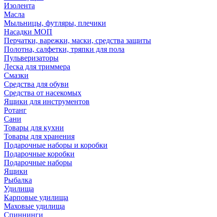
Изолента
Масла
Мыльницы, футляры, плечики
Насадки МОП
Перчатки, варежки, маски, средства защиты
Полотна, салфетки, тряпки для пола
Пульверизаторы
Леска для триммера
Смазки
Средства для обуви
Средства от насекомых
Ящики для инструментов
Ротанг
Сани
Товары для кухни
Товары для хранения
Подарочные наборы и коробки
Подарочные коробки
Подарочные наборы
Ящики
Рыбалка
Удилища
Карповые удилища
Маховые удилища
Спиннинги