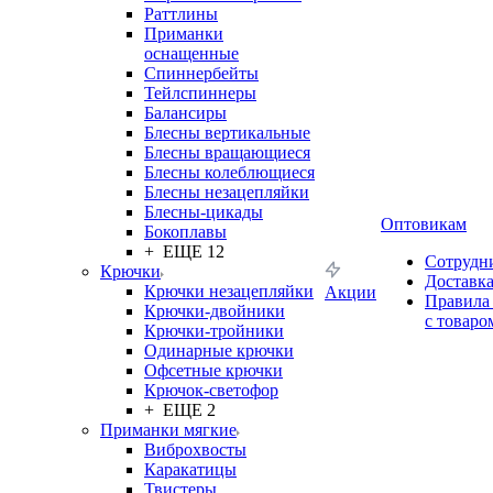
Раттлины
Приманки
оснащенные
Спиннербейты
Тейлспиннеры
Балансиры
Блесны вертикальные
Блесны вращающиеся
Блесны колеблющиеся
Блесны незацепляйки
Блесны-цикады
Оптовикам
Бокоплавы
+ ЕЩЕ 12
Сотрудн
Крючки
Доставк
Крючки незацепляйки
Акции
Правила
Крючки-двойники
с товаро
Крючки-тройники
Одинарные крючки
Офсетные крючки
Крючок-светофор
+ ЕЩЕ 2
Приманки мягкие
Виброхвосты
Каракатицы
Твистеры