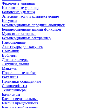
Фидерные удилища
Кастинговые удилища
Болонские удилища
Запасные части и комплектующие
Катушки
Безынерционные передний фрикцион
Безынерционные задний фрикцион
Мультипликаторные
Безынерционные байтраннер
Инерционные
Аксессуары для катушек
Приманки
Воблеры
Джиг-стримеры
Лягушки, мыши
Мандулы
Поролоновые рыбки
Раттлины
Приманки оснащенные
Спиннербейты
Тейлспиннеры
Балансиры
Блесны вертикальные
Блесны вращающиеся
Блесны колеблющиеся