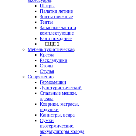
аксессуары
Шатры
Палатки летние
Зонты пляжные
Тенты
Запасные части и
комплектующие
Бани походные
+ ЕЩЕ 2
Мебель туристическая
Кресла
Раскладушки
Столы
Стулья
Снаряжение
Гермомешки
Душ туристический
Спальные мешки,
одеяла
Коврики, матрасы,
подушки
Канистры, ведра
Сумки
изотермические,
аккумуляторы холода