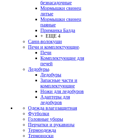
безнасадочные
Мормышки свинец
литые
Мормышки свинец
паяные
Приманка Балда
+ ЕЩЕ 4
Сани-волокуши
Печи и комплектующие
Печи
Комплектующие для
печей
Ледобуры
Ледобуры
Запасные части и
комплектующие
Ножи для ледобуров
Адаптеры для
ледобуров
Одежда влагозащитная
Футболки
Головные уборы
Перчатки и рукавицы
Термоодежда
Термоноски