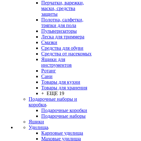
Перчатки, варежки,
маски, средства
защиты
Полотна, салфетки,
тряпки для пола
Пульверизаторы
Леска для триммера
Смазки
Средства для обуви
Средства от насекомых
Ящики для
инструментов
Ротанг
Сани
Товары для кухни
Товары для хранения
+ ЕЩЕ 19
Подарочные наборы и
коробки
Подарочные коробки
Подарочные наборы
Ящики
Удилища
Карповые удилища
Маховые удилища