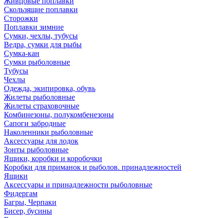
Живцовые поплавки
Скользящие поплавки
Сторожки
Поплавки зимние
Сумки, чехлы, тубусы
Ведра, сумки для рыбы
Сумка-кан
Сумки рыболовные
Тубусы
Чехлы
Одежда, экипировка, обувь
Жилеты рыболовные
Жилеты страховочные
Комбинезоны, полукомбенезоны
Сапоги забродные
Наколенники рыболовные
Аксессуары для лодок
Зонты рыболовные
Ящики, коробки и коробочки
Коробки для приманок и рыболов. принадлежностей
Ящики
Аксессуары и принадлежности рыболовные
Фидергам
Багры, Черпаки
Бисер, бусины