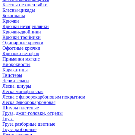
Блесны незацепляйки
Блесны-цикады
Бокоплавы
Крючки
Крючки незацепляйки
Крючки-двойники
Крючки-тройники
Одинарные крючки
Офсетные крючки
Крючок-светофор
Приманки мягкие
Виброхвосты
Каракатицы
Твистеры
Черви, слаги
Леска, шнуры
Леска монофильная
Леска с флюорокарбоновым покрытием
Леска флюорокарбоновая
Шнуры плетеные
Груза, джиг-головки, отцепы
Груза
Груза разборные цветные
Груза разборные
Джиг-головки