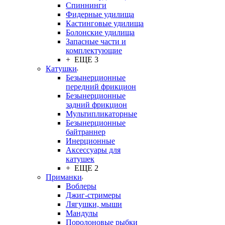
Спиннинги
Фидерные удилища
Кастинговые удилища
Болонские удилища
Запасные части и
комплектующие
+ ЕЩЕ 3
Катушки
Безынерционные
передний фрикцион
Безынерционные
задний фрикцион
Мультипликаторные
Безынерционные
байтраннер
Инерционные
Аксессуары для
катушек
+ ЕЩЕ 2
Приманки
Воблеры
Джиг-стримеры
Лягушки, мыши
Мандулы
Поролоновые рыбки