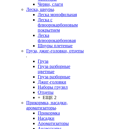
Черви, слаги
Леска, шнуры
Леска монофильная
Леска с
флюорокарбоновым
покрытием
Леска
флюорокарбоновая
Шнуры плетеные
Груза, джиг-головки, отцепы
Груза
Груза разборные
цветные
Груза разборные
Джиг-головки
Наборы грузил
Отцепы
+ ЕЩЕ 2
Прикормка, насадки,
ароматизаторы
Прикормка
Насадки
Ароматизаторы
Аксессуары