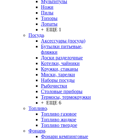
Мультитулы
Ножи
Пилы
Топоры
Лопаты
+ ЕЩЕ 1
Посуда
Аксессуары (посуда)
Бутылки питьевые,
фляжки
Доски разделочные
Котелки, чайники
Кружки, стаканы
Миски, тарелки
Наборы посуды
Рыбочистки
Столовые приборы
Термосы, термокружки
+ ЕЩЕ 6
Топливо
Топливо газовое
Топливо жидкое
Топливо твердое
Фонари
Фонари кемпинговые