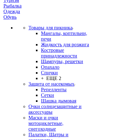
Туризм
Рыбалка
Одежда
Обувь
Товары для пикника
Мангалы, коптильни,
печи
Жидкость для розжига
Костровые
принадлежности
Шампуры, решетки
Опахало
Спички
+ ЕЩЕ 2
Защита от насекомых
Репелленты
Сетки
Шашка дымовая
Очки солнцезащитные и
аксессуары
Маски и очки
мотоциклетные,
снегоходные
Палатки, Шатры и