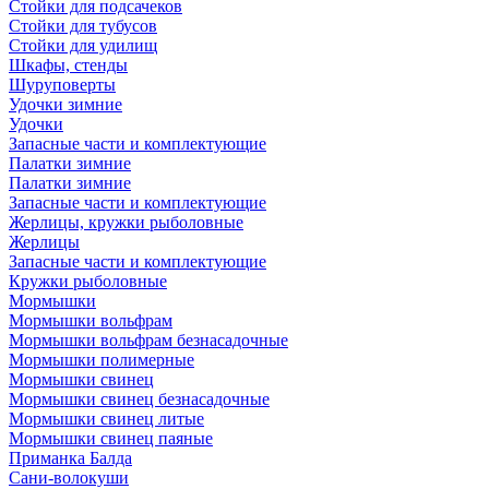
Стойки для подсачеков
Стойки для тубусов
Стойки для удилищ
Шкафы, стенды
Шуруповерты
Удочки зимние
Удочки
Запасные части и комплектующие
Палатки зимние
Палатки зимние
Запасные части и комплектующие
Жерлицы, кружки рыболовные
Жерлицы
Запасные части и комплектующие
Кружки рыболовные
Мормышки
Мормышки вольфрам
Мормышки вольфрам безнасадочные
Мормышки полимерные
Мормышки свинец
Мормышки свинец безнасадочные
Мормышки свинец литые
Мормышки свинец паяные
Приманка Балда
Сани-волокуши