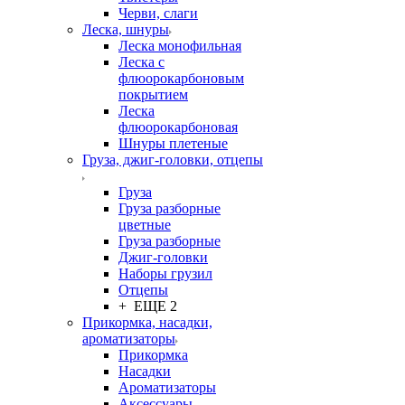
Черви, слаги
Леска, шнуры
Леска монофильная
Леска с
флюорокарбоновым
покрытием
Леска
флюорокарбоновая
Шнуры плетеные
Груза, джиг-головки, отцепы
Груза
Груза разборные
цветные
Груза разборные
Джиг-головки
Наборы грузил
Отцепы
+ ЕЩЕ 2
Прикормка, насадки,
ароматизаторы
Прикормка
Насадки
Ароматизаторы
Аксессуары