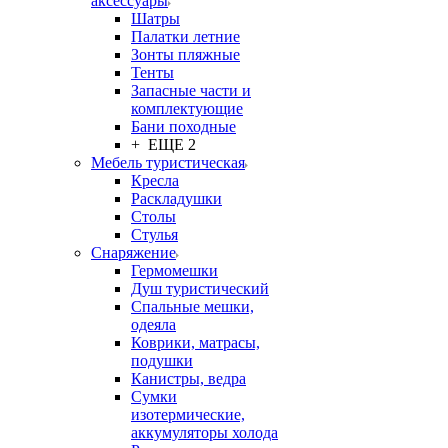
аксессуары
Шатры
Палатки летние
Зонты пляжные
Тенты
Запасные части и
комплектующие
Бани походные
+ ЕЩЕ 2
Мебель туристическая
Кресла
Раскладушки
Столы
Стулья
Снаряжение
Гермомешки
Душ туристический
Спальные мешки,
одеяла
Коврики, матрасы,
подушки
Канистры, ведра
Сумки
изотермические,
аккумуляторы холода