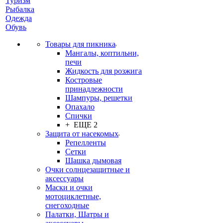
Туризм
Рыбалка
Одежда
Обувь
Товары для пикника
Мангалы, коптильни,
печи
Жидкость для розжига
Костровые
принадлежности
Шампуры, решетки
Опахало
Спички
+ ЕЩЕ 2
Защита от насекомых
Репелленты
Сетки
Шашка дымовая
Очки солнцезащитные и
аксессуары
Маски и очки
мотоциклетные,
снегоходные
Палатки, Шатры и