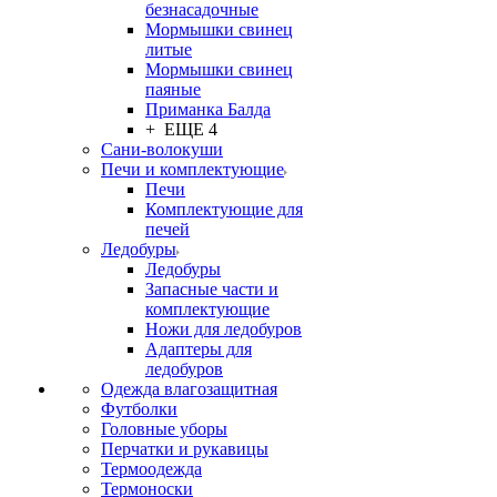
безнасадочные
Мормышки свинец
литые
Мормышки свинец
паяные
Приманка Балда
+ ЕЩЕ 4
Сани-волокуши
Печи и комплектующие
Печи
Комплектующие для
печей
Ледобуры
Ледобуры
Запасные части и
комплектующие
Ножи для ледобуров
Адаптеры для
ледобуров
Одежда влагозащитная
Футболки
Головные уборы
Перчатки и рукавицы
Термоодежда
Термоноски