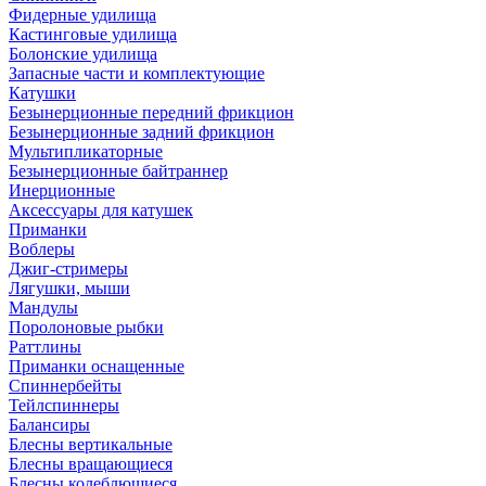
Фидерные удилища
Кастинговые удилища
Болонские удилища
Запасные части и комплектующие
Катушки
Безынерционные передний фрикцион
Безынерционные задний фрикцион
Мультипликаторные
Безынерционные байтраннер
Инерционные
Аксессуары для катушек
Приманки
Воблеры
Джиг-стримеры
Лягушки, мыши
Мандулы
Поролоновые рыбки
Раттлины
Приманки оснащенные
Спиннербейты
Тейлспиннеры
Балансиры
Блесны вертикальные
Блесны вращающиеся
Блесны колеблющиеся