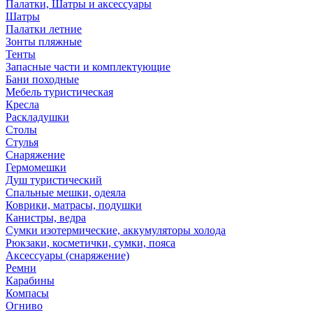
Палатки, Шатры и аксессуары
Шатры
Палатки летние
Зонты пляжные
Тенты
Запасные части и комплектующие
Бани походные
Мебель туристическая
Кресла
Раскладушки
Столы
Стулья
Снаряжение
Гермомешки
Душ туристический
Спальные мешки, одеяла
Коврики, матрасы, подушки
Канистры, ведра
Сумки изотермические, аккумуляторы холода
Рюкзаки, косметички, сумки, пояса
Аксессуары (снаряжение)
Ремни
Карабины
Компасы
Огниво