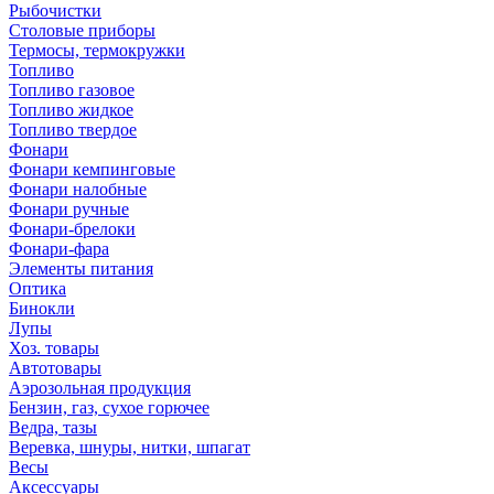
Рыбочистки
Столовые приборы
Термосы, термокружки
Топливо
Топливо газовое
Топливо жидкое
Топливо твердое
Фонари
Фонари кемпинговые
Фонари налобные
Фонари ручные
Фонари-брелоки
Фонари-фара
Элементы питания
Оптика
Бинокли
Лупы
Хоз. товары
Автотовары
Аэрозольная продукция
Бензин, газ, сухое горючее
Ведра, тазы
Веревка, шнуры, нитки, шпагат
Весы
Аксессуары