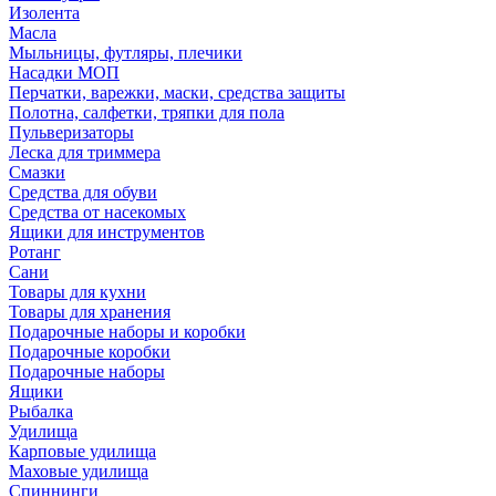
Изолента
Масла
Мыльницы, футляры, плечики
Насадки МОП
Перчатки, варежки, маски, средства защиты
Полотна, салфетки, тряпки для пола
Пульверизаторы
Леска для триммера
Смазки
Средства для обуви
Средства от насекомых
Ящики для инструментов
Ротанг
Сани
Товары для кухни
Товары для хранения
Подарочные наборы и коробки
Подарочные коробки
Подарочные наборы
Ящики
Рыбалка
Удилища
Карповые удилища
Маховые удилища
Спиннинги