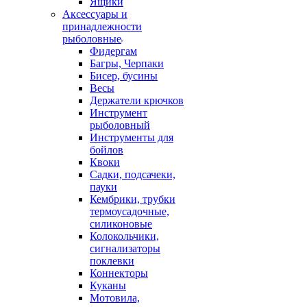
Ящики
Аксессуары и
принадлежности
рыболовные
Фидергам
Багры, Черпаки
Бисер, бусины
Весы
Держатели крючков
Инструмент
рыболовный
Инструменты для
бойлов
Квоки
Садки, подсачеки,
пауки
Кембрики, трубки
термоусадочные,
силиконовые
Колокольчики,
сигнализаторы
поклевки
Коннекторы
Куканы
Мотовила,