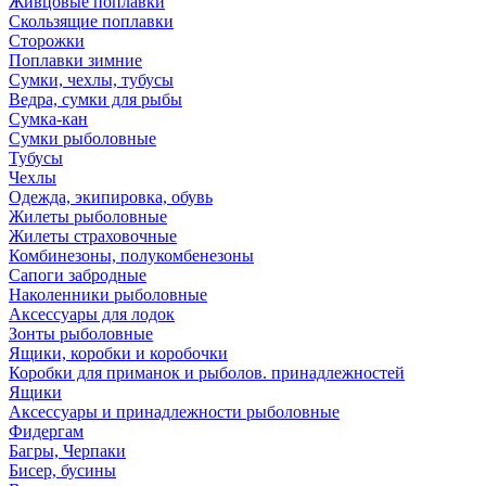
Живцовые поплавки
Скользящие поплавки
Сторожки
Поплавки зимние
Сумки, чехлы, тубусы
Ведра, сумки для рыбы
Сумка-кан
Сумки рыболовные
Тубусы
Чехлы
Одежда, экипировка, обувь
Жилеты рыболовные
Жилеты страховочные
Комбинезоны, полукомбенезоны
Сапоги забродные
Наколенники рыболовные
Аксессуары для лодок
Зонты рыболовные
Ящики, коробки и коробочки
Коробки для приманок и рыболов. принадлежностей
Ящики
Аксессуары и принадлежности рыболовные
Фидергам
Багры, Черпаки
Бисер, бусины