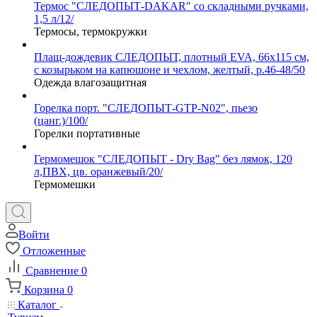
Термос "СЛЕДОПЫТ-DAKAR" со складными ручками,
1,5 л/12/
Термосы, термокружки
Плащ-дождевик СЛЕДОПЫТ, плотный EVA, 66х115 см,
с козырьком на капюшоне и чехлом, желтый, р.46-48/50
Одежда влагозащитная
Горелка порт. "СЛЕДОПЫТ-GTP-N02", пьезо
(цанг.)/100/
Горелки портативные
Гермомешок "СЛЕДОПЫТ - Dry Bag" без лямок, 120
л,ПВХ, цв. оранжевый/20/
Гермомешки
Войти
Отложенные
Сравнение
0
Корзина
0
Каталог