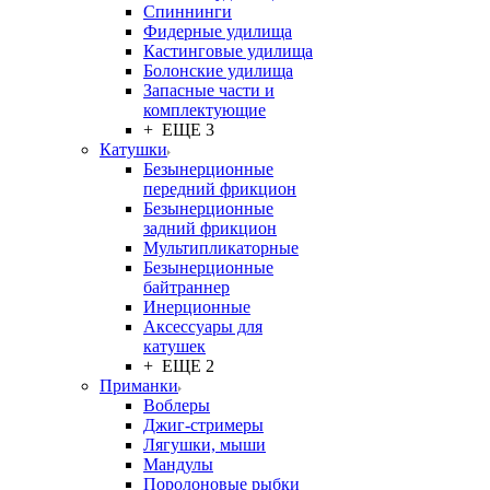
Спиннинги
Фидерные удилища
Кастинговые удилища
Болонские удилища
Запасные части и
комплектующие
+ ЕЩЕ 3
Катушки
Безынерционные
передний фрикцион
Безынерционные
задний фрикцион
Мультипликаторные
Безынерционные
байтраннер
Инерционные
Аксессуары для
катушек
+ ЕЩЕ 2
Приманки
Воблеры
Джиг-стримеры
Лягушки, мыши
Мандулы
Поролоновые рыбки