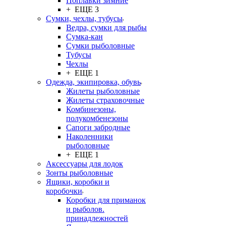
Поплавки зимние
+ ЕЩЕ 3
Сумки, чехлы, тубусы
Ведра, сумки для рыбы
Сумка-кан
Сумки рыболовные
Тубусы
Чехлы
+ ЕЩЕ 1
Одежда, экипировка, обувь
Жилеты рыболовные
Жилеты страховочные
Комбинезоны,
полукомбенезоны
Сапоги забродные
Наколенники
рыболовные
+ ЕЩЕ 1
Аксессуары для лодок
Зонты рыболовные
Ящики, коробки и
коробочки
Коробки для приманок
и рыболов.
принадлежностей