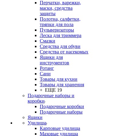
Перчатки, варежки,
маски, средства
защиты
Полотна, салфетки,
тряпки для пола
Пульверизаторы
Леска для триммера
Смазки
Средства для обуви
Средства от насекомых
Ящики для
инструментов
Ротанг
Сани
Товары для кухни
Товары для хранения
+ ЕЩЕ 19
Подарочные наборы и
коробки
Подарочные коробки
Подарочные наборы
Ящики
Удилища
Карповые удилища
Маховые удилища