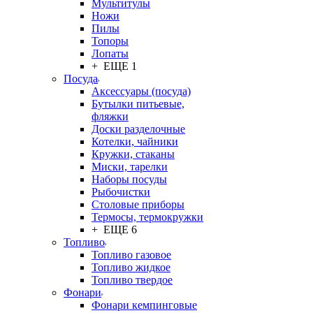
Мультитулы
Ножи
Пилы
Топоры
Лопаты
+ ЕЩЕ 1
Посуда
Аксессуары (посуда)
Бутылки питьевые,
фляжки
Доски разделочные
Котелки, чайники
Кружки, стаканы
Миски, тарелки
Наборы посуды
Рыбочистки
Столовые приборы
Термосы, термокружки
+ ЕЩЕ 6
Топливо
Топливо газовое
Топливо жидкое
Топливо твердое
Фонари
Фонари кемпинговые