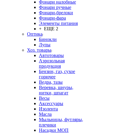
Фонари налобные
Фонари ручные
Фонари-брелоки
Фонари-фара
Элементы питания
+ ЕЩЕ 2
Оптика
Бинокли
Лупы
Хоз. товары
Автотовары
Аэрозольная
продукция
Бензин, газ, сухое
горючее
Ведра, тазы
Веревка, шнуры,
нитки, шпагат
Весы
Аксессуары
Изолента
Масла
Мыльницы, футляры,
плечики
Насадки МОП