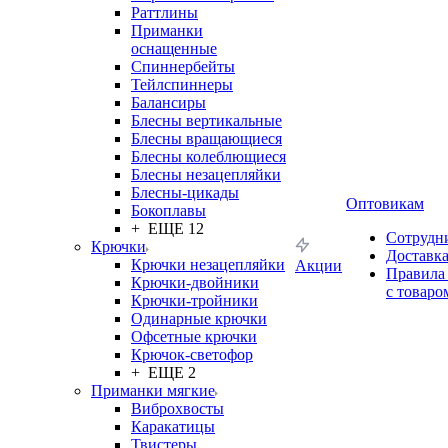
Раттлины
Приманки
оснащенные
Спиннербейты
Тейлспиннеры
Балансиры
Блесны вертикальные
Блесны вращающиеся
Блесны колеблющиеся
Блесны незацепляйки
Блесны-цикады
Оптовикам
Бокоплавы
+ ЕЩЕ 12
Сотрудн
Крючки
Доставк
Крючки незацепляйки
Акции
Правила
Крючки-двойники
с товаро
Крючки-тройники
Одинарные крючки
Офсетные крючки
Крючок-светофор
+ ЕЩЕ 2
Приманки мягкие
Виброхвосты
Каракатицы
Твистеры