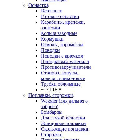
Оснастка
Вертлюги
Готовые оснастки
Карабины, крепежи,
застежки
Кольца заводные
Кормушки
Отводы, коромысла
Поводки
Поводки с крючком
Поводковый материал
Противозакручиватели
Стопора, конусы,
кольца силиконовые
Трубки обжимные
+ ЕЩЕ 8
Поплавки, сторожки
Waggler (для дальнего
заброса)
Бомбарды
Для глухой оснастки
Живцовые поплавки
Скользящие поплавки
Сторожки