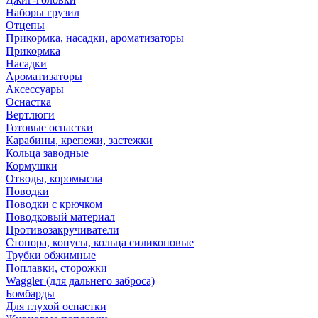
Наборы грузил
Отцепы
Прикормка, насадки, ароматизаторы
Прикормка
Насадки
Ароматизаторы
Аксессуары
Оснастка
Вертлюги
Готовые оснастки
Карабины, крепежи, застежки
Кольца заводные
Кормушки
Отводы, коромысла
Поводки
Поводки с крючком
Поводковый материал
Противозакручиватели
Стопора, конусы, кольца силиконовые
Трубки обжимные
Поплавки, сторожки
Waggler (для дальнего заброса)
Бомбарды
Для глухой оснастки