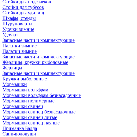
Стойки для подсачеков
Стойки для тубусов
Стойки для удилищ
Шкафы, стенды
Шуруповерты
Удочки зимние
Удочки
Запасные части и комплектующие
Палатки зимние
Палатки зимние
Запасные части и комплектующие
Жерлицы, кружки рыболовные
Жерлицы
Запасные части и комплектующие
Кружки рыболовные
Мормышки
Мормышки вольфрам
Мормышки вольфрам безнасадочные
Мормышки полимерные
Мормышки свинец
Мормышки свинец безнасадочные
Мормышки свинец литые
Мормышки свинец паяные
Приманка Балда
Сани-волокуши