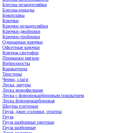
Блесны незацепляйки
Блесны-цикады
Бокоплавы
Крючки
Крючки незацепляйки
Крючки-двойники
Крючки-тройники
Одинарные крючки
Офсетные крючки
Крючок-светофор
Приманки мягкие
Виброхвосты
Каракатицы
Твистеры
Черви, слаги
Леска, шнуры
Леска монофильная
Леска с флюорокарбоновым покрытием
Леска флюорокарбоновая
Шнуры плетеные
Груза, джиг-головки, отцепы
Груза
Груза разборные цветные
Груза разборные
Джиг-головки