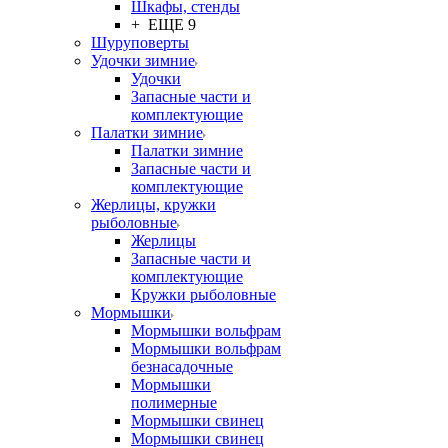
Шкафы, стенды
+ ЕЩЕ 9
Шуруповерты
Удочки зимние
Удочки
Запасные части и
комплектующие
Палатки зимние
Палатки зимние
Запасные части и
комплектующие
Жерлицы, кружки
рыболовные
Жерлицы
Запасные части и
комплектующие
Кружки рыболовные
Мормышки
Мормышки вольфрам
Мормышки вольфрам
безнасадочные
Мормышки
полимерные
Мормышки свинец
Мормышки свинец