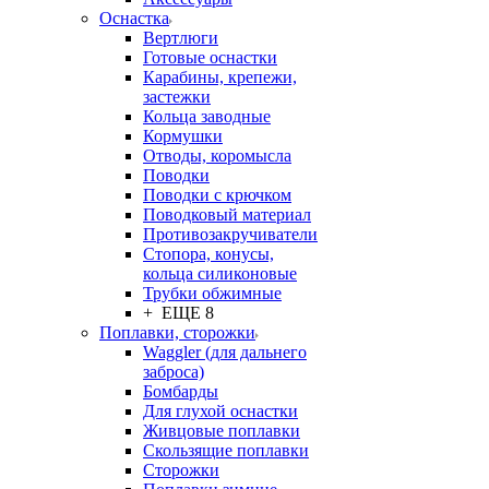
Оснастка
Вертлюги
Готовые оснастки
Карабины, крепежи,
застежки
Кольца заводные
Кормушки
Отводы, коромысла
Поводки
Поводки с крючком
Поводковый материал
Противозакручиватели
Стопора, конусы,
кольца силиконовые
Трубки обжимные
+ ЕЩЕ 8
Поплавки, сторожки
Waggler (для дальнего
заброса)
Бомбарды
Для глухой оснастки
Живцовые поплавки
Скользящие поплавки
Сторожки