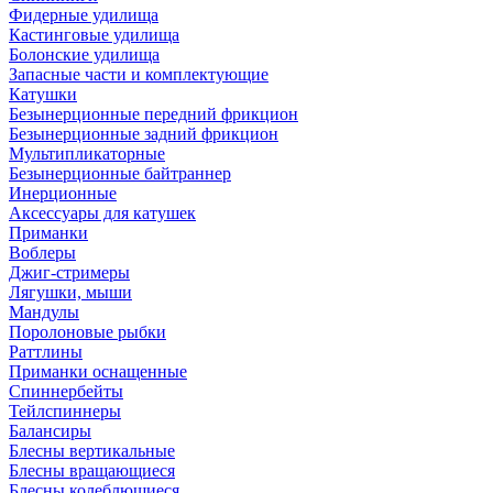
Фидерные удилища
Кастинговые удилища
Болонские удилища
Запасные части и комплектующие
Катушки
Безынерционные передний фрикцион
Безынерционные задний фрикцион
Мультипликаторные
Безынерционные байтраннер
Инерционные
Аксессуары для катушек
Приманки
Воблеры
Джиг-стримеры
Лягушки, мыши
Мандулы
Поролоновые рыбки
Раттлины
Приманки оснащенные
Спиннербейты
Тейлспиннеры
Балансиры
Блесны вертикальные
Блесны вращающиеся
Блесны колеблющиеся