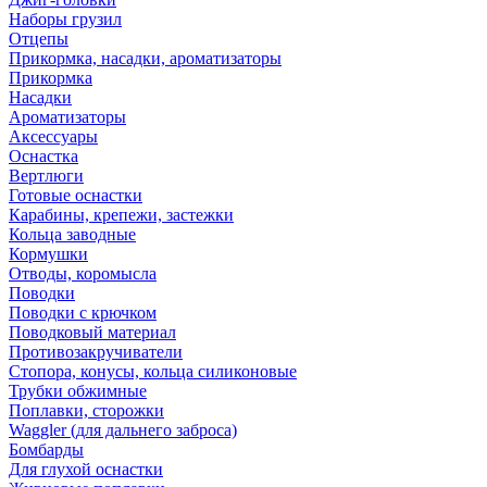
Наборы грузил
Отцепы
Прикормка, насадки, ароматизаторы
Прикормка
Насадки
Ароматизаторы
Аксессуары
Оснастка
Вертлюги
Готовые оснастки
Карабины, крепежи, застежки
Кольца заводные
Кормушки
Отводы, коромысла
Поводки
Поводки с крючком
Поводковый материал
Противозакручиватели
Стопора, конусы, кольца силиконовые
Трубки обжимные
Поплавки, сторожки
Waggler (для дальнего заброса)
Бомбарды
Для глухой оснастки