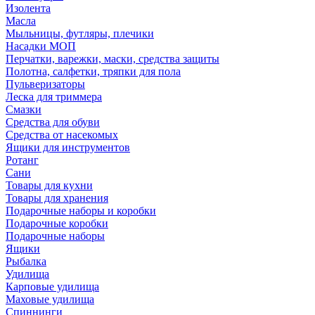
Изолента
Масла
Мыльницы, футляры, плечики
Насадки МОП
Перчатки, варежки, маски, средства защиты
Полотна, салфетки, тряпки для пола
Пульверизаторы
Леска для триммера
Смазки
Средства для обуви
Средства от насекомых
Ящики для инструментов
Ротанг
Сани
Товары для кухни
Товары для хранения
Подарочные наборы и коробки
Подарочные коробки
Подарочные наборы
Ящики
Рыбалка
Удилища
Карповые удилища
Маховые удилища
Спиннинги