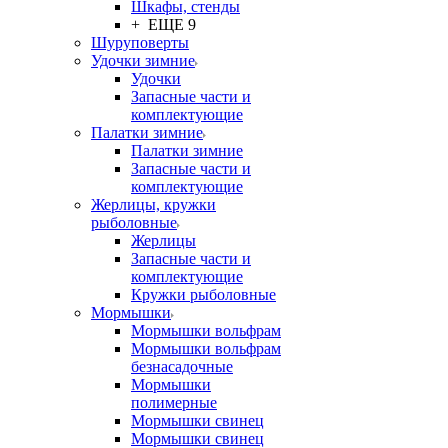
Шкафы, стенды
+ ЕЩЕ 9
Шуруповерты
Удочки зимние
Удочки
Запасные части и
комплектующие
Палатки зимние
Палатки зимние
Запасные части и
комплектующие
Жерлицы, кружки
рыболовные
Жерлицы
Запасные части и
комплектующие
Кружки рыболовные
Мормышки
Мормышки вольфрам
Мормышки вольфрам
безнасадочные
Мормышки
полимерные
Мормышки свинец
Мормышки свинец