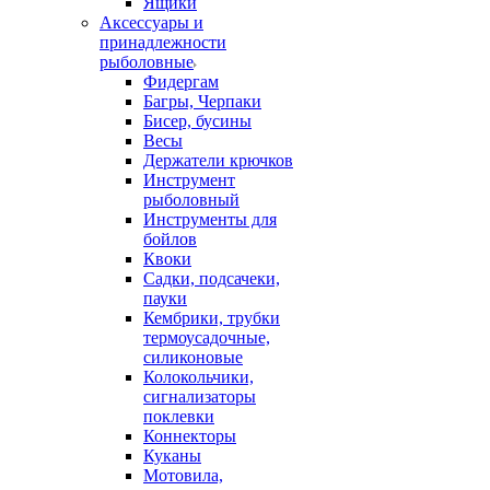
Ящики
Аксессуары и
принадлежности
рыболовные
Фидергам
Багры, Черпаки
Бисер, бусины
Весы
Держатели крючков
Инструмент
рыболовный
Инструменты для
бойлов
Квоки
Садки, подсачеки,
пауки
Кембрики, трубки
термоусадочные,
силиконовые
Колокольчики,
сигнализаторы
поклевки
Коннекторы
Куканы
Мотовила,