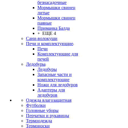
безнасадочные
Мормышки свинец
литые
Мормышки свинец
паяные
Приманка Балда
+ ЕЩЕ 4
Сани-волокуши
Печи и комплектующие
Печи
Комплектующие для
печей
Ледобуры
Ледобуры
Запасные части и
комплектующие
Ножи для ледобуров
Адаптеры для
ледобуров
Одежда влагозащитная
Футболки
Головные уборы
Перчатки и рукавицы
Термоодежда
Термоноски