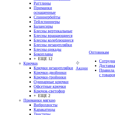
Раттлины
Приманки
оснащенные
Спиннербейты
Тейлспиннеры
Балансиры
Блесны вертикальные
Блесны вращающиеся
Блесны колеблющиеся
Блесны незацепляйки
Блесны-цикады
Оптовикам
Бокоплавы
+ ЕЩЕ 12
Сотрудн
Крючки
Доставк
Крючки незацепляйки
Акции
Правила
Крючки-двойники
с товаро
Крючки-тройники
Одинарные крючки
Офсетные крючки
Крючок-светофор
+ ЕЩЕ 2
Приманки мягкие
Виброхвосты
Каракатицы
Твистеры