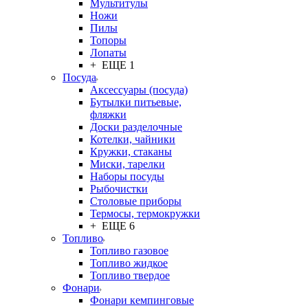
Мультитулы
Ножи
Пилы
Топоры
Лопаты
+ ЕЩЕ 1
Посуда
Аксессуары (посуда)
Бутылки питьевые,
фляжки
Доски разделочные
Котелки, чайники
Кружки, стаканы
Миски, тарелки
Наборы посуды
Рыбочистки
Столовые приборы
Термосы, термокружки
+ ЕЩЕ 6
Топливо
Топливо газовое
Топливо жидкое
Топливо твердое
Фонари
Фонари кемпинговые