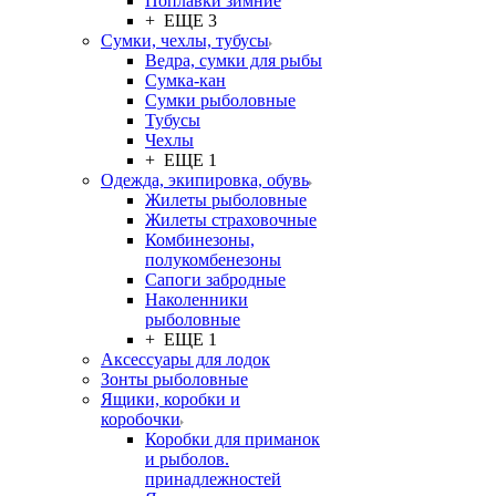
Поплавки зимние
+ ЕЩЕ 3
Сумки, чехлы, тубусы
Ведра, сумки для рыбы
Сумка-кан
Сумки рыболовные
Тубусы
Чехлы
+ ЕЩЕ 1
Одежда, экипировка, обувь
Жилеты рыболовные
Жилеты страховочные
Комбинезоны,
полукомбенезоны
Сапоги забродные
Наколенники
рыболовные
+ ЕЩЕ 1
Аксессуары для лодок
Зонты рыболовные
Ящики, коробки и
коробочки
Коробки для приманок
и рыболов.
принадлежностей