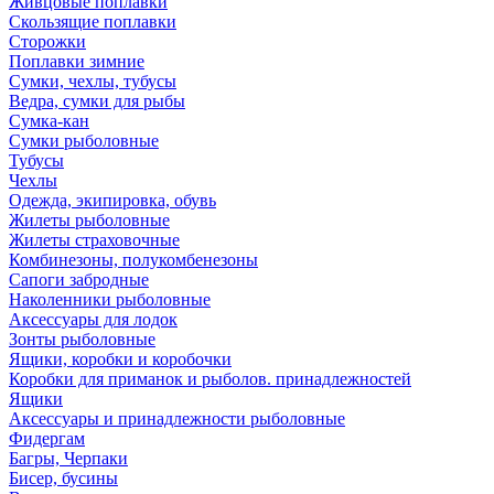
Живцовые поплавки
Скользящие поплавки
Сторожки
Поплавки зимние
Сумки, чехлы, тубусы
Ведра, сумки для рыбы
Сумка-кан
Сумки рыболовные
Тубусы
Чехлы
Одежда, экипировка, обувь
Жилеты рыболовные
Жилеты страховочные
Комбинезоны, полукомбенезоны
Сапоги забродные
Наколенники рыболовные
Аксессуары для лодок
Зонты рыболовные
Ящики, коробки и коробочки
Коробки для приманок и рыболов. принадлежностей
Ящики
Аксессуары и принадлежности рыболовные
Фидергам
Багры, Черпаки
Бисер, бусины