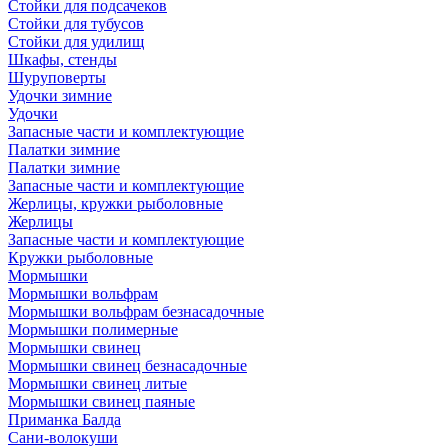
Стойки для подсачеков
Стойки для тубусов
Стойки для удилищ
Шкафы, стенды
Шуруповерты
Удочки зимние
Удочки
Запасные части и комплектующие
Палатки зимние
Палатки зимние
Запасные части и комплектующие
Жерлицы, кружки рыболовные
Жерлицы
Запасные части и комплектующие
Кружки рыболовные
Мормышки
Мормышки вольфрам
Мормышки вольфрам безнасадочные
Мормышки полимерные
Мормышки свинец
Мормышки свинец безнасадочные
Мормышки свинец литые
Мормышки свинец паяные
Приманка Балда
Сани-волокуши