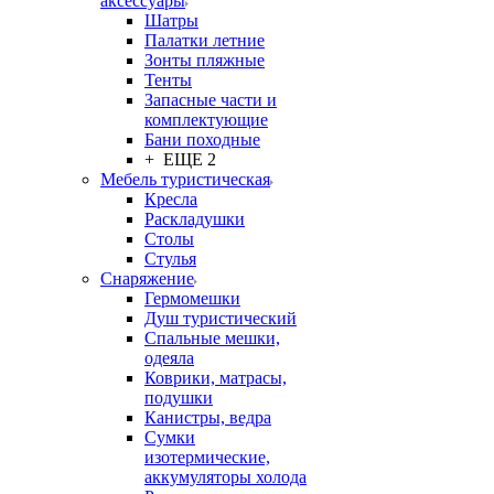
аксессуары
Шатры
Палатки летние
Зонты пляжные
Тенты
Запасные части и
комплектующие
Бани походные
+ ЕЩЕ 2
Мебель туристическая
Кресла
Раскладушки
Столы
Стулья
Снаряжение
Гермомешки
Душ туристический
Спальные мешки,
одеяла
Коврики, матрасы,
подушки
Канистры, ведра
Сумки
изотермические,
аккумуляторы холода