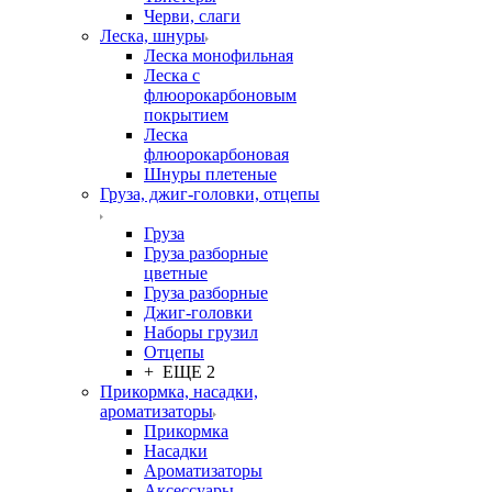
Черви, слаги
Леска, шнуры
Леска монофильная
Леска с
флюорокарбоновым
покрытием
Леска
флюорокарбоновая
Шнуры плетеные
Груза, джиг-головки, отцепы
Груза
Груза разборные
цветные
Груза разборные
Джиг-головки
Наборы грузил
Отцепы
+ ЕЩЕ 2
Прикормка, насадки,
ароматизаторы
Прикормка
Насадки
Ароматизаторы
Аксессуары