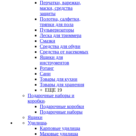
Перчатки, варежки,
маски, средства
защиты
Полотна, салфетки,
тряпки для пола
Пульверизаторы
Леска для триммера
Смазки
Средства для обуви
Средства от насекомых
Ящики для
инструментов
Ротанг
Сани
Товары для кухни
Товары для хранения
+ ЕЩЕ 19
Подарочные наборы и
коробки
Подарочные коробки
Подарочные наборы
Ящики
Удилища
Карповые удилища
Маховые удилища