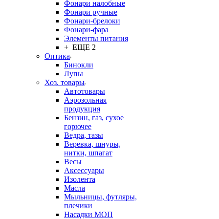
Фонари налобные
Фонари ручные
Фонари-брелоки
Фонари-фара
Элементы питания
+ ЕЩЕ 2
Оптика
Бинокли
Лупы
Хоз. товары
Автотовары
Аэрозольная
продукция
Бензин, газ, сухое
горючее
Ведра, тазы
Веревка, шнуры,
нитки, шпагат
Весы
Аксессуары
Изолента
Масла
Мыльницы, футляры,
плечики
Насадки МОП