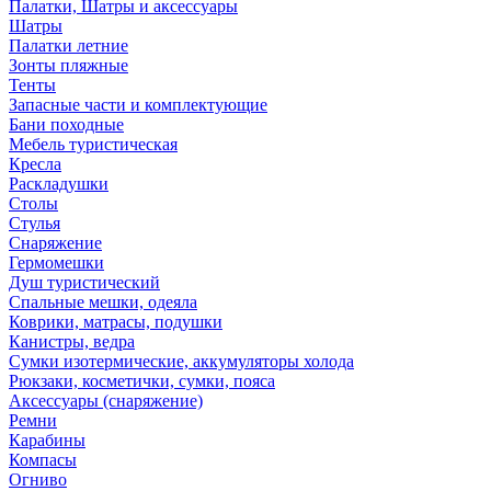
Палатки, Шатры и аксессуары
Шатры
Палатки летние
Зонты пляжные
Тенты
Запасные части и комплектующие
Бани походные
Мебель туристическая
Кресла
Раскладушки
Столы
Стулья
Снаряжение
Гермомешки
Душ туристический
Спальные мешки, одеяла
Коврики, матрасы, подушки
Канистры, ведра
Сумки изотермические, аккумуляторы холода
Рюкзаки, косметички, сумки, пояса
Аксессуары (снаряжение)
Ремни
Карабины
Компасы
Огниво