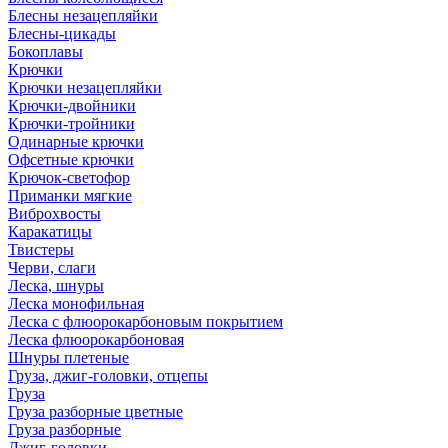
Блесны незацепляйки
Блесны-цикады
Бокоплавы
Крючки
Крючки незацепляйки
Крючки-двойники
Крючки-тройники
Одинарные крючки
Офсетные крючки
Крючок-светофор
Приманки мягкие
Виброхвосты
Каракатицы
Твистеры
Черви, слаги
Леска, шнуры
Леска монофильная
Леска с флюорокарбоновым покрытием
Леска флюорокарбоновая
Шнуры плетеные
Груза, джиг-головки, отцепы
Груза
Груза разборные цветные
Груза разборные
Джиг-головки