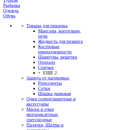
Туризм
Рыбалка
Одежда
Обувь
Товары для пикника
Мангалы, коптильни,
печи
Жидкость для розжига
Костровые
принадлежности
Шампуры, решетки
Опахало
Спички
+ ЕЩЕ 2
Защита от насекомых
Репелленты
Сетки
Шашка дымовая
Очки солнцезащитные и
аксессуары
Маски и очки
мотоциклетные,
снегоходные
Палатки, Шатры и