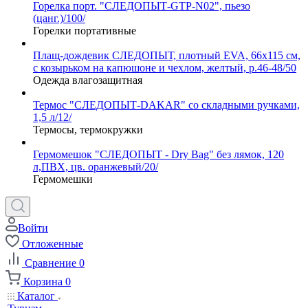
Горелка порт. "СЛЕДОПЫТ-GTP-N02", пьезо
(цанг.)/100/
Горелки портативные
Плащ-дождевик СЛЕДОПЫТ, плотный EVA, 66х115 см,
с козырьком на капюшоне и чехлом, желтый, р.46-48/50
Одежда влагозащитная
Термос "СЛЕДОПЫТ-DAKAR" со складными ручками,
1,5 л/12/
Термосы, термокружки
Гермомешок "СЛЕДОПЫТ - Dry Bag" без лямок, 120
л,ПВХ, цв. оранжевый/20/
Гермомешки
Войти
Отложенные
Сравнение
0
Корзина
0
Каталог