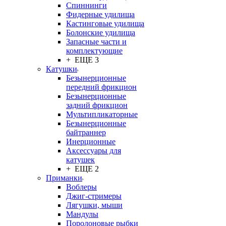
Спиннинги
Фидерные удилища
Кастинговые удилища
Болонские удилища
Запасные части и
комплектующие
+ ЕЩЕ 3
Катушки
Безынерционные
передний фрикцион
Безынерционные
задний фрикцион
Мультипликаторные
Безынерционные
байтраннер
Инерционные
Аксессуары для
катушек
+ ЕЩЕ 2
Приманки
Воблеры
Джиг-стримеры
Лягушки, мыши
Мандулы
Поролоновые рыбки