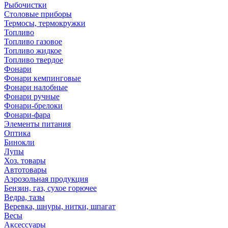
Рыбочистки
Столовые приборы
Термосы, термокружки
Топливо
Топливо газовое
Топливо жидкое
Топливо твердое
Фонари
Фонари кемпинговые
Фонари налобные
Фонари ручные
Фонари-брелоки
Фонари-фара
Элементы питания
Оптика
Бинокли
Лупы
Хоз. товары
Автотовары
Аэрозольная продукция
Бензин, газ, сухое горючее
Ведра, тазы
Веревка, шнуры, нитки, шпагат
Весы
Аксессуары