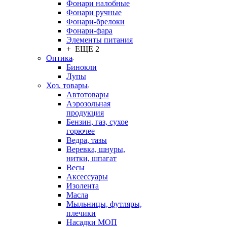
Фонари налобные
Фонари ручные
Фонари-брелоки
Фонари-фара
Элементы питания
+ ЕЩЕ 2
Оптика
Бинокли
Лупы
Хоз. товары
Автотовары
Аэрозольная
продукция
Бензин, газ, сухое
горючее
Ведра, тазы
Веревка, шнуры,
нитки, шпагат
Весы
Аксессуары
Изолента
Масла
Мыльницы, футляры,
плечики
Насадки МОП