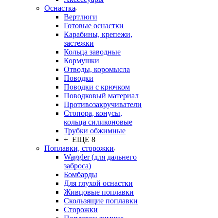
Оснастка
Вертлюги
Готовые оснастки
Карабины, крепежи,
застежки
Кольца заводные
Кормушки
Отводы, коромысла
Поводки
Поводки с крючком
Поводковый материал
Противозакручиватели
Стопора, конусы,
кольца силиконовые
Трубки обжимные
+ ЕЩЕ 8
Поплавки, сторожки
Waggler (для дальнего
заброса)
Бомбарды
Для глухой оснастки
Живцовые поплавки
Скользящие поплавки
Сторожки