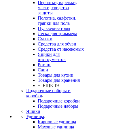
Перчатки, варежки,
маски, средства
защиты
Полотна, салфетки,
тряпки для пола
Пульверизаторы
Леска для триммера
Смазки
Средства для обуви
Средства от насекомых
Ящики для
инструментов
Ротанг
Сани
Товары для кухни
Товары для хранения
+ ЕЩЕ 19
Подарочные наборы и
коробки
Подарочные коробки
Подарочные наборы
Ящики
Удилища
Карповые удилища
Маховые удилища