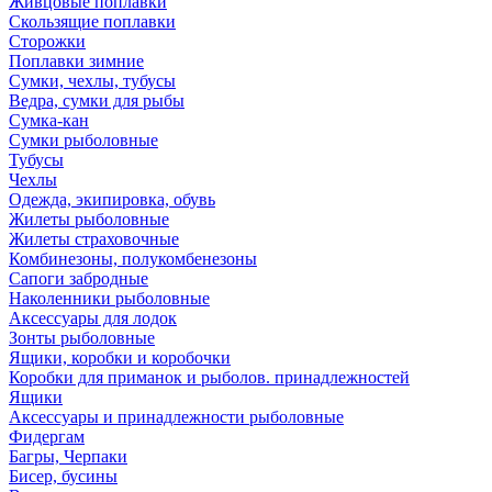
Живцовые поплавки
Скользящие поплавки
Сторожки
Поплавки зимние
Сумки, чехлы, тубусы
Ведра, сумки для рыбы
Сумка-кан
Сумки рыболовные
Тубусы
Чехлы
Одежда, экипировка, обувь
Жилеты рыболовные
Жилеты страховочные
Комбинезоны, полукомбенезоны
Сапоги забродные
Наколенники рыболовные
Аксессуары для лодок
Зонты рыболовные
Ящики, коробки и коробочки
Коробки для приманок и рыболов. принадлежностей
Ящики
Аксессуары и принадлежности рыболовные
Фидергам
Багры, Черпаки
Бисер, бусины