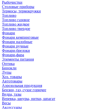
Рыбочистки
Столовые приборы
Термосы, термокружки
Топливо
Топливо газовое
Топливо жидкое
Топливо твердое
Фонари
Фонари кемпинговые
Фонари налобные
Фонари ручные
Фонари-брелоки
Фонари-фара
Элементы питания
Оптика
Бинокли
Лупы
Хоз. товары
Автотовары
Аэрозольная продукция
Бензин, газ, сухое горючее
Ведра, тазы
Веревка, шнуры, нитки, шпагат
Весы
Аксессуары