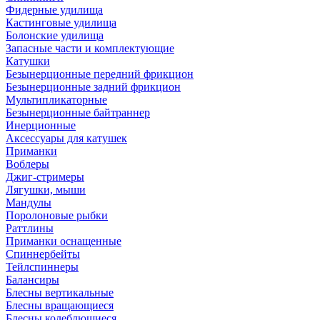
Фидерные удилища
Кастинговые удилища
Болонские удилища
Запасные части и комплектующие
Катушки
Безынерционные передний фрикцион
Безынерционные задний фрикцион
Мультипликаторные
Безынерционные байтраннер
Инерционные
Аксессуары для катушек
Приманки
Воблеры
Джиг-стримеры
Лягушки, мыши
Мандулы
Поролоновые рыбки
Раттлины
Приманки оснащенные
Спиннербейты
Тейлспиннеры
Балансиры
Блесны вертикальные
Блесны вращающиеся
Блесны колеблющиеся