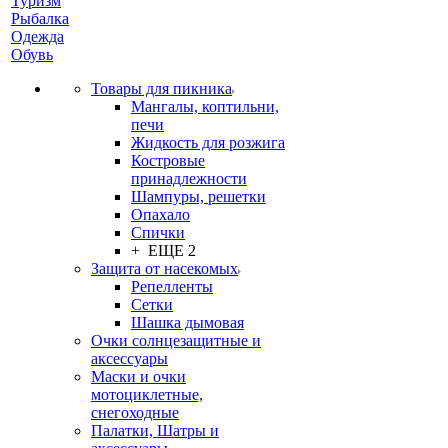
Туризм
Рыбалка
Одежда
Обувь
Товары для пикника
Мангалы, коптильни,
печи
Жидкость для розжига
Костровые
принадлежности
Шампуры, решетки
Опахало
Спички
+ ЕЩЕ 2
Защита от насекомых
Репелленты
Сетки
Шашка дымовая
Очки солнцезащитные и
аксессуары
Маски и очки
мотоциклетные,
снегоходные
Палатки, Шатры и