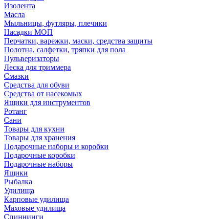
Изолента
Масла
Мыльницы, футляры, плечики
Насадки МОП
Перчатки, варежки, маски, средства защиты
Полотна, салфетки, тряпки для пола
Пульверизаторы
Леска для триммера
Смазки
Средства для обуви
Средства от насекомых
Ящики для инструментов
Ротанг
Сани
Товары для кухни
Товары для хранения
Подарочные наборы и коробки
Подарочные коробки
Подарочные наборы
Ящики
Рыбалка
Удилища
Карповые удилища
Маховые удилища
Спиннинги