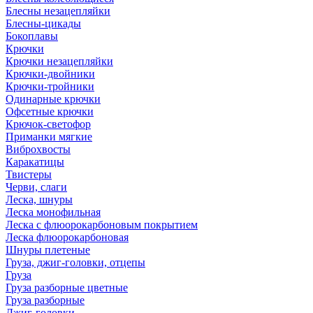
Блесны незацепляйки
Блесны-цикады
Бокоплавы
Крючки
Крючки незацепляйки
Крючки-двойники
Крючки-тройники
Одинарные крючки
Офсетные крючки
Крючок-светофор
Приманки мягкие
Виброхвосты
Каракатицы
Твистеры
Черви, слаги
Леска, шнуры
Леска монофильная
Леска с флюорокарбоновым покрытием
Леска флюорокарбоновая
Шнуры плетеные
Груза, джиг-головки, отцепы
Груза
Груза разборные цветные
Груза разборные
Джиг-головки