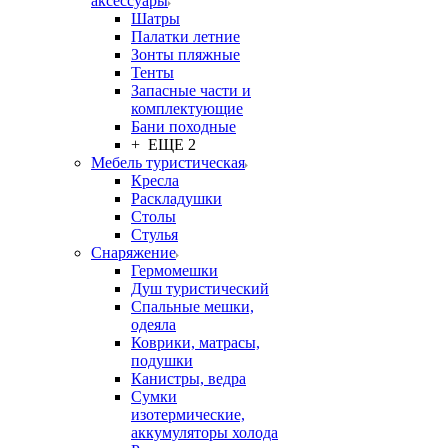
аксессуары
Шатры
Палатки летние
Зонты пляжные
Тенты
Запасные части и
комплектующие
Бани походные
+ ЕЩЕ 2
Мебель туристическая
Кресла
Раскладушки
Столы
Стулья
Снаряжение
Гермомешки
Душ туристический
Спальные мешки,
одеяла
Коврики, матрасы,
подушки
Канистры, ведра
Сумки
изотермические,
аккумуляторы холода