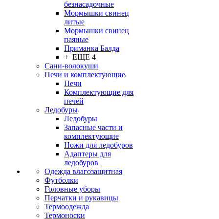
безнасадочные
Мормышки свинец
литые
Мормышки свинец
паяные
Приманка Балда
+ ЕЩЕ 4
Сани-волокуши
Печи и комплектующие
Печи
Комплектующие для
печей
Ледобуры
Ледобуры
Запасные части и
комплектующие
Ножи для ледобуров
Адаптеры для
ледобуров
Одежда влагозащитная
Футболки
Головные уборы
Перчатки и рукавицы
Термоодежда
Термоноски