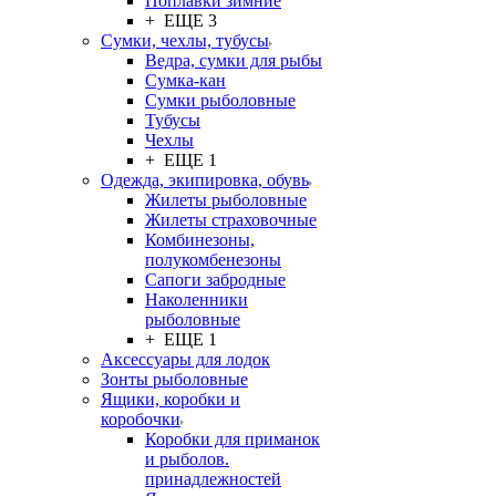
Поплавки зимние
+ ЕЩЕ 3
Сумки, чехлы, тубусы
Ведра, сумки для рыбы
Сумка-кан
Сумки рыболовные
Тубусы
Чехлы
+ ЕЩЕ 1
Одежда, экипировка, обувь
Жилеты рыболовные
Жилеты страховочные
Комбинезоны,
полукомбенезоны
Сапоги забродные
Наколенники
рыболовные
+ ЕЩЕ 1
Аксессуары для лодок
Зонты рыболовные
Ящики, коробки и
коробочки
Коробки для приманок
и рыболов.
принадлежностей