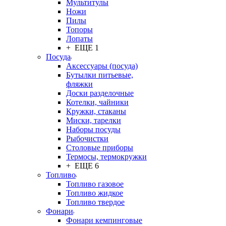
Мультитулы
Ножи
Пилы
Топоры
Лопаты
+ ЕЩЕ 1
Посуда
Аксессуары (посуда)
Бутылки питьевые,
фляжки
Доски разделочные
Котелки, чайники
Кружки, стаканы
Миски, тарелки
Наборы посуды
Рыбочистки
Столовые приборы
Термосы, термокружки
+ ЕЩЕ 6
Топливо
Топливо газовое
Топливо жидкое
Топливо твердое
Фонари
Фонари кемпинговые