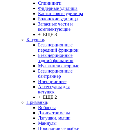
Спиннинги
Фидерные удилища
Кастинговые удилища
Болонские удилища
Запасные части и
комплектующие
+ ЕЩЕ 3
Катушки
Безынерционные
передний фрикцион
Безынерционные
задний фрикцион
Мультипликаторные
Безынерционные
байтраннер
Инерционные
Аксессуары для
катушек
+ ЕЩЕ 2
Приманки
Воблеры
Джиг-стримеры
Лягушки, мыши
Мандулы
Поролоновые рыбки