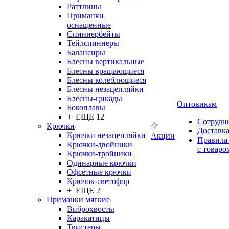
Раттлины
Приманки
оснащенные
Спиннербейты
Тейлспиннеры
Балансиры
Блесны вертикальные
Блесны вращающиеся
Блесны колеблющиеся
Блесны незацепляйки
Блесны-цикады
Оптовикам
Бокоплавы
+ ЕЩЕ 12
Сотрудн
Крючки
Доставк
Крючки незацепляйки
Акции
Правила
Крючки-двойники
с товаро
Крючки-тройники
Одинарные крючки
Офсетные крючки
Крючок-светофор
+ ЕЩЕ 2
Приманки мягкие
Виброхвосты
Каракатицы
Твистеры