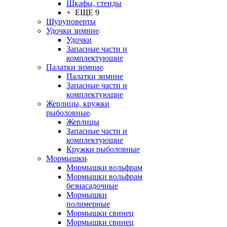
Шкафы, стенды
+ ЕЩЕ 9
Шуруповерты
Удочки зимние
Удочки
Запасные части и
комплектующие
Палатки зимние
Палатки зимние
Запасные части и
комплектующие
Жерлицы, кружки
рыболовные
Жерлицы
Запасные части и
комплектующие
Кружки рыболовные
Мормышки
Мормышки вольфрам
Мормышки вольфрам
безнасадочные
Мормышки
полимерные
Мормышки свинец
Мормышки свинец