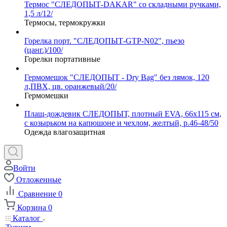
Термос "СЛЕДОПЫТ-DAKAR" со складными ручками,
1,5 л/12/
Термосы, термокружки
Горелка порт. "СЛЕДОПЫТ-GTP-N02", пьезо
(цанг.)/100/
Горелки портативные
Гермомешок "СЛЕДОПЫТ - Dry Bag" без лямок, 120
л,ПВХ, цв. оранжевый/20/
Гермомешки
Плащ-дождевик СЛЕДОПЫТ, плотный EVA, 66х115 см,
с козырьком на капюшоне и чехлом, желтый, р.46-48/50
Одежда влагозащитная
Войти
Отложенные
Сравнение
0
Корзина
0
Каталог