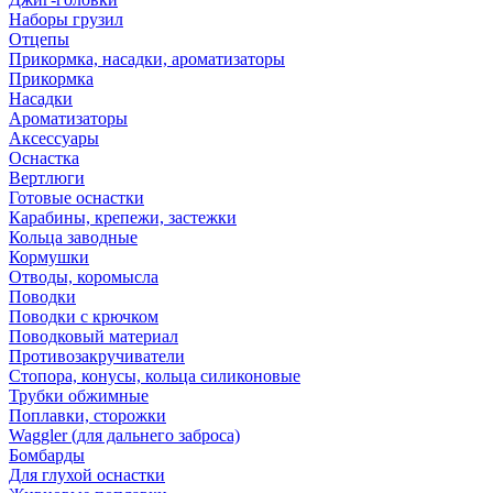
Наборы грузил
Отцепы
Прикормка, насадки, ароматизаторы
Прикормка
Насадки
Ароматизаторы
Аксессуары
Оснастка
Вертлюги
Готовые оснастки
Карабины, крепежи, застежки
Кольца заводные
Кормушки
Отводы, коромысла
Поводки
Поводки с крючком
Поводковый материал
Противозакручиватели
Стопора, конусы, кольца силиконовые
Трубки обжимные
Поплавки, сторожки
Waggler (для дальнего заброса)
Бомбарды
Для глухой оснастки