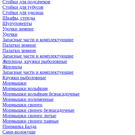
Стойки для подсачеков
Стойки для тубусов
Стойки для удилищ
Шкафы, стенды
Шуруповерты
Удочки зимние
Удочки
Запасные части и комплектующие
Палатки зимние
Палатки зимние
Запасные части и комплектующие
Жерлицы, кружки рыболовные
Жерлицы
Запасные части и комплектующие
Кружки рыболовные
Мормышки
Мормышки вольфрам
Мормышки вольфрам безнасадочные
Мормышки полимерные
Мормышки свинец
Мормышки свинец безнасадочные
Мормышки свинец литые
Мормышки свинец паяные
Приманка Балда
Сани-волокуши