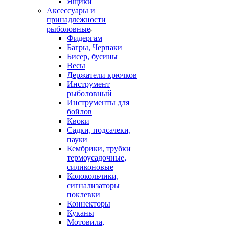
Ящики
Аксессуары и
принадлежности
рыболовные
Фидергам
Багры, Черпаки
Бисер, бусины
Весы
Держатели крючков
Инструмент
рыболовный
Инструменты для
бойлов
Квоки
Садки, подсачеки,
пауки
Кембрики, трубки
термоусадочные,
силиконовые
Колокольчики,
сигнализаторы
поклевки
Коннекторы
Куканы
Мотовила,