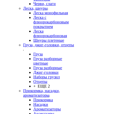
Черви, слаги
Леска, шнуры
Леска монофильная
Леска с
флюорокарбоновым
покрытием
Леска
флюорокарбоновая
Шнуры плетеные
Груза, джиг-головки, отцепы
Груза
Груза разборные
цветные
Груза разборные
Джиг-головки
Наборы грузил
Отцепы
+ ЕЩЕ 2
Прикормка, насадки,
ароматизаторы
Прикормка
Насадки
Ароматизаторы
Аксессуары