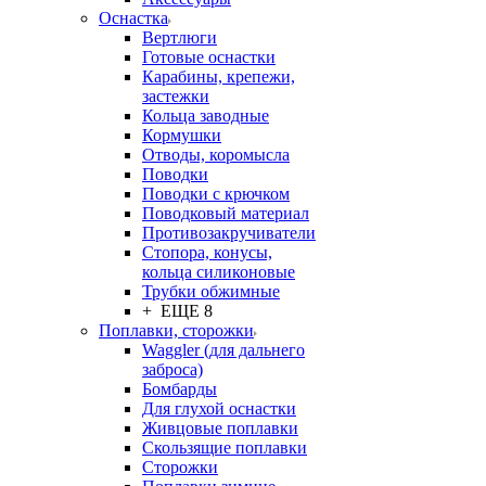
Оснастка
Вертлюги
Готовые оснастки
Карабины, крепежи,
застежки
Кольца заводные
Кормушки
Отводы, коромысла
Поводки
Поводки с крючком
Поводковый материал
Противозакручиватели
Стопора, конусы,
кольца силиконовые
Трубки обжимные
+ ЕЩЕ 8
Поплавки, сторожки
Waggler (для дальнего
заброса)
Бомбарды
Для глухой оснастки
Живцовые поплавки
Скользящие поплавки
Сторожки