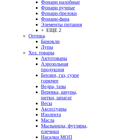
Фонари налобные
Фонари ручные
Фонари-брелоки
Фонари-фара
Элементы питания
+ ЕЩЕ 2
Оптика
Бинокли
Лупы
Хоз. товары
Автотовары
Аэрозольная
продукция
Бензин, газ, сухое
горючее
Ведра, тазы
Веревка, шнуры,
нитки, шпагат
Весы
Аксессуары
Изолента
Масла
Мыльницы, футляры,
плечики
Насадки МОП