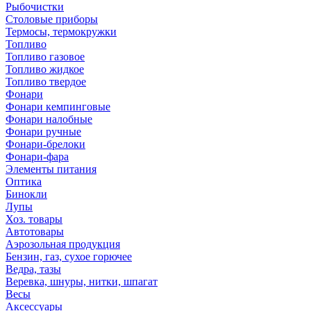
Рыбочистки
Столовые приборы
Термосы, термокружки
Топливо
Топливо газовое
Топливо жидкое
Топливо твердое
Фонари
Фонари кемпинговые
Фонари налобные
Фонари ручные
Фонари-брелоки
Фонари-фара
Элементы питания
Оптика
Бинокли
Лупы
Хоз. товары
Автотовары
Аэрозольная продукция
Бензин, газ, сухое горючее
Ведра, тазы
Веревка, шнуры, нитки, шпагат
Весы
Аксессуары