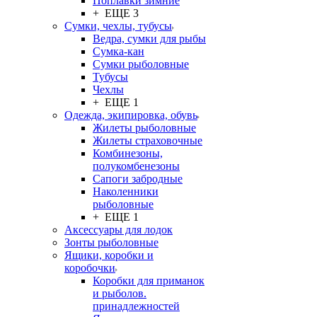
Поплавки зимние
+ ЕЩЕ 3
Сумки, чехлы, тубусы
Ведра, сумки для рыбы
Сумка-кан
Сумки рыболовные
Тубусы
Чехлы
+ ЕЩЕ 1
Одежда, экипировка, обувь
Жилеты рыболовные
Жилеты страховочные
Комбинезоны,
полукомбенезоны
Сапоги забродные
Наколенники
рыболовные
+ ЕЩЕ 1
Аксессуары для лодок
Зонты рыболовные
Ящики, коробки и
коробочки
Коробки для приманок
и рыболов.
принадлежностей