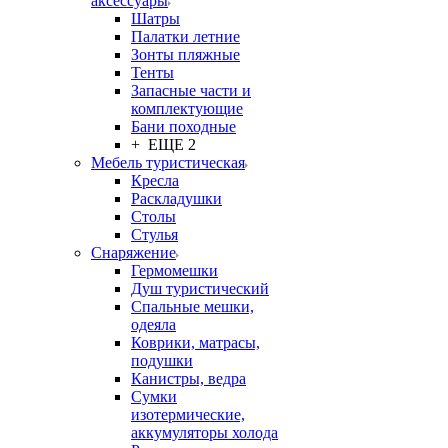
аксессуары
Шатры
Палатки летние
Зонты пляжные
Тенты
Запасные части и
комплектующие
Бани походные
+ ЕЩЕ 2
Мебель туристическая
Кресла
Раскладушки
Столы
Стулья
Снаряжение
Гермомешки
Душ туристический
Спальные мешки,
одеяла
Коврики, матрасы,
подушки
Канистры, ведра
Сумки
изотермические,
аккумуляторы холода