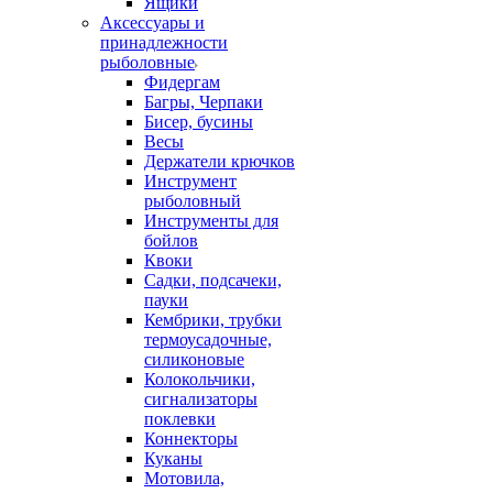
Ящики
Аксессуары и
принадлежности
рыболовные
Фидергам
Багры, Черпаки
Бисер, бусины
Весы
Держатели крючков
Инструмент
рыболовный
Инструменты для
бойлов
Квоки
Садки, подсачеки,
пауки
Кембрики, трубки
термоусадочные,
силиконовые
Колокольчики,
сигнализаторы
поклевки
Коннекторы
Куканы
Мотовила,