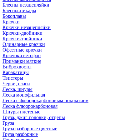
Блесны незацепляйки
Блесны-цикады
Бокоплавы
Крючки
Крючки незацепляйки
Крючки-двойники
Крючки-тройники
Одинарные крючки
Офсетные крючки
Крючок-светофор
Приманки мягкие
Виброхвосты
Каракатицы
Твистеры
Черви, слаги
Леска, шнуры
Леска монофильная
Леска с флюорокарбоновым покрытием
Леска флюорокарбоновая
Шнуры плетеные
Груза, джиг-головки, отцепы
Груза
Груза разборные цветные
Груза разборные
Джиг-головки