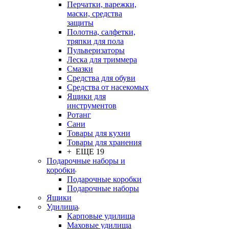
Перчатки, варежки,
маски, средства
защиты
Полотна, салфетки,
тряпки для пола
Пульверизаторы
Леска для триммера
Смазки
Средства для обуви
Средства от насекомых
Ящики для
инструментов
Ротанг
Сани
Товары для кухни
Товары для хранения
+ ЕЩЕ 19
Подарочные наборы и
коробки
Подарочные коробки
Подарочные наборы
Ящики
Удилища
Карповые удилища
Маховые удилища