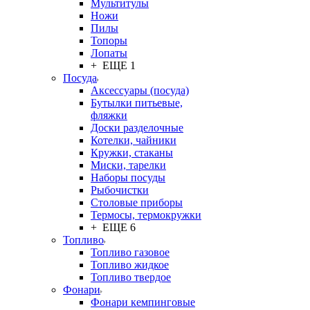
Мультитулы
Ножи
Пилы
Топоры
Лопаты
+ ЕЩЕ 1
Посуда
Аксессуары (посуда)
Бутылки питьевые,
фляжки
Доски разделочные
Котелки, чайники
Кружки, стаканы
Миски, тарелки
Наборы посуды
Рыбочистки
Столовые приборы
Термосы, термокружки
+ ЕЩЕ 6
Топливо
Топливо газовое
Топливо жидкое
Топливо твердое
Фонари
Фонари кемпинговые