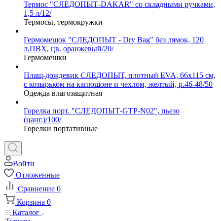
Термос "СЛЕДОПЫТ-DAKAR" со складными ручками,
1,5 л/12/
Термосы, термокружки
Гермомешок "СЛЕДОПЫТ - Dry Bag" без лямок, 120
л,ПВХ, цв. оранжевый/20/
Гермомешки
Плащ-дождевик СЛЕДОПЫТ, плотный EVA, 66х115 см,
с козырьком на капюшоне и чехлом, желтый, р.46-48/50
Одежда влагозащитная
Горелка порт. "СЛЕДОПЫТ-GTP-N02", пьезо
(цанг.)/100/
Горелки портативные
Войти
Отложенные
Сравнение
0
Корзина
0
Каталог