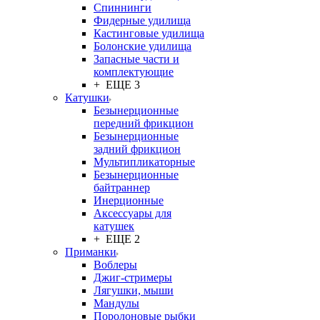
Спиннинги
Фидерные удилища
Кастинговые удилища
Болонские удилища
Запасные части и
комплектующие
+ ЕЩЕ 3
Катушки
Безынерционные
передний фрикцион
Безынерционные
задний фрикцион
Мультипликаторные
Безынерционные
байтраннер
Инерционные
Аксессуары для
катушек
+ ЕЩЕ 2
Приманки
Воблеры
Джиг-стримеры
Лягушки, мыши
Мандулы
Поролоновые рыбки