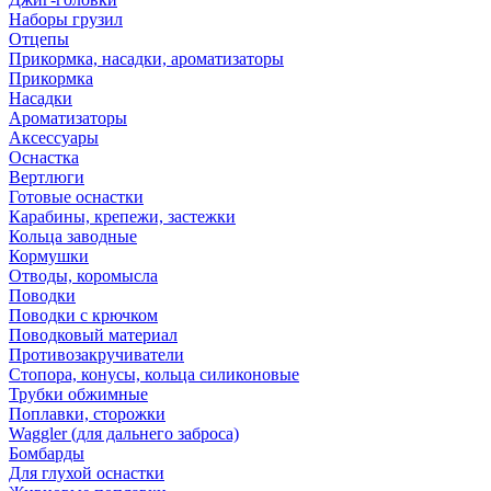
Наборы грузил
Отцепы
Прикормка, насадки, ароматизаторы
Прикормка
Насадки
Ароматизаторы
Аксессуары
Оснастка
Вертлюги
Готовые оснастки
Карабины, крепежи, застежки
Кольца заводные
Кормушки
Отводы, коромысла
Поводки
Поводки с крючком
Поводковый материал
Противозакручиватели
Стопора, конусы, кольца силиконовые
Трубки обжимные
Поплавки, сторожки
Waggler (для дальнего заброса)
Бомбарды
Для глухой оснастки