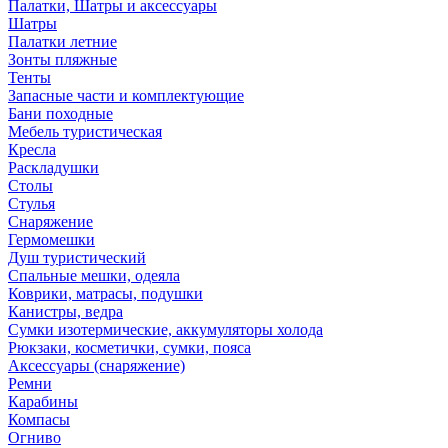
Палатки, Шатры и аксессуары
Шатры
Палатки летние
Зонты пляжные
Тенты
Запасные части и комплектующие
Бани походные
Мебель туристическая
Кресла
Раскладушки
Столы
Стулья
Снаряжение
Гермомешки
Душ туристический
Спальные мешки, одеяла
Коврики, матрасы, подушки
Канистры, ведра
Сумки изотермические, аккумуляторы холода
Рюкзаки, косметички, сумки, пояса
Аксессуары (снаряжение)
Ремни
Карабины
Компасы
Огниво