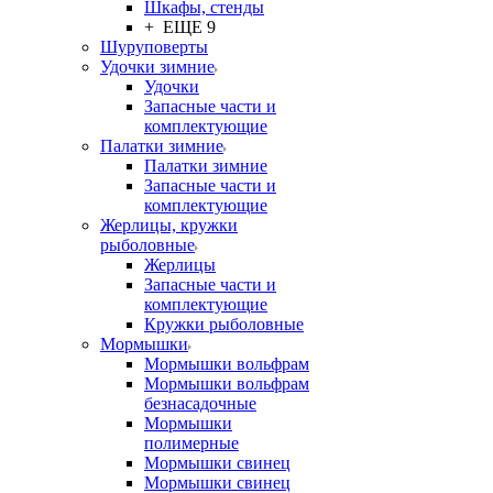
Шкафы, стенды
+ ЕЩЕ 9
Шуруповерты
Удочки зимние
Удочки
Запасные части и
комплектующие
Палатки зимние
Палатки зимние
Запасные части и
комплектующие
Жерлицы, кружки
рыболовные
Жерлицы
Запасные части и
комплектующие
Кружки рыболовные
Мормышки
Мормышки вольфрам
Мормышки вольфрам
безнасадочные
Мормышки
полимерные
Мормышки свинец
Мормышки свинец