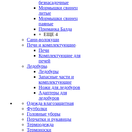
безнасадочные
Мормышки свинец
литые
Мормышки свинец
паяные
Приманка Балда
+ ЕЩЕ 4
Сани-волокуши
Печи и комплектующие
Печи
Комплектующие для
печей
Ледобуры
Ледобуры
Запасные части и
комплектующие
Ножи для ледобуров
Адаптеры для
ледобуров
Одежда влагозащитная
Футболки
Головные уборы
Перчатки и рукавицы
Термоодежда
Термоноски