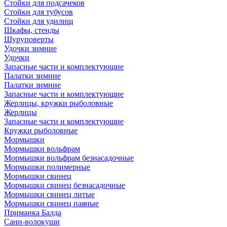
Стойки для подсачеков
Стойки для тубусов
Стойки для удилищ
Шкафы, стенды
Шуруповерты
Удочки зимние
Удочки
Запасные части и комплектующие
Палатки зимние
Палатки зимние
Запасные части и комплектующие
Жерлицы, кружки рыболовные
Жерлицы
Запасные части и комплектующие
Кружки рыболовные
Мормышки
Мормышки вольфрам
Мормышки вольфрам безнасадочные
Мормышки полимерные
Мормышки свинец
Мормышки свинец безнасадочные
Мормышки свинец литые
Мормышки свинец паяные
Приманка Балда
Сани-волокуши