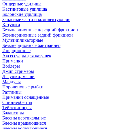
Фидерные удилища
Кастинговые удилища
Болонские удилища
Запасные части и комплектующие
Катушки
Безынерционные передний фрикцион
Безынерционные задний фрикцион
Мультипликаторные
Безынерционные байтраннер
Инерционные
Аксессуары для катушек
Приманки
Воблеры
Джиг-стримеры
Лягушки, мыши
Мандулы
Поролоновые рыбки
Раттлины
Приманки оснащенные
Спиннербейты
Тейлспиннеры
Балансиры
Блесны вертикальные
Блесны вращающиеся
Блесны колеблющиеся