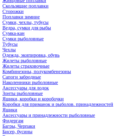
Живцовые поплавки
Скользящие поплавки
Сторожки
Поплавки зимние
Сумки, чехлы, тубусы
Ведра, сумки для рыбы
Сумка-кан
Сумки рыболовные
Тубусы
Чехлы
Одежда, экипировка, обувь
Жилеты рыболовные
Жилеты страховочные
Комбинезоны, полукомбенезоны
Сапоги забродные
Наколенники рыболовные
Аксессуары для лодок
Зонты рыболовные
Ящики, коробки и коробочки
Коробки для приманок и рыболов. принадлежностей
Ящики
Аксессуары и принадлежности рыболовные
Фидергам
Багры, Черпаки
Бисер, бусины