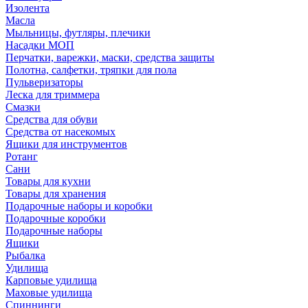
Изолента
Масла
Мыльницы, футляры, плечики
Насадки МОП
Перчатки, варежки, маски, средства защиты
Полотна, салфетки, тряпки для пола
Пульверизаторы
Леска для триммера
Смазки
Средства для обуви
Средства от насекомых
Ящики для инструментов
Ротанг
Сани
Товары для кухни
Товары для хранения
Подарочные наборы и коробки
Подарочные коробки
Подарочные наборы
Ящики
Рыбалка
Удилища
Карповые удилища
Маховые удилища
Спиннинги