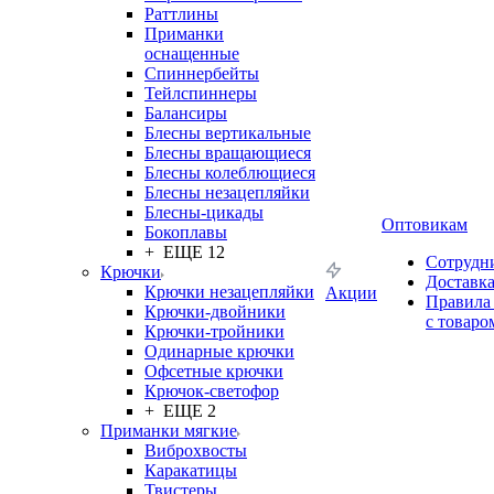
Раттлины
Приманки
оснащенные
Спиннербейты
Тейлспиннеры
Балансиры
Блесны вертикальные
Блесны вращающиеся
Блесны колеблющиеся
Блесны незацепляйки
Блесны-цикады
Оптовикам
Бокоплавы
+ ЕЩЕ 12
Сотрудн
Крючки
Доставк
Крючки незацепляйки
Акции
Правила
Крючки-двойники
с товаро
Крючки-тройники
Одинарные крючки
Офсетные крючки
Крючок-светофор
+ ЕЩЕ 2
Приманки мягкие
Виброхвосты
Каракатицы
Твистеры