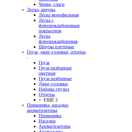
Черви, слаги
Леска, шнуры
Леска монофильная
Леска с
флюорокарбоновым
покрытием
Леска
флюорокарбоновая
Шнуры плетеные
Груза, джиг-головки, отцепы
Груза
Груза разборные
цветные
Груза разборные
Джиг-головки
Наборы грузил
Отцепы
+ ЕЩЕ 2
Прикормка, насадки,
ароматизаторы
Прикормка
Насадки
Ароматизаторы
Аксессуары