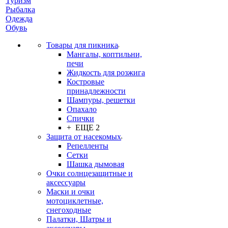
Туризм
Рыбалка
Одежда
Обувь
Товары для пикника
Мангалы, коптильни,
печи
Жидкость для розжига
Костровые
принадлежности
Шампуры, решетки
Опахало
Спички
+ ЕЩЕ 2
Защита от насекомых
Репелленты
Сетки
Шашка дымовая
Очки солнцезащитные и
аксессуары
Маски и очки
мотоциклетные,
снегоходные
Палатки, Шатры и