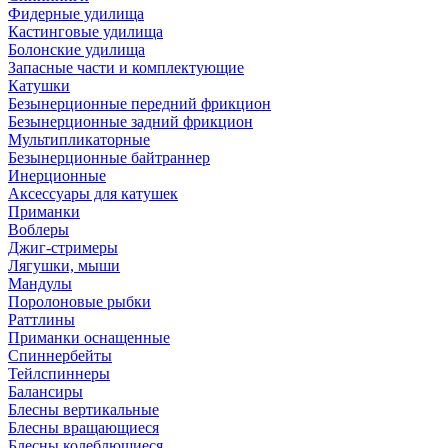
Фидерные удилища
Кастинговые удилища
Болонские удилища
Запасные части и комплектующие
Катушки
Безынерционные передний фрикцион
Безынерционные задний фрикцион
Мультипликаторные
Безынерционные байтраннер
Инерционные
Аксессуары для катушек
Приманки
Воблеры
Джиг-стримеры
Лягушки, мыши
Мандулы
Поролоновые рыбки
Раттлины
Приманки оснащенные
Спиннербейты
Тейлспиннеры
Балансиры
Блесны вертикальные
Блесны вращающиеся
Блесны колеблющиеся