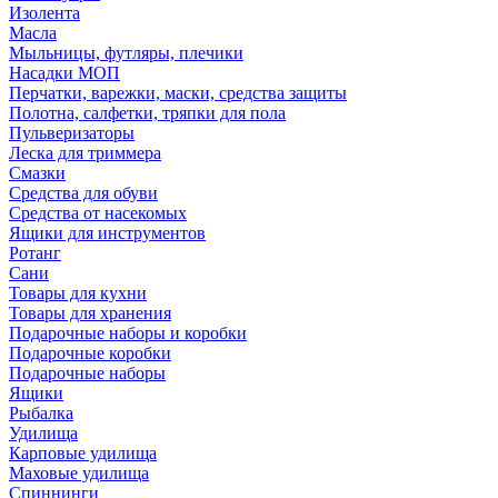
Изолента
Масла
Мыльницы, футляры, плечики
Насадки МОП
Перчатки, варежки, маски, средства защиты
Полотна, салфетки, тряпки для пола
Пульверизаторы
Леска для триммера
Смазки
Средства для обуви
Средства от насекомых
Ящики для инструментов
Ротанг
Сани
Товары для кухни
Товары для хранения
Подарочные наборы и коробки
Подарочные коробки
Подарочные наборы
Ящики
Рыбалка
Удилища
Карповые удилища
Маховые удилища
Спиннинги