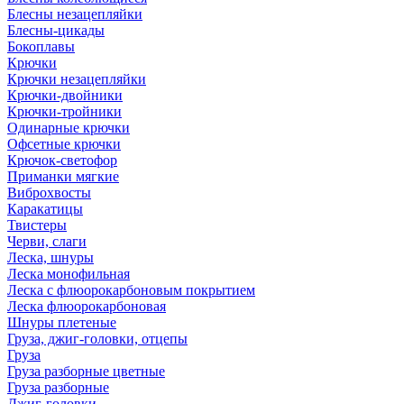
Блесны незацепляйки
Блесны-цикады
Бокоплавы
Крючки
Крючки незацепляйки
Крючки-двойники
Крючки-тройники
Одинарные крючки
Офсетные крючки
Крючок-светофор
Приманки мягкие
Виброхвосты
Каракатицы
Твистеры
Черви, слаги
Леска, шнуры
Леска монофильная
Леска с флюорокарбоновым покрытием
Леска флюорокарбоновая
Шнуры плетеные
Груза, джиг-головки, отцепы
Груза
Груза разборные цветные
Груза разборные
Джиг-головки