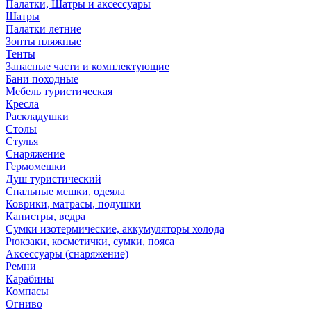
Палатки, Шатры и аксессуары
Шатры
Палатки летние
Зонты пляжные
Тенты
Запасные части и комплектующие
Бани походные
Мебель туристическая
Кресла
Раскладушки
Столы
Стулья
Снаряжение
Гермомешки
Душ туристический
Спальные мешки, одеяла
Коврики, матрасы, подушки
Канистры, ведра
Сумки изотермические, аккумуляторы холода
Рюкзаки, косметички, сумки, пояса
Аксессуары (снаряжение)
Ремни
Карабины
Компасы
Огниво