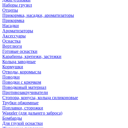
Наборы грузил
Отцепы
Прикормка, насадки, ароматизаторы
Прикормка
Насадки
Ароматизаторы
Аксессуары
Оснастка
Вертлюги
Готовые оснастки
Карабины, крепежи, застежки
Кольца заводные
Кормушки
Отводы, коромысла
Поводки
Поводки с крючком
Поводковый материал
Противозакручиватели
Стопора, конусы, кольца силиконовые
Трубки обжимные
Поплавки, сторожки
Waggler (для дальнего заброса)
Бомбарды
Для глухой оснастки