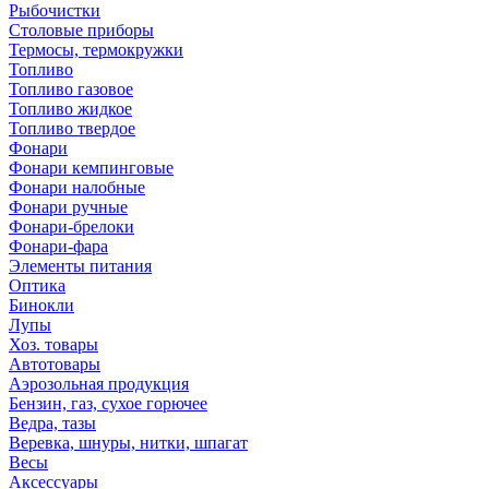
Рыбочистки
Столовые приборы
Термосы, термокружки
Топливо
Топливо газовое
Топливо жидкое
Топливо твердое
Фонари
Фонари кемпинговые
Фонари налобные
Фонари ручные
Фонари-брелоки
Фонари-фара
Элементы питания
Оптика
Бинокли
Лупы
Хоз. товары
Автотовары
Аэрозольная продукция
Бензин, газ, сухое горючее
Ведра, тазы
Веревка, шнуры, нитки, шпагат
Весы
Аксессуары