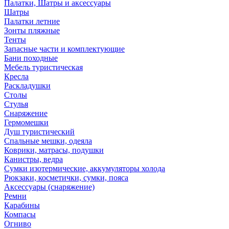
Палатки, Шатры и аксессуары
Шатры
Палатки летние
Зонты пляжные
Тенты
Запасные части и комплектующие
Бани походные
Мебель туристическая
Кресла
Раскладушки
Столы
Стулья
Снаряжение
Гермомешки
Душ туристический
Спальные мешки, одеяла
Коврики, матрасы, подушки
Канистры, ведра
Сумки изотермические, аккумуляторы холода
Рюкзаки, косметички, сумки, пояса
Аксессуары (снаряжение)
Ремни
Карабины
Компасы
Огниво