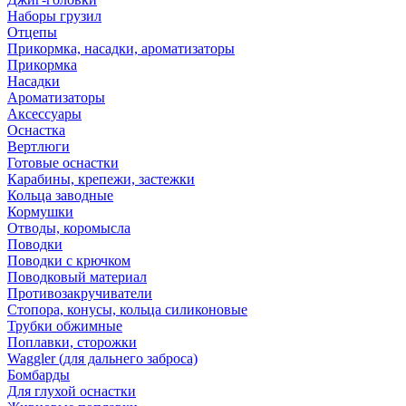
Наборы грузил
Отцепы
Прикормка, насадки, ароматизаторы
Прикормка
Насадки
Ароматизаторы
Аксессуары
Оснастка
Вертлюги
Готовые оснастки
Карабины, крепежи, застежки
Кольца заводные
Кормушки
Отводы, коромысла
Поводки
Поводки с крючком
Поводковый материал
Противозакручиватели
Стопора, конусы, кольца силиконовые
Трубки обжимные
Поплавки, сторожки
Waggler (для дальнего заброса)
Бомбарды
Для глухой оснастки