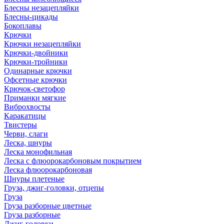
Блесны незацепляйки
Блесны-цикады
Бокоплавы
Крючки
Крючки незацепляйки
Крючки-двойники
Крючки-тройники
Одинарные крючки
Офсетные крючки
Крючок-светофор
Приманки мягкие
Виброхвосты
Каракатицы
Твистеры
Черви, слаги
Леска, шнуры
Леска монофильная
Леска с флюорокарбоновым покрытием
Леска флюорокарбоновая
Шнуры плетеные
Груза, джиг-головки, отцепы
Груза
Груза разборные цветные
Груза разборные
Джиг-головки