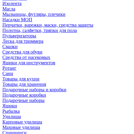
Изолента
Масла
Мыльницы, футляры, плечики
Насадки МОП
Перчатки, варежки, маски, средства защиты
Полотна, салфетки, тряпки для пола
Пульверизаторы
Леска для триммера
Смазки
Средства для обуви
Средства от насекомых
Ящики для инструментов
Ротанг
Сани
Товары для кухни
Товары для хранения
Подарочные наборы и коробки
Подарочные коробки
Подарочные наборы
Ящики
Рыбалка
Удилища
Карповые удилища
Маховые удилища
Спиннинги