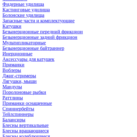
Фидерные удилища
Кастинговые удилища
Болонские удилища
Запасные части и комплектующие
Катушки
Безынерционные передний фрикцион
Безынерционные задний фрикцион
Мультипликаторные
Безынерционные байтраннер
Инерционные
Аксессуары для катушек
Приманки
Воблеры
Джиг-стримеры
Лягушки, мыши
Мандулы
Поролоновые рыбки
Раттлины
Приманки оснащенные
Спиннербейты
Тейлспиннеры
Балансиры
Блесны вертикальные
Блесны вращающиеся
Блесны колеблющиеся