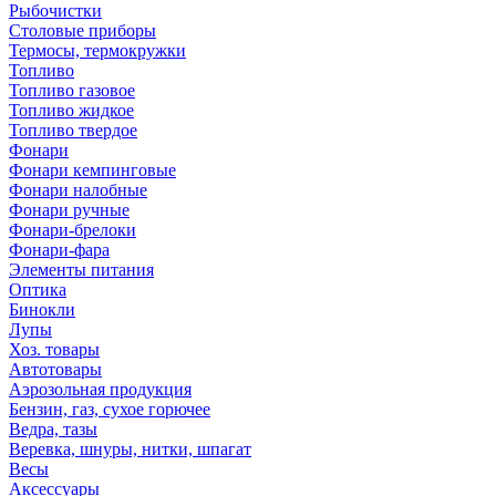
Рыбочистки
Столовые приборы
Термосы, термокружки
Топливо
Топливо газовое
Топливо жидкое
Топливо твердое
Фонари
Фонари кемпинговые
Фонари налобные
Фонари ручные
Фонари-брелоки
Фонари-фара
Элементы питания
Оптика
Бинокли
Лупы
Хоз. товары
Автотовары
Аэрозольная продукция
Бензин, газ, сухое горючее
Ведра, тазы
Веревка, шнуры, нитки, шпагат
Весы
Аксессуары