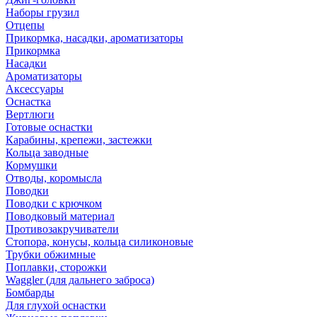
Наборы грузил
Отцепы
Прикормка, насадки, ароматизаторы
Прикормка
Насадки
Ароматизаторы
Аксессуары
Оснастка
Вертлюги
Готовые оснастки
Карабины, крепежи, застежки
Кольца заводные
Кормушки
Отводы, коромысла
Поводки
Поводки с крючком
Поводковый материал
Противозакручиватели
Стопора, конусы, кольца силиконовые
Трубки обжимные
Поплавки, сторожки
Waggler (для дальнего заброса)
Бомбарды
Для глухой оснастки