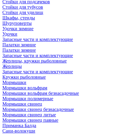
Стойки для подсачеков
Стойки для тубусов
Стойки для удилищ
Шкафы, стенды
Шуруповерты
Удочки зимние
Удочки
Запасные части и комплектующие
Палатки зимние
Палатки зимние
Запасные части и комплектующие
Жерлицы, кружки рыболовные
Жерлицы
Запасные части и комплектующие
Кружки рыболовные
Мормышки
Мормышки вольфрам
Мормышки вольфрам безнасадочные
Мормышки полимерные
Мормышки свинец
Мормышки свинец безнасадочные
Мормышки свинец литые
Мормышки свинец паяные
Приманка Балда
Сани-волокуши