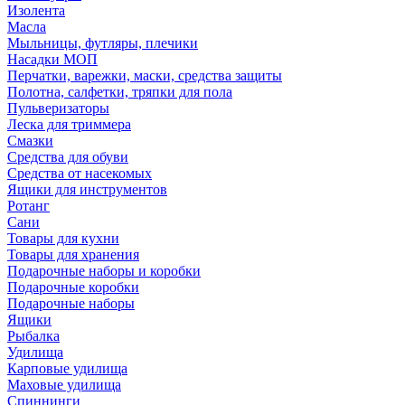
Изолента
Масла
Мыльницы, футляры, плечики
Насадки МОП
Перчатки, варежки, маски, средства защиты
Полотна, салфетки, тряпки для пола
Пульверизаторы
Леска для триммера
Смазки
Средства для обуви
Средства от насекомых
Ящики для инструментов
Ротанг
Сани
Товары для кухни
Товары для хранения
Подарочные наборы и коробки
Подарочные коробки
Подарочные наборы
Ящики
Рыбалка
Удилища
Карповые удилища
Маховые удилища
Спиннинги