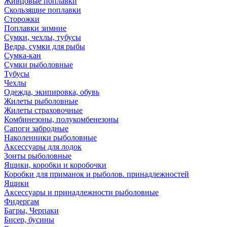
Живцовые поплавки
Скользящие поплавки
Сторожки
Поплавки зимние
Сумки, чехлы, тубусы
Ведра, сумки для рыбы
Сумка-кан
Сумки рыболовные
Тубусы
Чехлы
Одежда, экипировка, обувь
Жилеты рыболовные
Жилеты страховочные
Комбинезоны, полукомбенезоны
Сапоги забродные
Наколенники рыболовные
Аксессуары для лодок
Зонты рыболовные
Ящики, коробки и коробочки
Коробки для приманок и рыболов. принадлежностей
Ящики
Аксессуары и принадлежности рыболовные
Фидергам
Багры, Черпаки
Бисер, бусины