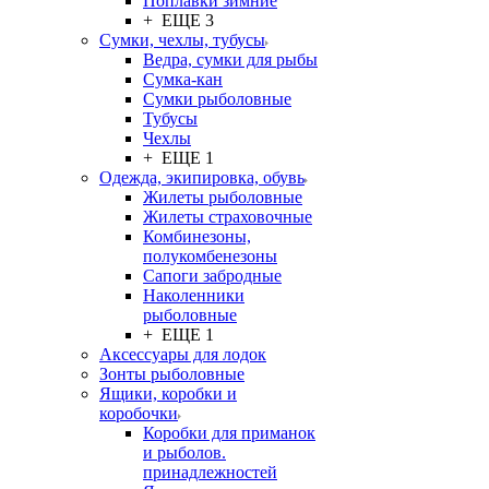
Поплавки зимние
+ ЕЩЕ 3
Сумки, чехлы, тубусы
Ведра, сумки для рыбы
Сумка-кан
Сумки рыболовные
Тубусы
Чехлы
+ ЕЩЕ 1
Одежда, экипировка, обувь
Жилеты рыболовные
Жилеты страховочные
Комбинезоны,
полукомбенезоны
Сапоги забродные
Наколенники
рыболовные
+ ЕЩЕ 1
Аксессуары для лодок
Зонты рыболовные
Ящики, коробки и
коробочки
Коробки для приманок
и рыболов.
принадлежностей