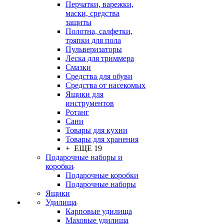
Перчатки, варежки,
маски, средства
защиты
Полотна, салфетки,
тряпки для пола
Пульверизаторы
Леска для триммера
Смазки
Средства для обуви
Средства от насекомых
Ящики для
инструментов
Ротанг
Сани
Товары для кухни
Товары для хранения
+ ЕЩЕ 19
Подарочные наборы и
коробки
Подарочные коробки
Подарочные наборы
Ящики
Удилища
Карповые удилища
Маховые удилища