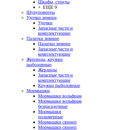
Шкафы, стенды
+ ЕЩЕ 9
Шуруповерты
Удочки зимние
Удочки
Запасные части и
комплектующие
Палатки зимние
Палатки зимние
Запасные части и
комплектующие
Жерлицы, кружки
рыболовные
Жерлицы
Запасные части и
комплектующие
Кружки рыболовные
Мормышки
Мормышки вольфрам
Мормышки вольфрам
безнасадочные
Мормышки
полимерные
Мормышки свинец
Мормышки свинец