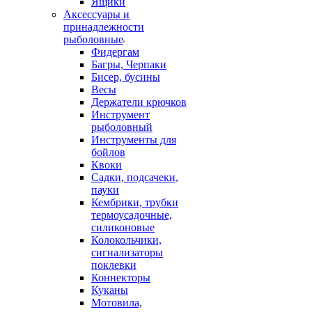
Ящики
Аксессуары и
принадлежности
рыболовные
Фидергам
Багры, Черпаки
Бисер, бусины
Весы
Держатели крючков
Инструмент
рыболовный
Инструменты для
бойлов
Квоки
Садки, подсачеки,
пауки
Кембрики, трубки
термоусадочные,
силиконовые
Колокольчики,
сигнализаторы
поклевки
Коннекторы
Куканы
Мотовила,