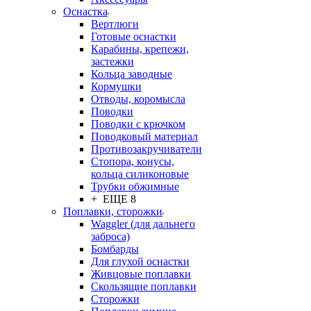
Оснастка
Вертлюги
Готовые оснастки
Карабины, крепежи,
застежки
Кольца заводные
Кормушки
Отводы, коромысла
Поводки
Поводки с крючком
Поводковый материал
Противозакручиватели
Стопора, конусы,
кольца силиконовые
Трубки обжимные
+ ЕЩЕ 8
Поплавки, сторожки
Waggler (для дальнего
заброса)
Бомбарды
Для глухой оснастки
Живцовые поплавки
Скользящие поплавки
Сторожки