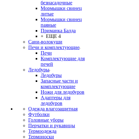
безнасадочные
Мормышки свинец
литые
Мормышки свинец
паяные
Приманка Балда
+ ЕЩЕ 4
Сани-волокуши
Печи и комплектующие
Печи
Комплектующие для
печей
Ледобуры
Ледобуры
Запасные части и
комплектующие
Ножи для ледобуров
Адаптеры для
ледобуров
Одежда влагозащитная
Футболки
Головные уборы
Перчатки и рукавицы
Термоодежда
Термоноски