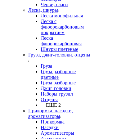
Черви, слаги
Леска, шнуры
Леска монофильная
Леска с
флюорокарбоновым
покрытием
Леска
флюорокарбоновая
Шнуры плетеные
Груза, джиг-головки, отцепы
Груза
Груза разборные
цветные
Груза разборные
Джиг-головки
Наборы грузил
Отцепы
+ ЕЩЕ 2
Прикормка, насадки,
ароматизаторы
Прикормка
Насадки
Ароматизаторы
Аксессуары