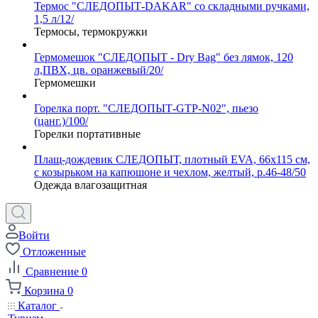
Термос "СЛЕДОПЫТ-DAKAR" со складными ручками,
1,5 л/12/
Термосы, термокружки
Гермомешок "СЛЕДОПЫТ - Dry Bag" без лямок, 120
л,ПВХ, цв. оранжевый/20/
Гермомешки
Горелка порт. "СЛЕДОПЫТ-GTP-N02", пьезо
(цанг.)/100/
Горелки портативные
Плащ-дождевик СЛЕДОПЫТ, плотный EVA, 66х115 см,
с козырьком на капюшоне и чехлом, желтый, р.46-48/50
Одежда влагозащитная
Войти
Отложенные
Сравнение
0
Корзина
0
Каталог