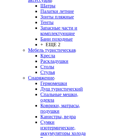
аксессуары
Шатры
Палатки летние
Зонты пляжные
Тенты
Запасные части и
комплектующие
Бани походные
+ ЕЩЕ 2
Мебель туристическая
Кресла
Раскладушки
Столы
Стулья
Снаряжение
Гермомешки
Душ туристический
Спальные мешки,
одеяла
Коврики, матрасы,
подушки
Канистры, ведра
Сумки
изотермические,
аккумуляторы холода