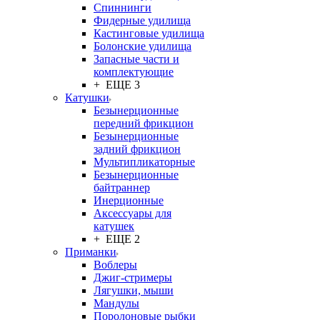
Спиннинги
Фидерные удилища
Кастинговые удилища
Болонские удилища
Запасные части и
комплектующие
+ ЕЩЕ 3
Катушки
Безынерционные
передний фрикцион
Безынерционные
задний фрикцион
Мультипликаторные
Безынерционные
байтраннер
Инерционные
Аксессуары для
катушек
+ ЕЩЕ 2
Приманки
Воблеры
Джиг-стримеры
Лягушки, мыши
Мандулы
Поролоновые рыбки