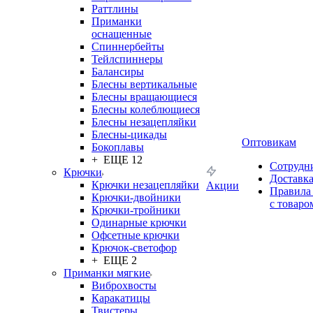
Раттлины
Приманки
оснащенные
Спиннербейты
Тейлспиннеры
Балансиры
Блесны вертикальные
Блесны вращающиеся
Блесны колеблющиеся
Блесны незацепляйки
Блесны-цикады
Оптовикам
Бокоплавы
+ ЕЩЕ 12
Сотрудн
Крючки
Доставк
Крючки незацепляйки
Акции
Правила
Крючки-двойники
с товаро
Крючки-тройники
Одинарные крючки
Офсетные крючки
Крючок-светофор
+ ЕЩЕ 2
Приманки мягкие
Виброхвосты
Каракатицы
Твистеры