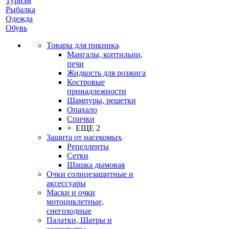
Туризм
Рыбалка
Одежда
Обувь
Товары для пикника
Мангалы, коптильни,
печи
Жидкость для розжига
Костровые
принадлежности
Шампуры, решетки
Опахало
Спички
+ ЕЩЕ 2
Защита от насекомых
Репелленты
Сетки
Шашка дымовая
Очки солнцезащитные и
аксессуары
Маски и очки
мотоциклетные,
снегоходные
Палатки, Шатры и