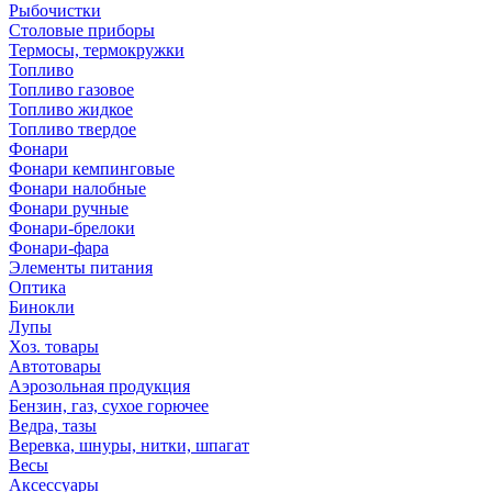
Рыбочистки
Столовые приборы
Термосы, термокружки
Топливо
Топливо газовое
Топливо жидкое
Топливо твердое
Фонари
Фонари кемпинговые
Фонари налобные
Фонари ручные
Фонари-брелоки
Фонари-фара
Элементы питания
Оптика
Бинокли
Лупы
Хоз. товары
Автотовары
Аэрозольная продукция
Бензин, газ, сухое горючее
Ведра, тазы
Веревка, шнуры, нитки, шпагат
Весы
Аксессуары