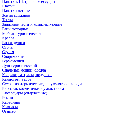
Палатки, Шатры и аксессуары
Шатры
Палатки летние
Зонты пляжные
Тенты
Запасные части и комплектующие
Бани походные
Мебель туристическая
Кресла
Раскладушки
Столы
Стулья
Снаряжение
Гермомешки
Душ туристический
Спальные мешки, одеяла
Коврики, матрасы, подушки
Канистры, ведра
Сумки изотермические, аккумуляторы холода
Рюкзаки, косметички, сумки, пояса
Аксессуары (снаряжение)
Ремни
Карабины
Компасы
Огниво