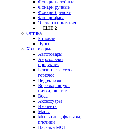
Фонари налобные
Фонари ручные
Фонари-брелоки
Фонари-фара
Элементы питания
+ ЕЩЕ 2
Оптика
Бинокли
Лупы
Хоз. товары
Автотовары
Аэрозольная
продукция
Бензин, газ, сухое
горючее
Ведра, тазы
Веревка, шнуры,
нитки, шпагат
Весы
Аксессуары
Изолента
Масла
Мыльницы, футляры,
плечики
Насадки МОП