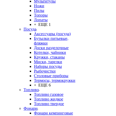
Мультитулы
Ножи
Пилы
Топоры
Лопаты
+ ЕЩЕ 1
Посуда
Аксессуары (посуда)
Бутылки питьевые,
фляжки
Доски разделочные
Котелки, чайники
Кружки, стаканы
Миски, тарелки
Наборы посуды
Рыбочистки
Столовые приборы
Термосы, термокружки
+ ЕЩЕ 6
Топливо
Топливо газовое
Топливо жидкое
Топливо твердое
Фонари
Фонари кемпинговые