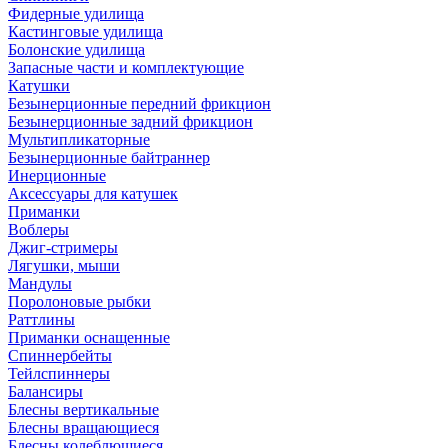
Фидерные удилища
Кастинговые удилища
Болонские удилища
Запасные части и комплектующие
Катушки
Безынерционные передний фрикцион
Безынерционные задний фрикцион
Мультипликаторные
Безынерционные байтраннер
Инерционные
Аксессуары для катушек
Приманки
Воблеры
Джиг-стримеры
Лягушки, мыши
Мандулы
Поролоновые рыбки
Раттлины
Приманки оснащенные
Спиннербейты
Тейлспиннеры
Балансиры
Блесны вертикальные
Блесны вращающиеся
Блесны колеблющиеся