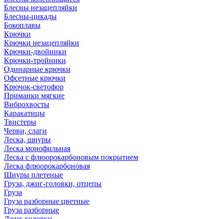
Блесны незацепляйки
Блесны-цикады
Бокоплавы
Крючки
Крючки незацепляйки
Крючки-двойники
Крючки-тройники
Одинарные крючки
Офсетные крючки
Крючок-светофор
Приманки мягкие
Виброхвосты
Каракатицы
Твистеры
Черви, слаги
Леска, шнуры
Леска монофильная
Леска с флюорокарбоновым покрытием
Леска флюорокарбоновая
Шнуры плетеные
Груза, джиг-головки, отцепы
Груза
Груза разборные цветные
Груза разборные
Джиг-головки