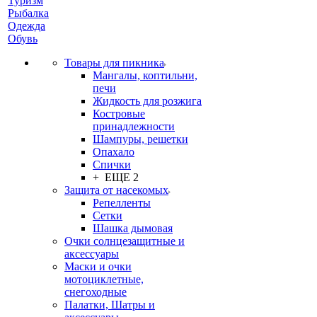
Туризм
Рыбалка
Одежда
Обувь
Товары для пикника
Мангалы, коптильни,
печи
Жидкость для розжига
Костровые
принадлежности
Шампуры, решетки
Опахало
Спички
+ ЕЩЕ 2
Защита от насекомых
Репелленты
Сетки
Шашка дымовая
Очки солнцезащитные и
аксессуары
Маски и очки
мотоциклетные,
снегоходные
Палатки, Шатры и