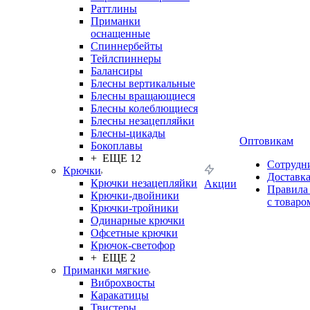
Раттлины
Приманки
оснащенные
Спиннербейты
Тейлспиннеры
Балансиры
Блесны вертикальные
Блесны вращающиеся
Блесны колеблющиеся
Блесны незацепляйки
Блесны-цикады
Оптовикам
Бокоплавы
+ ЕЩЕ 12
Сотрудн
Крючки
Доставк
Крючки незацепляйки
Акции
Правила
Крючки-двойники
с товаро
Крючки-тройники
Одинарные крючки
Офсетные крючки
Крючок-светофор
+ ЕЩЕ 2
Приманки мягкие
Виброхвосты
Каракатицы
Твистеры