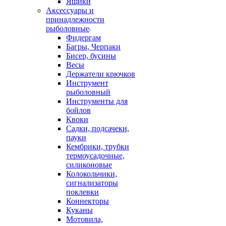
Ящики
Аксессуары и
принадлежности
рыболовные
Фидергам
Багры, Черпаки
Бисер, бусины
Весы
Держатели крючков
Инструмент
рыболовный
Инструменты для
бойлов
Квоки
Садки, подсачеки,
пауки
Кембрики, трубки
термоусадочные,
силиконовые
Колокольчики,
сигнализаторы
поклевки
Коннекторы
Куканы
Мотовила,