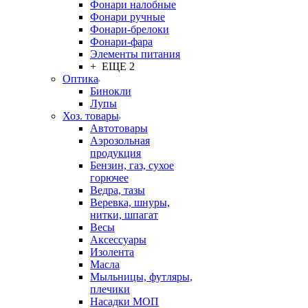
Фонари налобные
Фонари ручные
Фонари-брелоки
Фонари-фара
Элементы питания
+ ЕЩЕ 2
Оптика
Бинокли
Лупы
Хоз. товары
Автотовары
Аэрозольная
продукция
Бензин, газ, сухое
горючее
Ведра, тазы
Веревка, шнуры,
нитки, шпагат
Весы
Аксессуары
Изолента
Масла
Мыльницы, футляры,
плечики
Насадки МОП