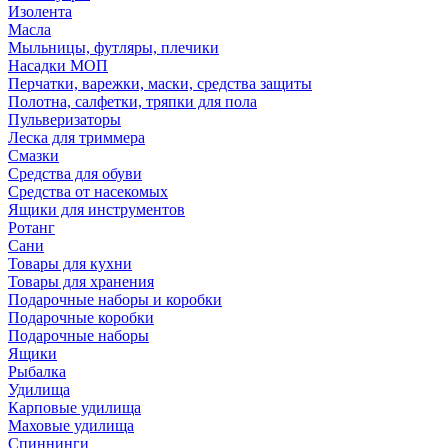
Изолента
Масла
Мыльницы, футляры, плечики
Насадки МОП
Перчатки, варежки, маски, средства защиты
Полотна, салфетки, тряпки для пола
Пульверизаторы
Леска для триммера
Смазки
Средства для обуви
Средства от насекомых
Ящики для инструментов
Ротанг
Сани
Товары для кухни
Товары для хранения
Подарочные наборы и коробки
Подарочные коробки
Подарочные наборы
Ящики
Рыбалка
Удилища
Карповые удилища
Маховые удилища
Спиннинги