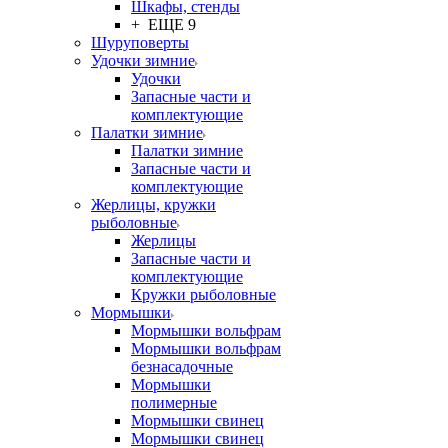
Шкафы, стенды
+ ЕЩЕ 9
Шуруповерты
Удочки зимние
Удочки
Запасные части и
комплектующие
Палатки зимние
Палатки зимние
Запасные части и
комплектующие
Жерлицы, кружки
рыболовные
Жерлицы
Запасные части и
комплектующие
Кружки рыболовные
Мормышки
Мормышки вольфрам
Мормышки вольфрам
безнасадочные
Мормышки
полимерные
Мормышки свинец
Мормышки свинец