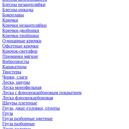
Блесны незацепляйки
Блесны-цикады
Бокоплавы
Крючки
Крючки незацепляйки
Крючки-двойники
Крючки-тройники
Одинарные крючки
Офсетные крючки
Крючок-светофор
Приманки мягкие
Виброхвосты
Каракатицы
Твистеры
Черви, слаги
Леска, шнуры
Леска монофильная
Леска с флюорокарбоновым покрытием
Леска флюорокарбоновая
Шнуры плетеные
Груза, джиг-головки, отцепы
Груза
Груза разборные цветные
Груза разборные
Джиг-головки