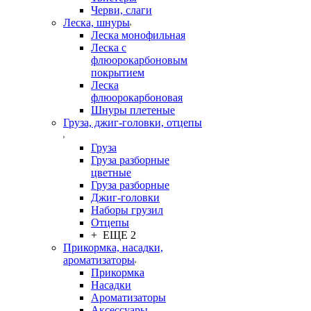
Черви, слаги
Леска, шнуры
Леска монофильная
Леска с
флюорокарбоновым
покрытием
Леска
флюорокарбоновая
Шнуры плетеные
Груза, джиг-головки, отцепы
Груза
Груза разборные
цветные
Груза разборные
Джиг-головки
Наборы грузил
Отцепы
+ ЕЩЕ 2
Прикормка, насадки,
ароматизаторы
Прикормка
Насадки
Ароматизаторы
Аксессуары