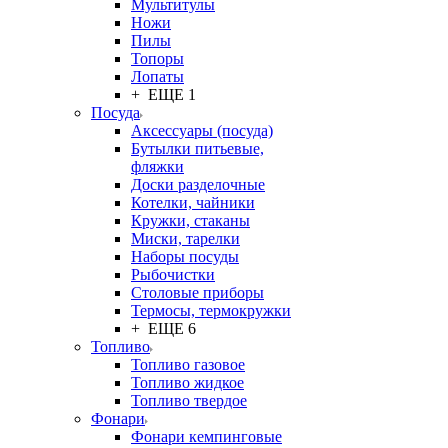
Мультитулы
Ножи
Пилы
Топоры
Лопаты
+ ЕЩЕ 1
Посуда
Аксессуары (посуда)
Бутылки питьевые,
фляжки
Доски разделочные
Котелки, чайники
Кружки, стаканы
Миски, тарелки
Наборы посуды
Рыбочистки
Столовые приборы
Термосы, термокружки
+ ЕЩЕ 6
Топливо
Топливо газовое
Топливо жидкое
Топливо твердое
Фонари
Фонари кемпинговые