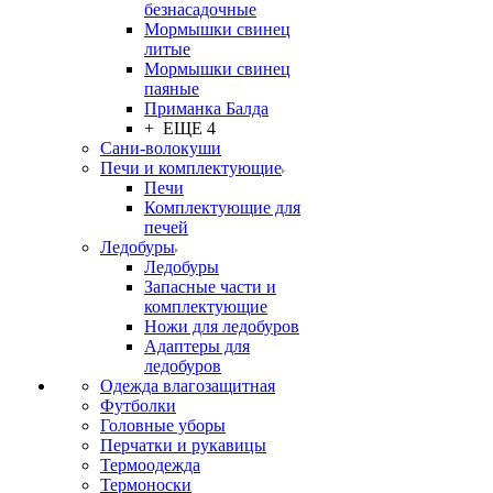
безнасадочные
Мормышки свинец
литые
Мормышки свинец
паяные
Приманка Балда
+ ЕЩЕ 4
Сани-волокуши
Печи и комплектующие
Печи
Комплектующие для
печей
Ледобуры
Ледобуры
Запасные части и
комплектующие
Ножи для ледобуров
Адаптеры для
ледобуров
Одежда влагозащитная
Футболки
Головные уборы
Перчатки и рукавицы
Термоодежда
Термоноски