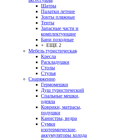
аксессуары
Шатры
Палатки летние
Зонты пляжные
Тенты
Запасные части и
комплектующие
Бани походные
+ ЕЩЕ 2
Мебель туристическая
Кресла
Раскладушки
Столы
Стулья
Снаряжение
Гермомешки
Душ туристический
Спальные мешки,
одеяла
Коврики, матрасы,
подушки
Канистры, ведра
Сумки
изотермические,
аккумуляторы холода