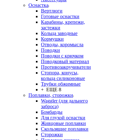
Оснастка
Вертлюги
Готовые оснастки
Карабины, крепежи,
застежки
Кольца заводные
Кормушки
Отводы, коромысла
Поводки
Поводки с крючком
Поводковый материал
Противозакручиватели
Стопора, конусы,
кольца силиконовые
Трубки обжимные
+ ЕЩЕ 8
Поплавки, сторожки
Waggler (для дальнего
заброса)
Бомбарды
Для глухой оснастки
Живцовые поплавки
Скользящие поплавки
Сторожки