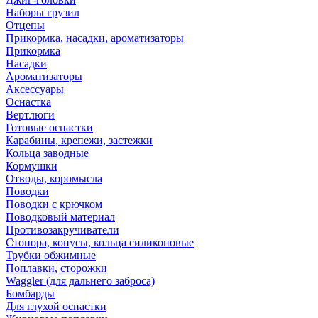
Наборы грузил
Отцепы
Прикормка, насадки, ароматизаторы
Прикормка
Насадки
Ароматизаторы
Аксессуары
Оснастка
Вертлюги
Готовые оснастки
Карабины, крепежи, застежки
Кольца заводные
Кормушки
Отводы, коромысла
Поводки
Поводки с крючком
Поводковый материал
Противозакручиватели
Стопора, конусы, кольца силиконовые
Трубки обжимные
Поплавки, сторожки
Waggler (для дальнего заброса)
Бомбарды
Для глухой оснастки