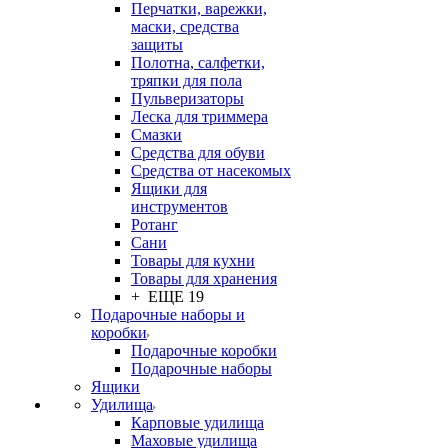
Перчатки, варежки,
маски, средства
защиты
Полотна, салфетки,
тряпки для пола
Пульверизаторы
Леска для триммера
Смазки
Средства для обуви
Средства от насекомых
Ящики для
инструментов
Ротанг
Сани
Товары для кухни
Товары для хранения
+ ЕЩЕ 19
Подарочные наборы и
коробки
Подарочные коробки
Подарочные наборы
Ящики
Удилища
Карповые удилища
Маховые удилища