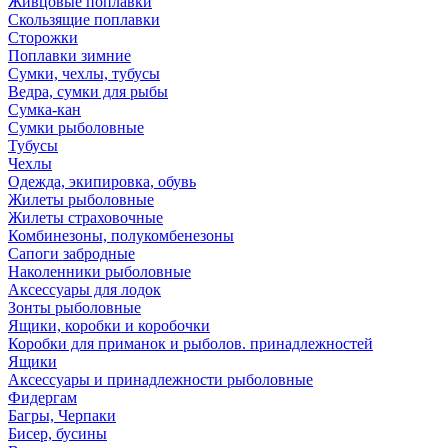
Живцовые поплавки
Скользящие поплавки
Сторожки
Поплавки зимние
Сумки, чехлы, тубусы
Ведра, сумки для рыбы
Сумка-кан
Сумки рыболовные
Тубусы
Чехлы
Одежда, экипировка, обувь
Жилеты рыболовные
Жилеты страховочные
Комбинезоны, полукомбенезоны
Сапоги забродные
Наколенники рыболовные
Аксессуары для лодок
Зонты рыболовные
Ящики, коробки и коробочки
Коробки для приманок и рыболов. принадлежностей
Ящики
Аксессуары и принадлежности рыболовные
Фидергам
Багры, Черпаки
Бисер, бусины