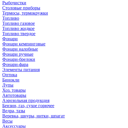
Рыбочистки
Столовые приборы
Термосы, термокружки
Топливо
Топливо газовое
Топливо жидкое
Топливо твердое
Фонари
Фонари кемпинговые
Фонари налобные
Фонари ручные
Фонари-брелоки
Фонари-фара
Элементы питания
Оптика
Бинокли
Лупы
Хоз. товары
Автотовары
Аэрозольная продукция
Бензин, газ, сухое горючее
Ведра, тазы
Веревка, шнуры, нитки, шпагат
Весы
Аксессуары