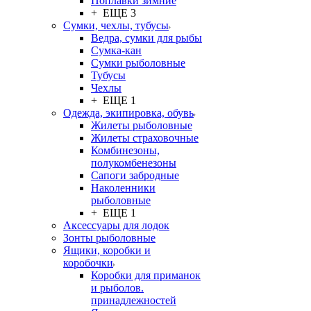
Поплавки зимние
+ ЕЩЕ 3
Сумки, чехлы, тубусы
Ведра, сумки для рыбы
Сумка-кан
Сумки рыболовные
Тубусы
Чехлы
+ ЕЩЕ 1
Одежда, экипировка, обувь
Жилеты рыболовные
Жилеты страховочные
Комбинезоны,
полукомбенезоны
Сапоги забродные
Наколенники
рыболовные
+ ЕЩЕ 1
Аксессуары для лодок
Зонты рыболовные
Ящики, коробки и
коробочки
Коробки для приманок
и рыболов.
принадлежностей