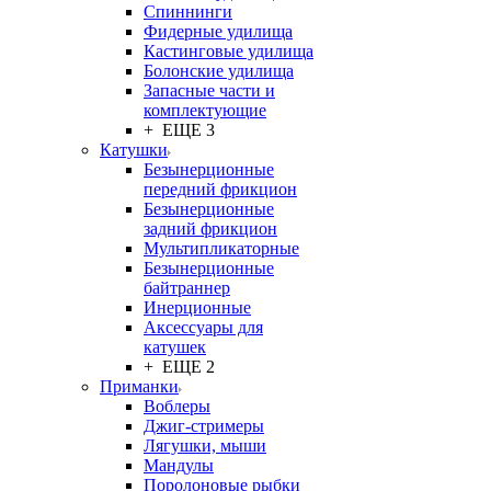
Спиннинги
Фидерные удилища
Кастинговые удилища
Болонские удилища
Запасные части и
комплектующие
+ ЕЩЕ 3
Катушки
Безынерционные
передний фрикцион
Безынерционные
задний фрикцион
Мультипликаторные
Безынерционные
байтраннер
Инерционные
Аксессуары для
катушек
+ ЕЩЕ 2
Приманки
Воблеры
Джиг-стримеры
Лягушки, мыши
Мандулы
Поролоновые рыбки