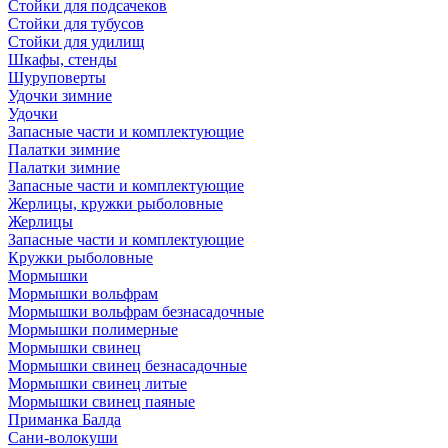
Стойки для подсачеков
Стойки для тубусов
Стойки для удилищ
Шкафы, стенды
Шуруповерты
Удочки зимние
Удочки
Запасные части и комплектующие
Палатки зимние
Палатки зимние
Запасные части и комплектующие
Жерлицы, кружки рыболовные
Жерлицы
Запасные части и комплектующие
Кружки рыболовные
Мормышки
Мормышки вольфрам
Мормышки вольфрам безнасадочные
Мормышки полимерные
Мормышки свинец
Мормышки свинец безнасадочные
Мормышки свинец литые
Мормышки свинец паяные
Приманка Балда
Сани-волокуши