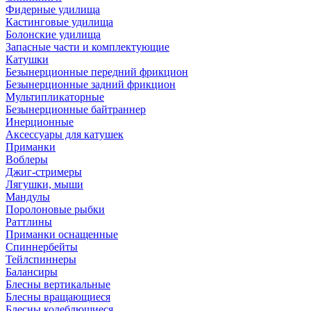
Фидерные удилища
Кастинговые удилища
Болонские удилища
Запасные части и комплектующие
Катушки
Безынерционные передний фрикцион
Безынерционные задний фрикцион
Мультипликаторные
Безынерционные байтраннер
Инерционные
Аксессуары для катушек
Приманки
Воблеры
Джиг-стримеры
Лягушки, мыши
Мандулы
Поролоновые рыбки
Раттлины
Приманки оснащенные
Спиннербейты
Тейлспиннеры
Балансиры
Блесны вертикальные
Блесны вращающиеся
Блесны колеблющиеся