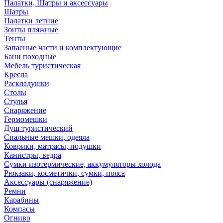
Палатки, Шатры и аксессуары
Шатры
Палатки летние
Зонты пляжные
Тенты
Запасные части и комплектующие
Бани походные
Мебель туристическая
Кресла
Раскладушки
Столы
Стулья
Снаряжение
Гермомешки
Душ туристический
Спальные мешки, одеяла
Коврики, матрасы, подушки
Канистры, ведра
Сумки изотермические, аккумуляторы холода
Рюкзаки, косметички, сумки, пояса
Аксессуары (снаряжение)
Ремни
Карабины
Компасы
Огниво