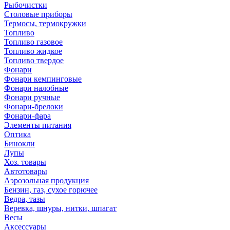
Рыбочистки
Столовые приборы
Термосы, термокружки
Топливо
Топливо газовое
Топливо жидкое
Топливо твердое
Фонари
Фонари кемпинговые
Фонари налобные
Фонари ручные
Фонари-брелоки
Фонари-фара
Элементы питания
Оптика
Бинокли
Лупы
Хоз. товары
Автотовары
Аэрозольная продукция
Бензин, газ, сухое горючее
Ведра, тазы
Веревка, шнуры, нитки, шпагат
Весы
Аксессуары