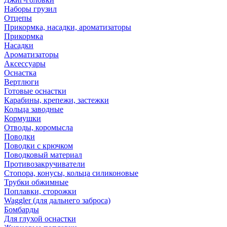
Наборы грузил
Отцепы
Прикормка, насадки, ароматизаторы
Прикормка
Насадки
Ароматизаторы
Аксессуары
Оснастка
Вертлюги
Готовые оснастки
Карабины, крепежи, застежки
Кольца заводные
Кормушки
Отводы, коромысла
Поводки
Поводки с крючком
Поводковый материал
Противозакручиватели
Стопора, конусы, кольца силиконовые
Трубки обжимные
Поплавки, сторожки
Waggler (для дальнего заброса)
Бомбарды
Для глухой оснастки