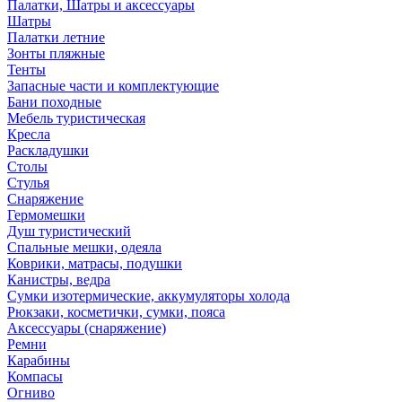
Палатки, Шатры и аксессуары
Шатры
Палатки летние
Зонты пляжные
Тенты
Запасные части и комплектующие
Бани походные
Мебель туристическая
Кресла
Раскладушки
Столы
Стулья
Снаряжение
Гермомешки
Душ туристический
Спальные мешки, одеяла
Коврики, матрасы, подушки
Канистры, ведра
Сумки изотермические, аккумуляторы холода
Рюкзаки, косметички, сумки, пояса
Аксессуары (снаряжение)
Ремни
Карабины
Компасы
Огниво