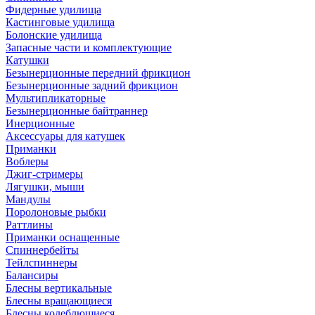
Фидерные удилища
Кастинговые удилища
Болонские удилища
Запасные части и комплектующие
Катушки
Безынерционные передний фрикцион
Безынерционные задний фрикцион
Мультипликаторные
Безынерционные байтраннер
Инерционные
Аксессуары для катушек
Приманки
Воблеры
Джиг-стримеры
Лягушки, мыши
Мандулы
Поролоновые рыбки
Раттлины
Приманки оснащенные
Спиннербейты
Тейлспиннеры
Балансиры
Блесны вертикальные
Блесны вращающиеся
Блесны колеблющиеся