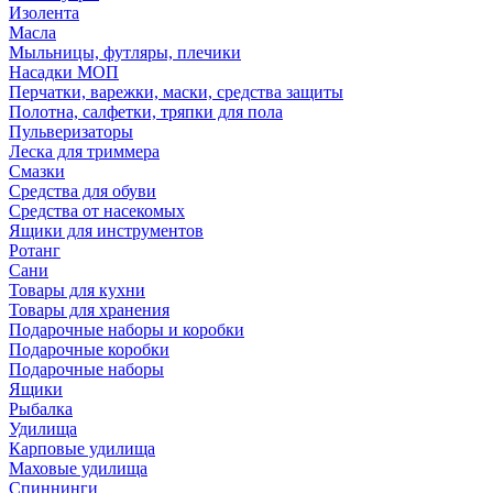
Изолента
Масла
Мыльницы, футляры, плечики
Насадки МОП
Перчатки, варежки, маски, средства защиты
Полотна, салфетки, тряпки для пола
Пульверизаторы
Леска для триммера
Смазки
Средства для обуви
Средства от насекомых
Ящики для инструментов
Ротанг
Сани
Товары для кухни
Товары для хранения
Подарочные наборы и коробки
Подарочные коробки
Подарочные наборы
Ящики
Рыбалка
Удилища
Карповые удилища
Маховые удилища
Спиннинги