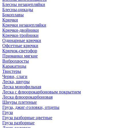
Блесны незацепляйки
Блесны-цикады
Бокоплавы
Крючки
Крючки незацепляйки
Крючки-двойники
Крючки-тройники
Одинарные крючки
Офсетные крючки
Крючок-светофор
Приманки мягкие
Виброхвосты
Каракатицы
Твистеры
Черви, слаги
Леска, шнуры
Леска монофильная
Леска с флюорокарбоновым покрытием
Леска флюорокарбоновая
Шнуры плетеные
Груза, джиг-головки, отцепы
Груза
Груза разборные цветные
Груза разборные
Джиг-головки