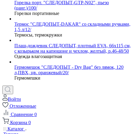
Горелка порт. "СЛЕДОПЫТ-GTP-N02", пьезо
(цанг.)/100/
Горелки портативные
Термос "СЛЕДОПЫТ-DAKAR" со складными ручками,
1,5 л/12/
Термосы, термокружки
Плащ-дождевик СЛЕДОПЫТ, плотный EVA, 66х115 см,
с козырьком на капюшоне и чехлом, желтый, р.46-48/50
Одежда влагозащитная
Гермомешок "СЛЕДОПЫТ - Dry Bag" без лямок, 120
л,ПВХ, цв. оранжевый/20/
Гермомешки
Войти
Отложенные
Сравнение
0
Корзина
0
Каталог