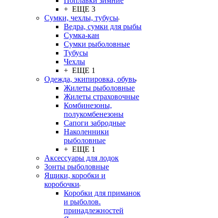
Поплавки зимние
+ ЕЩЕ 3
Сумки, чехлы, тубусы
Ведра, сумки для рыбы
Сумка-кан
Сумки рыболовные
Тубусы
Чехлы
+ ЕЩЕ 1
Одежда, экипировка, обувь
Жилеты рыболовные
Жилеты страховочные
Комбинезоны,
полукомбенезоны
Сапоги забродные
Наколенники
рыболовные
+ ЕЩЕ 1
Аксессуары для лодок
Зонты рыболовные
Ящики, коробки и
коробочки
Коробки для приманок
и рыболов.
принадлежностей