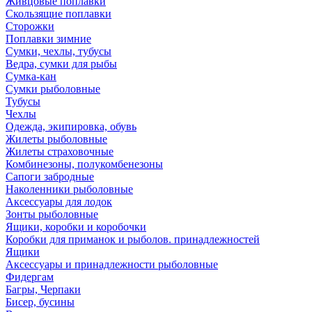
Живцовые поплавки
Скользящие поплавки
Сторожки
Поплавки зимние
Сумки, чехлы, тубусы
Ведра, сумки для рыбы
Сумка-кан
Сумки рыболовные
Тубусы
Чехлы
Одежда, экипировка, обувь
Жилеты рыболовные
Жилеты страховочные
Комбинезоны, полукомбенезоны
Сапоги забродные
Наколенники рыболовные
Аксессуары для лодок
Зонты рыболовные
Ящики, коробки и коробочки
Коробки для приманок и рыболов. принадлежностей
Ящики
Аксессуары и принадлежности рыболовные
Фидергам
Багры, Черпаки
Бисер, бусины