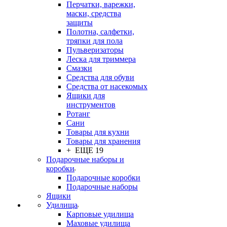
Перчатки, варежки,
маски, средства
защиты
Полотна, салфетки,
тряпки для пола
Пульверизаторы
Леска для триммера
Смазки
Средства для обуви
Средства от насекомых
Ящики для
инструментов
Ротанг
Сани
Товары для кухни
Товары для хранения
+ ЕЩЕ 19
Подарочные наборы и
коробки
Подарочные коробки
Подарочные наборы
Ящики
Удилища
Карповые удилища
Маховые удилища