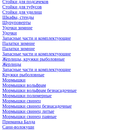
Стойки для подсачеков
Стойки для тубусов
Стойки для удилищ
Шкафы, стенды
Шуруповерты
Удочки зимние
Удочки
Запасные части и комплектующие
Палатки зимние
Палатки зимние
Запасные части и комплектующие
Жерлицы, кружки рыболовные
Жерлицы
Запасные части и комплектующие
Кружки рыболовные
Мормышки
Мормышки вольфрам
Мормышки вольфрам безнасадочные
Мормышки полимерные
Мормышки свинец
Мормышки свинец безнасадочные
Мормышки свинец литые
Мормышки свинец паяные
Приманка Балда
Сани-волокуши