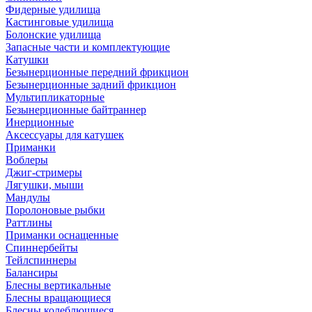
Фидерные удилища
Кастинговые удилища
Болонские удилища
Запасные части и комплектующие
Катушки
Безынерционные передний фрикцион
Безынерционные задний фрикцион
Мультипликаторные
Безынерционные байтраннер
Инерционные
Аксессуары для катушек
Приманки
Воблеры
Джиг-стримеры
Лягушки, мыши
Мандулы
Поролоновые рыбки
Раттлины
Приманки оснащенные
Спиннербейты
Тейлспиннеры
Балансиры
Блесны вертикальные
Блесны вращающиеся
Блесны колеблющиеся