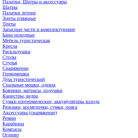
Палатки, Шатры и аксессуары
Шатры
Палатки летние
Зонты пляжные
Тенты
Запасные части и комплектующие
Бани походные
Мебель туристическая
Кресла
Раскладушки
Столы
Стулья
Снаряжение
Гермомешки
Душ туристический
Спальные мешки, одеяла
Коврики, матрасы, подушки
Канистры, ведра
Сумки изотермические, аккумуляторы холода
Рюкзаки, косметички, сумки, пояса
Аксессуары (снаряжение)
Ремни
Карабины
Компасы
Огниво