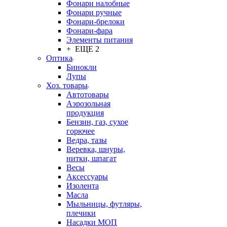
Фонари налобные
Фонари ручные
Фонари-брелоки
Фонари-фара
Элементы питания
+ ЕЩЕ 2
Оптика
Бинокли
Лупы
Хоз. товары
Автотовары
Аэрозольная
продукция
Бензин, газ, сухое
горючее
Ведра, тазы
Веревка, шнуры,
нитки, шпагат
Весы
Аксессуары
Изолента
Масла
Мыльницы, футляры,
плечики
Насадки МОП