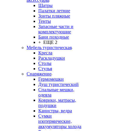
аксессуары
Шатры
Палатки летние
Зонты пляжные
Тенты
Запасные части и
комплектующие
Бани походные
+ ЕЩЕ 2
Мебель туристическая
Кресла
Раскладушки
Столы
Стулья
Снаряжение
Гермомешки
Душ туристический
Спальные мешки,
одеяла
Коврики, матрасы,
подушки
Канистры, ведра
Сумки
изотермические,
аккумуляторы холода