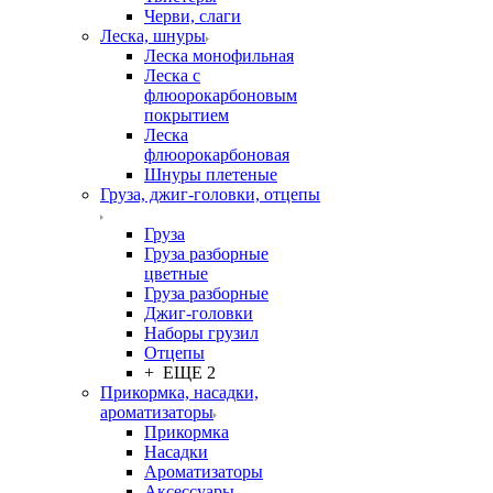
Черви, слаги
Леска, шнуры
Леска монофильная
Леска с
флюорокарбоновым
покрытием
Леска
флюорокарбоновая
Шнуры плетеные
Груза, джиг-головки, отцепы
Груза
Груза разборные
цветные
Груза разборные
Джиг-головки
Наборы грузил
Отцепы
+ ЕЩЕ 2
Прикормка, насадки,
ароматизаторы
Прикормка
Насадки
Ароматизаторы
Аксессуары