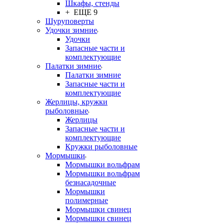
Шкафы, стенды
+ ЕЩЕ 9
Шуруповерты
Удочки зимние
Удочки
Запасные части и
комплектующие
Палатки зимние
Палатки зимние
Запасные части и
комплектующие
Жерлицы, кружки
рыболовные
Жерлицы
Запасные части и
комплектующие
Кружки рыболовные
Мормышки
Мормышки вольфрам
Мормышки вольфрам
безнасадочные
Мормышки
полимерные
Мормышки свинец
Мормышки свинец