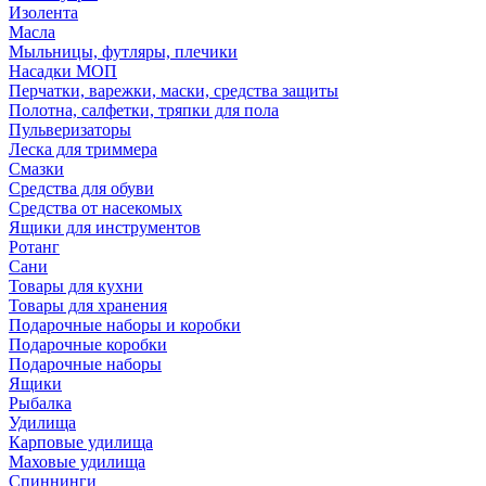
Изолента
Масла
Мыльницы, футляры, плечики
Насадки МОП
Перчатки, варежки, маски, средства защиты
Полотна, салфетки, тряпки для пола
Пульверизаторы
Леска для триммера
Смазки
Средства для обуви
Средства от насекомых
Ящики для инструментов
Ротанг
Сани
Товары для кухни
Товары для хранения
Подарочные наборы и коробки
Подарочные коробки
Подарочные наборы
Ящики
Рыбалка
Удилища
Карповые удилища
Маховые удилища
Спиннинги