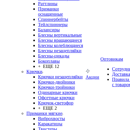
Раттлины
Приманки
оснащенные
Спиннербейты
Тейлспиннеры
Балансиры
Блесны вертикальные
Блесны вращающиеся
Блесны колеблющиеся
Блесны незацепляйки
Блесны-цикады
Оптовикам
Бокоплавы
+ ЕЩЕ 12
Сотрудн
Крючки
Доставк
Крючки незацепляйки
Акции
Правила
Крючки-двойники
с товаро
Крючки-тройники
Одинарные крючки
Офсетные крючки
Крючок-светофор
+ ЕЩЕ 2
Приманки мягкие
Виброхвосты
Каракатицы
Твистеры