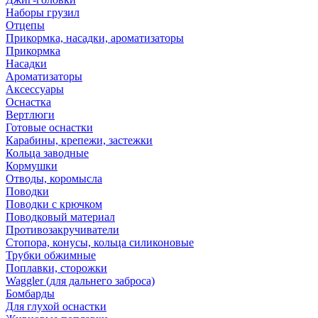
Наборы грузил
Отцепы
Прикормка, насадки, ароматизаторы
Прикормка
Насадки
Ароматизаторы
Аксессуары
Оснастка
Вертлюги
Готовые оснастки
Карабины, крепежи, застежки
Кольца заводные
Кормушки
Отводы, коромысла
Поводки
Поводки с крючком
Поводковый материал
Противозакручиватели
Стопора, конусы, кольца силиконовые
Трубки обжимные
Поплавки, сторожки
Waggler (для дальнего заброса)
Бомбарды
Для глухой оснастки