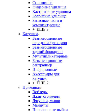
Спиннинги
Фидерные удилища
Кастинговые удилища
Болонские удилища
Запасные части и
комплектующие
+ ЕЩЕ 3
Катушки
Безынерционные
передний фрикцион
Безынерционные
задний фрикцион
Мультипликаторные
Безынерционные
байтраннер
Инерционные
Аксессуары для
катушек
+ ЕЩЕ 2
Приманки
Воблеры
Джиг-стримеры
Лягушки, мыши
Мандулы
Поролоновые рыбки