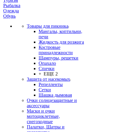
Туризм
Рыбалка
Одежда
Обувь
Товары для пикника
Мангалы, коптильни,
печи
Жидкость для розжига
Костровые
принадлежности
Шампуры, решетки
Опахало
Спички
+ ЕЩЕ 2
Защита от насекомых
Репелленты
Сетки
Шашка дымовая
Очки солнцезащитные и
аксессуары
Маски и очки
мотоциклетные,
снегоходные
Палатки, Шатры и