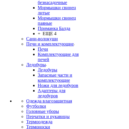
безнасадочные
Мормышки свинец
литые
Мормышки свинец
паяные
Приманка Балда
+ ЕЩЕ 4
Сани-волокуши
Печи и комплектующие
Печи
Комплектующие для
печей
Ледобуры
Ледобуры
Запасные части и
комплектующие
Ножи для ледобуров
Адаптеры для
ледобуров
Одежда влагозащитная
Футболки
Головные уборы
Перчатки и рукавицы
Термоодежда
Термоноски