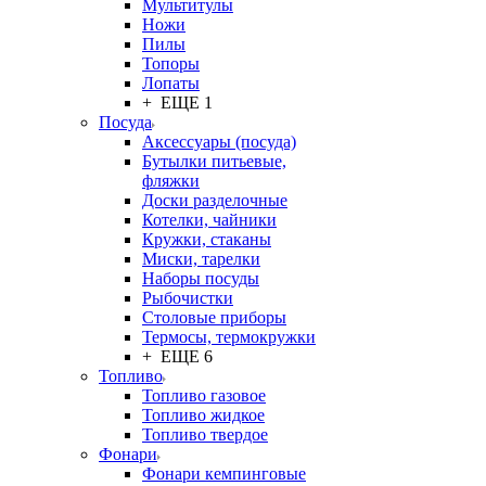
Мультитулы
Ножи
Пилы
Топоры
Лопаты
+ ЕЩЕ 1
Посуда
Аксессуары (посуда)
Бутылки питьевые,
фляжки
Доски разделочные
Котелки, чайники
Кружки, стаканы
Миски, тарелки
Наборы посуды
Рыбочистки
Столовые приборы
Термосы, термокружки
+ ЕЩЕ 6
Топливо
Топливо газовое
Топливо жидкое
Топливо твердое
Фонари
Фонари кемпинговые