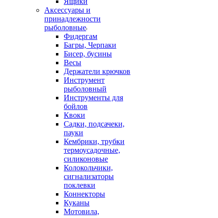
Ящики
Аксессуары и
принадлежности
рыболовные
Фидергам
Багры, Черпаки
Бисер, бусины
Весы
Держатели крючков
Инструмент
рыболовный
Инструменты для
бойлов
Квоки
Садки, подсачеки,
пауки
Кембрики, трубки
термоусадочные,
силиконовые
Колокольчики,
сигнализаторы
поклевки
Коннекторы
Куканы
Мотовила,