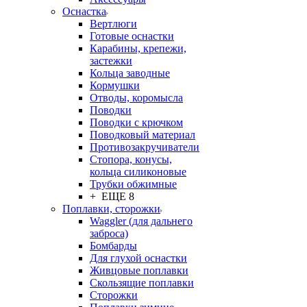
Оснастка
Вертлюги
Готовые оснастки
Карабины, крепежи,
застежки
Кольца заводные
Кормушки
Отводы, коромысла
Поводки
Поводки с крючком
Поводковый материал
Противозакручиватели
Стопора, конусы,
кольца силиконовые
Трубки обжимные
+ ЕЩЕ 8
Поплавки, сторожки
Waggler (для дальнего
заброса)
Бомбарды
Для глухой оснастки
Живцовые поплавки
Скользящие поплавки
Сторожки