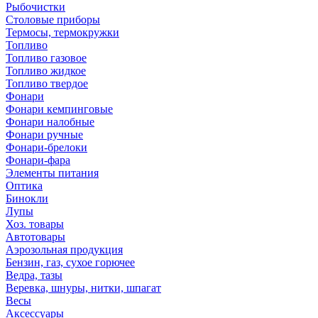
Рыбочистки
Столовые приборы
Термосы, термокружки
Топливо
Топливо газовое
Топливо жидкое
Топливо твердое
Фонари
Фонари кемпинговые
Фонари налобные
Фонари ручные
Фонари-брелоки
Фонари-фара
Элементы питания
Оптика
Бинокли
Лупы
Хоз. товары
Автотовары
Аэрозольная продукция
Бензин, газ, сухое горючее
Ведра, тазы
Веревка, шнуры, нитки, шпагат
Весы
Аксессуары