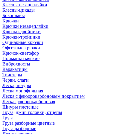
Блесны незацепляйки
Блесны-цикады
Бокоплавы
Крючки
Крючки незацепляйки
Крючки-двойники
Крючки-тройники
Одинарные крючки
Офсетные крючки
Крючок-светофор
Приманки мягкие
Виброхвосты
Каракатицы
Твистеры
Черви, слаги
Леска, шнуры
Леска монофильная
Леска с флюорокарбоновым покрытием
Леска флюорокарбоновая
Шнуры плетеные
Груза, джиг-головки, отцепы
Груза
Груза разборные цветные
Груза разборные
Джиг-головки