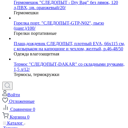
Гермомешок "СЛЕДОПЫТ - Dry Bag" без лямок, 120
л,ПВХ, цв. оранжевый/20/
Гермомешки
Горелка порт. "СЛЕДОПЫТ-GTP-N02", пьезо
(цанг.)/100/
Горелки портативные
Плащ-дождевик СЛЕДОПЫТ, плотный EVA, 66х115 см,
с козырьком на капюшоне и чехлом, желтый, р.46-48/50
Одежда влагозащитная
Термос "СЛЕДОПЫТ-DAKAR" со складными ручками,
1,5 л/12/
Термосы, термокружки
Войти
Отложенные
Сравнение
0
Корзина
0
Каталог