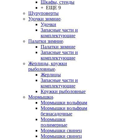
Шкафы, стенды
+ ЕЩЕ 9
Шуруповерты
Удочки зимние
Удочки
Запасные части и
комплектующие
Палатки зимние
Палатки зимние
Запасные части и
комплектующие
Жерлицы, кружки
рыболовные
Жерлицы
Запасные части и
комплектующие
Кружки рыболовные
Мормышки
Мормышки вольфрам
Мормышки вольфрам
безнасадочные
Мормышки
полимерные
Мормышки свинец
Мормышки свинец