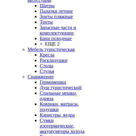
аксессуары
Шатры
Палатки летние
Зонты пляжные
Тенты
Запасные части и
комплектующие
Бани походные
+ ЕЩЕ 2
Мебель туристическая
Кресла
Раскладушки
Столы
Стулья
Снаряжение
Гермомешки
Душ туристический
Спальные мешки,
одеяла
Коврики, матрасы,
подушки
Канистры, ведра
Сумки
изотермические,
аккумуляторы холода