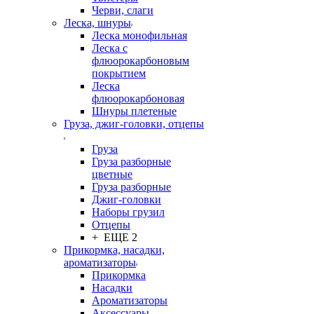
Черви, слаги
Леска, шнуры
Леска монофильная
Леска с
флюорокарбоновым
покрытием
Леска
флюорокарбоновая
Шнуры плетеные
Груза, джиг-головки, отцепы
Груза
Груза разборные
цветные
Груза разборные
Джиг-головки
Наборы грузил
Отцепы
+ ЕЩЕ 2
Прикормка, насадки,
ароматизаторы
Прикормка
Насадки
Ароматизаторы
Аксессуары