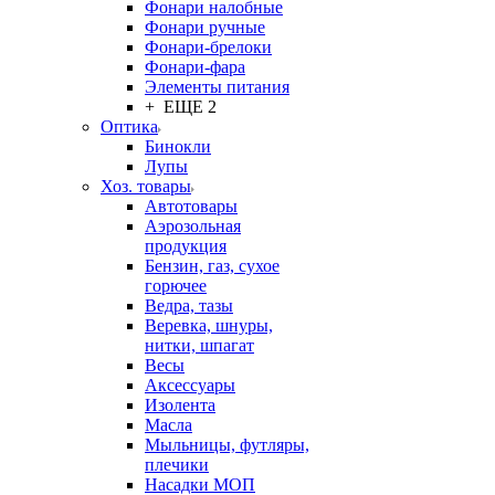
Фонари налобные
Фонари ручные
Фонари-брелоки
Фонари-фара
Элементы питания
+ ЕЩЕ 2
Оптика
Бинокли
Лупы
Хоз. товары
Автотовары
Аэрозольная
продукция
Бензин, газ, сухое
горючее
Ведра, тазы
Веревка, шнуры,
нитки, шпагат
Весы
Аксессуары
Изолента
Масла
Мыльницы, футляры,
плечики
Насадки МОП