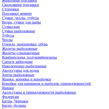
Живцовые поплавки
Скользящие поплавки
Сторожки
Поплавки зимние
Сумки, чехлы, тубусы
Ведра, сумки для рыбы
Сумка-кан
Сумки рыболовные
Тубусы
Чехлы
Одежда, экипировка, обувь
Жилеты рыболовные
Жилеты страховочные
Комбинезоны, полукомбенезоны
Сапоги забродные
Наколенники рыболовные
Аксессуары для лодок
Зонты рыболовные
Ящики, коробки и коробочки
Коробки для приманок и рыболов. принадлежностей
Ящики
Аксессуары и принадлежности рыболовные
Фидергам
Багры, Черпаки
Бисер, бусины