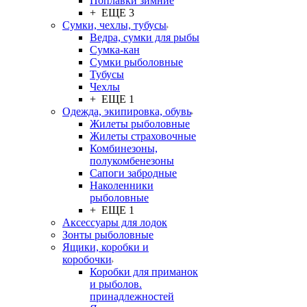
Поплавки зимние
+ ЕЩЕ 3
Сумки, чехлы, тубусы
Ведра, сумки для рыбы
Сумка-кан
Сумки рыболовные
Тубусы
Чехлы
+ ЕЩЕ 1
Одежда, экипировка, обувь
Жилеты рыболовные
Жилеты страховочные
Комбинезоны,
полукомбенезоны
Сапоги забродные
Наколенники
рыболовные
+ ЕЩЕ 1
Аксессуары для лодок
Зонты рыболовные
Ящики, коробки и
коробочки
Коробки для приманок
и рыболов.
принадлежностей