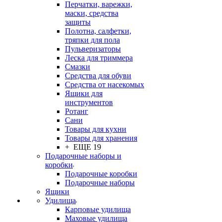
Перчатки, варежки,
маски, средства
защиты
Полотна, салфетки,
тряпки для пола
Пульверизаторы
Леска для триммера
Смазки
Средства для обуви
Средства от насекомых
Ящики для
инструментов
Ротанг
Сани
Товары для кухни
Товары для хранения
+ ЕЩЕ 19
Подарочные наборы и
коробки
Подарочные коробки
Подарочные наборы
Ящики
Удилища
Карповые удилища
Маховые удилища