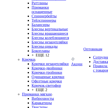
Раттлины
Приманки
оснащенные
Спиннербейты
Тейлспиннеры
Балансиры
Блесны вертикальные
Блесны вращающиеся
Блесны колеблющиеся
Блесны незацепляйки
Блесны-цикады
Оптовикам
Бокоплавы
+ ЕЩЕ 12
Сотрудн
Крючки
Доставк
Крючки незацепляйки
Акции
Правила
Крючки-двойники
с товаро
Крючки-тройники
Одинарные крючки
Офсетные крючки
Крючок-светофор
+ ЕЩЕ 2
Приманки мягкие
Виброхвосты
Каракатицы
Твистеры