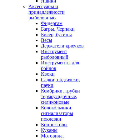
Ящики
Аксессуары и
принадлежности
рыболовные
Фидергам
Багры, Черпаки
Бисер, бусины
Весы
Держатели крючков
Инструмент
рыболовный
Инструменты для
бойлов
Квоки
Садки, подсачеки,
пауки
Кембрики, трубки
термоусадочные,
силиконовые
Колокольчики,
сигнализаторы
поклевки
Коннекторы
Куканы
Мотовила,