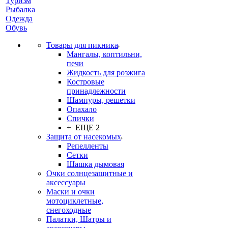
Туризм
Рыбалка
Одежда
Обувь
Товары для пикника
Мангалы, коптильни,
печи
Жидкость для розжига
Костровые
принадлежности
Шампуры, решетки
Опахало
Спички
+ ЕЩЕ 2
Защита от насекомых
Репелленты
Сетки
Шашка дымовая
Очки солнцезащитные и
аксессуары
Маски и очки
мотоциклетные,
снегоходные
Палатки, Шатры и