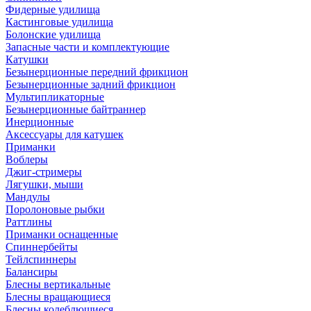
Фидерные удилища
Кастинговые удилища
Болонские удилища
Запасные части и комплектующие
Катушки
Безынерционные передний фрикцион
Безынерционные задний фрикцион
Мультипликаторные
Безынерционные байтраннер
Инерционные
Аксессуары для катушек
Приманки
Воблеры
Джиг-стримеры
Лягушки, мыши
Мандулы
Поролоновые рыбки
Раттлины
Приманки оснащенные
Спиннербейты
Тейлспиннеры
Балансиры
Блесны вертикальные
Блесны вращающиеся
Блесны колеблющиеся