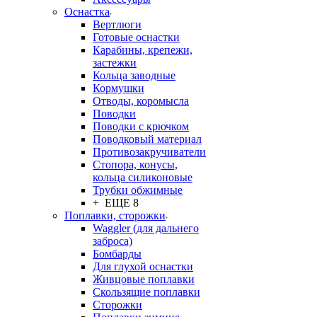
Оснастка
Вертлюги
Готовые оснастки
Карабины, крепежи,
застежки
Кольца заводные
Кормушки
Отводы, коромысла
Поводки
Поводки с крючком
Поводковый материал
Противозакручиватели
Стопора, конусы,
кольца силиконовые
Трубки обжимные
+ ЕЩЕ 8
Поплавки, сторожки
Waggler (для дальнего
заброса)
Бомбарды
Для глухой оснастки
Живцовые поплавки
Скользящие поплавки
Сторожки