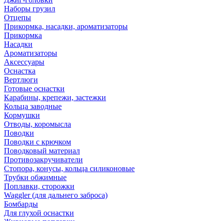
Наборы грузил
Отцепы
Прикормка, насадки, ароматизаторы
Прикормка
Насадки
Ароматизаторы
Аксессуары
Оснастка
Вертлюги
Готовые оснастки
Карабины, крепежи, застежки
Кольца заводные
Кормушки
Отводы, коромысла
Поводки
Поводки с крючком
Поводковый материал
Противозакручиватели
Стопора, конусы, кольца силиконовые
Трубки обжимные
Поплавки, сторожки
Waggler (для дальнего заброса)
Бомбарды
Для глухой оснастки