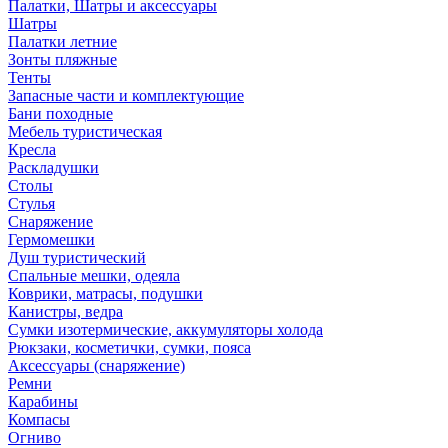
Палатки, Шатры и аксессуары
Шатры
Палатки летние
Зонты пляжные
Тенты
Запасные части и комплектующие
Бани походные
Мебель туристическая
Кресла
Раскладушки
Столы
Стулья
Снаряжение
Гермомешки
Душ туристический
Спальные мешки, одеяла
Коврики, матрасы, подушки
Канистры, ведра
Сумки изотермические, аккумуляторы холода
Рюкзаки, косметички, сумки, пояса
Аксессуары (снаряжение)
Ремни
Карабины
Компасы
Огниво