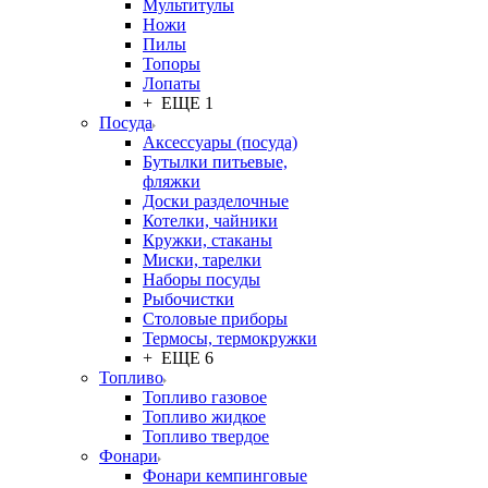
Мультитулы
Ножи
Пилы
Топоры
Лопаты
+ ЕЩЕ 1
Посуда
Аксессуары (посуда)
Бутылки питьевые,
фляжки
Доски разделочные
Котелки, чайники
Кружки, стаканы
Миски, тарелки
Наборы посуды
Рыбочистки
Столовые приборы
Термосы, термокружки
+ ЕЩЕ 6
Топливо
Топливо газовое
Топливо жидкое
Топливо твердое
Фонари
Фонари кемпинговые