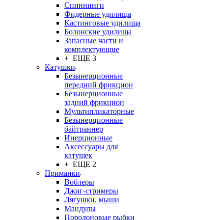
Спиннинги
Фидерные удилища
Кастинговые удилища
Болонские удилища
Запасные части и
комплектующие
+ ЕЩЕ 3
Катушки
Безынерционные
передний фрикцион
Безынерционные
задний фрикцион
Мультипликаторные
Безынерционные
байтраннер
Инерционные
Аксессуары для
катушек
+ ЕЩЕ 2
Приманки
Воблеры
Джиг-стримеры
Лягушки, мыши
Мандулы
Поролоновые рыбки