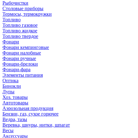
Рыбочистки
Столовые приборы
Термосы, термокружки
Топливо
Топливо газовое
Топливо жидкое
Топливо твердое
Фонари
Фонари кемпинговые
Фонари налобные
Фонари ручные
Фонари-брелоки
Фонари-фара
Элементы питания
Оптика
Бинокли
Лупы
Хоз. товары
Автотовары
Аэрозольная продукция
Бензин, газ, сухое горючее
Ведра, тазы
Веревка, шнуры, нитки, шпагат
Весы
Аксессуары