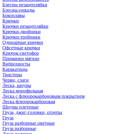
Блесны незацепляйки
Блесны-цикады
Бокоплавы
Крючки
Крючки незацепляйки
Крючки-двойники
Крючки-тройники
Одинарные крючки
Офсетные крючки
Крючок-светофор
Приманки мягкие
Виброхвосты
Каракатицы
Твистеры
Черви, слаги
Леска, шнуры
Леска монофильная
Леска с флюорокарбоновым покрытием
Леска флюорокарбоновая
Шнуры плетеные
Груза, джиг-головки, отцепы
Груза
Груза разборные цветные
Груза разборные
Джиг-головки