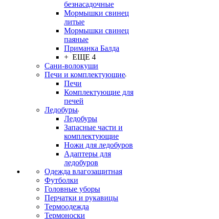
безнасадочные
Мормышки свинец
литые
Мормышки свинец
паяные
Приманка Балда
+ ЕЩЕ 4
Сани-волокуши
Печи и комплектующие
Печи
Комплектующие для
печей
Ледобуры
Ледобуры
Запасные части и
комплектующие
Ножи для ледобуров
Адаптеры для
ледобуров
Одежда влагозащитная
Футболки
Головные уборы
Перчатки и рукавицы
Термоодежда
Термоноски