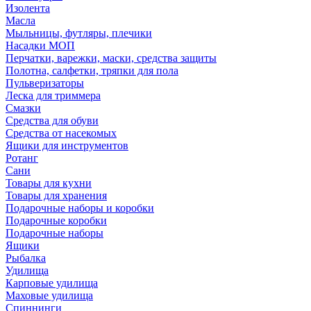
Изолента
Масла
Мыльницы, футляры, плечики
Насадки МОП
Перчатки, варежки, маски, средства защиты
Полотна, салфетки, тряпки для пола
Пульверизаторы
Леска для триммера
Смазки
Средства для обуви
Средства от насекомых
Ящики для инструментов
Ротанг
Сани
Товары для кухни
Товары для хранения
Подарочные наборы и коробки
Подарочные коробки
Подарочные наборы
Ящики
Рыбалка
Удилища
Карповые удилища
Маховые удилища
Спиннинги