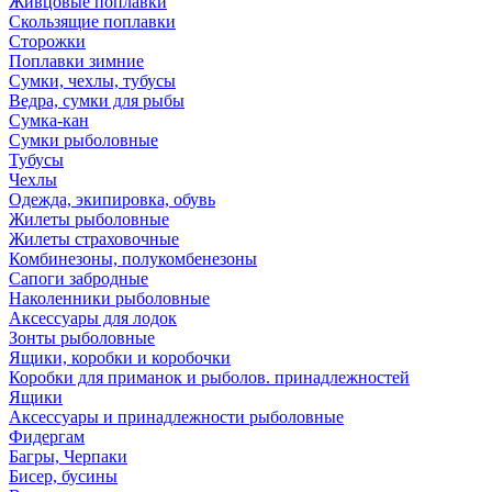
Живцовые поплавки
Скользящие поплавки
Сторожки
Поплавки зимние
Сумки, чехлы, тубусы
Ведра, сумки для рыбы
Сумка-кан
Сумки рыболовные
Тубусы
Чехлы
Одежда, экипировка, обувь
Жилеты рыболовные
Жилеты страховочные
Комбинезоны, полукомбенезоны
Сапоги забродные
Наколенники рыболовные
Аксессуары для лодок
Зонты рыболовные
Ящики, коробки и коробочки
Коробки для приманок и рыболов. принадлежностей
Ящики
Аксессуары и принадлежности рыболовные
Фидергам
Багры, Черпаки
Бисер, бусины