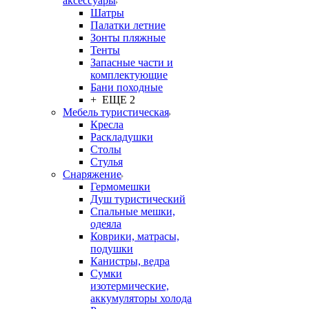
аксессуары
Шатры
Палатки летние
Зонты пляжные
Тенты
Запасные части и
комплектующие
Бани походные
+ ЕЩЕ 2
Мебель туристическая
Кресла
Раскладушки
Столы
Стулья
Снаряжение
Гермомешки
Душ туристический
Спальные мешки,
одеяла
Коврики, матрасы,
подушки
Канистры, ведра
Сумки
изотермические,
аккумуляторы холода