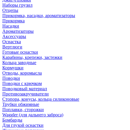
Наборы грузил
Отцепы
Прикормка, насадки, ароматизаторы
Прикормка
Насадки
Ароматизаторы
Аксессуары
Оснастка
Вертлюги
Готовые оснастки
Карабины, крепежи, застежки
Кольца заводные
Кормушки
Отводы, коромысла
Поводки
Поводки с крючком
Поводковый материал
Противозакручиватели
Стопора, конусы, кольца силиконовые
Трубки обжимные
Поплавки, сторожки
Waggler (для дальнего заброса)
Бомбарды
Для глухой оснастки