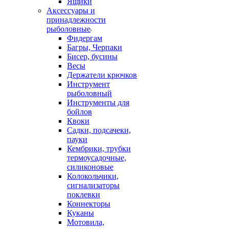
Ящики
Аксессуары и
принадлежности
рыболовные
Фидергам
Багры, Черпаки
Бисер, бусины
Весы
Держатели крючков
Инструмент
рыболовный
Инструменты для
бойлов
Квоки
Садки, подсачеки,
пауки
Кембрики, трубки
термоусадочные,
силиконовые
Колокольчики,
сигнализаторы
поклевки
Коннекторы
Куканы
Мотовила,