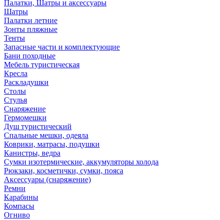
Палатки, Шатры и аксессуары
Шатры
Палатки летние
Зонты пляжные
Тенты
Запасные части и комплектующие
Бани походные
Мебель туристическая
Кресла
Раскладушки
Столы
Стулья
Снаряжение
Гермомешки
Душ туристический
Спальные мешки, одеяла
Коврики, матрасы, подушки
Канистры, ведра
Сумки изотермические, аккумуляторы холода
Рюкзаки, косметички, сумки, пояса
Аксессуары (снаряжение)
Ремни
Карабины
Компасы
Огниво