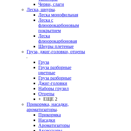
Черви, слаги
Леска, шнуры
Леска монофильная
Леска с
флюорокарбоновым
покрытием
Леска
флюорокарбоновая
Шнуры плетеные
Груза, джиг-головки, отцепы
Груза
Груза разборные
цветные
Груза разборные
Джиг-головки
Наборы грузил
Отцепы
+ ЕЩЕ 2
Прикормка, насадки,
ароматизаторы
Прикормка
Насадки
Ароматизаторы
Аксессуары