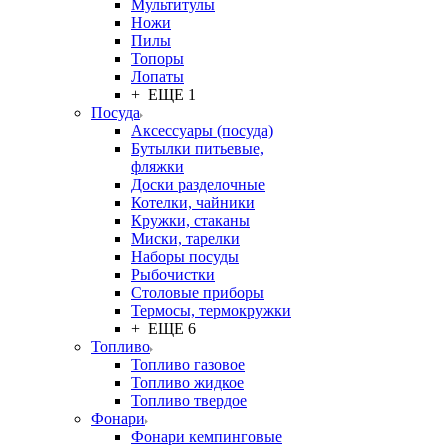
Мультитулы
Ножи
Пилы
Топоры
Лопаты
+ ЕЩЕ 1
Посуда
Аксессуары (посуда)
Бутылки питьевые,
фляжки
Доски разделочные
Котелки, чайники
Кружки, стаканы
Миски, тарелки
Наборы посуды
Рыбочистки
Столовые приборы
Термосы, термокружки
+ ЕЩЕ 6
Топливо
Топливо газовое
Топливо жидкое
Топливо твердое
Фонари
Фонари кемпинговые