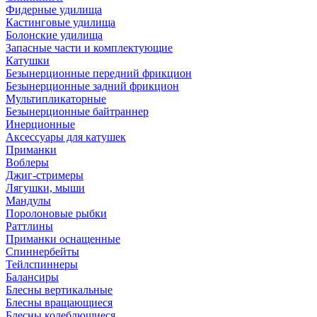
Фидерные удилища
Кастинговые удилища
Болонские удилища
Запасные части и комплектующие
Катушки
Безынерционные передний фрикцион
Безынерционные задний фрикцион
Мультипликаторные
Безынерционные байтраннер
Инерционные
Аксессуары для катушек
Приманки
Воблеры
Джиг-стримеры
Лягушки, мыши
Мандулы
Поролоновые рыбки
Раттлины
Приманки оснащенные
Спиннербейты
Тейлспиннеры
Балансиры
Блесны вертикальные
Блесны вращающиеся
Блесны колеблющиеся