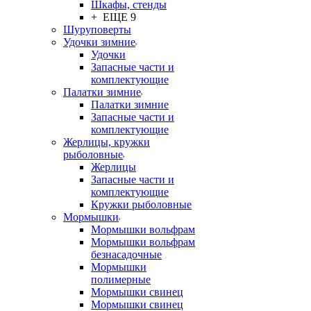
Шкафы, стенды
+ ЕЩЕ 9
Шуруповерты
Удочки зимние
Удочки
Запасные части и
комплектующие
Палатки зимние
Палатки зимние
Запасные части и
комплектующие
Жерлицы, кружки
рыболовные
Жерлицы
Запасные части и
комплектующие
Кружки рыболовные
Мормышки
Мормышки вольфрам
Мормышки вольфрам
безнасадочные
Мормышки
полимерные
Мормышки свинец
Мормышки свинец