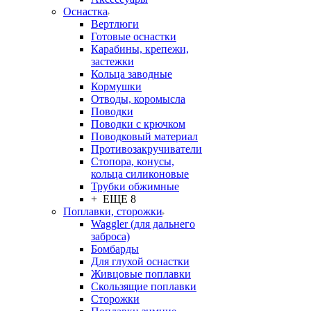
Оснастка
Вертлюги
Готовые оснастки
Карабины, крепежи,
застежки
Кольца заводные
Кормушки
Отводы, коромысла
Поводки
Поводки с крючком
Поводковый материал
Противозакручиватели
Стопора, конусы,
кольца силиконовые
Трубки обжимные
+ ЕЩЕ 8
Поплавки, сторожки
Waggler (для дальнего
заброса)
Бомбарды
Для глухой оснастки
Живцовые поплавки
Скользящие поплавки
Сторожки