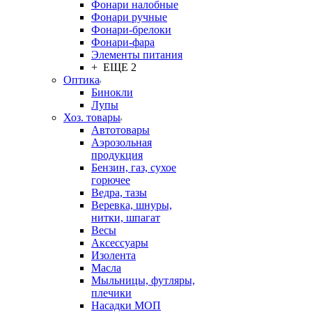
Фонари налобные
Фонари ручные
Фонари-брелоки
Фонари-фара
Элементы питания
+ ЕЩЕ 2
Оптика
Бинокли
Лупы
Хоз. товары
Автотовары
Аэрозольная
продукция
Бензин, газ, сухое
горючее
Ведра, тазы
Веревка, шнуры,
нитки, шпагат
Весы
Аксессуары
Изолента
Масла
Мыльницы, футляры,
плечики
Насадки МОП