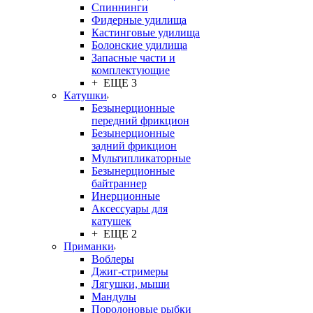
Спиннинги
Фидерные удилища
Кастинговые удилища
Болонские удилища
Запасные части и
комплектующие
+ ЕЩЕ 3
Катушки
Безынерционные
передний фрикцион
Безынерционные
задний фрикцион
Мультипликаторные
Безынерционные
байтраннер
Инерционные
Аксессуары для
катушек
+ ЕЩЕ 2
Приманки
Воблеры
Джиг-стримеры
Лягушки, мыши
Мандулы
Поролоновые рыбки