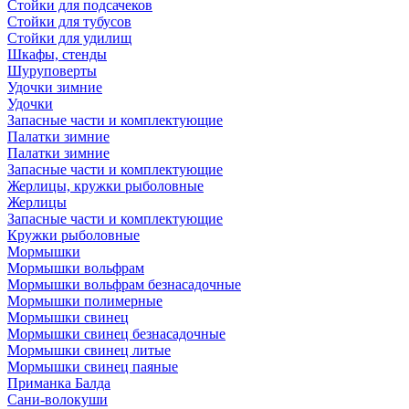
Стойки для подсачеков
Стойки для тубусов
Стойки для удилищ
Шкафы, стенды
Шуруповерты
Удочки зимние
Удочки
Запасные части и комплектующие
Палатки зимние
Палатки зимние
Запасные части и комплектующие
Жерлицы, кружки рыболовные
Жерлицы
Запасные части и комплектующие
Кружки рыболовные
Мормышки
Мормышки вольфрам
Мормышки вольфрам безнасадочные
Мормышки полимерные
Мормышки свинец
Мормышки свинец безнасадочные
Мормышки свинец литые
Мормышки свинец паяные
Приманка Балда
Сани-волокуши