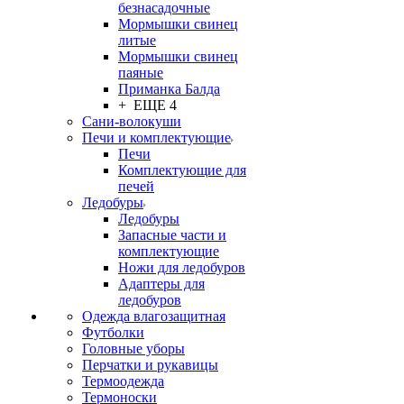
безнасадочные
Мормышки свинец
литые
Мормышки свинец
паяные
Приманка Балда
+ ЕЩЕ 4
Сани-волокуши
Печи и комплектующие
Печи
Комплектующие для
печей
Ледобуры
Ледобуры
Запасные части и
комплектующие
Ножи для ледобуров
Адаптеры для
ледобуров
Одежда влагозащитная
Футболки
Головные уборы
Перчатки и рукавицы
Термоодежда
Термоноски