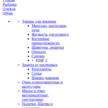
Туризм
Рыбалка
Одежда
Обувь
Товары для пикника
Мангалы, коптильни,
печи
Жидкость для розжига
Костровые
принадлежности
Шампуры, решетки
Опахало
Спички
+ ЕЩЕ 2
Защита от насекомых
Репелленты
Сетки
Шашка дымовая
Очки солнцезащитные и
аксессуары
Маски и очки
мотоциклетные,
снегоходные
Палатки, Шатры и