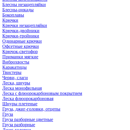
Блесны незацепляйки
Блесны-цикады
Бокоплавы
Крючки
Крючки незацепляйки
Крючки-двойники
Крючки-тройники
Одинарные крючки
Офсетные крючки
Крючок-светофор
Приманки мягкие
Виброхвосты
Каракатицы
Твистеры
Черви, слаги
Леска, шнуры
Леска монофильная
Леска с флюорокарбоновым покрытием
Леска флюорокарбоновая
Шнуры плетеные
Груза, джиг-головки, отцепы
Груза
Груза разборные цветные
Груза разборные
Джиг-головки