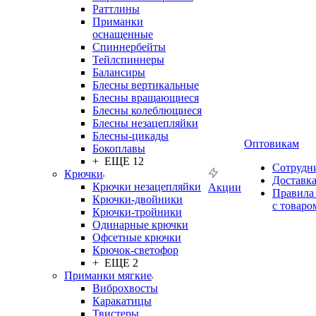
Раттлины
Приманки
оснащенные
Спиннербейты
Тейлспиннеры
Балансиры
Блесны вертикальные
Блесны вращающиеся
Блесны колеблющиеся
Блесны незацепляйки
Блесны-цикады
Оптовикам
Бокоплавы
+ ЕЩЕ 12
Сотрудн
Крючки
Доставк
Крючки незацепляйки
Акции
Правила
Крючки-двойники
с товаро
Крючки-тройники
Одинарные крючки
Офсетные крючки
Крючок-светофор
+ ЕЩЕ 2
Приманки мягкие
Виброхвосты
Каракатицы
Твистеры