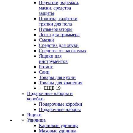
Перчатки, варежки,
маски, средства
защиты
Полотна, салфетки,
тряпки для пола
Пульверизаторы
Леска для триммера
Смазки
Средства для обуви
Средства от насекомых
Ящики для
инструментов
Ротанг
Сани
Товары для кухни
Товары для хранения
+ ЕЩЕ 19
Подарочные наборы и
коробки
Подарочные коробки
Подарочные наборы
Ящики
Удилища
Карповые удилища
Маховые удилища