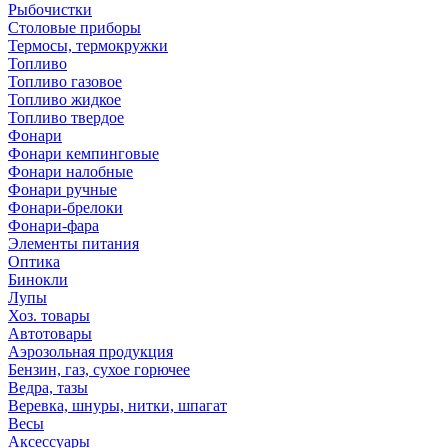
Рыбочистки
Столовые приборы
Термосы, термокружки
Топливо
Топливо газовое
Топливо жидкое
Топливо твердое
Фонари
Фонари кемпинговые
Фонари налобные
Фонари ручные
Фонари-брелоки
Фонари-фара
Элементы питания
Оптика
Бинокли
Лупы
Хоз. товары
Автотовары
Аэрозольная продукция
Бензин, газ, сухое горючее
Ведра, тазы
Веревка, шнуры, нитки, шпагат
Весы
Аксессуары