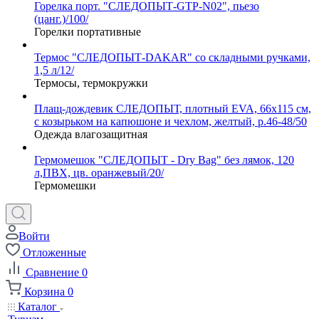
Горелка порт. "СЛЕДОПЫТ-GTP-N02", пьезо
(цанг.)/100/
Горелки портативные
Термос "СЛЕДОПЫТ-DAKAR" со складными ручками,
1,5 л/12/
Термосы, термокружки
Плащ-дождевик СЛЕДОПЫТ, плотный EVA, 66х115 см,
с козырьком на капюшоне и чехлом, желтый, р.46-48/50
Одежда влагозащитная
Гермомешок "СЛЕДОПЫТ - Dry Bag" без лямок, 120
л,ПВХ, цв. оранжевый/20/
Гермомешки
Войти
Отложенные
Сравнение
0
Корзина
0
Каталог