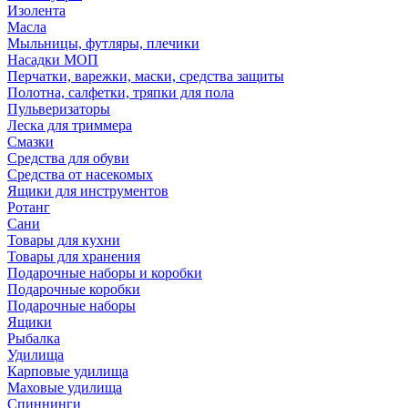
Изолента
Масла
Мыльницы, футляры, плечики
Насадки МОП
Перчатки, варежки, маски, средства защиты
Полотна, салфетки, тряпки для пола
Пульверизаторы
Леска для триммера
Смазки
Средства для обуви
Средства от насекомых
Ящики для инструментов
Ротанг
Сани
Товары для кухни
Товары для хранения
Подарочные наборы и коробки
Подарочные коробки
Подарочные наборы
Ящики
Рыбалка
Удилища
Карповые удилища
Маховые удилища
Спиннинги