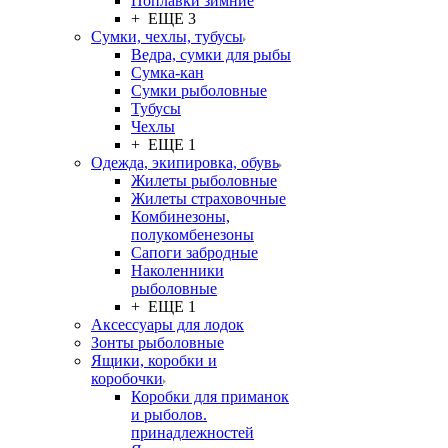
Поплавки зимние
+ ЕЩЕ 3
Сумки, чехлы, тубусы
Ведра, сумки для рыбы
Сумка-кан
Сумки рыболовные
Тубусы
Чехлы
+ ЕЩЕ 1
Одежда, экипировка, обувь
Жилеты рыболовные
Жилеты страховочные
Комбинезоны,
полукомбенезоны
Сапоги забродные
Наколенники
рыболовные
+ ЕЩЕ 1
Аксессуары для лодок
Зонты рыболовные
Ящики, коробки и
коробочки
Коробки для приманок
и рыболов.
принадлежностей