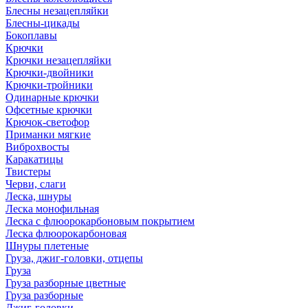
Блесны незацепляйки
Блесны-цикады
Бокоплавы
Крючки
Крючки незацепляйки
Крючки-двойники
Крючки-тройники
Одинарные крючки
Офсетные крючки
Крючок-светофор
Приманки мягкие
Виброхвосты
Каракатицы
Твистеры
Черви, слаги
Леска, шнуры
Леска монофильная
Леска с флюорокарбоновым покрытием
Леска флюорокарбоновая
Шнуры плетеные
Груза, джиг-головки, отцепы
Груза
Груза разборные цветные
Груза разборные
Джиг-головки