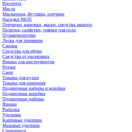
Изолента
Масла
Мыльницы, футляры, плечики
Насадки МОП
Перчатки, варежки, маски, средства защиты
Полотна, салфетки, тряпки для пола
Пульверизаторы
Леска для триммера
Смазки
Средства для обуви
Средства от насекомых
Ящики для инструментов
Ротанг
Сани
Товары для кухни
Товары для хранения
Подарочные наборы и коробки
Подарочные коробки
Подарочные наборы
Ящики
Рыбалка
Удилища
Карповые удилища
Маховые удилища
Спиннинги