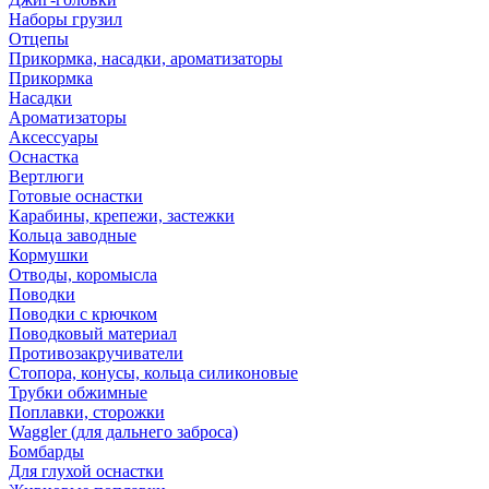
Наборы грузил
Отцепы
Прикормка, насадки, ароматизаторы
Прикормка
Насадки
Ароматизаторы
Аксессуары
Оснастка
Вертлюги
Готовые оснастки
Карабины, крепежи, застежки
Кольца заводные
Кормушки
Отводы, коромысла
Поводки
Поводки с крючком
Поводковый материал
Противозакручиватели
Стопора, конусы, кольца силиконовые
Трубки обжимные
Поплавки, сторожки
Waggler (для дальнего заброса)
Бомбарды
Для глухой оснастки