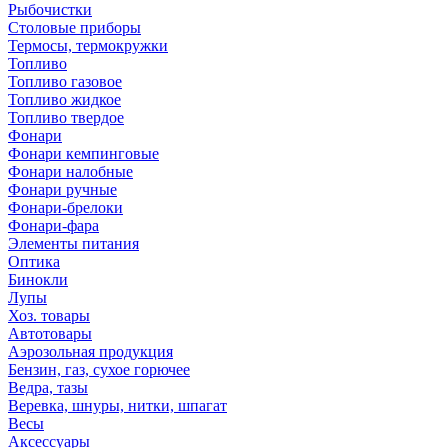
Рыбочистки
Столовые приборы
Термосы, термокружки
Топливо
Топливо газовое
Топливо жидкое
Топливо твердое
Фонари
Фонари кемпинговые
Фонари налобные
Фонари ручные
Фонари-брелоки
Фонари-фара
Элементы питания
Оптика
Бинокли
Лупы
Хоз. товары
Автотовары
Аэрозольная продукция
Бензин, газ, сухое горючее
Ведра, тазы
Веревка, шнуры, нитки, шпагат
Весы
Аксессуары