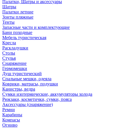
Палатки, Шатры и аксессуары
Шатры
Палатки летние
Зонты пляжные
Тенты
Запасные части и комплектующие
Бани походные
Мебель туристическая
Кресла
Раскладушки
Столы
Стулья
Снаряжение
Гермомешки
Душ туристический
Спальные мешки, одеяла
Коврики, матрасы, подушки
Канистры, ведра
Сумки изотермические, аккумуляторы холода
Рюкзаки, косметички, сумки, пояса
Аксессуары (снаряжение)
Ремни
Карабины
Компасы
Огниво