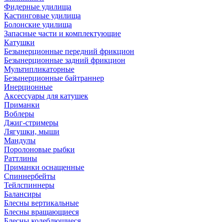
Фидерные удилища
Кастинговые удилища
Болонские удилища
Запасные части и комплектующие
Катушки
Безынерционные передний фрикцион
Безынерционные задний фрикцион
Мультипликаторные
Безынерционные байтраннер
Инерционные
Аксессуары для катушек
Приманки
Воблеры
Джиг-стримеры
Лягушки, мыши
Мандулы
Поролоновые рыбки
Раттлины
Приманки оснащенные
Спиннербейты
Тейлспиннеры
Балансиры
Блесны вертикальные
Блесны вращающиеся
Блесны колеблющиеся