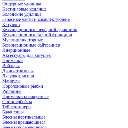
Фидерные удилища
Кастинговые удилища
Болонские удилища
Запасные части и комплектующие
Катушки
Безынерционные передний фрикцион
Безынерционные задний фрикцион
Мультипликаторные
Безынерционные байтраннер
Инерционные
Аксессуары для катушек
Приманки
Воблеры
Джиг-стримеры
Лягушки, мыши
Мандулы
Поролоновые рыбки
Раттлины
Приманки оснащенные
Спиннербейты
Тейлспиннеры
Балансиры
Блесны вертикальные
Блесны вращающиеся
Блесны колеблющиеся