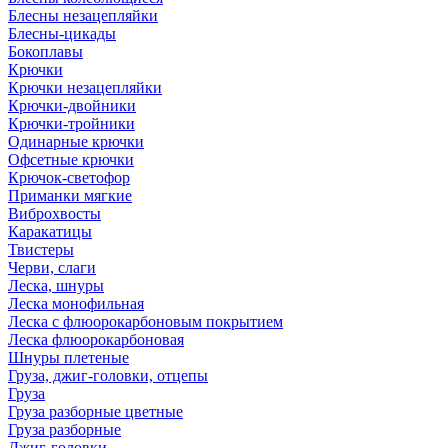
Блесны незацепляйки
Блесны-цикады
Бокоплавы
Крючки
Крючки незацепляйки
Крючки-двойники
Крючки-тройники
Одинарные крючки
Офсетные крючки
Крючок-светофор
Приманки мягкие
Виброхвосты
Каракатицы
Твистеры
Черви, слаги
Леска, шнуры
Леска монофильная
Леска с флюорокарбоновым покрытием
Леска флюорокарбоновая
Шнуры плетеные
Груза, джиг-головки, отцепы
Груза
Груза разборные цветные
Груза разборные
Джиг-головки