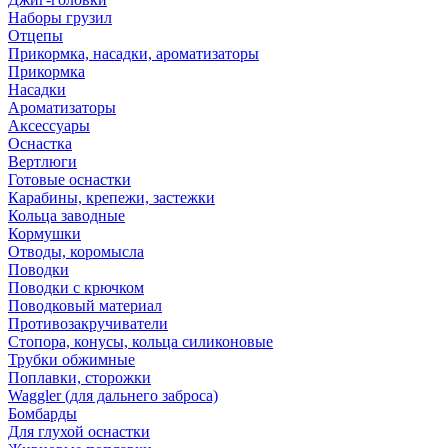
Наборы грузил
Отцепы
Прикормка, насадки, ароматизаторы
Прикормка
Насадки
Ароматизаторы
Аксессуары
Оснастка
Вертлюги
Готовые оснастки
Карабины, крепежи, застежки
Кольца заводные
Кормушки
Отводы, коромысла
Поводки
Поводки с крючком
Поводковый материал
Противозакручиватели
Стопора, конусы, кольца силиконовые
Трубки обжимные
Поплавки, сторожки
Waggler (для дальнего заброса)
Бомбарды
Для глухой оснастки