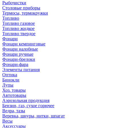
Рыбочистки
Столовые приборы
Термосы, термокружки
Топливо
Топливо газовое
Топливо жидкое
Топливо твердое
Фонари
Фонари кемпинговые
Фонари налобные
Фонари ручные
Фонари-брелоки
Фонари-фара
Элементы питания
Оптика
Бинокли
Лупы
Хоз. товары
Автотовары
Аэрозольная продукция
Бензин, газ, сухое горючее
Ведра, тазы
Веревка, шнуры, нитки, шпагат
Весы
Аксессуары