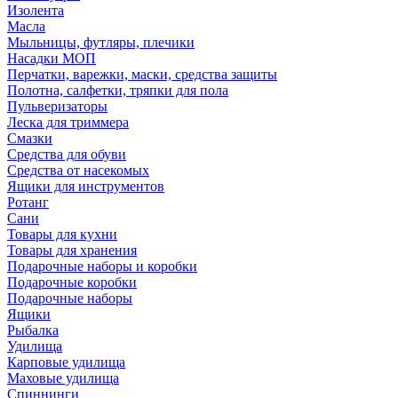
Изолента
Масла
Мыльницы, футляры, плечики
Насадки МОП
Перчатки, варежки, маски, средства защиты
Полотна, салфетки, тряпки для пола
Пульверизаторы
Леска для триммера
Смазки
Средства для обуви
Средства от насекомых
Ящики для инструментов
Ротанг
Сани
Товары для кухни
Товары для хранения
Подарочные наборы и коробки
Подарочные коробки
Подарочные наборы
Ящики
Рыбалка
Удилища
Карповые удилища
Маховые удилища
Спиннинги