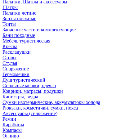
Палатки, Шатры и аксессуары
Шатры
Палатки летние
Зонты пляжные
Тенты
Запасные части и комплектующие
Бани походные
Мебель туристическая
Кресла
Раскладушки
Столы
Стулья
Снаряжение
Гермомешки
Душ туристический
Спальные мешки, одеяла
Коврики, матрасы, подушки
Канистры, ведра
Сумки изотермические, аккумуляторы холода
Рюкзаки, косметички, сумки, пояса
Аксессуары (снаряжение)
Ремни
Карабины
Компасы
Огниво