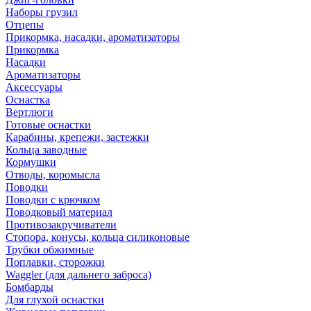
Наборы грузил
Отцепы
Прикормка, насадки, ароматизаторы
Прикормка
Насадки
Ароматизаторы
Аксессуары
Оснастка
Вертлюги
Готовые оснастки
Карабины, крепежи, застежки
Кольца заводные
Кормушки
Отводы, коромысла
Поводки
Поводки с крючком
Поводковый материал
Противозакручиватели
Стопора, конусы, кольца силиконовые
Трубки обжимные
Поплавки, сторожки
Waggler (для дальнего заброса)
Бомбарды
Для глухой оснастки