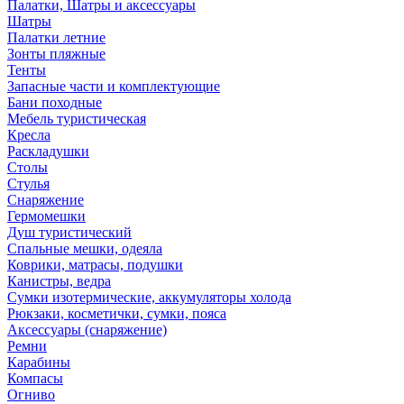
Палатки, Шатры и аксессуары
Шатры
Палатки летние
Зонты пляжные
Тенты
Запасные части и комплектующие
Бани походные
Мебель туристическая
Кресла
Раскладушки
Столы
Стулья
Снаряжение
Гермомешки
Душ туристический
Спальные мешки, одеяла
Коврики, матрасы, подушки
Канистры, ведра
Сумки изотермические, аккумуляторы холода
Рюкзаки, косметички, сумки, пояса
Аксессуары (снаряжение)
Ремни
Карабины
Компасы
Огниво