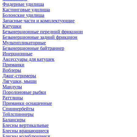
Фидерные удилища
Кастинговые удилища
Болонские удилища
Запасные части и комплектующие
Катушки
Безынерционные передний фрикцион
Безынерционные задний фрикцион
Мультипликаторные
Безынерционные байтраннер
Инерционные
Аксессуары для катушек
Приманки
Воблеры
Джиг-стримеры
Лягушки, мыши
Мандулы
Поролоновые рыбки
Раттлины
Приманки оснащенные
Спиннербейты
Тейлспиннеры
Балансиры
Блесны вертикальные
Блесны вращающиеся
Блесны колеблющиеся