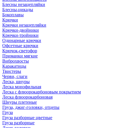
Блесны незацепляйки
Блесны-цикады
Бокоплавы
Крючки
Крючки незацепляйки
Крючки-двойники
Крючки-тройники
Одинарные крючки
Офсетные крючки
Крючок-светофор
Приманки мягкие
Виброхвосты
Каракатицы
Твистеры
Черви, слаги
Леска, шнуры
Леска монофильная
Леска с флюорокарбоновым покрытием
Леска флюорокарбоновая
Шнуры плетеные
Груза, джиг-головки, отцепы
Груза
Груза разборные цветные
Груза разборные
Джиг-головки