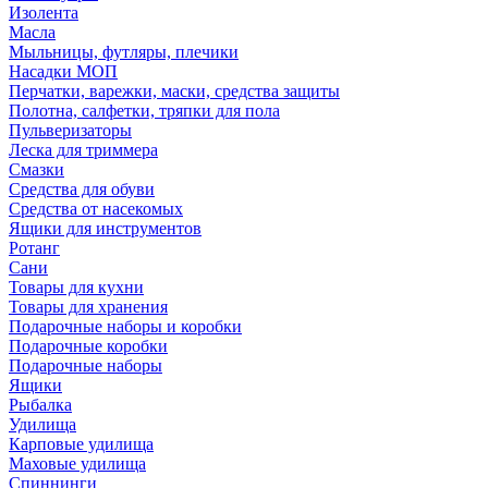
Изолента
Масла
Мыльницы, футляры, плечики
Насадки МОП
Перчатки, варежки, маски, средства защиты
Полотна, салфетки, тряпки для пола
Пульверизаторы
Леска для триммера
Смазки
Средства для обуви
Средства от насекомых
Ящики для инструментов
Ротанг
Сани
Товары для кухни
Товары для хранения
Подарочные наборы и коробки
Подарочные коробки
Подарочные наборы
Ящики
Рыбалка
Удилища
Карповые удилища
Маховые удилища
Спиннинги