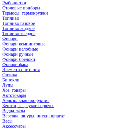
Рыбочистки
Столовые приборы
Термосы, термокружки
Топливо
Топливо газовое
Топливо жидкое
Топливо твердое
Фонари
Фонари кемпинговые
Фонари налобные
Фонари ручные
Фонари-брелоки
Фонари-фара
Элементы питания
Оптика
Бинокли
Лупы
Хоз. товары
Автотовары
Аэрозольная продукция
Бензин, газ, сухое горючее
Ведра, тазы
Веревка, шнуры, нитки, шпагат
Весы
Аксессуары