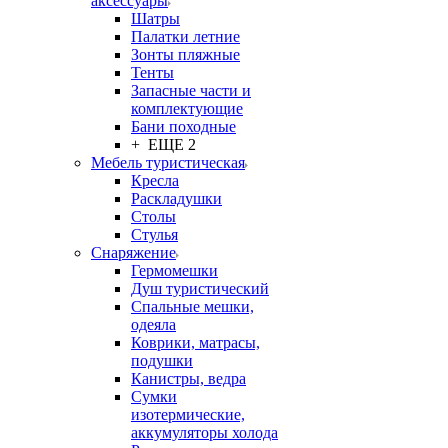
аксессуары
Шатры
Палатки летние
Зонты пляжные
Тенты
Запасные части и
комплектующие
Бани походные
+ ЕЩЕ 2
Мебель туристическая
Кресла
Раскладушки
Столы
Стулья
Снаряжение
Гермомешки
Душ туристический
Спальные мешки,
одеяла
Коврики, матрасы,
подушки
Канистры, ведра
Сумки
изотермические,
аккумуляторы холода