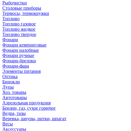
Рыбочистки
Столовые приборы
Термосы, термокружки
Топливо
Топливо газовое
Топливо жидкое
Топливо твердое
Фонари
Фонари кемпинговые
Фонари налобные
Фонари ручные
Фонари-брелоки
Фонари-фара
Элементы питания
Оптика
Бинокли
Лупы
Хоз. товары
Автотовары
Аэрозольная продукция
Бензин, газ, сухое горючее
Ведра, тазы
Веревка, шнуры, нитки, шпагат
Весы
Аксессуары