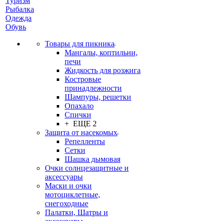
Туризм
Рыбалка
Одежда
Обувь
Товары для пикника
Мангалы, коптильни,
печи
Жидкость для розжига
Костровые
принадлежности
Шампуры, решетки
Опахало
Спички
+ ЕЩЕ 2
Защита от насекомых
Репелленты
Сетки
Шашка дымовая
Очки солнцезащитные и
аксессуары
Маски и очки
мотоциклетные,
снегоходные
Палатки, Шатры и