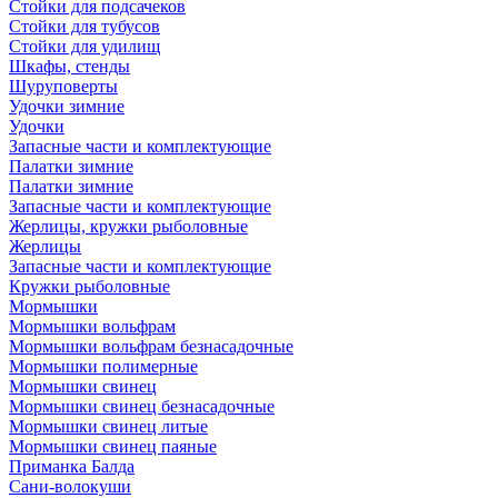
Стойки для подсачеков
Стойки для тубусов
Стойки для удилищ
Шкафы, стенды
Шуруповерты
Удочки зимние
Удочки
Запасные части и комплектующие
Палатки зимние
Палатки зимние
Запасные части и комплектующие
Жерлицы, кружки рыболовные
Жерлицы
Запасные части и комплектующие
Кружки рыболовные
Мормышки
Мормышки вольфрам
Мормышки вольфрам безнасадочные
Мормышки полимерные
Мормышки свинец
Мормышки свинец безнасадочные
Мормышки свинец литые
Мормышки свинец паяные
Приманка Балда
Сани-волокуши