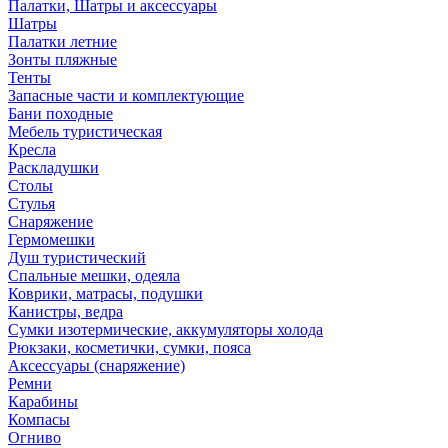
Палатки, Шатры и аксессуары
Шатры
Палатки летние
Зонты пляжные
Тенты
Запасные части и комплектующие
Бани походные
Мебель туристическая
Кресла
Раскладушки
Столы
Стулья
Снаряжение
Гермомешки
Душ туристический
Спальные мешки, одеяла
Коврики, матрасы, подушки
Канистры, ведра
Сумки изотермические, аккумуляторы холода
Рюкзаки, косметички, сумки, пояса
Аксессуары (снаряжение)
Ремни
Карабины
Компасы
Огниво