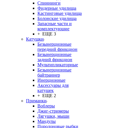
Спиннинги
Фидерные удилища
Кастинговые удилища
Болонские удилища
Запасные части и
комплектующие
+ ЕЩЕ 3
Катушки
Безынерционные
передний фрикцион
Безынерционные
задний фрикцион
Мультипликаторные
Безынерционные
байтраннер
Инерционные
Аксессуары для
катушек
+ ЕЩЕ 2
Приманки
Воблеры
Джиг-стримеры
Лягушки, мыши
Мандулы
Поролоновые рыбки