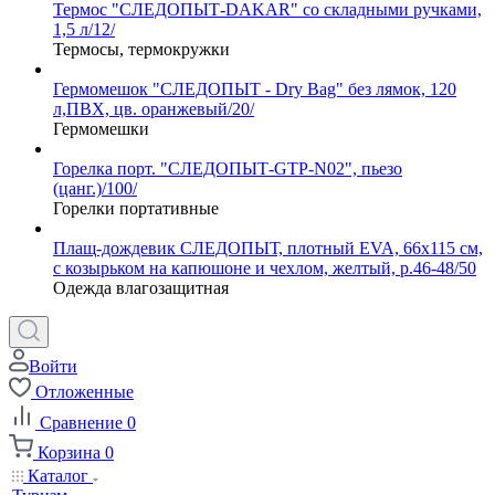
Термос "СЛЕДОПЫТ-DAKAR" со складными ручками,
1,5 л/12/
Термосы, термокружки
Гермомешок "СЛЕДОПЫТ - Dry Bag" без лямок, 120
л,ПВХ, цв. оранжевый/20/
Гермомешки
Горелка порт. "СЛЕДОПЫТ-GTP-N02", пьезо
(цанг.)/100/
Горелки портативные
Плащ-дождевик СЛЕДОПЫТ, плотный EVA, 66х115 см,
с козырьком на капюшоне и чехлом, желтый, р.46-48/50
Одежда влагозащитная
Войти
Отложенные
Сравнение
0
Корзина
0
Каталог