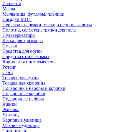
Изолента
Масла
Мыльницы, футляры, плечики
Насадки МОП
Перчатки, варежки, маски, средства защиты
Полотна, салфетки, тряпки для пола
Пульверизаторы
Леска для триммера
Смазки
Средства для обуви
Средства от насекомых
Ящики для инструментов
Ротанг
Сани
Товары для кухни
Товары для хранения
Подарочные наборы и коробки
Подарочные коробки
Подарочные наборы
Ящики
Рыбалка
Удилища
Карповые удилища
Маховые удилища
Спиннинги