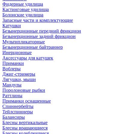
Фидерные удилища
Кастинговые удилища
Болонские удилища
Запасные части и комплектующие
Катушки
Безынерционные передний фрикцион
Безынерционные задний фрикцион
Мультипликаторные
Безынерционные байтраннер
Инерционные
Аксессуары для катушек
Приманки
Воблеры
Джиг-стримеры
Лягушки, мыши
Мандулы
Поролоновые рыбки
Раттлины
Приманки оснащенные
Спиннербейты
Тейлспиннеры
Балансиры
Блесны вертикальные
Блесны вращающиеся
Блесны колеблющиеся