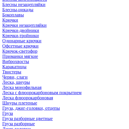
Блесны незацепляйки
Блесны-цикады
Бокоплавы
Крючки
Крючки незацепляйки
Крючки-двойники
Крючки-тройники
Одинарные крючки
Офсетные крючки
Крючок-светофор
Приманки мягкие
Виброхвосты
Каракатицы
Твистеры
Черви, слаги
Леска, шнуры
Леска монофильная
Леска с флюорокарбоновым покрытием
Леска флюорокарбоновая
Шнуры плетеные
Груза, джиг-головки, отцепы
Груза
Груза разборные цветные
Груза разборные
Джиг-головки