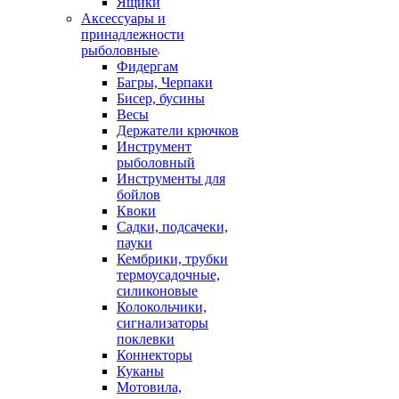
Ящики
Аксессуары и
принадлежности
рыболовные
Фидергам
Багры, Черпаки
Бисер, бусины
Весы
Держатели крючков
Инструмент
рыболовный
Инструменты для
бойлов
Квоки
Садки, подсачеки,
пауки
Кембрики, трубки
термоусадочные,
силиконовые
Колокольчики,
сигнализаторы
поклевки
Коннекторы
Куканы
Мотовила,