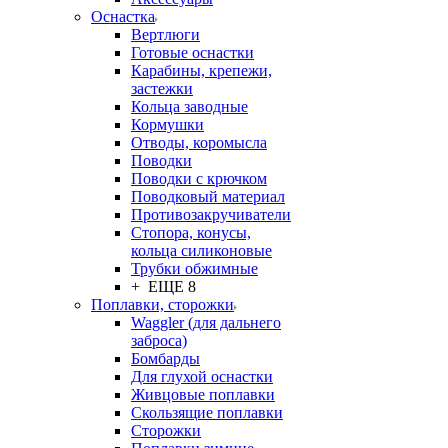
Оснастка
Вертлюги
Готовые оснастки
Карабины, крепежи,
застежки
Кольца заводные
Кормушки
Отводы, коромысла
Поводки
Поводки с крючком
Поводковый материал
Противозакручиватели
Стопора, конусы,
кольца силиконовые
Трубки обжимные
+ ЕЩЕ 8
Поплавки, сторожки
Waggler (для дальнего
заброса)
Бомбарды
Для глухой оснастки
Живцовые поплавки
Скользящие поплавки
Сторожки