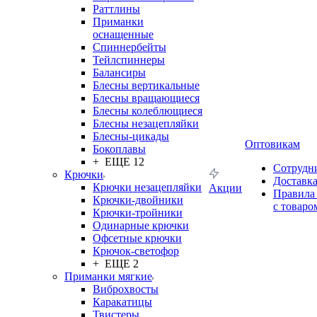
Раттлины
Приманки
оснащенные
Спиннербейты
Тейлспиннеры
Балансиры
Блесны вертикальные
Блесны вращающиеся
Блесны колеблющиеся
Блесны незацепляйки
Блесны-цикады
Оптовикам
Бокоплавы
+ ЕЩЕ 12
Сотрудн
Крючки
Доставк
Крючки незацепляйки
Акции
Правила
Крючки-двойники
с товаро
Крючки-тройники
Одинарные крючки
Офсетные крючки
Крючок-светофор
+ ЕЩЕ 2
Приманки мягкие
Виброхвосты
Каракатицы
Твистеры