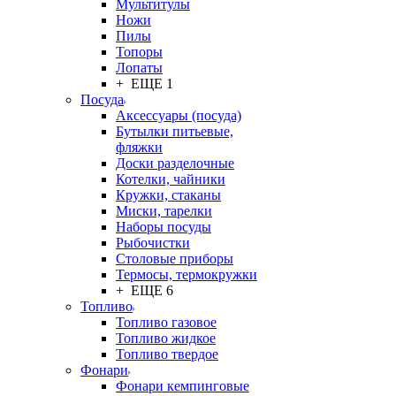
Мультитулы
Ножи
Пилы
Топоры
Лопаты
+ ЕЩЕ 1
Посуда
Аксессуары (посуда)
Бутылки питьевые,
фляжки
Доски разделочные
Котелки, чайники
Кружки, стаканы
Миски, тарелки
Наборы посуды
Рыбочистки
Столовые приборы
Термосы, термокружки
+ ЕЩЕ 6
Топливо
Топливо газовое
Топливо жидкое
Топливо твердое
Фонари
Фонари кемпинговые