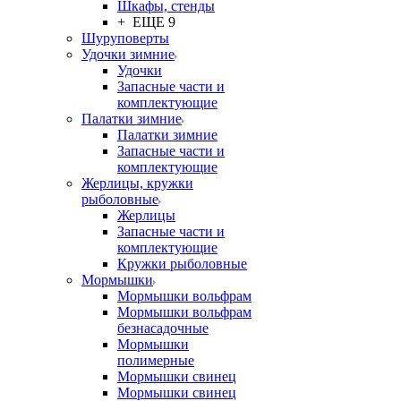
Шкафы, стенды
+ ЕЩЕ 9
Шуруповерты
Удочки зимние
Удочки
Запасные части и
комплектующие
Палатки зимние
Палатки зимние
Запасные части и
комплектующие
Жерлицы, кружки
рыболовные
Жерлицы
Запасные части и
комплектующие
Кружки рыболовные
Мормышки
Мормышки вольфрам
Мормышки вольфрам
безнасадочные
Мормышки
полимерные
Мормышки свинец
Мормышки свинец