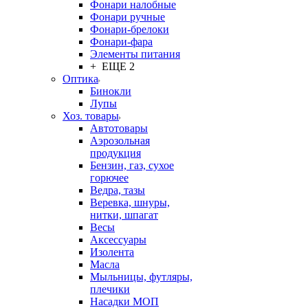
Фонари налобные
Фонари ручные
Фонари-брелоки
Фонари-фара
Элементы питания
+ ЕЩЕ 2
Оптика
Бинокли
Лупы
Хоз. товары
Автотовары
Аэрозольная
продукция
Бензин, газ, сухое
горючее
Ведра, тазы
Веревка, шнуры,
нитки, шпагат
Весы
Аксессуары
Изолента
Масла
Мыльницы, футляры,
плечики
Насадки МОП