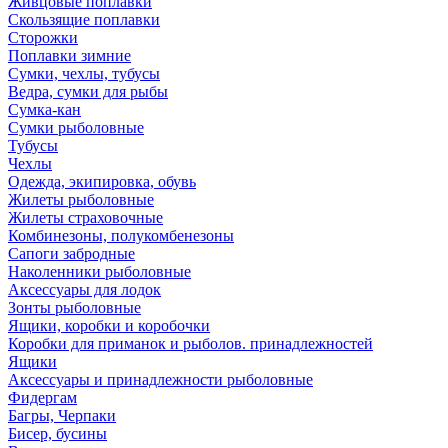
Живцовые поплавки
Скользящие поплавки
Сторожки
Поплавки зимние
Сумки, чехлы, тубусы
Ведра, сумки для рыбы
Сумка-кан
Сумки рыболовные
Тубусы
Чехлы
Одежда, экипировка, обувь
Жилеты рыболовные
Жилеты страховочные
Комбинезоны, полукомбенезоны
Сапоги забродные
Наколенники рыболовные
Аксессуары для лодок
Зонты рыболовные
Ящики, коробки и коробочки
Коробки для приманок и рыболов. принадлежностей
Ящики
Аксессуары и принадлежности рыболовные
Фидергам
Багры, Черпаки
Бисер, бусины