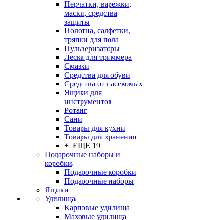
Перчатки, варежки,
маски, средства
защиты
Полотна, салфетки,
тряпки для пола
Пульверизаторы
Леска для триммера
Смазки
Средства для обуви
Средства от насекомых
Ящики для
инструментов
Ротанг
Сани
Товары для кухни
Товары для хранения
+ ЕЩЕ 19
Подарочные наборы и
коробки
Подарочные коробки
Подарочные наборы
Ящики
Удилища
Карповые удилища
Маховые удилища