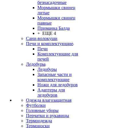
безнасадочные
Мормышки свинец
литые
Мормышки свинец
паяные
Приманка Балда
+ ЕЩЕ 4
Сани-волокуши
Печи и комплектующие
Печи
Комплектующие для
печей
Ледобуры
Ледобуры
Запасные части и
комплектующие
Ножи для ледобуров
Адаптеры для
ледобуров
Одежда влагозащитная
Футболки
Головные уборы
Перчатки и рукавицы
Термоодежда
Термоноски