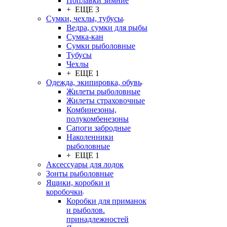
Поплавки зимние
+ ЕЩЕ 3
Сумки, чехлы, тубусы
Ведра, сумки для рыбы
Сумка-кан
Сумки рыболовные
Тубусы
Чехлы
+ ЕЩЕ 1
Одежда, экипировка, обувь
Жилеты рыболовные
Жилеты страховочные
Комбинезоны,
полукомбенезоны
Сапоги забродные
Наколенники
рыболовные
+ ЕЩЕ 1
Аксессуары для лодок
Зонты рыболовные
Ящики, коробки и
коробочки
Коробки для приманок
и рыболов.
принадлежностей