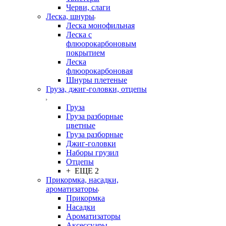
Черви, слаги
Леска, шнуры
Леска монофильная
Леска с
флюорокарбоновым
покрытием
Леска
флюорокарбоновая
Шнуры плетеные
Груза, джиг-головки, отцепы
Груза
Груза разборные
цветные
Груза разборные
Джиг-головки
Наборы грузил
Отцепы
+ ЕЩЕ 2
Прикормка, насадки,
ароматизаторы
Прикормка
Насадки
Ароматизаторы
Аксессуары