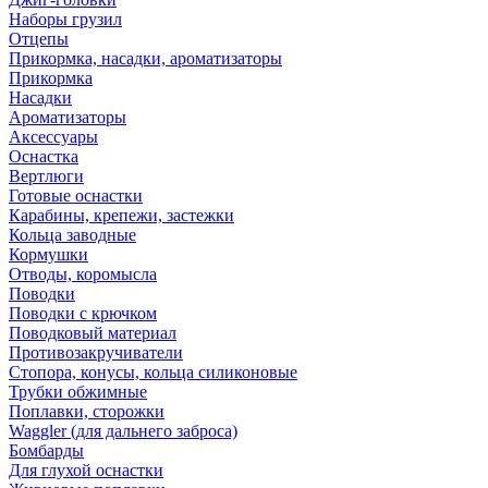
Наборы грузил
Отцепы
Прикормка, насадки, ароматизаторы
Прикормка
Насадки
Ароматизаторы
Аксессуары
Оснастка
Вертлюги
Готовые оснастки
Карабины, крепежи, застежки
Кольца заводные
Кормушки
Отводы, коромысла
Поводки
Поводки с крючком
Поводковый материал
Противозакручиватели
Стопора, конусы, кольца силиконовые
Трубки обжимные
Поплавки, сторожки
Waggler (для дальнего заброса)
Бомбарды
Для глухой оснастки