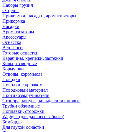
Наборы грузил
Отцепы
Прикормка, насадки, ароматизаторы
Прикормка
Насадки
Ароматизаторы
Аксессуары
Оснастка
Вертлюги
Готовые оснастки
Карабины, крепежи, застежки
Кольца заводные
Кормушки
Отводы, коромысла
Поводки
Поводки с крючком
Поводковый материал
Противозакручиватели
Стопора, конусы, кольца силиконовые
Трубки обжимные
Поплавки, сторожки
Waggler (для дальнего заброса)
Бомбарды
Для глухой оснастки