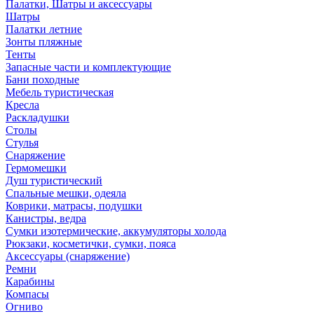
Палатки, Шатры и аксессуары
Шатры
Палатки летние
Зонты пляжные
Тенты
Запасные части и комплектующие
Бани походные
Мебель туристическая
Кресла
Раскладушки
Столы
Стулья
Снаряжение
Гермомешки
Душ туристический
Спальные мешки, одеяла
Коврики, матрасы, подушки
Канистры, ведра
Сумки изотермические, аккумуляторы холода
Рюкзаки, косметички, сумки, пояса
Аксессуары (снаряжение)
Ремни
Карабины
Компасы
Огниво