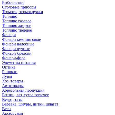
Рыбочистки
Столовые приборы
Термосы, термокружки
Топливо
Топливо газовое
Топливо жидкое
Топливо твердое
Фонари
Фонари кемпинговые
Фонари налобные
Фонари ручные
Фонари-брелоки
Фонари-фара
Элементы питания
Оптика
Бинокли
Лупы
Хоз. товары
Автотовары
Аэрозольная продукция
Бензин, газ, сухое горючее
Ведра, тазы
Веревка, шнуры, нитки, шпагат
Весы
Аксессуары