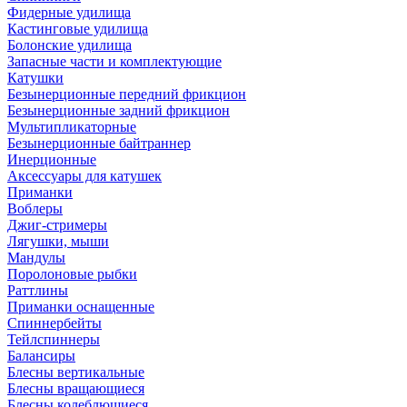
Фидерные удилища
Кастинговые удилища
Болонские удилища
Запасные части и комплектующие
Катушки
Безынерционные передний фрикцион
Безынерционные задний фрикцион
Мультипликаторные
Безынерционные байтраннер
Инерционные
Аксессуары для катушек
Приманки
Воблеры
Джиг-стримеры
Лягушки, мыши
Мандулы
Поролоновые рыбки
Раттлины
Приманки оснащенные
Спиннербейты
Тейлспиннеры
Балансиры
Блесны вертикальные
Блесны вращающиеся
Блесны колеблющиеся