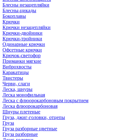
Блесны незацепляйки
Блесны-цикады
Бокоплавы
Крючки
Крючки незацепляйки
Крючки-двойники
Крючки-тройники
Одинарные крючки
Офсетные крючки
Крючок-светофор
Приманки мягкие
Виброхвосты
Каракатицы
Твистеры
Черви, слаги
Леска, шнуры
Леска монофильная
Леска с флюорокарбоновым покрытием
Леска флюорокарбоновая
Шнуры плетеные
Груза, джиг-головки, отцепы
Груза
Груза разборные цветные
Груза разборные
Джиг-головки