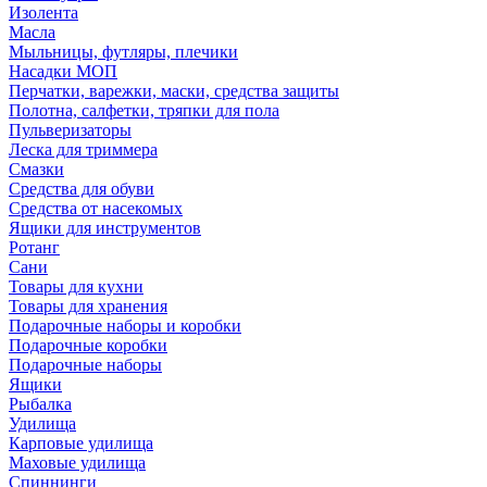
Изолента
Масла
Мыльницы, футляры, плечики
Насадки МОП
Перчатки, варежки, маски, средства защиты
Полотна, салфетки, тряпки для пола
Пульверизаторы
Леска для триммера
Смазки
Средства для обуви
Средства от насекомых
Ящики для инструментов
Ротанг
Сани
Товары для кухни
Товары для хранения
Подарочные наборы и коробки
Подарочные коробки
Подарочные наборы
Ящики
Рыбалка
Удилища
Карповые удилища
Маховые удилища
Спиннинги