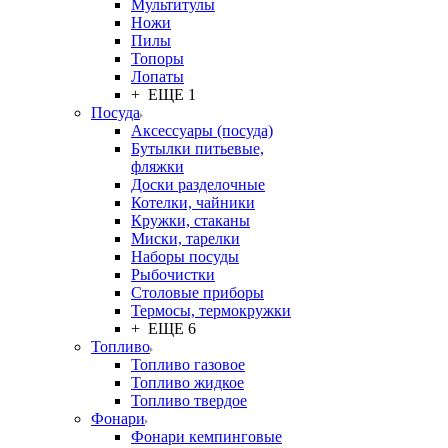
Мультитулы
Ножи
Пилы
Топоры
Лопаты
+ ЕЩЕ 1
Посуда
Аксессуары (посуда)
Бутылки питьевые,
фляжки
Доски разделочные
Котелки, чайники
Кружки, стаканы
Миски, тарелки
Наборы посуды
Рыбочистки
Столовые приборы
Термосы, термокружки
+ ЕЩЕ 6
Топливо
Топливо газовое
Топливо жидкое
Топливо твердое
Фонари
Фонари кемпинговые