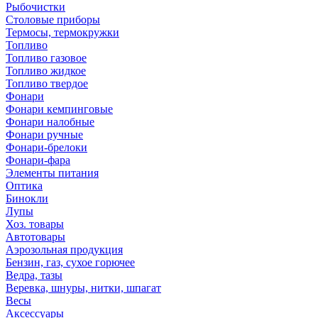
Рыбочистки
Столовые приборы
Термосы, термокружки
Топливо
Топливо газовое
Топливо жидкое
Топливо твердое
Фонари
Фонари кемпинговые
Фонари налобные
Фонари ручные
Фонари-брелоки
Фонари-фара
Элементы питания
Оптика
Бинокли
Лупы
Хоз. товары
Автотовары
Аэрозольная продукция
Бензин, газ, сухое горючее
Ведра, тазы
Веревка, шнуры, нитки, шпагат
Весы
Аксессуары