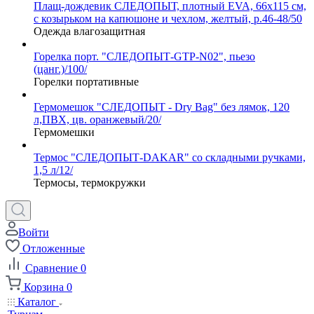
Плащ-дождевик СЛЕДОПЫТ, плотный EVA, 66х115 см,
с козырьком на капюшоне и чехлом, желтый, р.46-48/50
Одежда влагозащитная
Горелка порт. "СЛЕДОПЫТ-GTP-N02", пьезо
(цанг.)/100/
Горелки портативные
Гермомешок "СЛЕДОПЫТ - Dry Bag" без лямок, 120
л,ПВХ, цв. оранжевый/20/
Гермомешки
Термос "СЛЕДОПЫТ-DAKAR" со складными ручками,
1,5 л/12/
Термосы, термокружки
Войти
Отложенные
Сравнение
0
Корзина
0
Каталог