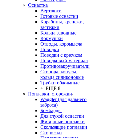
Оснастка
Вертлюги
Готовые оснастки
Карабины, крепежи,
застежки
Кольца заводные
Кормушки
Отводы, коромысла
Поводки
Поводки с крючком
Поводковый материал
Противозакручиватели
Стопора, конусы,
кольца силиконовые
Трубки обжимные
+ ЕЩЕ 8
Поплавки, сторожки
Waggler (для дальнего
заброса)
Бомбарды
Для глухой оснастки
Живцовые поплавки
Скользящие поплавки
Сторожки