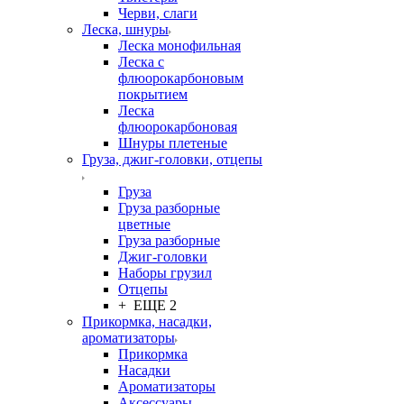
Черви, слаги
Леска, шнуры
Леска монофильная
Леска с
флюорокарбоновым
покрытием
Леска
флюорокарбоновая
Шнуры плетеные
Груза, джиг-головки, отцепы
Груза
Груза разборные
цветные
Груза разборные
Джиг-головки
Наборы грузил
Отцепы
+ ЕЩЕ 2
Прикормка, насадки,
ароматизаторы
Прикормка
Насадки
Ароматизаторы
Аксессуары