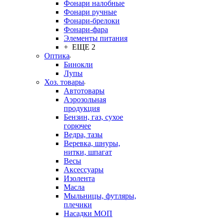
Фонари налобные
Фонари ручные
Фонари-брелоки
Фонари-фара
Элементы питания
+ ЕЩЕ 2
Оптика
Бинокли
Лупы
Хоз. товары
Автотовары
Аэрозольная
продукция
Бензин, газ, сухое
горючее
Ведра, тазы
Веревка, шнуры,
нитки, шпагат
Весы
Аксессуары
Изолента
Масла
Мыльницы, футляры,
плечики
Насадки МОП