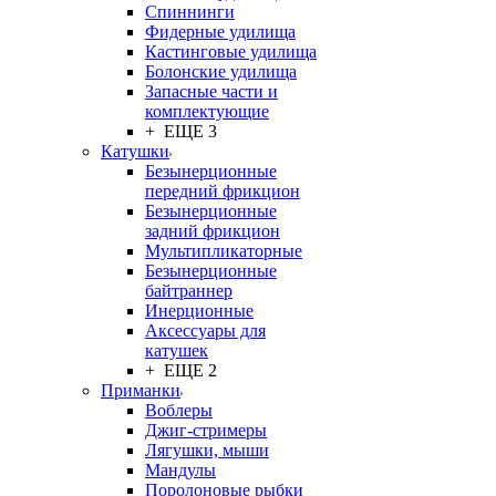
Спиннинги
Фидерные удилища
Кастинговые удилища
Болонские удилища
Запасные части и
комплектующие
+ ЕЩЕ 3
Катушки
Безынерционные
передний фрикцион
Безынерционные
задний фрикцион
Мультипликаторные
Безынерционные
байтраннер
Инерционные
Аксессуары для
катушек
+ ЕЩЕ 2
Приманки
Воблеры
Джиг-стримеры
Лягушки, мыши
Мандулы
Поролоновые рыбки