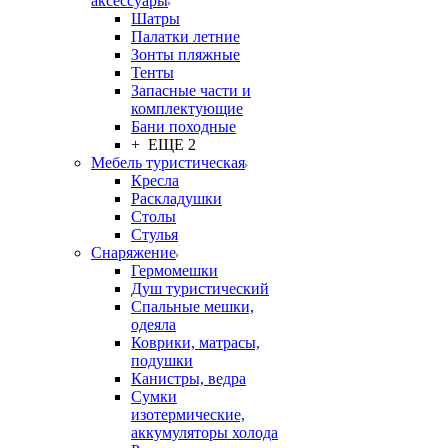
аксессуары
Шатры
Палатки летние
Зонты пляжные
Тенты
Запасные части и
комплектующие
Бани походные
+ ЕЩЕ 2
Мебель туристическая
Кресла
Раскладушки
Столы
Стулья
Снаряжение
Гермомешки
Душ туристический
Спальные мешки,
одеяла
Коврики, матрасы,
подушки
Канистры, ведра
Сумки
изотермические,
аккумуляторы холода