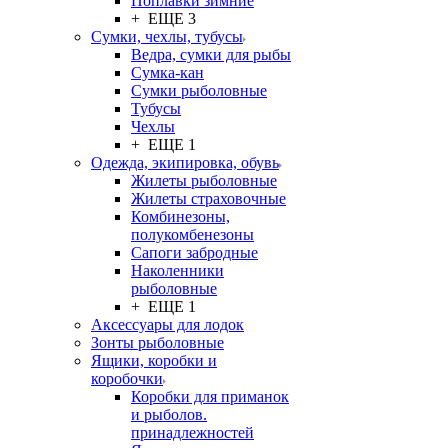
Поплавки зимние
+ ЕЩЕ 3
Сумки, чехлы, тубусы
Ведра, сумки для рыбы
Сумка-кан
Сумки рыболовные
Тубусы
Чехлы
+ ЕЩЕ 1
Одежда, экипировка, обувь
Жилеты рыболовные
Жилеты страховочные
Комбинезоны,
полукомбенезоны
Сапоги забродные
Наколенники
рыболовные
+ ЕЩЕ 1
Аксессуары для лодок
Зонты рыболовные
Ящики, коробки и
коробочки
Коробки для приманок
и рыболов.
принадлежностей