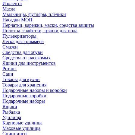
Изолента
Масла
Мыльницы, футляры, плечики
Насадки МОП
Перчатки, варежки, маски, средства защиты
Полотна, салфетки, тряпки для пола
Пульверизаторы
Леска для триммера
Смазки
Средства для обуви
Средства от насекомых
Ящики для инструментов
Ротанг
Сани
Товары для кухни
Товары для хранения
Подарочные наборы и коробки
Подарочные коробки
Подарочные наборы
Ящики
Рыбалка
Удилища
Карповые удилища
Маховые удилища
Спиннинги