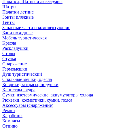
Палатки, Шатры и аксессуары
Шатры
Палатки летние
Зонты пляжные
Тенты
Запасные части и комплектующие
Бани походные
Мебель туристическая
Кресла
Раскладушки
Столы
Стулья
Снаряжение
Гермомешки
Душ туристический
Спальные мешки, одеяла
Коврики, матрасы, подушки
Канистры, ведра
Сумки изотермические, аккумуляторы холода
Рюкзаки, косметички, сумки, пояса
Аксессуары (снаряжение)
Ремни
Карабины
Компасы
Огниво