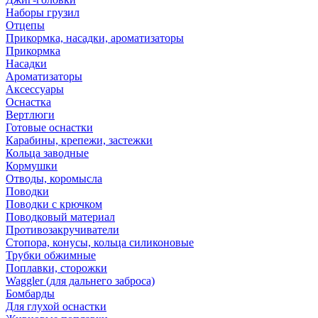
Наборы грузил
Отцепы
Прикормка, насадки, ароматизаторы
Прикормка
Насадки
Ароматизаторы
Аксессуары
Оснастка
Вертлюги
Готовые оснастки
Карабины, крепежи, застежки
Кольца заводные
Кормушки
Отводы, коромысла
Поводки
Поводки с крючком
Поводковый материал
Противозакручиватели
Стопора, конусы, кольца силиконовые
Трубки обжимные
Поплавки, сторожки
Waggler (для дальнего заброса)
Бомбарды
Для глухой оснастки