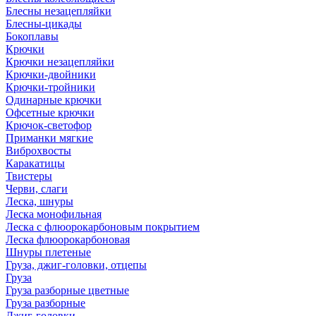
Блесны незацепляйки
Блесны-цикады
Бокоплавы
Крючки
Крючки незацепляйки
Крючки-двойники
Крючки-тройники
Одинарные крючки
Офсетные крючки
Крючок-светофор
Приманки мягкие
Виброхвосты
Каракатицы
Твистеры
Черви, слаги
Леска, шнуры
Леска монофильная
Леска с флюорокарбоновым покрытием
Леска флюорокарбоновая
Шнуры плетеные
Груза, джиг-головки, отцепы
Груза
Груза разборные цветные
Груза разборные
Джиг-головки