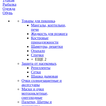
Туризм
Рыбалка
Одежда
Обувь
Товары для пикника
Мангалы, коптильни,
печи
Жидкость для розжига
Костровые
принадлежности
Шампуры, решетки
Опахало
Спички
+ ЕЩЕ 2
Защита от насекомых
Репелленты
Сетки
Шашка дымовая
Очки солнцезащитные и
аксессуары
Маски и очки
мотоциклетные,
снегоходные
Палатки, Шатры и