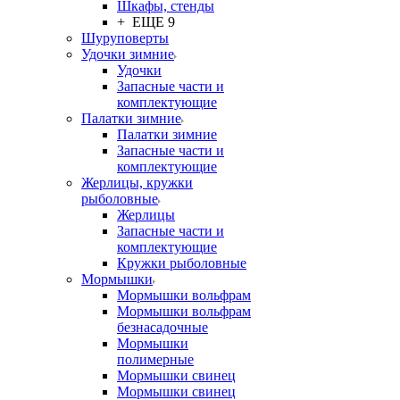
Шкафы, стенды
+ ЕЩЕ 9
Шуруповерты
Удочки зимние
Удочки
Запасные части и
комплектующие
Палатки зимние
Палатки зимние
Запасные части и
комплектующие
Жерлицы, кружки
рыболовные
Жерлицы
Запасные части и
комплектующие
Кружки рыболовные
Мормышки
Мормышки вольфрам
Мормышки вольфрам
безнасадочные
Мормышки
полимерные
Мормышки свинец
Мормышки свинец