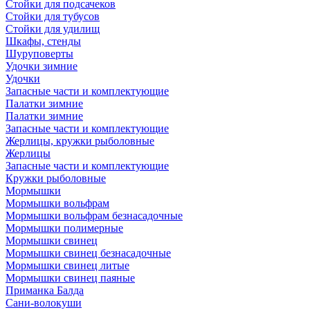
Стойки для подсачеков
Стойки для тубусов
Стойки для удилищ
Шкафы, стенды
Шуруповерты
Удочки зимние
Удочки
Запасные части и комплектующие
Палатки зимние
Палатки зимние
Запасные части и комплектующие
Жерлицы, кружки рыболовные
Жерлицы
Запасные части и комплектующие
Кружки рыболовные
Мормышки
Мормышки вольфрам
Мормышки вольфрам безнасадочные
Мормышки полимерные
Мормышки свинец
Мормышки свинец безнасадочные
Мормышки свинец литые
Мормышки свинец паяные
Приманка Балда
Сани-волокуши