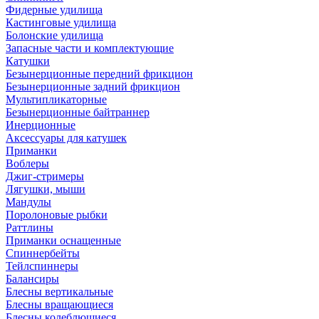
Фидерные удилища
Кастинговые удилища
Болонские удилища
Запасные части и комплектующие
Катушки
Безынерционные передний фрикцион
Безынерционные задний фрикцион
Мультипликаторные
Безынерционные байтраннер
Инерционные
Аксессуары для катушек
Приманки
Воблеры
Джиг-стримеры
Лягушки, мыши
Мандулы
Поролоновые рыбки
Раттлины
Приманки оснащенные
Спиннербейты
Тейлспиннеры
Балансиры
Блесны вертикальные
Блесны вращающиеся
Блесны колеблющиеся