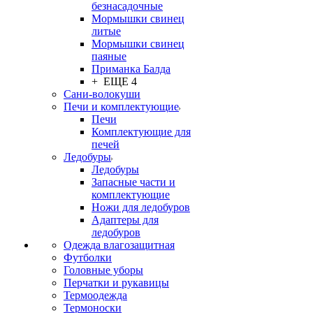
безнасадочные
Мормышки свинец
литые
Мормышки свинец
паяные
Приманка Балда
+ ЕЩЕ 4
Сани-волокуши
Печи и комплектующие
Печи
Комплектующие для
печей
Ледобуры
Ледобуры
Запасные части и
комплектующие
Ножи для ледобуров
Адаптеры для
ледобуров
Одежда влагозащитная
Футболки
Головные уборы
Перчатки и рукавицы
Термоодежда
Термоноски