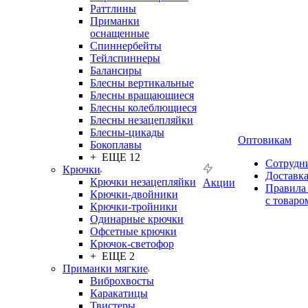
Раттлины
Приманки
оснащенные
Спиннербейты
Тейлспиннеры
Балансиры
Блесны вертикальные
Блесны вращающиеся
Блесны колеблющиеся
Блесны незацепляйки
Блесны-цикады
Оптовикам
Бокоплавы
+ ЕЩЕ 12
Сотрудн
Крючки
Доставк
Крючки незацепляйки
Акции
Правила
Крючки-двойники
с товаро
Крючки-тройники
Одинарные крючки
Офсетные крючки
Крючок-светофор
+ ЕЩЕ 2
Приманки мягкие
Виброхвосты
Каракатицы
Твистеры