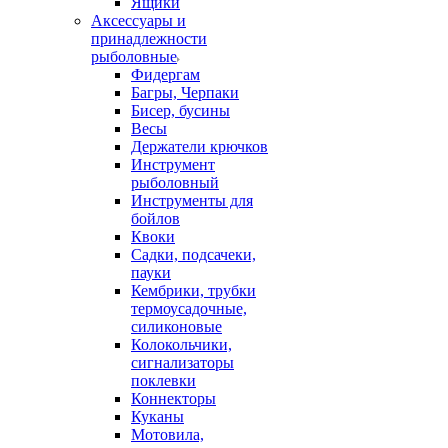
Ящики
Аксессуары и
принадлежности
рыболовные
Фидергам
Багры, Черпаки
Бисер, бусины
Весы
Держатели крючков
Инструмент
рыболовный
Инструменты для
бойлов
Квоки
Садки, подсачеки,
пауки
Кембрики, трубки
термоусадочные,
силиконовые
Колокольчики,
сигнализаторы
поклевки
Коннекторы
Куканы
Мотовила,