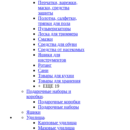
Перчатки, варежки,
маски, средства
защиты
Полотна, салфетки,
тряпки для пола
Пульверизаторы
Леска для триммера
Смазки
Средства для обуви
Средства от насекомых
Ящики для
инструментов
Ротанг
Сани
Товары для кухни
Товары для хранения
+ ЕЩЕ 19
Подарочные наборы и
коробки
Подарочные коробки
Подарочные наборы
Ящики
Удилища
Карповые удилища
Маховые удилища