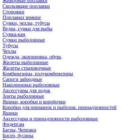
Живцовые поплавки
Скользящие поплавки
Сторожки
Поплавки зимние
Сумки, чехлы, тубусы
Ведра, сумки для рыбы
Сумка-кан
Сумки рыболовные
Тубусы
Чехлы
Одежда, экипировка, обувь
Жилеты рыболовные
Жилеты страховочные
Комбинезоны, полукомбенезоны
Сапоги забродные
Наколенники рыболовные
Аксессуары для лодок
Зонты рыболовные
Ящики, коробки и коробочки
Коробки для приманок и рыболов. принадлежностей
Ящики
Аксессуары и принадлежности рыболовные
Фидергам
Багры, Черпаки
Бисер, бусины