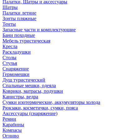
Палатки, Шатры и аксессуары
Шатры
Палатки летние
Зонты пляжные
Тенты
Запасные части и комплектующие
Бани походные
Мебель туристическая
Кресла
Раскладушки
Столы
Стулья
Снаряжение
Гермомешки
Душ туристический
Спальные мешки, одеяла
Коврики, матрасы, подушки
Канистры, ведра
Сумки изотермические, аккумуляторы холода
Рюкзаки, косметички, сумки, пояса
Аксессуары (снаряжение)
Ремни
Карабины
Компасы
Огниво