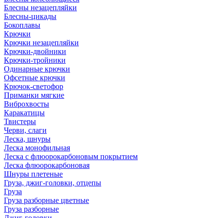
Блесны незацепляйки
Блесны-цикады
Бокоплавы
Крючки
Крючки незацепляйки
Крючки-двойники
Крючки-тройники
Одинарные крючки
Офсетные крючки
Крючок-светофор
Приманки мягкие
Виброхвосты
Каракатицы
Твистеры
Черви, слаги
Леска, шнуры
Леска монофильная
Леска с флюорокарбоновым покрытием
Леска флюорокарбоновая
Шнуры плетеные
Груза, джиг-головки, отцепы
Груза
Груза разборные цветные
Груза разборные
Джиг-головки