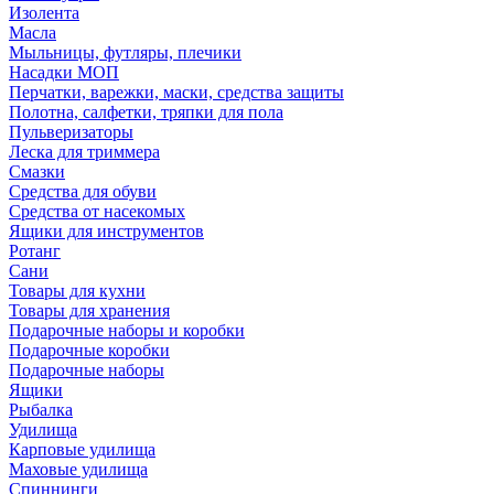
Изолента
Масла
Мыльницы, футляры, плечики
Насадки МОП
Перчатки, варежки, маски, средства защиты
Полотна, салфетки, тряпки для пола
Пульверизаторы
Леска для триммера
Смазки
Средства для обуви
Средства от насекомых
Ящики для инструментов
Ротанг
Сани
Товары для кухни
Товары для хранения
Подарочные наборы и коробки
Подарочные коробки
Подарочные наборы
Ящики
Рыбалка
Удилища
Карповые удилища
Маховые удилища
Спиннинги