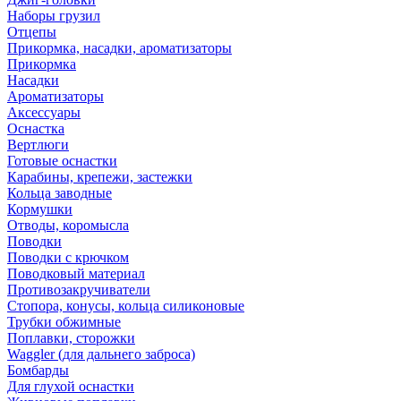
Наборы грузил
Отцепы
Прикормка, насадки, ароматизаторы
Прикормка
Насадки
Ароматизаторы
Аксессуары
Оснастка
Вертлюги
Готовые оснастки
Карабины, крепежи, застежки
Кольца заводные
Кормушки
Отводы, коромысла
Поводки
Поводки с крючком
Поводковый материал
Противозакручиватели
Стопора, конусы, кольца силиконовые
Трубки обжимные
Поплавки, сторожки
Waggler (для дальнего заброса)
Бомбарды
Для глухой оснастки