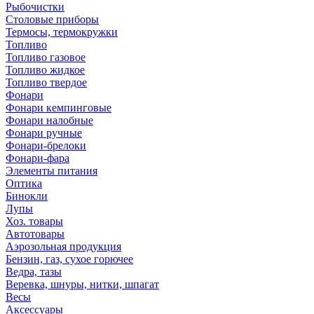
Рыбочистки
Столовые приборы
Термосы, термокружки
Топливо
Топливо газовое
Топливо жидкое
Топливо твердое
Фонари
Фонари кемпинговые
Фонари налобные
Фонари ручные
Фонари-брелоки
Фонари-фара
Элементы питания
Оптика
Бинокли
Лупы
Хоз. товары
Автотовары
Аэрозольная продукция
Бензин, газ, сухое горючее
Ведра, тазы
Веревка, шнуры, нитки, шпагат
Весы
Аксессуары