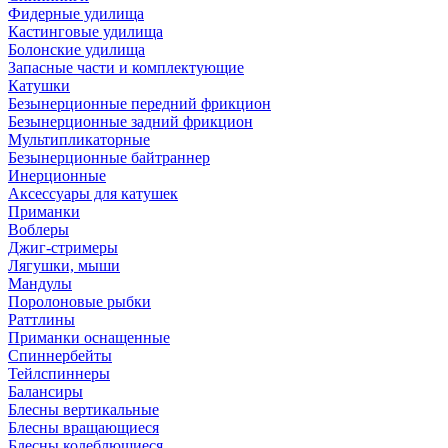
Фидерные удилища
Кастинговые удилища
Болонские удилища
Запасные части и комплектующие
Катушки
Безынерционные передний фрикцион
Безынерционные задний фрикцион
Мультипликаторные
Безынерционные байтраннер
Инерционные
Аксессуары для катушек
Приманки
Воблеры
Джиг-стримеры
Лягушки, мыши
Мандулы
Поролоновые рыбки
Раттлины
Приманки оснащенные
Спиннербейты
Тейлспиннеры
Балансиры
Блесны вертикальные
Блесны вращающиеся
Блесны колеблющиеся