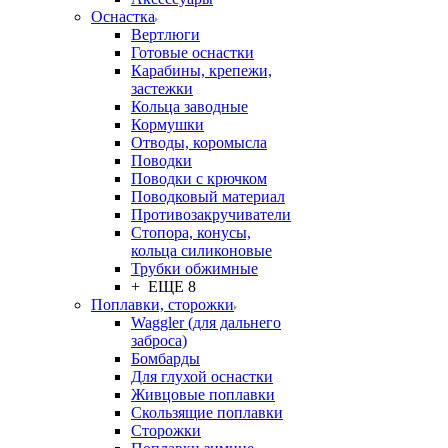
Оснастка
Вертлюги
Готовые оснастки
Карабины, крепежи,
застежки
Кольца заводные
Кормушки
Отводы, коромысла
Поводки
Поводки с крючком
Поводковый материал
Противозакручиватели
Стопора, конусы,
кольца силиконовые
Трубки обжимные
+ ЕЩЕ 8
Поплавки, сторожки
Waggler (для дальнего
заброса)
Бомбарды
Для глухой оснастки
Живцовые поплавки
Скользящие поплавки
Сторожки