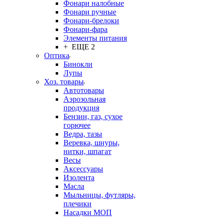
Фонари налобные
Фонари ручные
Фонари-брелоки
Фонари-фара
Элементы питания
+ ЕЩЕ 2
Оптика
Бинокли
Лупы
Хоз. товары
Автотовары
Аэрозольная
продукция
Бензин, газ, сухое
горючее
Ведра, тазы
Веревка, шнуры,
нитки, шпагат
Весы
Аксессуары
Изолента
Масла
Мыльницы, футляры,
плечики
Насадки МОП