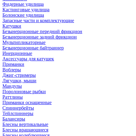
Фидерные удилища
Кастинговые удилища
Болонские удилища
Запасные части и комплектующие
Катушки
Безынерционные передний фрикцион
Безынерционные задний фрикцион
Мультипликаторные
Безынерционные байтраннер
Инерционные
Аксессуары для катушек
Приманки
Воблеры
Джиг-стримеры
Лягушки, мыши
Мандулы
Поролоновые рыбки
Раттлины
Приманки оснащенные
Спиннербейты
Тейлспиннеры
Балансиры
Блесны вертикальные
Блесны вращающиеся
Блесны колеблющиеся