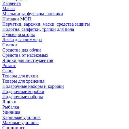
Изолента
Масла
Мыльницы, футляры, плечики
Насадки МОП
Перчатки, варежки, маски, средства защиты
Полотна, салфетки, тряпки для пола
Пульверизаторы
Леска для триммера
Смазки
Средства для обуви
Средства от насекомых
Ящики для инструментов
Ротанг
Сани
Товары для кухни
Товары для хранения
Подарочные наборы и коробки
Подарочные коробки
Подарочные наборы
Ящики
Рыбалка
Удилища
Карповые удилища
Маховые удилища
Спиннинги