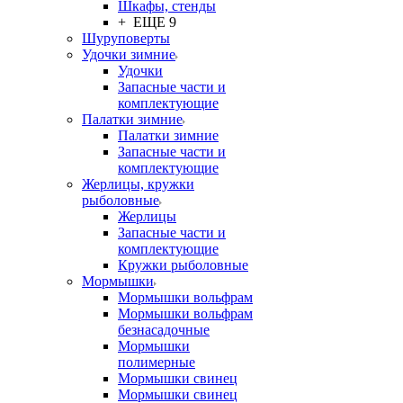
Шкафы, стенды
+ ЕЩЕ 9
Шуруповерты
Удочки зимние
Удочки
Запасные части и
комплектующие
Палатки зимние
Палатки зимние
Запасные части и
комплектующие
Жерлицы, кружки
рыболовные
Жерлицы
Запасные части и
комплектующие
Кружки рыболовные
Мормышки
Мормышки вольфрам
Мормышки вольфрам
безнасадочные
Мормышки
полимерные
Мормышки свинец
Мормышки свинец