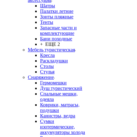
аксессуары
Шатры
Палатки летние
Зонты пляжные
Тенты
Запасные части и
комплектующие
Бани походные
+ ЕЩЕ 2
Мебель туристическая
Кресла
Раскладушки
Столы
Стулья
Снаряжение
Гермомешки
Душ туристический
Спальные мешки,
одеяла
Коврики, матрасы,
подушки
Канистры, ведра
Сумки
изотермические,
аккумуляторы холода