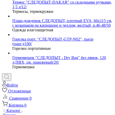
Термос "СЛЕДОПЫТ-DAKAR" со складными ручками,
1,5 л/12/
Термосы, термокружки
Плащ-дождевик СЛЕДОПЫТ, плотный EVA, 66х115 см,
с козырьком на капюшоне и чехлом, желтый, р.46-48/50
Одежда влагозащитная
Горелка порт. "СЛЕДОПЫТ-GTP-N02", пьезо
(цанг.)/100/
Горелки портативные
Гермомешок "СЛЕДОПЫТ - Dry Bag" без лямок, 120
л,ПВХ, цв. оранжевый/20/
Гермомешки
Войти
Отложенные
Сравнение
0
Корзина
0
Каталог