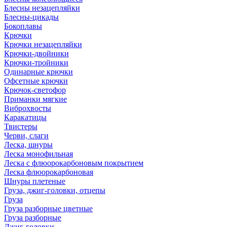
Блесны незацепляйки
Блесны-цикады
Бокоплавы
Крючки
Крючки незацепляйки
Крючки-двойники
Крючки-тройники
Одинарные крючки
Офсетные крючки
Крючок-светофор
Приманки мягкие
Виброхвосты
Каракатицы
Твистеры
Черви, слаги
Леска, шнуры
Леска монофильная
Леска с флюорокарбоновым покрытием
Леска флюорокарбоновая
Шнуры плетеные
Груза, джиг-головки, отцепы
Груза
Груза разборные цветные
Груза разборные
Джиг-головки