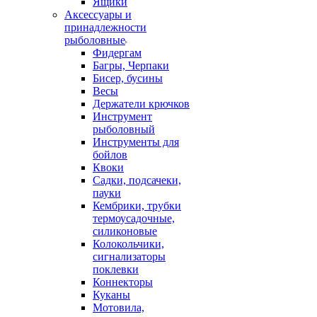
Ящики
Аксессуары и
принадлежности
рыболовные
Фидергам
Багры, Черпаки
Бисер, бусины
Весы
Держатели крючков
Инструмент
рыболовный
Инструменты для
бойлов
Квоки
Садки, подсачеки,
пауки
Кембрики, трубки
термоусадочные,
силиконовые
Колокольчики,
сигнализаторы
поклевки
Коннекторы
Куканы
Мотовила,