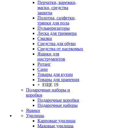
Перчатки, варежки,
маски, средства
защиты
Полотна, салфетки,
тряпки для пола
Пульверизаторы
Леска для триммера
Смазки
Средства для обуви
Средства от насекомых
Ящики для
инструментов
Ротанг
Сани
Товары для кухни
Товары для хранения
+ ЕЩЕ 19
Подарочные наборы и
коробки
Подарочные коробки
Подарочные наборы
Ящики
Удилища
Карповые удилища
Маховые удилища