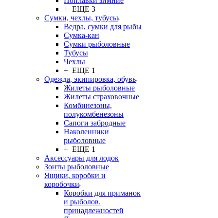
Поплавки зимние
+ ЕЩЕ 3
Сумки, чехлы, тубусы
Ведра, сумки для рыбы
Сумка-кан
Сумки рыболовные
Тубусы
Чехлы
+ ЕЩЕ 1
Одежда, экипировка, обувь
Жилеты рыболовные
Жилеты страховочные
Комбинезоны,
полукомбенезоны
Сапоги забродные
Наколенники
рыболовные
+ ЕЩЕ 1
Аксессуары для лодок
Зонты рыболовные
Ящики, коробки и
коробочки
Коробки для приманок
и рыболов.
принадлежностей