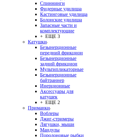
Спиннинги
Фидерные удилища
Кастинговые удилища
Болонские удилища
Запасные части и
комплектующие
+ ЕЩЕ 3
Катушки
Безынерционные
передний фрикцион
Безынерционные
задний фрикцион
Мультипликаторные
Безынерционные
байтраннер
Инерционные
Аксессуары для
катушек
+ ЕЩЕ 2
Приманки
Воблеры
Джиг-стримеры
Лягушки, мыши
Мандулы
Поролоновые рыбки