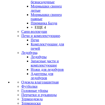
безнасадочные
Мормышки свинец
литые
Мормышки свинец
паяные
Приманка Балда
+ ЕЩЕ 4
Сани-волокуши
Печи и комплектующие
Печи
Комплектующие для
печей
Ледобуры
Ледобуры
Запасные части и
комплектующие
Ножи для ледобуров
Адаптеры для
ледобуров
Одежда влагозащитная
Футболки
Головные уборы
Перчатки и рукавицы
Термоодежда
Термоноски