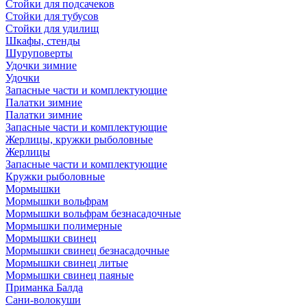
Стойки для подсачеков
Стойки для тубусов
Стойки для удилищ
Шкафы, стенды
Шуруповерты
Удочки зимние
Удочки
Запасные части и комплектующие
Палатки зимние
Палатки зимние
Запасные части и комплектующие
Жерлицы, кружки рыболовные
Жерлицы
Запасные части и комплектующие
Кружки рыболовные
Мормышки
Мормышки вольфрам
Мормышки вольфрам безнасадочные
Мормышки полимерные
Мормышки свинец
Мормышки свинец безнасадочные
Мормышки свинец литые
Мормышки свинец паяные
Приманка Балда
Сани-волокуши