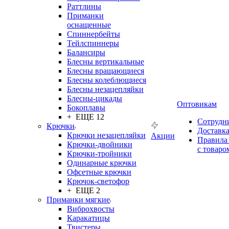
Раттлины
Приманки
оснащенные
Спиннербейты
Тейлспиннеры
Балансиры
Блесны вертикальные
Блесны вращающиеся
Блесны колеблющиеся
Блесны незацепляйки
Блесны-цикады
Оптовикам
Бокоплавы
+ ЕЩЕ 12
Сотрудн
Крючки
Доставк
Крючки незацепляйки
Акции
Правила
Крючки-двойники
с товаро
Крючки-тройники
Одинарные крючки
Офсетные крючки
Крючок-светофор
+ ЕЩЕ 2
Приманки мягкие
Виброхвосты
Каракатицы
Твистеры