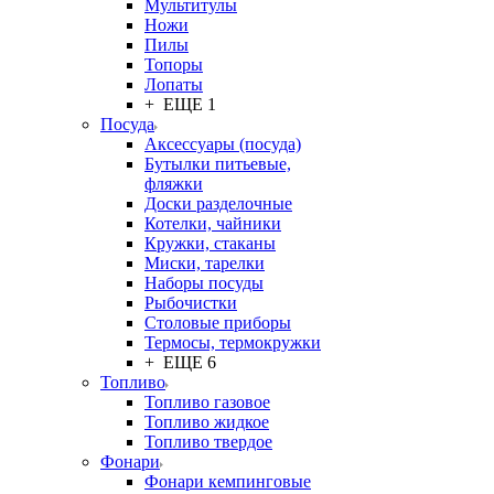
Мультитулы
Ножи
Пилы
Топоры
Лопаты
+ ЕЩЕ 1
Посуда
Аксессуары (посуда)
Бутылки питьевые,
фляжки
Доски разделочные
Котелки, чайники
Кружки, стаканы
Миски, тарелки
Наборы посуды
Рыбочистки
Столовые приборы
Термосы, термокружки
+ ЕЩЕ 6
Топливо
Топливо газовое
Топливо жидкое
Топливо твердое
Фонари
Фонари кемпинговые