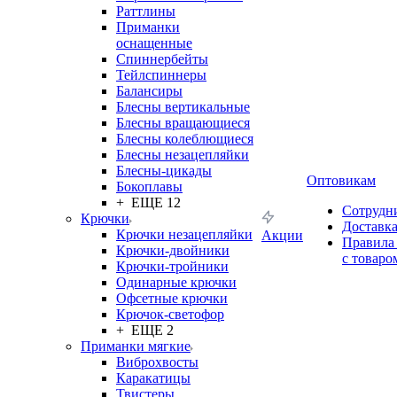
Раттлины
Приманки
оснащенные
Спиннербейты
Тейлспиннеры
Балансиры
Блесны вертикальные
Блесны вращающиеся
Блесны колеблющиеся
Блесны незацепляйки
Блесны-цикады
Оптовикам
Бокоплавы
+ ЕЩЕ 12
Сотрудн
Крючки
Доставк
Крючки незацепляйки
Акции
Правила
Крючки-двойники
с товаро
Крючки-тройники
Одинарные крючки
Офсетные крючки
Крючок-светофор
+ ЕЩЕ 2
Приманки мягкие
Виброхвосты
Каракатицы
Твистеры