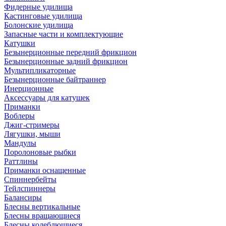
Фидерные удилища
Кастинговые удилища
Болонские удилища
Запасные части и комплектующие
Катушки
Безынерционные передний фрикцион
Безынерционные задний фрикцион
Мультипликаторные
Безынерционные байтраннер
Инерционные
Аксессуары для катушек
Приманки
Воблеры
Джиг-стримеры
Лягушки, мыши
Мандулы
Поролоновые рыбки
Раттлины
Приманки оснащенные
Спиннербейты
Тейлспиннеры
Балансиры
Блесны вертикальные
Блесны вращающиеся
Блесны колеблющиеся