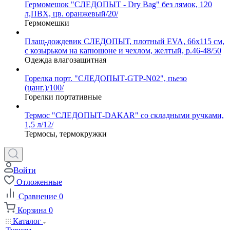
Гермомешок "СЛЕДОПЫТ - Dry Bag" без лямок, 120
л,ПВХ, цв. оранжевый/20/
Гермомешки
Плащ-дождевик СЛЕДОПЫТ, плотный EVA, 66х115 см,
с козырьком на капюшоне и чехлом, желтый, р.46-48/50
Одежда влагозащитная
Горелка порт. "СЛЕДОПЫТ-GTP-N02", пьезо
(цанг.)/100/
Горелки портативные
Термос "СЛЕДОПЫТ-DAKAR" со складными ручками,
1,5 л/12/
Термосы, термокружки
Войти
Отложенные
Сравнение
0
Корзина
0
Каталог