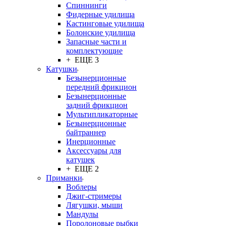
Спиннинги
Фидерные удилища
Кастинговые удилища
Болонские удилища
Запасные части и
комплектующие
+ ЕЩЕ 3
Катушки
Безынерционные
передний фрикцион
Безынерционные
задний фрикцион
Мультипликаторные
Безынерционные
байтраннер
Инерционные
Аксессуары для
катушек
+ ЕЩЕ 2
Приманки
Воблеры
Джиг-стримеры
Лягушки, мыши
Мандулы
Поролоновые рыбки