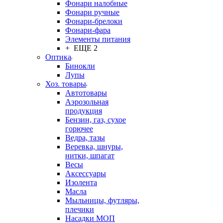
Фонари налобные
Фонари ручные
Фонари-брелоки
Фонари-фара
Элементы питания
+ ЕЩЕ 2
Оптика
Бинокли
Лупы
Хоз. товары
Автотовары
Аэрозольная
продукция
Бензин, газ, сухое
горючее
Ведра, тазы
Веревка, шнуры,
нитки, шпагат
Весы
Аксессуары
Изолента
Масла
Мыльницы, футляры,
плечики
Насадки МОП