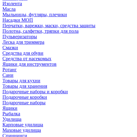
Изолента
Масла
Мыльницы, футляры, плечики
Насадки МОП
Перчатки, варежки, маски, средства защиты
Полотна, салфетки, тряпки для пола
Пульверизаторы
Леска для триммера
Смазки
Средства для обуви
Средства от насекомых
Ящики для инструментов
Ротанг
Сани
Товары для кухни
Товары для хранения
Подарочные наборы и коробки
Подарочные коробки
Подарочные наборы
Ящики
Рыбалка
Удилища
Карповые удилища
Маховые удилища
Спиннинги