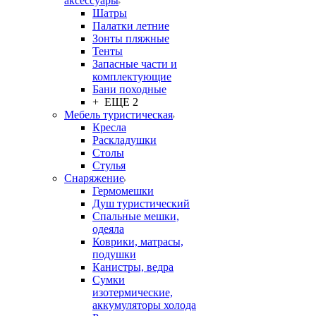
аксессуары
Шатры
Палатки летние
Зонты пляжные
Тенты
Запасные части и
комплектующие
Бани походные
+ ЕЩЕ 2
Мебель туристическая
Кресла
Раскладушки
Столы
Стулья
Снаряжение
Гермомешки
Душ туристический
Спальные мешки,
одеяла
Коврики, матрасы,
подушки
Канистры, ведра
Сумки
изотермические,
аккумуляторы холода