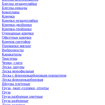
Блесны незацепляйки
Блесны-цикады
Бокоплавы
Крючки
Крючки незацепляйки
Крючки-двойники
Крючки-тройники
Одинарные крючки
Офсетные крючки
Крючок-светофор
Приманки мягкие
Виброхвосты
Каракатицы
Твистеры
Черви, слаги
Леска, шнуры
Леска монофильная
Леска с флюорокарбоновым покрытием
Леска флюорокарбоновая
Шнуры плетеные
Груза, джиг-головки, отцепы
Груза
Груза разборные цветные
Груза разборные
Джиг-головки