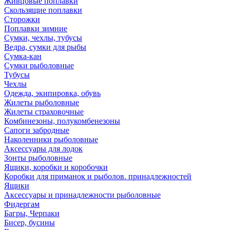
Живцовые поплавки
Скользящие поплавки
Сторожки
Поплавки зимние
Сумки, чехлы, тубусы
Ведра, сумки для рыбы
Сумка-кан
Сумки рыболовные
Тубусы
Чехлы
Одежда, экипировка, обувь
Жилеты рыболовные
Жилеты страховочные
Комбинезоны, полукомбенезоны
Сапоги забродные
Наколенники рыболовные
Аксессуары для лодок
Зонты рыболовные
Ящики, коробки и коробочки
Коробки для приманок и рыболов. принадлежностей
Ящики
Аксессуары и принадлежности рыболовные
Фидергам
Багры, Черпаки
Бисер, бусины