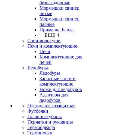
безнасадочные
Мормышки свинец
литые
Мормышки свинец
паяные
Приманка Балда
+ ЕЩЕ 4
Сани-волокуши
Печи и комплектующие
Печи
Комплектующие для
печей
Ледобуры
Ледобуры
Запасные части и
комплектующие
Ножи для ледобуров
Адаптеры для
ледобуров
Одежда влагозащитная
Футболки
Головные уборы
Перчатки и рукавицы
Термоодежда
Термоноски