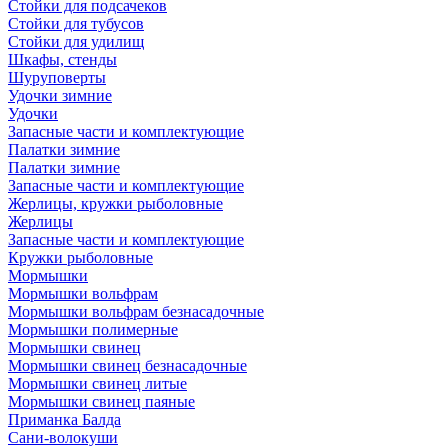
Стойки для подсачеков
Стойки для тубусов
Стойки для удилищ
Шкафы, стенды
Шуруповерты
Удочки зимние
Удочки
Запасные части и комплектующие
Палатки зимние
Палатки зимние
Запасные части и комплектующие
Жерлицы, кружки рыболовные
Жерлицы
Запасные части и комплектующие
Кружки рыболовные
Мормышки
Мормышки вольфрам
Мормышки вольфрам безнасадочные
Мормышки полимерные
Мормышки свинец
Мормышки свинец безнасадочные
Мормышки свинец литые
Мормышки свинец паяные
Приманка Балда
Сани-волокуши