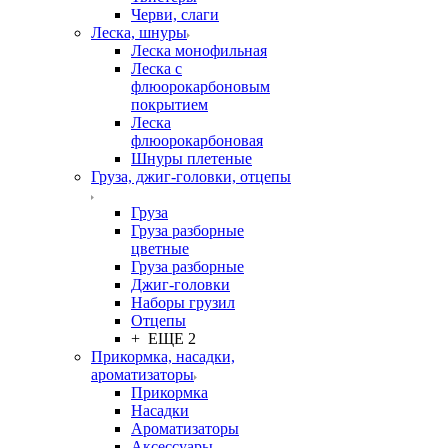
Черви, слаги
Леска, шнуры
Леска монофильная
Леска с
флюорокарбоновым
покрытием
Леска
флюорокарбоновая
Шнуры плетеные
Груза, джиг-головки, отцепы
Груза
Груза разборные
цветные
Груза разборные
Джиг-головки
Наборы грузил
Отцепы
+ ЕЩЕ 2
Прикормка, насадки,
ароматизаторы
Прикормка
Насадки
Ароматизаторы
Аксессуары