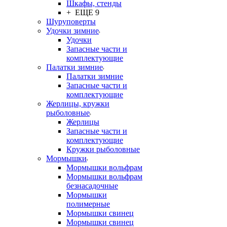
Шкафы, стенды
+ ЕЩЕ 9
Шуруповерты
Удочки зимние
Удочки
Запасные части и
комплектующие
Палатки зимние
Палатки зимние
Запасные части и
комплектующие
Жерлицы, кружки
рыболовные
Жерлицы
Запасные части и
комплектующие
Кружки рыболовные
Мормышки
Мормышки вольфрам
Мормышки вольфрам
безнасадочные
Мормышки
полимерные
Мормышки свинец
Мормышки свинец