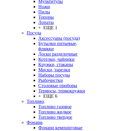
Мультитулы
Ножи
Пилы
Топоры
Лопаты
+ ЕЩЕ 1
Посуда
Аксессуары (посуда)
Бутылки питьевые,
фляжки
Доски разделочные
Котелки, чайники
Кружки, стаканы
Миски, тарелки
Наборы посуды
Рыбочистки
Столовые приборы
Термосы, термокружки
+ ЕЩЕ 6
Топливо
Топливо газовое
Топливо жидкое
Топливо твердое
Фонари
Фонари кемпинговые