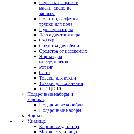
Перчатки, варежки,
маски, средства
защиты
Полотна, салфетки,
тряпки для пола
Пульверизаторы
Леска для триммера
Смазки
Средства для обуви
Средства от насекомых
Ящики для
инструментов
Ротанг
Сани
Товары для кухни
Товары для хранения
+ ЕЩЕ 19
Подарочные наборы и
коробки
Подарочные коробки
Подарочные наборы
Ящики
Удилища
Карповые удилища
Маховые удилища