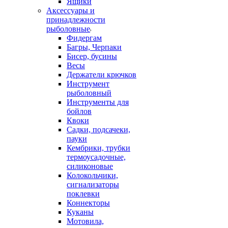
Ящики
Аксессуары и
принадлежности
рыболовные
Фидергам
Багры, Черпаки
Бисер, бусины
Весы
Держатели крючков
Инструмент
рыболовный
Инструменты для
бойлов
Квоки
Садки, подсачеки,
пауки
Кембрики, трубки
термоусадочные,
силиконовые
Колокольчики,
сигнализаторы
поклевки
Коннекторы
Куканы
Мотовила,