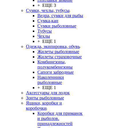
Поплавки зимние
+ ЕЩЕ 3
Сумки, чехлы, тубусы
Ведра, сумки для рыбы
Сумка-кан
Сумки рыболовные
Тубусы
Чехлы
+ ЕЩЕ 1
Одежда, экипировка, обувь
Жилеты рыболовные
Жилеты страховочные
Комбинезоны,
полукомбенезоны
Сапоги забродные
Наколенники
рыболовные
+ ЕЩЕ 1
Аксессуары для лодок
Зонты рыболовные
Ящики, коробки и
коробочки
Коробки для приманок
и рыболов.
принадлежностей