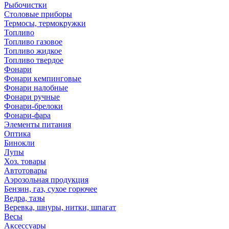
Рыбочистки
Столовые приборы
Термосы, термокружки
Топливо
Топливо газовое
Топливо жидкое
Топливо твердое
Фонари
Фонари кемпинговые
Фонари налобные
Фонари ручные
Фонари-брелоки
Фонари-фара
Элементы питания
Оптика
Бинокли
Лупы
Хоз. товары
Автотовары
Аэрозольная продукция
Бензин, газ, сухое горючее
Ведра, тазы
Веревка, шнуры, нитки, шпагат
Весы
Аксессуары