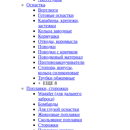
Оснастка
Вертлюги
Готовые оснастки
Карабины, крепежи,
застежки
Кольца заводные
Кормушки
Отводы, коромысла
Поводки
Поводки с крючком
Поводковый материал
Противозакручиватели
Стопора, конусы,
кольца силиконовые
Трубки обжимные
+ ЕЩЕ 8
Поплавки, сторожки
Waggler (для дальнего
заброса)
Бомбарды
Для глухой оснастки
Живцовые поплавки
Скользящие поплавки
Сторожки