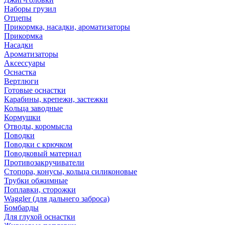
Наборы грузил
Отцепы
Прикормка, насадки, ароматизаторы
Прикормка
Насадки
Ароматизаторы
Аксессуары
Оснастка
Вертлюги
Готовые оснастки
Карабины, крепежи, застежки
Кольца заводные
Кормушки
Отводы, коромысла
Поводки
Поводки с крючком
Поводковый материал
Противозакручиватели
Стопора, конусы, кольца силиконовые
Трубки обжимные
Поплавки, сторожки
Waggler (для дальнего заброса)
Бомбарды
Для глухой оснастки