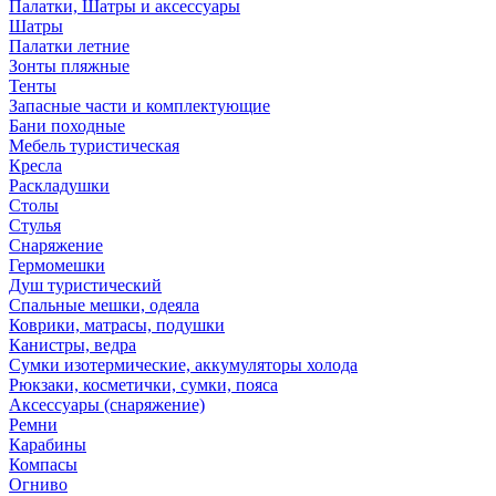
Палатки, Шатры и аксессуары
Шатры
Палатки летние
Зонты пляжные
Тенты
Запасные части и комплектующие
Бани походные
Мебель туристическая
Кресла
Раскладушки
Столы
Стулья
Снаряжение
Гермомешки
Душ туристический
Спальные мешки, одеяла
Коврики, матрасы, подушки
Канистры, ведра
Сумки изотермические, аккумуляторы холода
Рюкзаки, косметички, сумки, пояса
Аксессуары (снаряжение)
Ремни
Карабины
Компасы
Огниво