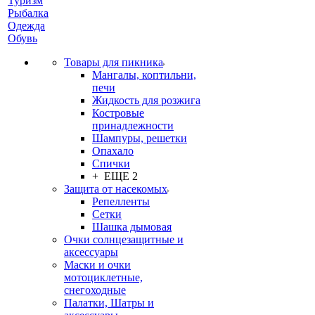
Туризм
Рыбалка
Одежда
Обувь
Товары для пикника
Мангалы, коптильни,
печи
Жидкость для розжига
Костровые
принадлежности
Шампуры, решетки
Опахало
Спички
+ ЕЩЕ 2
Защита от насекомых
Репелленты
Сетки
Шашка дымовая
Очки солнцезащитные и
аксессуары
Маски и очки
мотоциклетные,
снегоходные
Палатки, Шатры и