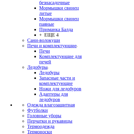
безнасадочные
Мормышки свинец
литые
Мормышки свинец
паяные
Приманка Балда
+ ЕЩЕ 4
Сани-волокуши
Печи и комплектующие
Печи
Комплектующие для
печей
Ледобуры
Ледобуры
Запасные части и
комплектующие
Ножи для ледобуров
Адаптеры для
ледобуров
Одежда влагозащитная
Футболки
Головные уборы
Перчатки и рукавицы
Термоодежда
Термоноски