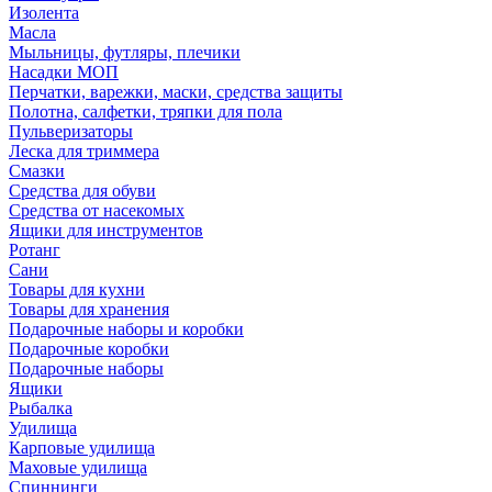
Изолента
Масла
Мыльницы, футляры, плечики
Насадки МОП
Перчатки, варежки, маски, средства защиты
Полотна, салфетки, тряпки для пола
Пульверизаторы
Леска для триммера
Смазки
Средства для обуви
Средства от насекомых
Ящики для инструментов
Ротанг
Сани
Товары для кухни
Товары для хранения
Подарочные наборы и коробки
Подарочные коробки
Подарочные наборы
Ящики
Рыбалка
Удилища
Карповые удилища
Маховые удилища
Спиннинги