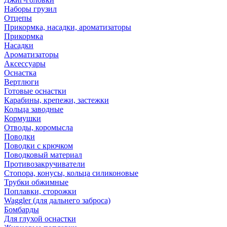
Наборы грузил
Отцепы
Прикормка, насадки, ароматизаторы
Прикормка
Насадки
Ароматизаторы
Аксессуары
Оснастка
Вертлюги
Готовые оснастки
Карабины, крепежи, застежки
Кольца заводные
Кормушки
Отводы, коромысла
Поводки
Поводки с крючком
Поводковый материал
Противозакручиватели
Стопора, конусы, кольца силиконовые
Трубки обжимные
Поплавки, сторожки
Waggler (для дальнего заброса)
Бомбарды
Для глухой оснастки