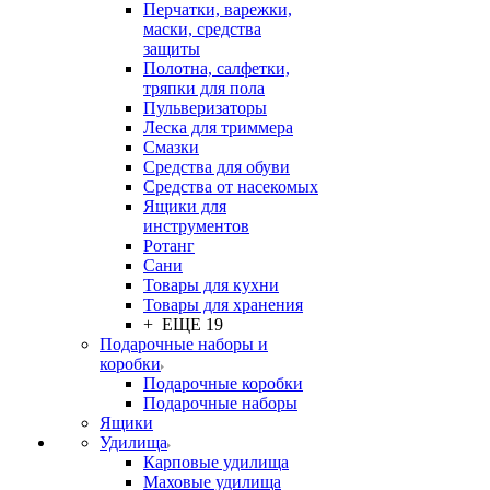
Перчатки, варежки,
маски, средства
защиты
Полотна, салфетки,
тряпки для пола
Пульверизаторы
Леска для триммера
Смазки
Средства для обуви
Средства от насекомых
Ящики для
инструментов
Ротанг
Сани
Товары для кухни
Товары для хранения
+ ЕЩЕ 19
Подарочные наборы и
коробки
Подарочные коробки
Подарочные наборы
Ящики
Удилища
Карповые удилища
Маховые удилища