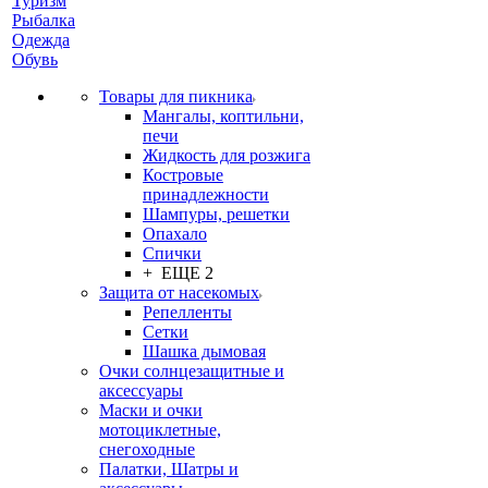
Туризм
Рыбалка
Одежда
Обувь
Товары для пикника
Мангалы, коптильни,
печи
Жидкость для розжига
Костровые
принадлежности
Шампуры, решетки
Опахало
Спички
+ ЕЩЕ 2
Защита от насекомых
Репелленты
Сетки
Шашка дымовая
Очки солнцезащитные и
аксессуары
Маски и очки
мотоциклетные,
снегоходные
Палатки, Шатры и