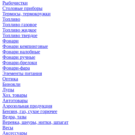
Рыбочистки
Столовые приборы
Термосы, термокружки
Топливо
Топливо газовое
Топливо жидкое
Топливо твердое
Фонари
Фонари кемпинговые
Фонари налобные
Фонари ручные
Фонари-брелоки
Фонари-фара
Элементы питания
Оптика
Бинокли
Лупы
Хоз. товары
Автотовары
Аэрозольная продукция
Бензин, газ, сухое горючее
Ведра, тазы
Веревка, шнуры, нитки, шпагат
Весы
Аксессуары