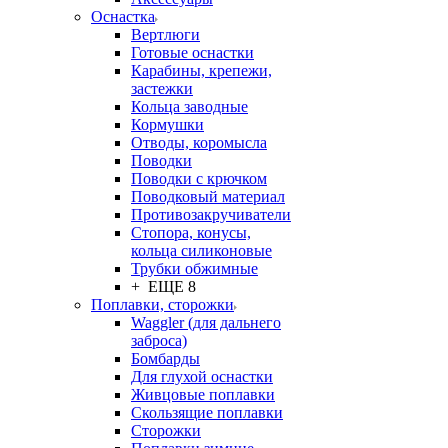
Оснастка
Вертлюги
Готовые оснастки
Карабины, крепежи,
застежки
Кольца заводные
Кормушки
Отводы, коромысла
Поводки
Поводки с крючком
Поводковый материал
Противозакручиватели
Стопора, конусы,
кольца силиконовые
Трубки обжимные
+ ЕЩЕ 8
Поплавки, сторожки
Waggler (для дальнего
заброса)
Бомбарды
Для глухой оснастки
Живцовые поплавки
Скользящие поплавки
Сторожки