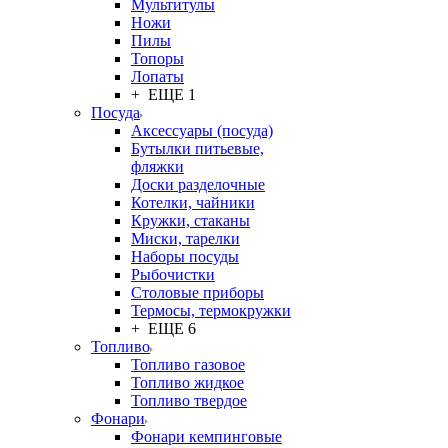
Мультитулы
Ножи
Пилы
Топоры
Лопаты
+ ЕЩЕ 1
Посуда
Аксессуары (посуда)
Бутылки питьевые,
фляжки
Доски разделочные
Котелки, чайники
Кружки, стаканы
Миски, тарелки
Наборы посуды
Рыбочистки
Столовые приборы
Термосы, термокружки
+ ЕЩЕ 6
Топливо
Топливо газовое
Топливо жидкое
Топливо твердое
Фонари
Фонари кемпинговые