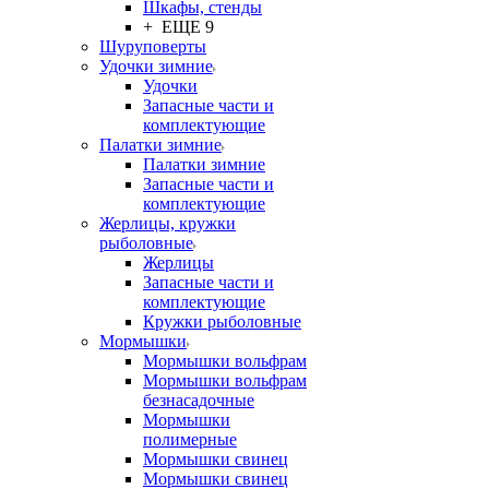
Шкафы, стенды
+ ЕЩЕ 9
Шуруповерты
Удочки зимние
Удочки
Запасные части и
комплектующие
Палатки зимние
Палатки зимние
Запасные части и
комплектующие
Жерлицы, кружки
рыболовные
Жерлицы
Запасные части и
комплектующие
Кружки рыболовные
Мормышки
Мормышки вольфрам
Мормышки вольфрам
безнасадочные
Мормышки
полимерные
Мормышки свинец
Мормышки свинец