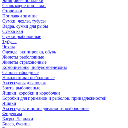
Живцовые поплавки
Скользящие поплавки
Сторожки
Поплавки зимние
Сумки, чехлы, тубусы
Ведра, сумки для рыбы
Сумка-кан
Сумки рыболовные
Тубусы
Чехлы
Одежда, экипировка, обувь
Жилеты рыболовные
Жилеты страховочные
Комбинезоны, полукомбенезоны
Сапоги забродные
Наколенники рыболовные
Аксессуары для лодок
Зонты рыболовные
Ящики, коробки и коробочки
Коробки для приманок и рыболов. принадлежностей
Ящики
Аксессуары и принадлежности рыболовные
Фидергам
Багры, Черпаки
Бисер, бусины