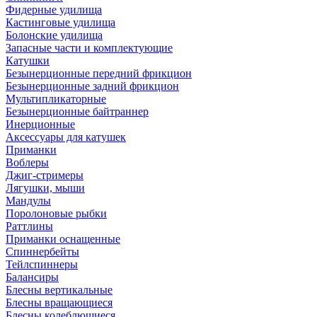
Фидерные удилища
Кастинговые удилища
Болонские удилища
Запасные части и комплектующие
Катушки
Безынерционные передний фрикцион
Безынерционные задний фрикцион
Мультипликаторные
Безынерционные байтраннер
Инерционные
Аксессуары для катушек
Приманки
Воблеры
Джиг-стримеры
Лягушки, мыши
Мандулы
Поролоновые рыбки
Раттлины
Приманки оснащенные
Спиннербейты
Тейлспиннеры
Балансиры
Блесны вертикальные
Блесны вращающиеся
Блесны колеблющиеся