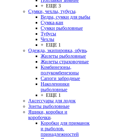
Поплавки зимние
+ ЕЩЕ 3
Сумки, чехлы, тубусы
Ведра, сумки для рыбы
Сумка-кан
Сумки рыболовные
Тубусы
Чехлы
+ ЕЩЕ 1
Одежда, экипировка, обувь
Жилеты рыболовные
Жилеты страховочные
Комбинезоны,
полукомбенезоны
Сапоги забродные
Наколенники
рыболовные
+ ЕЩЕ 1
Аксессуары для лодок
Зонты рыболовные
Ящики, коробки и
коробочки
Коробки для приманок
и рыболов.
принадлежностей