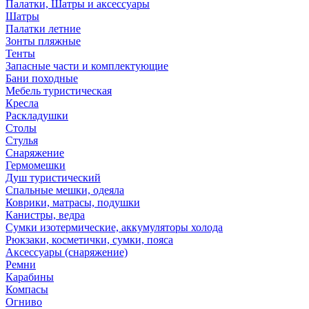
Палатки, Шатры и аксессуары
Шатры
Палатки летние
Зонты пляжные
Тенты
Запасные части и комплектующие
Бани походные
Мебель туристическая
Кресла
Раскладушки
Столы
Стулья
Снаряжение
Гермомешки
Душ туристический
Спальные мешки, одеяла
Коврики, матрасы, подушки
Канистры, ведра
Сумки изотермические, аккумуляторы холода
Рюкзаки, косметички, сумки, пояса
Аксессуары (снаряжение)
Ремни
Карабины
Компасы
Огниво