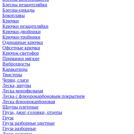
Блесны незацепляйки
Блесны-цикады
Бокоплавы
Крючки
Крючки незацепляйки
Крючки-двойники
Крючки-тройники
Одинарные крючки
Офсетные крючки
Крючок-светофор
Приманки мягкие
Виброхвосты
Каракатицы
Твистеры
Черви, слаги
Леска, шнуры
Леска монофильная
Леска с флюорокарбоновым покрытием
Леска флюорокарбоновая
Шнуры плетеные
Груза, джиг-головки, отцепы
Груза
Груза разборные цветные
Груза разборные
Джиг-головки