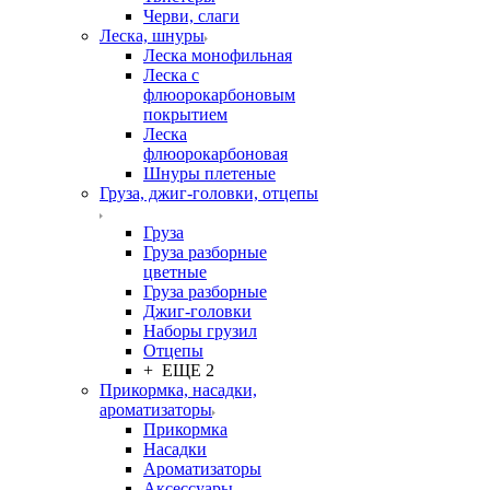
Черви, слаги
Леска, шнуры
Леска монофильная
Леска с
флюорокарбоновым
покрытием
Леска
флюорокарбоновая
Шнуры плетеные
Груза, джиг-головки, отцепы
Груза
Груза разборные
цветные
Груза разборные
Джиг-головки
Наборы грузил
Отцепы
+ ЕЩЕ 2
Прикормка, насадки,
ароматизаторы
Прикормка
Насадки
Ароматизаторы
Аксессуары