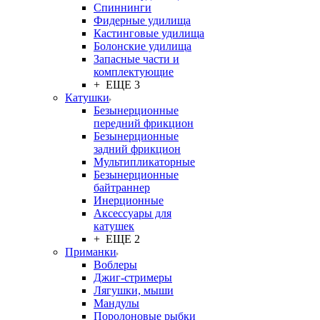
Спиннинги
Фидерные удилища
Кастинговые удилища
Болонские удилища
Запасные части и
комплектующие
+ ЕЩЕ 3
Катушки
Безынерционные
передний фрикцион
Безынерционные
задний фрикцион
Мультипликаторные
Безынерционные
байтраннер
Инерционные
Аксессуары для
катушек
+ ЕЩЕ 2
Приманки
Воблеры
Джиг-стримеры
Лягушки, мыши
Мандулы
Поролоновые рыбки