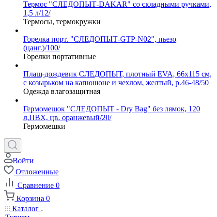
Термос "СЛЕДОПЫТ-DAKAR" со складными ручками,
1,5 л/12/
Термосы, термокружки
Горелка порт. "СЛЕДОПЫТ-GTP-N02", пьезо
(цанг.)/100/
Горелки портативные
Плащ-дождевик СЛЕДОПЫТ, плотный EVA, 66х115 см,
с козырьком на капюшоне и чехлом, желтый, р.46-48/50
Одежда влагозащитная
Гермомешок "СЛЕДОПЫТ - Dry Bag" без лямок, 120
л,ПВХ, цв. оранжевый/20/
Гермомешки
Войти
Отложенные
Сравнение
0
Корзина
0
Каталог