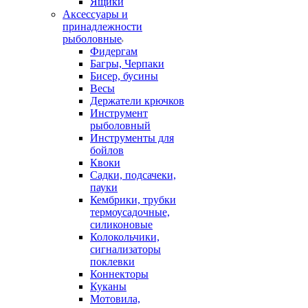
Ящики
Аксессуары и
принадлежности
рыболовные
Фидергам
Багры, Черпаки
Бисер, бусины
Весы
Держатели крючков
Инструмент
рыболовный
Инструменты для
бойлов
Квоки
Садки, подсачеки,
пауки
Кембрики, трубки
термоусадочные,
силиконовые
Колокольчики,
сигнализаторы
поклевки
Коннекторы
Куканы
Мотовила,