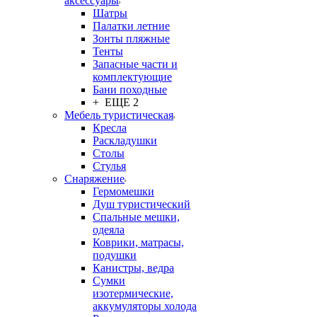
аксессуары
Шатры
Палатки летние
Зонты пляжные
Тенты
Запасные части и
комплектующие
Бани походные
+ ЕЩЕ 2
Мебель туристическая
Кресла
Раскладушки
Столы
Стулья
Снаряжение
Гермомешки
Душ туристический
Спальные мешки,
одеяла
Коврики, матрасы,
подушки
Канистры, ведра
Сумки
изотермические,
аккумуляторы холода