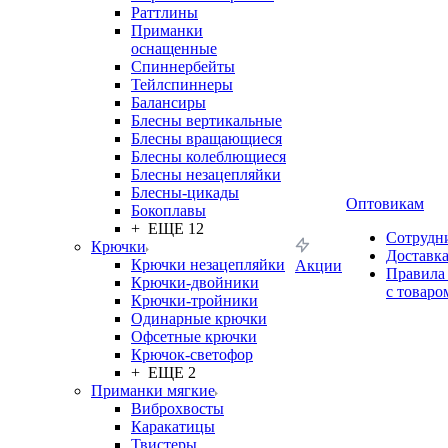
Раттлины
Приманки
оснащенные
Спиннербейты
Тейлспиннеры
Балансиры
Блесны вертикальные
Блесны вращающиеся
Блесны колеблющиеся
Блесны незацепляйки
Блесны-цикады
Оптовикам
Бокоплавы
+ ЕЩЕ 12
Сотрудн
Крючки
Доставк
Крючки незацепляйки
Акции
Правила
Крючки-двойники
с товаро
Крючки-тройники
Одинарные крючки
Офсетные крючки
Крючок-светофор
+ ЕЩЕ 2
Приманки мягкие
Виброхвосты
Каракатицы
Твистеры