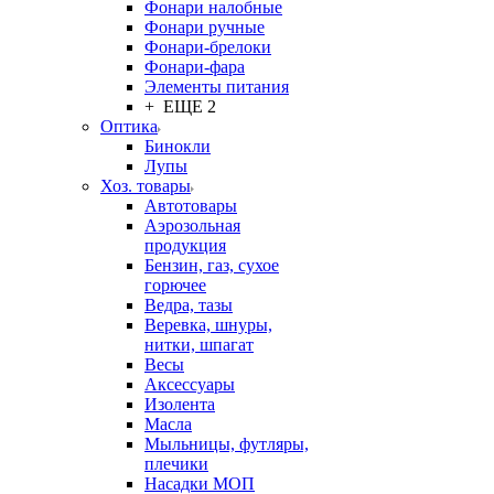
Фонари налобные
Фонари ручные
Фонари-брелоки
Фонари-фара
Элементы питания
+ ЕЩЕ 2
Оптика
Бинокли
Лупы
Хоз. товары
Автотовары
Аэрозольная
продукция
Бензин, газ, сухое
горючее
Ведра, тазы
Веревка, шнуры,
нитки, шпагат
Весы
Аксессуары
Изолента
Масла
Мыльницы, футляры,
плечики
Насадки МОП