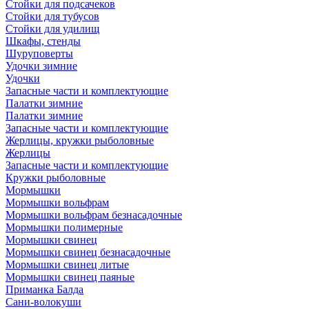
Стойки для подсачеков
Стойки для тубусов
Стойки для удилищ
Шкафы, стенды
Шуруповерты
Удочки зимние
Удочки
Запасные части и комплектующие
Палатки зимние
Палатки зимние
Запасные части и комплектующие
Жерлицы, кружки рыболовные
Жерлицы
Запасные части и комплектующие
Кружки рыболовные
Мормышки
Мормышки вольфрам
Мормышки вольфрам безнасадочные
Мормышки полимерные
Мормышки свинец
Мормышки свинец безнасадочные
Мормышки свинец литые
Мормышки свинец паяные
Приманка Балда
Сани-волокуши