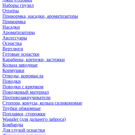
Наборы грузил
Отцепы
Прикормка, насадки, ароматизаторы
Прикормка
Насадки
Ароматизаторы
Аксессуары
Оснастка
Вертлюги
Готовые оснастки
Карабины, крепежи, застежки
Кольца заводные
Кормушки
Отводы, коромысла
Поводки
Поводки с крючком
Поводковый материал
Противозакручиватели
Стопора, конусы, кольца силиконовые
Трубки обжимные
Поплавки, сторожки
Waggler (для дальнего заброса)
Бомбарды
Для глухой оснастки