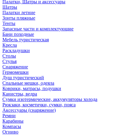
Палатки, Шатры и аксессуары
Шатры
Палатки летние
Зонты пляжные
Тенты
Запасные части и комплектующие
Бани походные
Мебель туристическая
Кресла
Раскладушки
Столы
Стулья
Снаряжение
Гермомешки
Душ туристический
Спальные мешки, одеяла
Коврики, матрасы, подушки
Канистры, ведра
Сумки изотермические, аккумуляторы холода
Рюкзаки, косметички, сумки, пояса
Аксессуары (снаряжение)
Ремни
Карабины
Компасы
Огниво