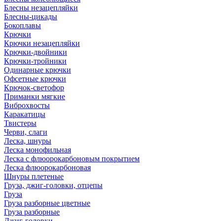
Блесны незацепляйки
Блесны-цикады
Бокоплавы
Крючки
Крючки незацепляйки
Крючки-двойники
Крючки-тройники
Одинарные крючки
Офсетные крючки
Крючок-светофор
Приманки мягкие
Виброхвосты
Каракатицы
Твистеры
Черви, слаги
Леска, шнуры
Леска монофильная
Леска с флюорокарбоновым покрытием
Леска флюорокарбоновая
Шнуры плетеные
Груза, джиг-головки, отцепы
Груза
Груза разборные цветные
Груза разборные
Джиг-головки