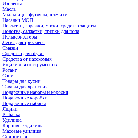
Изолента
Масла
Мыльницы, футляры, плечики
Насадки МОП
Перчатки, варежки, маски, средства защиты
Полотна, салфетки, тряпки для пола
Пульверизаторы
Леска для триммера
Смазки
Средства для обуви
Средства от насекомых
Ящики для инструментов
Ротанг
Сани
Товары для кухни
Товары для хранения
Подарочные наборы и коробки
Подарочные коробки
Подарочные наборы
Ящики
Рыбалка
Удилища
Карповые удилища
Маховые удилища
Спиннинги