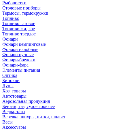
Рыбочистки
Столовые приборы
Термосы, термокружки
Топливо
Топливо газовое
Топливо жидкое
Топливо твердое
Фонари
Фонари кемпинговые
Фонари налобные
Фонари ручные
Фонари-брелоки
Фонари-фара
Элементы питания
Оптика
Бинокли
Лупы
Хоз. товары
Автотовары
Аэрозольная продукция
Бензин, газ, сухое горючее
Ведра, тазы
Веревка, шнуры, нитки, шпагат
Весы
Аксессуары