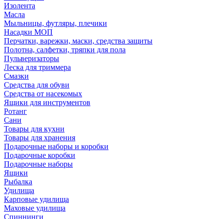
Изолента
Масла
Мыльницы, футляры, плечики
Насадки МОП
Перчатки, варежки, маски, средства защиты
Полотна, салфетки, тряпки для пола
Пульверизаторы
Леска для триммера
Смазки
Средства для обуви
Средства от насекомых
Ящики для инструментов
Ротанг
Сани
Товары для кухни
Товары для хранения
Подарочные наборы и коробки
Подарочные коробки
Подарочные наборы
Ящики
Рыбалка
Удилища
Карповые удилища
Маховые удилища
Спиннинги