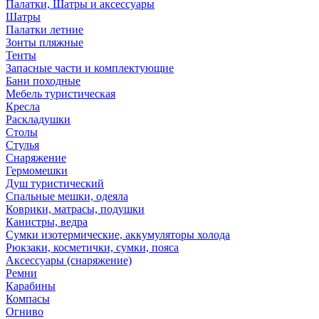
Палатки, Шатры и аксессуары
Шатры
Палатки летние
Зонты пляжные
Тенты
Запасные части и комплектующие
Бани походные
Мебель туристическая
Кресла
Раскладушки
Столы
Стулья
Снаряжение
Гермомешки
Душ туристический
Спальные мешки, одеяла
Коврики, матрасы, подушки
Канистры, ведра
Сумки изотермические, аккумуляторы холода
Рюкзаки, косметички, сумки, пояса
Аксессуары (снаряжение)
Ремни
Карабины
Компасы
Огниво