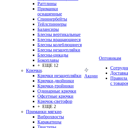
Раттлины
Приманки
оснащенные
Спиннербейты
Тейлспиннеры
Балансиры
Блесны вертикальные
Блесны вращающиеся
Блесны колеблющиеся
Блесны незацепляйки
Блесны-цикады
Оптовикам
Бокоплавы
+ ЕЩЕ 12
Сотрудн
Крючки
Доставк
Крючки незацепляйки
Акции
Правила
Крючки-двойники
с товаро
Крючки-тройники
Одинарные крючки
Офсетные крючки
Крючок-светофор
+ ЕЩЕ 2
Приманки мягкие
Виброхвосты
Каракатицы
Твистеры