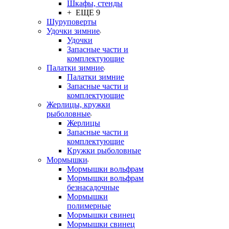
Шкафы, стенды
+ ЕЩЕ 9
Шуруповерты
Удочки зимние
Удочки
Запасные части и
комплектующие
Палатки зимние
Палатки зимние
Запасные части и
комплектующие
Жерлицы, кружки
рыболовные
Жерлицы
Запасные части и
комплектующие
Кружки рыболовные
Мормышки
Мормышки вольфрам
Мормышки вольфрам
безнасадочные
Мормышки
полимерные
Мормышки свинец
Мормышки свинец