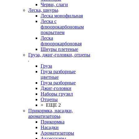
Черви, слаги
Леска, шнуры
Леска монофильная
Леска с
флюорокарбоновым
покрытием
Леска
флюорокарбоновая
Шнуры плетеные
Груза, джиг-головки, отцепы
Груза
Груза разборные
цветные
Груза разборные
Джиг-головки
Наборы грузил
Отцепы
+ ЕЩЕ 2
Прикормка, насадки,
ароматизаторы
Прикормка
Насадки
Ароматизаторы
Аксессуары