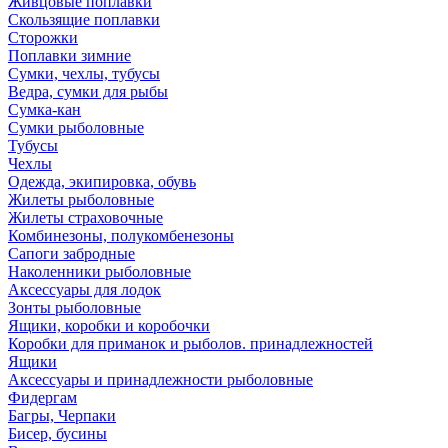
Живцовые поплавки
Скользящие поплавки
Сторожки
Поплавки зимние
Сумки, чехлы, тубусы
Ведра, сумки для рыбы
Сумка-кан
Сумки рыболовные
Тубусы
Чехлы
Одежда, экипировка, обувь
Жилеты рыболовные
Жилеты страховочные
Комбинезоны, полукомбенезоны
Сапоги забродные
Наколенники рыболовные
Аксессуары для лодок
Зонты рыболовные
Ящики, коробки и коробочки
Коробки для приманок и рыболов. принадлежностей
Ящики
Аксессуары и принадлежности рыболовные
Фидергам
Багры, Черпаки
Бисер, бусины