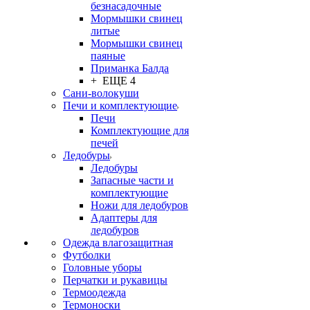
безнасадочные
Мормышки свинец
литые
Мормышки свинец
паяные
Приманка Балда
+ ЕЩЕ 4
Сани-волокуши
Печи и комплектующие
Печи
Комплектующие для
печей
Ледобуры
Ледобуры
Запасные части и
комплектующие
Ножи для ледобуров
Адаптеры для
ледобуров
Одежда влагозащитная
Футболки
Головные уборы
Перчатки и рукавицы
Термоодежда
Термоноски