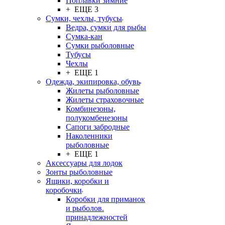
Поплавки зимние
+ ЕЩЕ 3
Сумки, чехлы, тубусы
Ведра, сумки для рыбы
Сумка-кан
Сумки рыболовные
Тубусы
Чехлы
+ ЕЩЕ 1
Одежда, экипировка, обувь
Жилеты рыболовные
Жилеты страховочные
Комбинезоны,
полукомбенезоны
Сапоги забродные
Наколенники
рыболовные
+ ЕЩЕ 1
Аксессуары для лодок
Зонты рыболовные
Ящики, коробки и
коробочки
Коробки для приманок
и рыболов.
принадлежностей