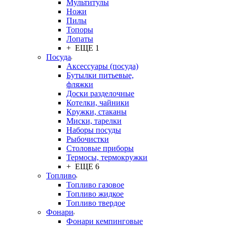
Мультитулы
Ножи
Пилы
Топоры
Лопаты
+ ЕЩЕ 1
Посуда
Аксессуары (посуда)
Бутылки питьевые,
фляжки
Доски разделочные
Котелки, чайники
Кружки, стаканы
Миски, тарелки
Наборы посуды
Рыбочистки
Столовые приборы
Термосы, термокружки
+ ЕЩЕ 6
Топливо
Топливо газовое
Топливо жидкое
Топливо твердое
Фонари
Фонари кемпинговые