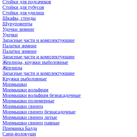
Стойки для подсачеков
Стойки для тубусов
Стойки для удилищ
Шкафы, стенды
Шуруповерты
Удочки зимние
Удочки
Запасные части и комплектующие
Палатки зимние
Палатки зимние
Запасные части и комплектующие
Жерлицы, кружки рыболовные
Жерлицы
Запасные части и комплектующие
Кружки рыболовные
Мормышки
Мормышки вольфрам
Мормышки вольфрам безнасадочные
Мормышки полимерные
Мормышки свинец
Мормышки свинец безнасадочные
Мормышки свинец литые
Мормышки свинец паяные
Приманка Балда
Сани-волокуши