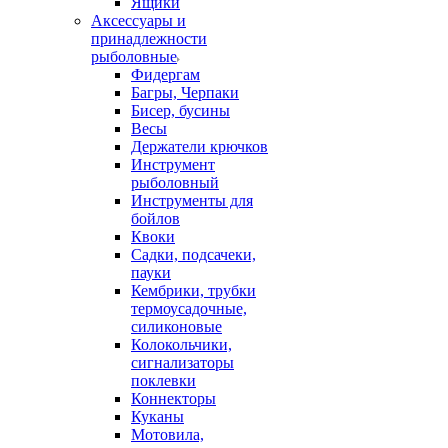
Ящики
Аксессуары и
принадлежности
рыболовные
Фидергам
Багры, Черпаки
Бисер, бусины
Весы
Держатели крючков
Инструмент
рыболовный
Инструменты для
бойлов
Квоки
Садки, подсачеки,
пауки
Кембрики, трубки
термоусадочные,
силиконовые
Колокольчики,
сигнализаторы
поклевки
Коннекторы
Куканы
Мотовила,