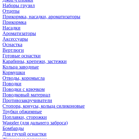
Наборы грузил
Отцепы
Прикормка, насадки, ароматизаторы
Прикормка
Насадки
Ароматизаторы
Аксессуары
Оснастка
Вертлюги
Готовые оснастки
Карабины, крепежи, застежки
Кольца заводные
Кормушки
Отводы, коромысла
Поводки
Поводки с крючком
Поводковый материал
Противозакручиватели
Стопора, конусы, кольца силиконовые
Трубки обжимные
Поплавки, сторожки
Waggler (для дальнего заброса)
Бомбарды
Для глухой оснастки