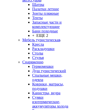
аксессуары
Шатры
Палатки летние
Зонты пляжные
Тенты
Запасные части и
комплектующие
Бани походные
+ ЕЩЕ 2
Мебель туристическая
Кресла
Раскладушки
Столы
Стулья
Снаряжение
Гермомешки
Душ туристический
Спальные мешки,
одеяла
Коврики, матрасы,
подушки
Канистры, ведра
Сумки
изотермические,
аккумуляторы холода