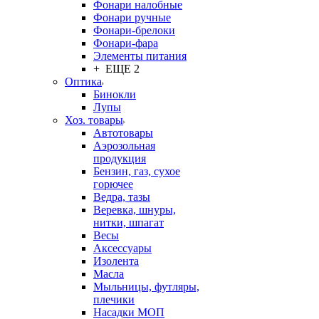
Фонари налобные
Фонари ручные
Фонари-брелоки
Фонари-фара
Элементы питания
+ ЕЩЕ 2
Оптика
Бинокли
Лупы
Хоз. товары
Автотовары
Аэрозольная
продукция
Бензин, газ, сухое
горючее
Ведра, тазы
Веревка, шнуры,
нитки, шпагат
Весы
Аксессуары
Изолента
Масла
Мыльницы, футляры,
плечики
Насадки МОП