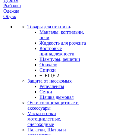
Туризм
Рыбалка
Одежда
Обувь
Товары для пикника
Мангалы, коптильни,
печи
Жидкость для розжига
Костровые
принадлежности
Шампуры, решетки
Опахало
Спички
+ ЕЩЕ 2
Защита от насекомых
Репелленты
Сетки
Шашка дымовая
Очки солнцезащитные и
аксессуары
Маски и очки
мотоциклетные,
снегоходные
Палатки, Шатры и