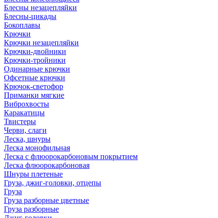
Блесны незацепляйки
Блесны-цикады
Бокоплавы
Крючки
Крючки незацепляйки
Крючки-двойники
Крючки-тройники
Одинарные крючки
Офсетные крючки
Крючок-светофор
Приманки мягкие
Виброхвосты
Каракатицы
Твистеры
Черви, слаги
Леска, шнуры
Леска монофильная
Леска с флюорокарбоновым покрытием
Леска флюорокарбоновая
Шнуры плетеные
Груза, джиг-головки, отцепы
Груза
Груза разборные цветные
Груза разборные
Джиг-головки