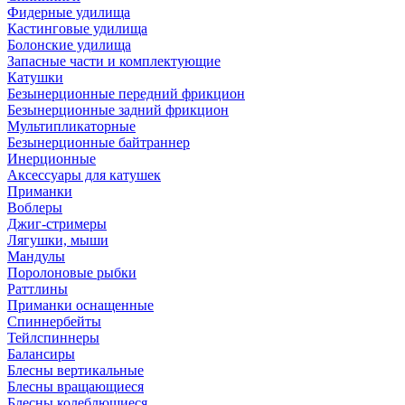
Фидерные удилища
Кастинговые удилища
Болонские удилища
Запасные части и комплектующие
Катушки
Безынерционные передний фрикцион
Безынерционные задний фрикцион
Мультипликаторные
Безынерционные байтраннер
Инерционные
Аксессуары для катушек
Приманки
Воблеры
Джиг-стримеры
Лягушки, мыши
Мандулы
Поролоновые рыбки
Раттлины
Приманки оснащенные
Спиннербейты
Тейлспиннеры
Балансиры
Блесны вертикальные
Блесны вращающиеся
Блесны колеблющиеся