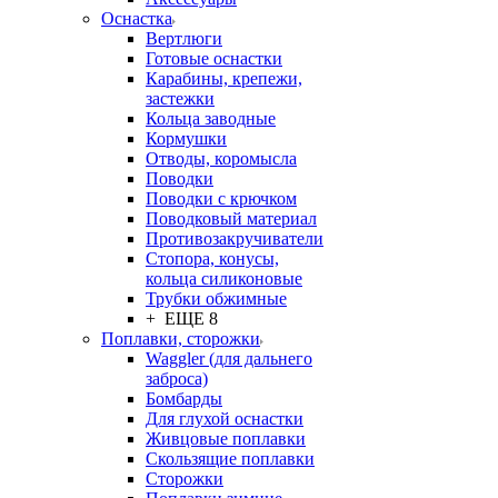
Оснастка
Вертлюги
Готовые оснастки
Карабины, крепежи,
застежки
Кольца заводные
Кормушки
Отводы, коромысла
Поводки
Поводки с крючком
Поводковый материал
Противозакручиватели
Стопора, конусы,
кольца силиконовые
Трубки обжимные
+ ЕЩЕ 8
Поплавки, сторожки
Waggler (для дальнего
заброса)
Бомбарды
Для глухой оснастки
Живцовые поплавки
Скользящие поплавки
Сторожки