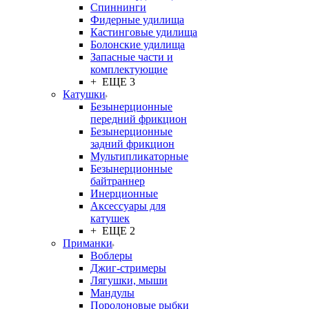
Спиннинги
Фидерные удилища
Кастинговые удилища
Болонские удилища
Запасные части и
комплектующие
+ ЕЩЕ 3
Катушки
Безынерционные
передний фрикцион
Безынерционные
задний фрикцион
Мультипликаторные
Безынерционные
байтраннер
Инерционные
Аксессуары для
катушек
+ ЕЩЕ 2
Приманки
Воблеры
Джиг-стримеры
Лягушки, мыши
Мандулы
Поролоновые рыбки