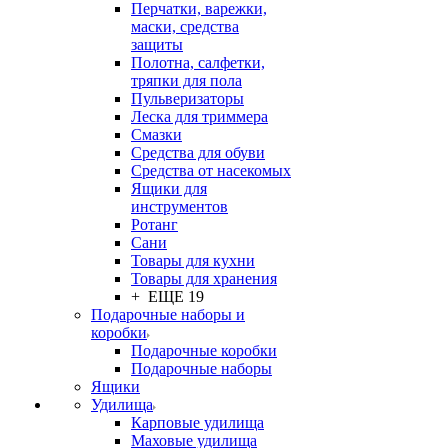
Перчатки, варежки,
маски, средства
защиты
Полотна, салфетки,
тряпки для пола
Пульверизаторы
Леска для триммера
Смазки
Средства для обуви
Средства от насекомых
Ящики для
инструментов
Ротанг
Сани
Товары для кухни
Товары для хранения
+ ЕЩЕ 19
Подарочные наборы и
коробки
Подарочные коробки
Подарочные наборы
Ящики
Удилища
Карповые удилища
Маховые удилища