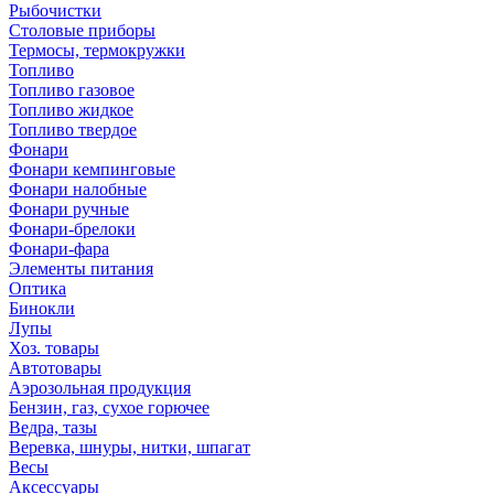
Рыбочистки
Столовые приборы
Термосы, термокружки
Топливо
Топливо газовое
Топливо жидкое
Топливо твердое
Фонари
Фонари кемпинговые
Фонари налобные
Фонари ручные
Фонари-брелоки
Фонари-фара
Элементы питания
Оптика
Бинокли
Лупы
Хоз. товары
Автотовары
Аэрозольная продукция
Бензин, газ, сухое горючее
Ведра, тазы
Веревка, шнуры, нитки, шпагат
Весы
Аксессуары