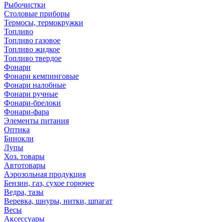
Рыбочистки
Столовые приборы
Термосы, термокружки
Топливо
Топливо газовое
Топливо жидкое
Топливо твердое
Фонари
Фонари кемпинговые
Фонари налобные
Фонари ручные
Фонари-брелоки
Фонари-фара
Элементы питания
Оптика
Бинокли
Лупы
Хоз. товары
Автотовары
Аэрозольная продукция
Бензин, газ, сухое горючее
Ведра, тазы
Веревка, шнуры, нитки, шпагат
Весы
Аксессуары