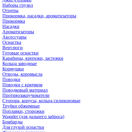
Наборы грузил
Отцепы
Прикормка, насадки, ароматизаторы
Прикормка
Насадки
Ароматизаторы
Аксессуары
Оснастка
Вертлюги
Готовые оснастки
Карабины, крепежи, застежки
Кольца заводные
Кормушки
Отводы, коромысла
Поводки
Поводки с крючком
Поводковый материал
Противозакручиватели
Стопора, конусы, кольца силиконовые
Трубки обжимные
Поплавки, сторожки
Waggler (для дальнего заброса)
Бомбарды
Для глухой оснастки