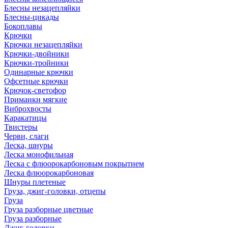
Блесны незацепляйки
Блесны-цикады
Бокоплавы
Крючки
Крючки незацепляйки
Крючки-двойники
Крючки-тройники
Одинарные крючки
Офсетные крючки
Крючок-светофор
Приманки мягкие
Виброхвосты
Каракатицы
Твистеры
Черви, слаги
Леска, шнуры
Леска монофильная
Леска с флюорокарбоновым покрытием
Леска флюорокарбоновая
Шнуры плетеные
Груза, джиг-головки, отцепы
Груза
Груза разборные цветные
Груза разборные
Джиг-головки