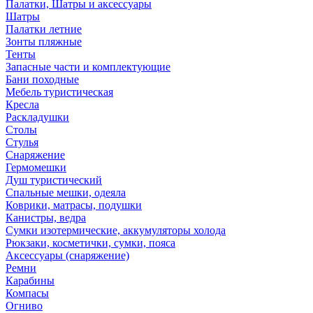
Палатки, Шатры и аксессуары
Шатры
Палатки летние
Зонты пляжные
Тенты
Запасные части и комплектующие
Бани походные
Мебель туристическая
Кресла
Раскладушки
Столы
Стулья
Снаряжение
Гермомешки
Душ туристический
Спальные мешки, одеяла
Коврики, матрасы, подушки
Канистры, ведра
Сумки изотермические, аккумуляторы холода
Рюкзаки, косметички, сумки, пояса
Аксессуары (снаряжение)
Ремни
Карабины
Компасы
Огниво