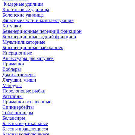
Фидерные удилища
Кастинговые удилища
Болонские удилища
Запасные части и комплектующие
Катушки
Безынерционные передний фрикцион
Безынерционные задний фрикцион
Мультипликаторные
Безынерционные байтраннер
Инерционные
Аксессуары для катушек
Приманки
Воблеры
Джиг-стримеры
Лягушки, мыши
Мандулы
Поролоновые рыбки
Раттлины
Приманки оснащенные
Спиннербейты
Тейлспиннеры
Балансиры
Блесны вертикальные
Блесны вращающиеся
Блесны колеблющиеся