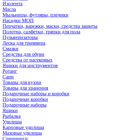
Изолента
Масла
Мыльницы, футляры, плечики
Насадки МОП
Перчатки, варежки, маски, средства защиты
Полотна, салфетки, тряпки для пола
Пульверизаторы
Леска для триммера
Смазки
Средства для обуви
Средства от насекомых
Ящики для инструментов
Ротанг
Сани
Товары для кухни
Товары для хранения
Подарочные наборы и коробки
Подарочные коробки
Подарочные наборы
Ящики
Рыбалка
Удилища
Карповые удилища
Маховые удилища
Спиннинги