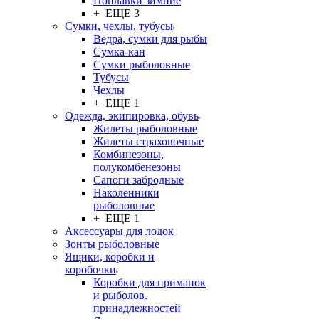
Поплавки зимние
+ ЕЩЕ 3
Сумки, чехлы, тубусы
Ведра, сумки для рыбы
Сумка-кан
Сумки рыболовные
Тубусы
Чехлы
+ ЕЩЕ 1
Одежда, экипировка, обувь
Жилеты рыболовные
Жилеты страховочные
Комбинезоны,
полукомбенезоны
Сапоги забродные
Наколенники
рыболовные
+ ЕЩЕ 1
Аксессуары для лодок
Зонты рыболовные
Ящики, коробки и
коробочки
Коробки для приманок
и рыболов.
принадлежностей