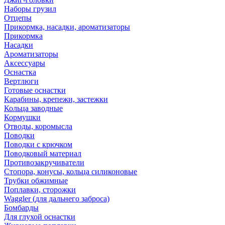
Наборы грузил
Отцепы
Прикормка, насадки, ароматизаторы
Прикормка
Насадки
Ароматизаторы
Аксессуары
Оснастка
Вертлюги
Готовые оснастки
Карабины, крепежи, застежки
Кольца заводные
Кормушки
Отводы, коромысла
Поводки
Поводки с крючком
Поводковый материал
Противозакручиватели
Стопора, конусы, кольца силиконовые
Трубки обжимные
Поплавки, сторожки
Waggler (для дальнего заброса)
Бомбарды
Для глухой оснастки