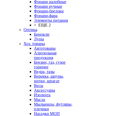
Фонари налобные
Фонари ручные
Фонари-брелоки
Фонари-фара
Элементы питания
+ ЕЩЕ 2
Оптика
Бинокли
Лупы
Хоз. товары
Автотовары
Аэрозольная
продукция
Бензин, газ, сухое
горючее
Ведра, тазы
Веревка, шнуры,
нитки, шпагат
Весы
Аксессуары
Изолента
Масла
Мыльницы, футляры,
плечики
Насадки МОП