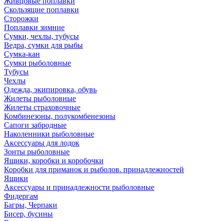
Живцовые поплавки
Скользящие поплавки
Сторожки
Поплавки зимние
Сумки, чехлы, тубусы
Ведра, сумки для рыбы
Сумка-кан
Сумки рыболовные
Тубусы
Чехлы
Одежда, экипировка, обувь
Жилеты рыболовные
Жилеты страховочные
Комбинезоны, полукомбенезоны
Сапоги забродные
Наколенники рыболовные
Аксессуары для лодок
Зонты рыболовные
Ящики, коробки и коробочки
Коробки для приманок и рыболов. принадлежностей
Ящики
Аксессуары и принадлежности рыболовные
Фидергам
Багры, Черпаки
Бисер, бусины