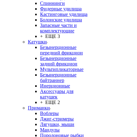
Спиннинги
Фидерные удилища
Кастинговые удилища
Болонские удилища
Запасные части и
комплектующие
+ ЕЩЕ 3
Катушки
Безынерционные
передний фрикцион
Безынерционные
задний фрикцион
Мультипликаторные
Безынерционные
байтраннер
Инерционные
Аксессуары для
катушек
+ ЕЩЕ 2
Приманки
Воблеры
Джиг-стримеры
Лягушки, мыши
Мандулы
Поролоновые рыбки