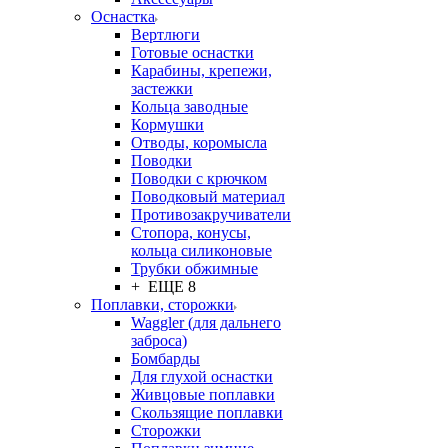
Оснастка
Вертлюги
Готовые оснастки
Карабины, крепежи,
застежки
Кольца заводные
Кормушки
Отводы, коромысла
Поводки
Поводки с крючком
Поводковый материал
Противозакручиватели
Стопора, конусы,
кольца силиконовые
Трубки обжимные
+ ЕЩЕ 8
Поплавки, сторожки
Waggler (для дальнего
заброса)
Бомбарды
Для глухой оснастки
Живцовые поплавки
Скользящие поплавки
Сторожки