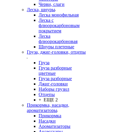
Черви, слаги
Леска, шнуры
Леска монофильная
Леска с
флюорокарбоновым
покрытием
Леска
флюорокарбоновая
Шнуры плетеные
Груза, джиг-головки, отцепы
Груза
Груза разборные
цветные
Груза разборные
Джиг-головки
Наборы грузил
Отцепы
+ ЕЩЕ 2
Прикормка, насадки,
ароматизаторы
Прикормка
Насадки
Ароматизаторы
Аксессуары