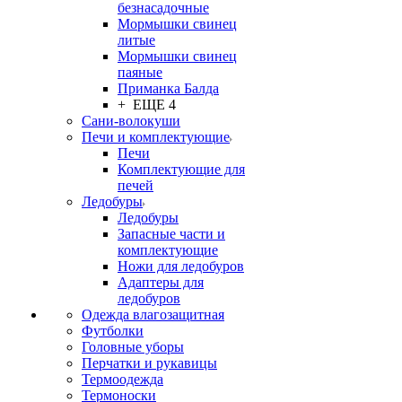
безнасадочные
Мормышки свинец
литые
Мормышки свинец
паяные
Приманка Балда
+ ЕЩЕ 4
Сани-волокуши
Печи и комплектующие
Печи
Комплектующие для
печей
Ледобуры
Ледобуры
Запасные части и
комплектующие
Ножи для ледобуров
Адаптеры для
ледобуров
Одежда влагозащитная
Футболки
Головные уборы
Перчатки и рукавицы
Термоодежда
Термоноски