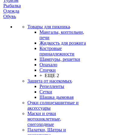
Туризм
Рыбалка
Одежда
Обувь
Товары для пикника
Мангалы, коптильни,
печи
Жидкость для розжига
Костровые
принадлежности
Шампуры, решетки
Опахало
Спички
+ ЕЩЕ 2
Защита от насекомых
Репелленты
Сетки
Шашка дымовая
Очки солнцезащитные и
аксессуары
Маски и очки
мотоциклетные,
снегоходные
Палатки, Шатры и