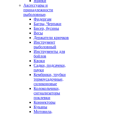
Ящики
Аксессуары и
принадлежности
рыболовные
Фидергам
Багры, Черпаки
Бисер, бусины
Весы
Держатели крючков
Инструмент
рыболовный
Инструменты для
бойлов
Квоки
Садки, подсачеки,
пауки
Кембрики, трубки
термоусадочные,
силиконовые
Колокольчики,
сигнализаторы
поклевки
Коннекторы
Куканы
Мотовила,