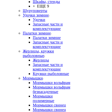
Шкафы, стенды
+ ЕЩЕ 9
Шуруповерты
Удочки зимние
Удочки
Запасные части и
комплектующие
Палатки зимние
Палатки зимние
Запасные части и
комплектующие
Жерлицы, кружки
рыболовные
Жерлицы
Запасные части и
комплектующие
Кружки рыболовные
Мормышки
Мормышки вольфрам
Мормышки вольфрам
безнасадочные
Мормышки
полимерные
Мормышки свинец
Мормышки свинец