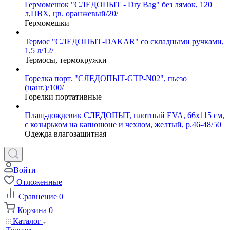
Гермомешок "СЛЕДОПЫТ - Dry Bag" без лямок, 120
л,ПВХ, цв. оранжевый/20/
Гермомешки
Термос "СЛЕДОПЫТ-DAKAR" со складными ручками,
1,5 л/12/
Термосы, термокружки
Горелка порт. "СЛЕДОПЫТ-GTP-N02", пьезо
(цанг.)/100/
Горелки портативные
Плащ-дождевик СЛЕДОПЫТ, плотный EVA, 66х115 см,
с козырьком на капюшоне и чехлом, желтый, р.46-48/50
Одежда влагозащитная
Войти
Отложенные
Сравнение
0
Корзина
0
Каталог