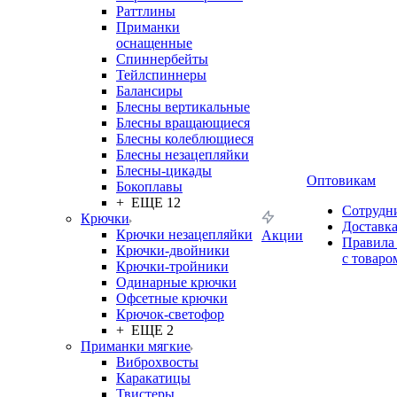
Раттлины
Приманки
оснащенные
Спиннербейты
Тейлспиннеры
Балансиры
Блесны вертикальные
Блесны вращающиеся
Блесны колеблющиеся
Блесны незацепляйки
Блесны-цикады
Оптовикам
Бокоплавы
+ ЕЩЕ 12
Сотрудн
Крючки
Доставк
Крючки незацепляйки
Акции
Правила
Крючки-двойники
с товаро
Крючки-тройники
Одинарные крючки
Офсетные крючки
Крючок-светофор
+ ЕЩЕ 2
Приманки мягкие
Виброхвосты
Каракатицы
Твистеры