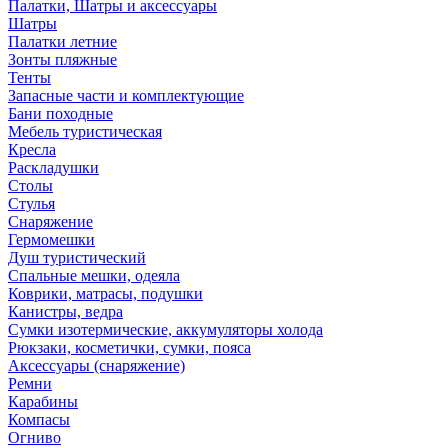
Палатки, Шатры и аксессуары
Шатры
Палатки летние
Зонты пляжные
Тенты
Запасные части и комплектующие
Бани походные
Мебель туристическая
Кресла
Раскладушки
Столы
Стулья
Снаряжение
Гермомешки
Душ туристический
Спальные мешки, одеяла
Коврики, матрасы, подушки
Канистры, ведра
Сумки изотермические, аккумуляторы холода
Рюкзаки, косметички, сумки, пояса
Аксессуары (снаряжение)
Ремни
Карабины
Компасы
Огниво