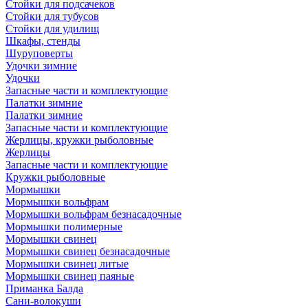
Стойки для подсачеков
Стойки для тубусов
Стойки для удилищ
Шкафы, стенды
Шуруповерты
Удочки зимние
Удочки
Запасные части и комплектующие
Палатки зимние
Палатки зимние
Запасные части и комплектующие
Жерлицы, кружки рыболовные
Жерлицы
Запасные части и комплектующие
Кружки рыболовные
Мормышки
Мормышки вольфрам
Мормышки вольфрам безнасадочные
Мормышки полимерные
Мормышки свинец
Мормышки свинец безнасадочные
Мормышки свинец литые
Мормышки свинец паяные
Приманка Балда
Сани-волокуши