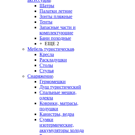
аксессуары
Шатры
Палатки летние
Зонты пляжные
Тенты
Запасные части и
комплектующие
Бани походные
+ ЕЩЕ 2
Мебель туристическая
Кресла
Раскладушки
Столы
Стулья
Снаряжение
Гермомешки
Душ туристический
Спальные мешки,
одеяла
Коврики, матрасы,
подушки
Канистры, ведра
Сумки
изотермические,
аккумуляторы холода