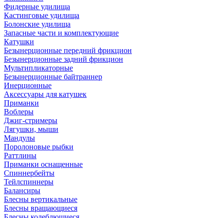
Фидерные удилища
Кастинговые удилища
Болонские удилища
Запасные части и комплектующие
Катушки
Безынерционные передний фрикцион
Безынерционные задний фрикцион
Мультипликаторные
Безынерционные байтраннер
Инерционные
Аксессуары для катушек
Приманки
Воблеры
Джиг-стримеры
Лягушки, мыши
Мандулы
Поролоновые рыбки
Раттлины
Приманки оснащенные
Спиннербейты
Тейлспиннеры
Балансиры
Блесны вертикальные
Блесны вращающиеся
Блесны колеблющиеся