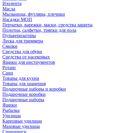
Изолента
Масла
Мыльницы, футляры, плечики
Насадки МОП
Перчатки, варежки, маски, средства защиты
Полотна, салфетки, тряпки для пола
Пульверизаторы
Леска для триммера
Смазки
Средства для обуви
Средства от насекомых
Ящики для инструментов
Ротанг
Сани
Товары для кухни
Товары для хранения
Подарочные наборы и коробки
Подарочные коробки
Подарочные наборы
Ящики
Рыбалка
Удилища
Карповые удилища
Маховые удилища
Спиннинги