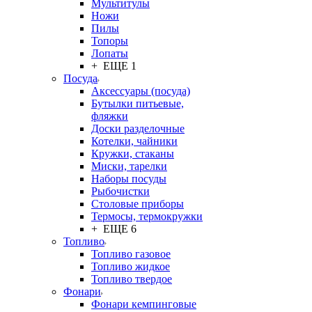
Мультитулы
Ножи
Пилы
Топоры
Лопаты
+ ЕЩЕ 1
Посуда
Аксессуары (посуда)
Бутылки питьевые,
фляжки
Доски разделочные
Котелки, чайники
Кружки, стаканы
Миски, тарелки
Наборы посуды
Рыбочистки
Столовые приборы
Термосы, термокружки
+ ЕЩЕ 6
Топливо
Топливо газовое
Топливо жидкое
Топливо твердое
Фонари
Фонари кемпинговые