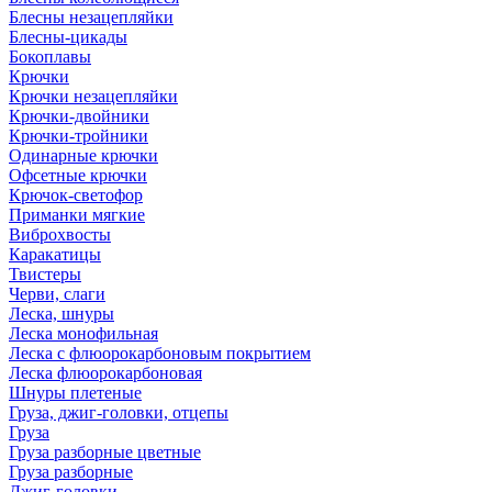
Блесны незацепляйки
Блесны-цикады
Бокоплавы
Крючки
Крючки незацепляйки
Крючки-двойники
Крючки-тройники
Одинарные крючки
Офсетные крючки
Крючок-светофор
Приманки мягкие
Виброхвосты
Каракатицы
Твистеры
Черви, слаги
Леска, шнуры
Леска монофильная
Леска с флюорокарбоновым покрытием
Леска флюорокарбоновая
Шнуры плетеные
Груза, джиг-головки, отцепы
Груза
Груза разборные цветные
Груза разборные
Джиг-головки