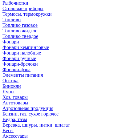
Рыбочистки
Столовые приборы
Термосы, термокружки
Топливо
Топливо газовое
Топливо жидкое
Топливо твердое
Фонари
Фонари кемпинговые
Фонари налобные
Фонари ручные
Фонари-брелоки
Фонари-фара
Элементы питания
Оптика
Бинокли
Лупы
Хоз. товары
Автотовары
Аэрозольная продукция
Бензин, газ, сухое горючее
Ведра, тазы
Веревка, шнуры, нитки, шпагат
Весы
Аксессуары