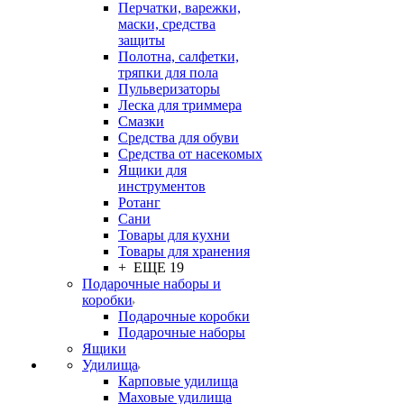
Перчатки, варежки,
маски, средства
защиты
Полотна, салфетки,
тряпки для пола
Пульверизаторы
Леска для триммера
Смазки
Средства для обуви
Средства от насекомых
Ящики для
инструментов
Ротанг
Сани
Товары для кухни
Товары для хранения
+ ЕЩЕ 19
Подарочные наборы и
коробки
Подарочные коробки
Подарочные наборы
Ящики
Удилища
Карповые удилища
Маховые удилища